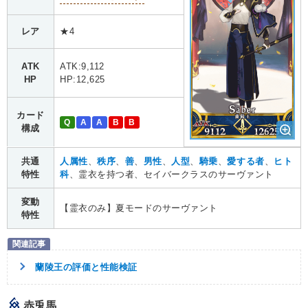
レア
★4
ATK
ATK:9,112
HP
HP:12,625
カード
Q
A
A
B
B
構成
共通
人属性
、
秩序
、
善
、
男性
、
人型
、
騎乗
、
愛する者
、
ヒト
特性
科
、霊衣を持つ者、セイバークラスのサーヴァント
変動
【霊衣のみ】夏モードのサーヴァント
特性
蘭陵王の評価と性能検証
赤兎馬