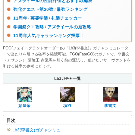
アズライールの性能評価とおすすめ編成
強化クエスト第20弾
最強ランキング
/
11周年
英霊学装
礼装チェッカー
/
/
学園祭クエ攻略
アズライールの廟攻略
/
11周年人気キャラランキング投票！
FGO(フェイトグランドオーダー)の「Lb3(李書文)」ガチャシミュレータ
ーで当たりを引ける確率を確認可能。FGO(FateGO)のガチャで、李書文
（アサシン） 蘭陵王 赤兎馬を引く前の運試し、狙いたいサーヴァントを
引ける確率の参考にどうぞ。
Lb3ガチャ一覧
始皇帝
項羽
李書文
目次
Lb3(李書文)ガチャシミュ