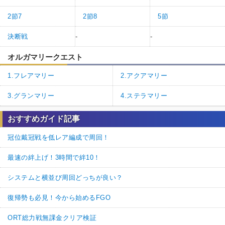
2節7
2節8
5節
決断戦
-
-
オルガマリークエスト
1.フレアマリー
2.アクアマリー
3.グランマリー
4.ステラマリー
おすすめガイド記事
冠位戴冠戦を低レア編成で周回！
最速の絆上げ！3時間で絆10！
システムと横並び周回どっちが良い？
復帰勢も必見！今から始めるFGO
ORT総力戦無課金クリア検証