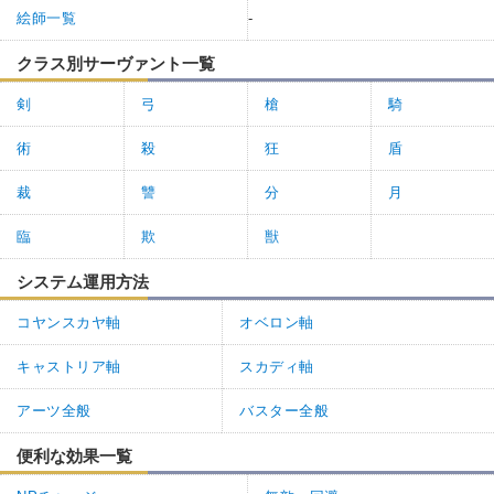
絵師一覧
-
クラス別サーヴァント一覧
剣
弓
槍
騎
術
殺
狂
盾
裁
讐
分
月
臨
欺
獣
システム運用方法
コヤンスカヤ軸
オベロン軸
キャストリア軸
スカディ軸
アーツ全般
バスター全般
便利な効果一覧