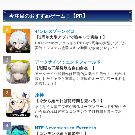
今注目のおすすめゲーム！【PR】
1
ゼンレスゾーンゼロ
【2周年大型アプデで強キャラ実装！】
HoYoverseのアクションRPGが2周年の大型アプデが
実装！システム改善スキマ時間でも遊びやすい！
2
アークナイツ：エンドフィールド
【戦闘も工業発展も自由自在！】
アークナイツ最新作は圧倒的人気の注目作！こだわり
抜かれたキャラと重厚な世界観のオープンワールドを
満喫しよう！
3
原神
【今から始めれば何時間も遊べる！】
まもなく大型アプデが来るオープンワールドRPG！今
から始めれば豊富なコンテンツで何時間も遊べてお
得！
4
NTE:Neverness to Everness
【コンテンツ続々追加中！】