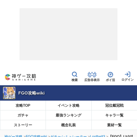
広告非表示
ポイ活
FGO攻略wiki
攻略TOP
イベント攻略
冠位戴冠戦
ガチャ
最強ランキング
キャラ一覧
ストーリー
概念礼装
素材一覧
神ゲー攻略
FGO攻略wiki
ガチャシミュレーター
Lostbelt3
【FGO】Lb3