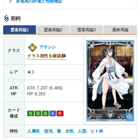
赤兎馬の評価と性能検証
荊軻
霊基再臨1
霊基再臨2
霊基再臨3
最終再臨
アサシン
クラス
クラス相性を確認
レア
★3
ATK
ATK:7,207 (6,486)
HP
HP:8,293
カード
Q
Q
Q
A
B
構成
特性
人属性
、
混沌
、
善
、
女性
、
人型
、
ヒト科