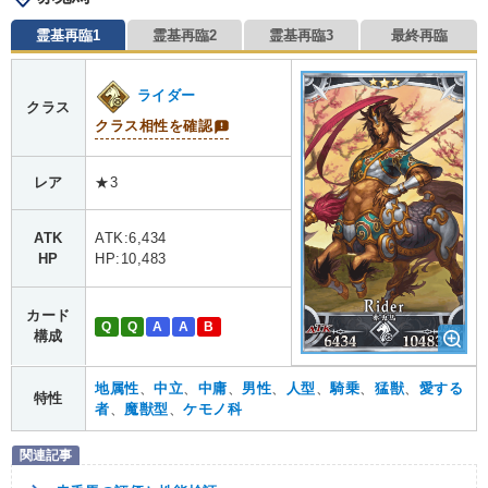
霊基再臨1
霊基再臨2
霊基再臨3
最終再臨
ライダー
クラス
クラス相性を確認
レア
★3
ATK
ATK:6,434
HP
HP:10,483
カード
Q
Q
A
A
B
構成
地属性
、
中立
、
中庸
、
男性
、
人型
、
騎乗
、
猛獣
、
愛する
特性
者
、
魔獣型
、
ケモノ科