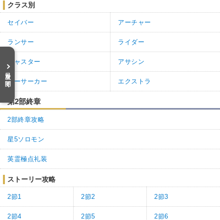
クラス別
セイバー
アーチャー
ランサー
ライダー
キャスター
アサシン
目次を開く
バーサーカー
エクストラ
第2部終章
2部終章攻略
星5ソロモン
英霊極点礼装
ストーリー攻略
2節1
2節2
2節3
2節4
2節5
2節6