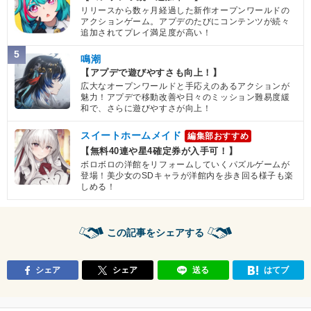
リリースから数ヶ月経過した新作オープンワールドの
アクションゲーム。アプデのたびにコンテンツが続々
追加されてプレイ満足度が高い！
5
鳴潮
【アプデで遊びやすさも向上！】
広大なオープンワールドと手応えのあるアクションが
魅力！アプデで移動改善や日々のミッション難易度緩
和で、さらに遊びやすさが向上！
スイートホームメイド
編集部おすすめ
【無料40連や星4確定券が入手可！】
ボロボロの洋館をリフォームしていくパズルゲームが
登場！美少女のSDキャラが洋館内を歩き回る様子も楽
しめる！
この記事をシェアする
シェア
シェア
送る
はてブ