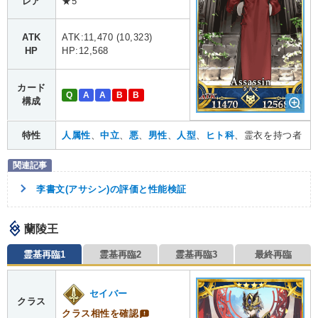
レア
★5
ATK
ATK:11,470 (10,323)
HP
HP:12,568
カード
Q
A
A
B
B
構成
特性
人属性
、
中立
、
悪
、
男性
、
人型
、
ヒト科
、霊衣を持つ者
李書文(アサシン)の評価と性能検証
蘭陵王
霊基再臨1
霊基再臨2
霊基再臨3
最終再臨
セイバー
クラス
クラス相性を確認