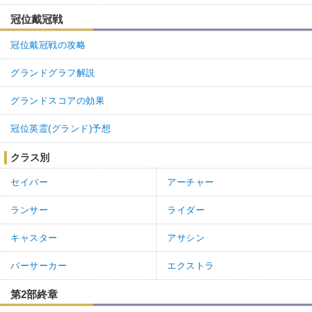
冠位戴冠戦
冠位戴冠戦の攻略
グランドグラフ解説
グランドスコアの効果
冠位英霊(グランド)予想
3
0
返信
(1)
クラス別
名無しさん
通報
1.
セイバー
アーチャー
シエルパイセンでシステム組んで殴り倒すか・・・
ランサー
ライダー
0
0
返信
(0)
キャスター
アサシン
バーサーカー
エクストラ
第2部終章