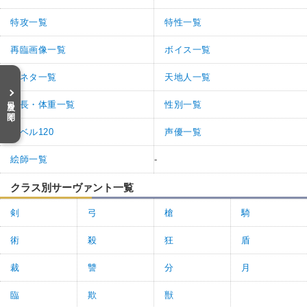
特攻一覧
特性一覧
再臨画像一覧
ボイス一覧
元ネタ一覧
天地人一覧
目次を開く
身長・体重一覧
性別一覧
レベル120
声優一覧
絵師一覧
-
クラス別サーヴァント一覧
剣
弓
槍
騎
術
殺
狂
盾
裁
讐
分
月
臨
欺
獣