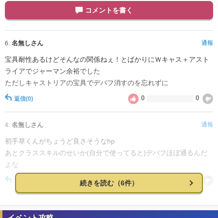
コメントを書く
名無しさん
通報
6.
宝具耐性あるけどそんなの関係ねぇ！とばかりにＷキャス＋アスト
ライアでジャーマン余裕でした
ただしキャストリアの宝具でデバフ消すのを忘れずに
0
0
返信
(0)
名無しさん
通報
4.
初手草くんがちょうど良さそうなhp
あとクラススキルのせいか(自分で使ってると)デバフほぼ通るんだ
よな
0
0
返信
(0)
続きを読む（6件）
名無しさんk
通報
3.
イベント攻略