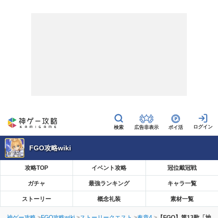
広告非表示
ポイ活
FGO攻略wiki
攻略TOP
イベント攻略
冠位戴冠戦
ガチャ
最強ランキング
キャラ一覧
ストーリー
概念礼装
素材一覧
神ゲー攻略
FGO攻略wiki
ストーリークエスト
奏章4
【FGO】第13歌「地