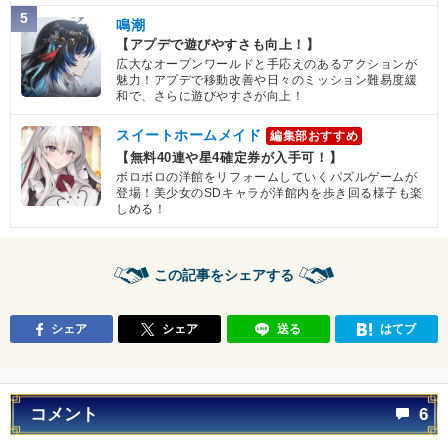
5
鳴潮
【アプデで遊びやすさも向上！】
広大なオープンワールドと手応えのあるアクションが
魅力！アプデで移動改善や日々のミッション難易度緩
和で、さらに遊びやすさが向上！
スイートホームメイド
編集部おすすめ
【無料40連や星4確定券が入手可！】
ボロボロの洋館をリフォームしていくパズルゲームが
登場！美少女のSDキャラが洋館内を歩き回る様子も楽
しめる！
この記事をシェアする
シェア
シェア
送る
はてブ
コメント
6