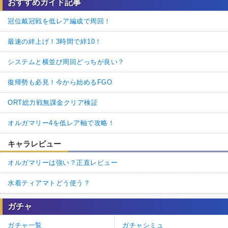
おすすめガイド記事
冠位戴冠戦を低レア編成で周回！
最速の絆上げ！3時間で絆10！
システムと横並び周回どっちが良い？
復帰勢も必見！今から始めるFGO
ORT総力戦無課金クリア検証
オルガマリー4を低レア軸で攻略！
キャラレビュー
オルガマリーは強い？正直レビュー
水着ティアマトどう使う？
ガチャ
ガチャ一覧
ガチャシミュ