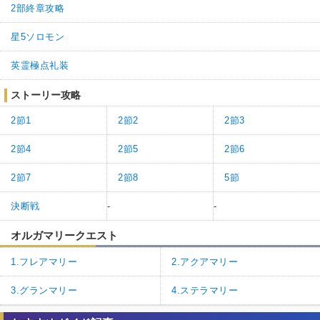
2部終章攻略
星5ソロモン
英霊極点礼装
ストーリー攻略
2節1
2節2
2節3
2節4
2節5
2節6
2節7
2節8
5節
決断戦
-
-
オルガマリークエスト
1.フレアマリー
2.アクアマリー
3.グランマリー
4.ステラマリー