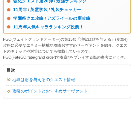
強化クエスト第20弾
最強ランキング
/
11周年
英霊学装
礼装チェッカー
/
/
学園祭クエ攻略
アズライールの廟攻略
/
11周年人気キャラランキング投票！
FGO(フェイトグランドオーダー)の第13歌「地獄は財を与える」(奏章4)
攻略に必要なエネミー構成や攻略おすすめサーヴァントを紹介。クエス
トのギミックや対策についても掲載しているので、
FGO(FateGO,fate/grand order)で奏章4をプレイする際の参考にどうぞ。
目次
地獄は財を与えるのクエスト情報
攻略のポイントとおすすめサーヴァント