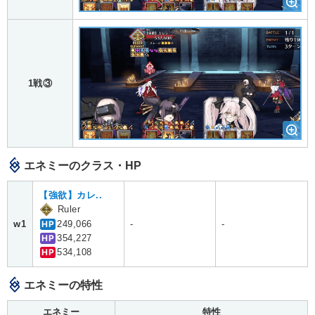
1戦③
エネミーのクラス・HP
【強欲】カレ..
Ruler
w1
HP
249,066
-
-
HP
354,227
HP
534,108
エネミーの特性
エネミー
特性