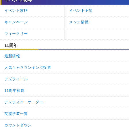
ドロップ
神彩のレンズx2
イベント攻略
イベント予想
3
0
返信
(0)
キャンペーン
メンテ情報
ウィークリー
氷ウサギ
通報
2.
今回はいつもの編成紹介は画像のみです
11周年
ノーコン・ノーコ令呪クリアです
最新情報
終盤はカレンのクリティカルが痛いので一気に決めきれるとよさそ
うでした
人気キャラランキング投票
青子を今章では多様しています。防御無視のせいかそれなりに火力
は出るので必ずしもクリティカル編成でなくてもよさそうでした。
アズライール
11周年福袋
デスティニーオーダー
英霊学装一覧
カウントダウン