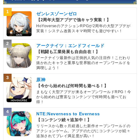
1
ゼンレスゾーンゼロ
【2周年大型アプデで強キャラ実装！】
HoYoverseのアクションRPGが2周年の大型アプデが
実装！システム改善スキマ時間でも遊びやすい！
2
アークナイツ：エンドフィールド
【戦闘も工業発展も自由自在！】
アークナイツ最新作は圧倒的人気の注目作！こだわり
抜かれたキャラと重厚な世界観のオープンワールドを
満喫しよう！
3
原神
【今から始めれば何時間も遊べる！】
まもなく大型アプデが来るオープンワールドRPG！今
から始めれば豊富なコンテンツで何時間も遊べてお
得！
4
NTE:Neverness to Everness
【コンテンツ続々追加中！】
リリースから数ヶ月経過した新作オープンワールドの
アクションゲーム。アプデのたびにコンテンツが続々
追加されてプレイ満足度が高い！