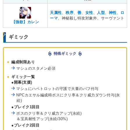
天属性
、
秩序
、
善
、
女性
、
人型
、
神性
、
ロ
ーマ
、神秘殺し特攻対象外、サーヴァント
【強欲】カレン
ギミック
特殊ギミック
編成制限あり
マシュのスタメン必須
ギミック一覧
●開幕(支援)
マシュにハベトロットの守護で大量のバフ付与
NPCカエサル編成時ボスにクリ率＆クリ威力ダウン付与(永
続)
●ブレイク1回目
ボスのクリ率＆クリ威力アップ(永続)
＆宝具耐性アップ(永続/30%)
●ブレイク2回目