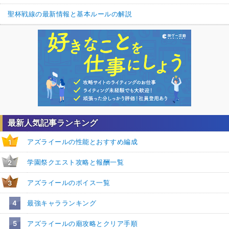
聖杯戦線の最新情報と基本ルールの解説
最新人気記事ランキング
アズライールの性能とおすすめ編成
1
学園祭クエスト攻略と報酬一覧
2
アズライールのボイス一覧
3
4
最強キャラランキング
5
アズライールの廟攻略とクリア手順