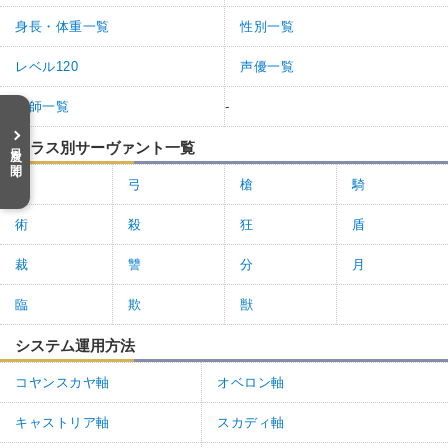
身長・体重一覧
性別一覧
レベル120
声優一覧
絵師一覧
-
目次を開く
クラス別サーヴァント一覧
剣
弓
槍
騎
術
殺
狂
盾
裁
讐
分
月
臨
欺
獣
システム運用方法
コヤンスカヤ軸
オベロン軸
キャストリア軸
スカディ軸