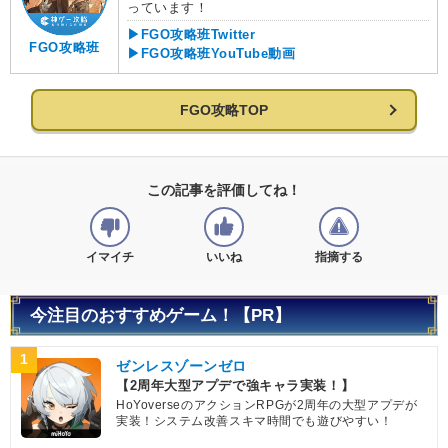
っています！
▶FGO攻略班Twitter
FGO攻略班
▶FGO攻略班YouTube動画
FGO攻略TOP
この記事を評価してね！
イマイチ
いいね
指摘する
今注目のおすすめゲーム！【PR】
1
ゼンレスゾーンゼロ
【2周年大型アプデで強キャラ実装！】
HoYoverseのアクションRPGが2周年の大型アプデが
実装！システム改善スキマ時間でも遊びやすい！