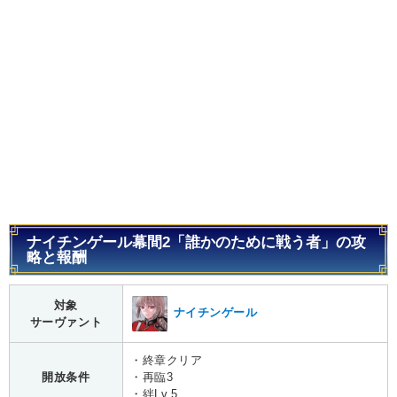
ナイチンゲール幕間2「誰かのために戦う者」の攻
略と報酬
対象
ナイチンゲール
サーヴァント
・終章クリア
開放条件
・再臨3
・絆Lv.5