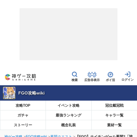
広告非表示
ポイ活
FGO攻略wiki
攻略TOP
イベント攻略
冠位戴冠戦
ガチャ
最強ランキング
キャラ一覧
ストーリー
概念礼装
素材一覧
神ゲー攻略
FGO攻略wiki
幕間クエスト
【FGO】ナイチンゲール幕間2「誰