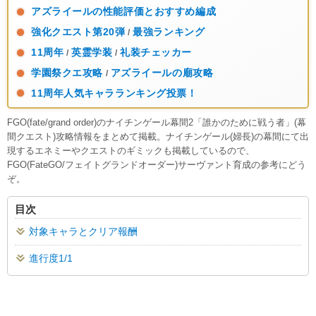
アズライールの性能評価とおすすめ編成
強化クエスト第20弾
最強ランキング
/
11周年
英霊学装
礼装チェッカー
/
/
学園祭クエ攻略
アズライールの廟攻略
/
11周年人気キャラランキング投票！
FGO(fate/grand order)のナイチンゲール幕間2「誰かのために戦う者」(幕
間クエスト)攻略情報をまとめて掲載。ナイチンゲール(婦長)の幕間にて出
現するエネミーやクエストのギミックも掲載しているので、
FGO(FateGO/フェイトグランドオーダー)サーヴァント育成の参考にどう
ぞ。
目次
対象キャラとクリア報酬
進行度1/1