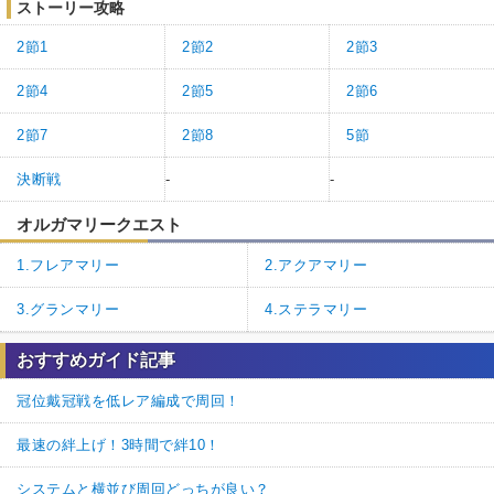
ストーリー攻略
2節1
2節2
2節3
2節4
2節5
2節6
2節7
2節8
5節
決断戦
-
-
オルガマリークエスト
1.フレアマリー
2.アクアマリー
3.グランマリー
4.ステラマリー
おすすめガイド記事
冠位戴冠戦を低レア編成で周回！
最速の絆上げ！3時間で絆10！
システムと横並び周回どっちが良い？