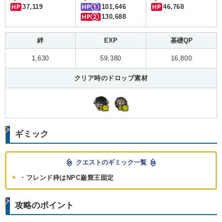
HP
37,119
HP①
101,646
HP
46,768
HP②
130,688
絆
EXP
基礎QP
1,630
59,380
16,800
クリア時のドロップ素材
3個
8個
ギミック
クエストのギミック一覧
・フレンド枠はNPC巌窟王固定
攻略のポイント