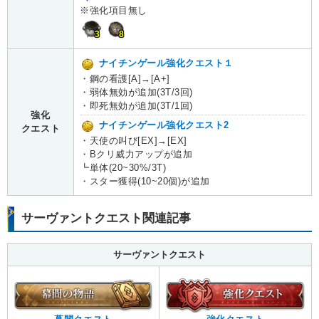
※強化項目無し
3
8
ナイチンゲール強化クエスト１
・鋼の看護[A]→[A+]
・弱体無効が追加(3T/3回)
・即死無効が追加(3T/1回)
強化
ナイチンゲール強化クエスト2
クエスト
・天使の叫び[EX]→[EX]
・Bクリ威力アップが追加
┗単体(20~30%/3T)
・スター獲得(10~20個)が追加
サーヴァントクエスト関連記事
サーヴァントクエスト