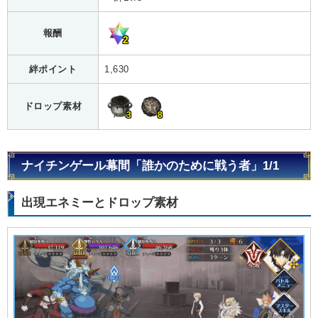
報酬
2
絆ポイント
1,630
ドロップ素材
3
8
ナイチンゲール幕間「誰かのために戦う者」1/1
出現エネミーとドロップ素材