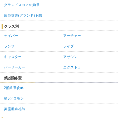
グランドスコアの効果
冠位英霊(グランド)予想
クラス別
セイバー
アーチャー
ランサー
ライダー
キャスター
アサシン
バーサーカー
エクストラ
第2部終章
2部終章攻略
星5ソロモン
英霊極点礼装