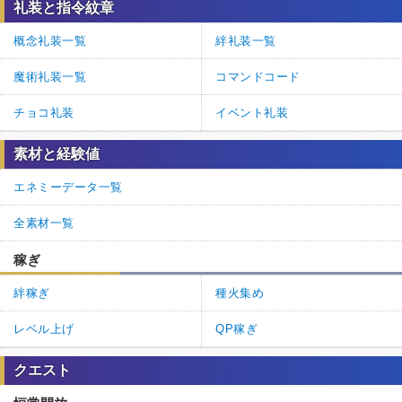
礼装と指令紋章
概念礼装一覧
絆礼装一覧
魔術礼装一覧
コマンドコード
チョコ礼装
イベント礼装
素材と経験値
エネミーデータ一覧
全素材一覧
稼ぎ
絆稼ぎ
種火集め
レベル上げ
QP稼ぎ
クエスト