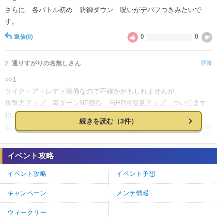
さらに 各バトル初め 防御ダウン 呪いがデバフつきみたいで
す。
0
0
返信
(0)
通りすがりの名無しさん
通報
2.
>>1
ライク・ア・レディ装備なので不確かかもしれませんが
攻撃力アップ 毎ターンNP獲得 与HP回復量アップ ついてます
ね。
続きを読む（3件）
0
0
返信
(0)
イベント攻略
名無しさん
通報
1.
ナイチンゲールを連れていくと強化バフが入ります
イベント攻略
イベント予想
6
0
返信
(0)
キャンペーン
メンテ情報
ウィークリー