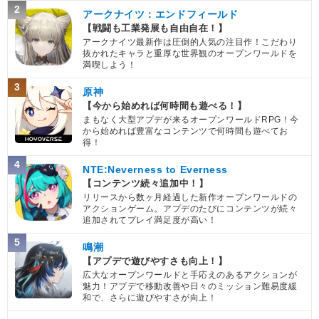
2
アークナイツ：エンドフィールド
【戦闘も工業発展も自由自在！】
アークナイツ最新作は圧倒的人気の注目作！こだわり
抜かれたキャラと重厚な世界観のオープンワールドを
満喫しよう！
3
原神
【今から始めれば何時間も遊べる！】
まもなく大型アプデが来るオープンワールドRPG！今
から始めれば豊富なコンテンツで何時間も遊べてお
得！
4
NTE:Neverness to Everness
【コンテンツ続々追加中！】
リリースから数ヶ月経過した新作オープンワールドの
アクションゲーム。アプデのたびにコンテンツが続々
追加されてプレイ満足度が高い！
5
鳴潮
【アプデで遊びやすさも向上！】
広大なオープンワールドと手応えのあるアクションが
魅力！アプデで移動改善や日々のミッション難易度緩
和で、さらに遊びやすさが向上！