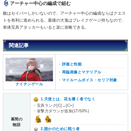
アーチャー中心の編成で組む
敵はセイバーしかいないので、アーチャー中心の編成ならばクエス
トを有利に進められる。最後の大鬼はブレイクゲージ持ちなので、
単体宝具アタッカーもいると楽に攻略できる。
関連記事
・
評価と性能
・
再臨画像とマテリアル
・
マイルームボイス・セリフ対象
ナイチンゲール
1.天使とは、花を播く者でなく
・宝具ランク[C]→[C+]
・攻撃力ダウンが追加(1T/50%)
幕間の
1
2
物語
2.誰かのために戦う者