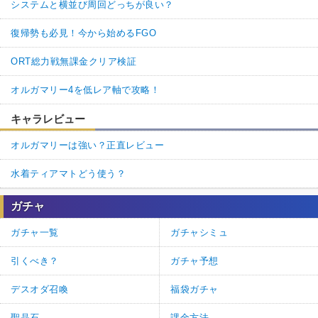
システムと横並び周回どっちが良い？
復帰勢も必見！今から始めるFGO
ORT総力戦無課金クリア検証
オルガマリー4を低レア軸で攻略！
キャラレビュー
オルガマリーは強い？正直レビュー
水着ティアマトどう使う？
ガチャ
ガチャ一覧
ガチャシミュ
引くべき？
ガチャ予想
デスオダ召喚
福袋ガチャ
聖晶石
課金方法