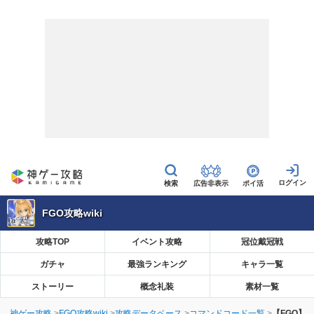
広告非表示
ポイ活
FGO攻略wiki
攻略TOP
イベント攻略
冠位戴冠戦
ガチャ
最強ランキング
キャラ一覧
ストーリー
概念礼装
素材一覧
神ゲー攻略
FGO攻略wiki
攻略データベース
コマンドコード一覧
【FGO】