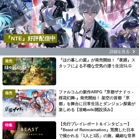
『NTE』好評配信中
詳細を見る
『ほの暮しの庭』が発売開始！『夜廻』ス
発売
タッフによる不穏な空気の漂う生活SLG
ファルコムの新作ARPG『亰都ザナドゥ -
発売
桜花幻舞-』発売開始！ 架空の首都「亰
都」を舞台に日常生活とダンジョン探索が
楽しめる【攻略wiki開設済み】
【先行プレイレポート＆インタビュー】
特集
『Beast of Reincarnation』荒廃した日本
で描かれる「1人と1匹」の旅。繊細な世界