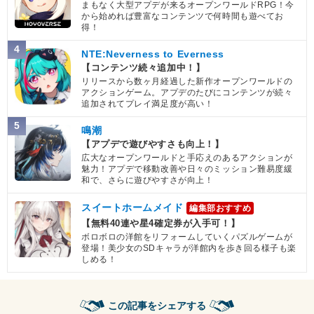
まもなく大型アプデが来るオープンワールドRPG！今
から始めれば豊富なコンテンツで何時間も遊べてお
得！
4
NTE:Neverness to Everness
【コンテンツ続々追加中！】
リリースから数ヶ月経過した新作オープンワールドの
アクションゲーム。アプデのたびにコンテンツが続々
追加されてプレイ満足度が高い！
5
鳴潮
【アプデで遊びやすさも向上！】
広大なオープンワールドと手応えのあるアクションが
魅力！アプデで移動改善や日々のミッション難易度緩
和で、さらに遊びやすさが向上！
スイートホームメイド
編集部おすすめ
【無料40連や星4確定券が入手可！】
ボロボロの洋館をリフォームしていくパズルゲームが
登場！美少女のSDキャラが洋館内を歩き回る様子も楽
しめる！
この記事をシェアする