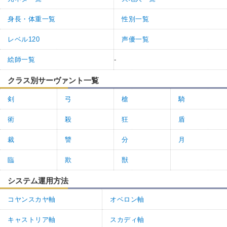
身長・体重一覧
性別一覧
レベル120
声優一覧
絵師一覧
-
クラス別サーヴァント一覧
剣
弓
槍
騎
術
殺
狂
盾
裁
讐
分
月
臨
欺
獣
システム運用方法
コヤンスカヤ軸
オベロン軸
キャストリア軸
スカディ軸