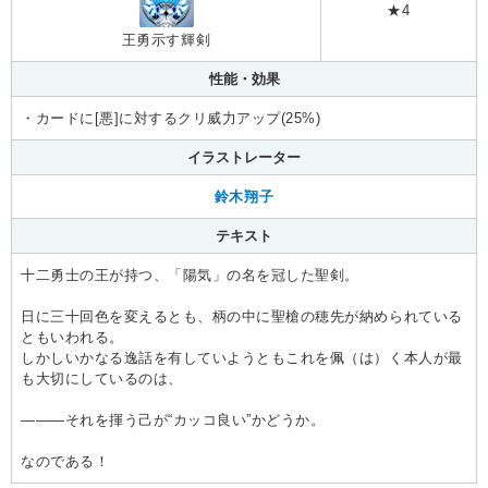
★4
王勇示す輝剣
性能・効果
・カードに[悪]に対するクリ威力アップ(25%)
イラストレーター
鈴木翔子
テキスト
十二勇士の王が持つ、「陽気」の名を冠した聖剣。
日に三十回色を変えるとも、柄の中に聖槍の穂先が納められている
ともいわれる。
しかしいかなる逸話を有していようともこれを佩（は）く本人が最
も大切にしているのは、
―――それを揮う己が“カッコ良い”かどうか。
なのである！