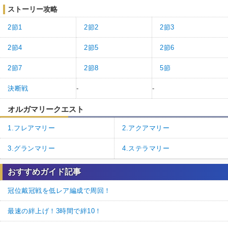
ストーリー攻略
2節1
2節2
2節3
2節4
2節5
2節6
2節7
2節8
5節
決断戦
-
-
オルガマリークエスト
1.フレアマリー
2.アクアマリー
3.グランマリー
4.ステラマリー
おすすめガイド記事
冠位戴冠戦を低レア編成で周回！
最速の絆上げ！3時間で絆10！