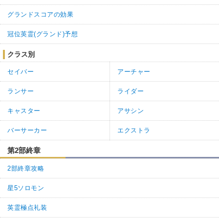
グランドスコアの効果
冠位英霊(グランド)予想
クラス別
セイバー
アーチャー
ランサー
ライダー
キャスター
アサシン
バーサーカー
エクストラ
第2部終章
2部終章攻略
星5ソロモン
英霊極点礼装