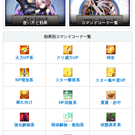
使い方と効果
コマンドコード一覧
効果別コマンドコード一覧
火力UP系
クリ威力UP
特攻
スター獲得系
NP増加系
スター集中度UP
耐久向け
貫通・必中
HP回復系
強化解除系
弱体解除・無効系
状態異常系