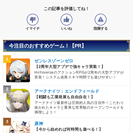
この記事を評価してね！
イマイチ
いいね
指摘する
今注目のおすすめゲーム！【PR】
1
ゼンレスゾーンゼロ
【2周年大型アプデで強キャラ実装！】
HoYoverseのアクションRPGが2周年の大型アプデが
実装！システム改善スキマ時間でも遊びやすい！
2
アークナイツ：エンドフィールド
【戦闘も工業発展も自由自在！】
アークナイツ最新作は圧倒的人気の注目作！こだわり
抜かれたキャラと重厚な世界観のオープンワールドを
満喫しよう！
3
原神
【今から始めれば何時間も遊べる！】