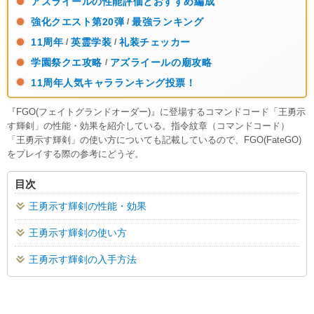
アズライールの性能評価とおすすめ編成
強化クエスト第20弾
最強ランキング
/
11周年
英霊学装
礼装チェッカー
/
/
学園祭クエ攻略
アズライールの廟攻略
/
11周年人気キャラランキング投票！
『FGO(フェイトグランドオーダー)』に登場するコマンドコード「王勇示
す輝剣」の性能・効果を紹介している。指令紋章（コマンドコード）
「王勇示す輝剣」の使い方についても記載しているので、FGO(FateGO)
をプレイする際の参考にどうぞ。
目次
王勇示す輝剣の性能・効果
王勇示す輝剣の使い方
王勇示す輝剣の入手方法