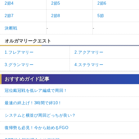
2節4
2節5
2節6
2節7
2節8
5節
決断戦
-
-
オルガマリークエスト
1.フレアマリー
2.アクアマリー
3.グランマリー
4.ステラマリー
おすすめガイド記事
冠位戴冠戦を低レア編成で周回！
最速の絆上げ！3時間で絆10！
システムと横並び周回どっちが良い？
復帰勢も必見！今から始めるFGO