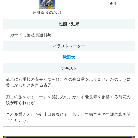
★4
細身造りの名刀
性能・効果
・カードに無敵貫通付与
イラストレーター
秋田犬
テキスト
乱れに八重桜の花弁がならび、その身は露をふくませたかのように
美しかったとされる古刀。
刀工の派を示す『一』を銘に入れ、かつ不老長寿を象徴する菊花の
紋が彫られたが———
これを愛刀とした剣士は皮肉にも、若くして病でその生涯の幕を閉
じたという。