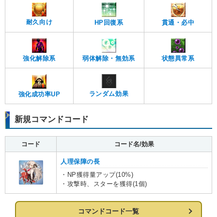
耐久向け
貫通・必中
HP回復系
強化解除系
弱体解除・無効系
状態異常系
ランダム効果
強化成功率UP
新規コマンドコード
コード
コード名/効果
人理保障の長
・NP獲得量アップ(10%)
・攻撃時、スターを獲得(1個)
コマンドコード一覧