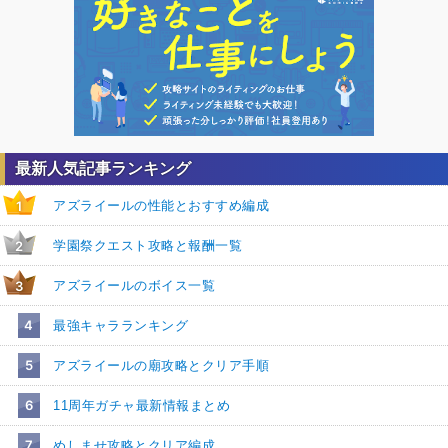
最新人気記事ランキング
アズライールの性能とおすすめ編成
1
学園祭クエスト攻略と報酬一覧
2
アズライールのボイス一覧
3
4
最強キャラランキング
5
アズライールの廟攻略とクリア手順
6
11周年ガチャ最新情報まとめ
7
めしませ攻略とクリア編成