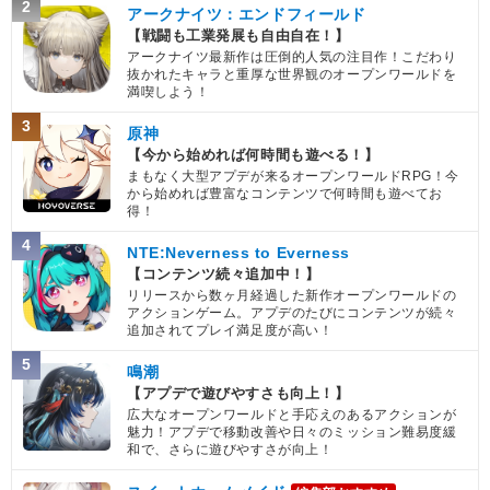
2
アークナイツ：エンドフィールド
【戦闘も工業発展も自由自在！】
アークナイツ最新作は圧倒的人気の注目作！こだわり
抜かれたキャラと重厚な世界観のオープンワールドを
満喫しよう！
3
原神
【今から始めれば何時間も遊べる！】
まもなく大型アプデが来るオープンワールドRPG！今
から始めれば豊富なコンテンツで何時間も遊べてお
得！
4
NTE:Neverness to Everness
【コンテンツ続々追加中！】
リリースから数ヶ月経過した新作オープンワールドの
アクションゲーム。アプデのたびにコンテンツが続々
追加されてプレイ満足度が高い！
5
鳴潮
【アプデで遊びやすさも向上！】
広大なオープンワールドと手応えのあるアクションが
魅力！アプデで移動改善や日々のミッション難易度緩
和で、さらに遊びやすさが向上！