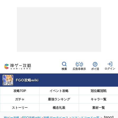
広告非表示
ポイ活
FGO攻略wiki
攻略TOP
イベント攻略
冠位戴冠戦
ガチャ
最強ランキング
キャラ一覧
ストーリー
概念礼装
素材一覧
神ゲー攻略
FGO攻略wiki
攻略データベース
コマンドコード一覧
【FGO】