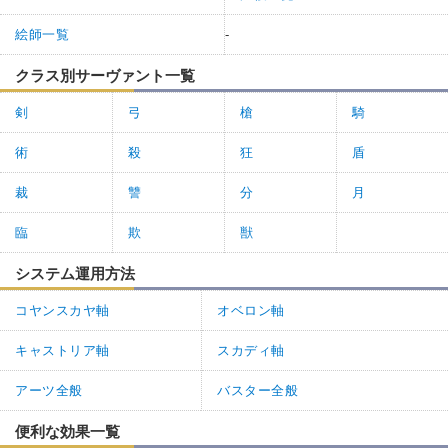
絵師一覧
-
クラス別サーヴァント一覧
剣
弓
槍
騎
術
殺
狂
盾
裁
讐
分
月
臨
欺
獣
システム運用方法
コヤンスカヤ軸
オベロン軸
キャストリア軸
スカディ軸
アーツ全般
バスター全般
便利な効果一覧