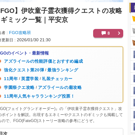
FGO】
伊吹童子霊衣獲得クエストの攻略
とギミック一覧｜平安京
FGO攻略班
集者
8
2026/01/30 21:30
終更新日
FGOのイベント・最新情報
アズライールの性能評価とおすすめ編成
強化クエスト第20弾
最強ランキング
/
11周年
英霊学装
礼装チェッカー
/
/
学園祭クエ攻略
アズライールの廟攻略
/
11周年人気キャラランキング投票！
FGO(フェイトグランドオーダー)』の「伊吹童子霊衣獲得クエスト」攻
のポイントを解説。出現するエネミーやクエストのギミックも掲載して
るので、FGO(FateGO)ストーリー攻略の参考にどうぞ。
目次