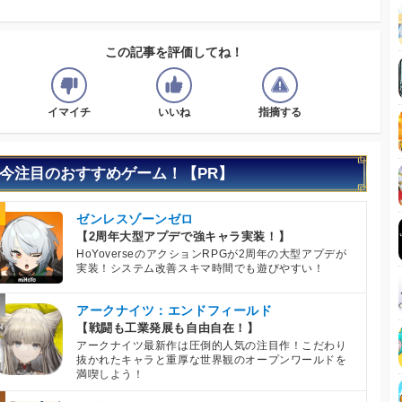
この記事を評価してね！
イマイチ
いいね
指摘する
今注目のおすすめゲーム！【PR】
ゼンレスゾーンゼロ
【2周年大型アプデで強キャラ実装！】
HoYoverseのアクションRPGが2周年の大型アプデが
実装！システム改善スキマ時間でも遊びやすい！
アークナイツ：エンドフィールド
【戦闘も工業発展も自由自在！】
アークナイツ最新作は圧倒的人気の注目作！こだわり
抜かれたキャラと重厚な世界観のオープンワールドを
満喫しよう！