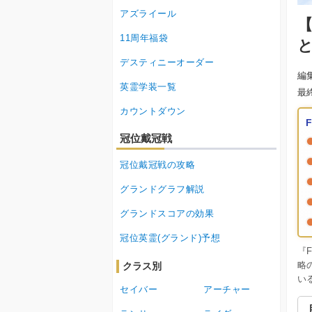
アズライール
【
11周年福袋
デスティニーオーダー
編
英霊学装一覧
最
カウントダウン
冠位戴冠戦
冠位戴冠戦の攻略
グランドグラフ解説
グランドスコアの効果
冠位英霊(グランド)予想
『
略
クラス別
い
セイバー
アーチャー