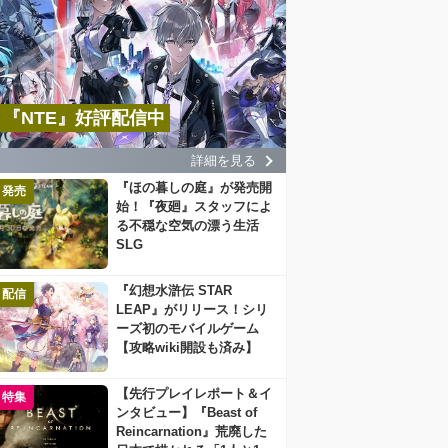
『NTE』好評配信中
詳細を見る
『ほの暮しの庭』が発売開
発売
始！『夜廻』スタッフによ
る不穏な空気の漂う生活
SLG
『幻想水滸伝 STAR
配信
LEAP』がリリース！シリ
ーズ初のモバイルゲーム
【攻略wiki開設も済み】
【先行プレイレポート＆イ
特集
ンタビュー】『Beast of
Reincarnation』荒廃した