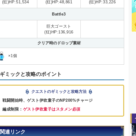
(狂)HP:51,534
(狂)HP:48,861
(狂)HP:33,226
Battle3
巨大ゴースト
(狂)HP:136,916
クリア時のドロップ素材
×1個
ギミックと攻略のポイント
クエストのギミックと攻略方法
戦闘開始時、ゲスト伊吹童子のNP200%チャージ
編成制限：
ゲスト伊吹童子はスタメン必須
関連リンク