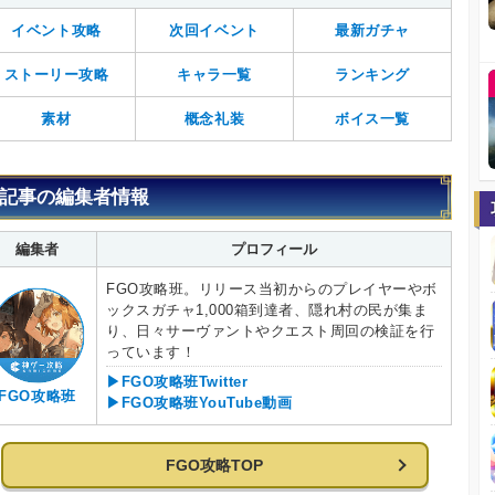
イベント攻略
次回イベント
最新ガチャ
ストーリー攻略
キャラ一覧
ランキング
素材
概念礼装
ボイス一覧
記事の編集者情報
編集者
プロフィール
FGO攻略班。リリース当初からのプレイヤーやボ
ックスガチャ1,000箱到達者、隠れ村の民が集ま
り、日々サーヴァントやクエスト周回の検証を行
っています！
▶FGO攻略班Twitter
FGO攻略班
▶FGO攻略班YouTube動画
FGO攻略TOP