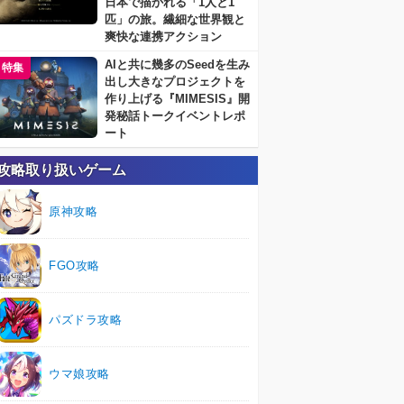
日本で描かれる「1人と1
匹」の旅。繊細な世界観と
爽快な連携アクション
AIと共に幾多のSeedを生み
特集
出し大きなプロジェクトを
作り上げる『MIMESIS』開
発秘話トークイベントレポ
ート
攻略取り扱いゲーム
原神攻略
FGO攻略
パズドラ攻略
ウマ娘攻略