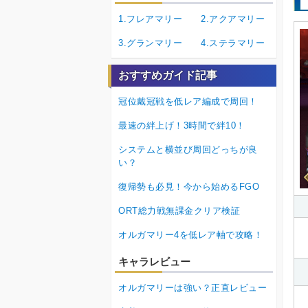
1.フレアマリー
2.アクアマリー
3.グランマリー
4.ステラマリー
おすすめガイド記事
冠位戴冠戦を低レア編成で周回！
最速の絆上げ！3時間で絆10！
システムと横並び周回どっちが良
い？
復帰勢も必見！今から始めるFGO
ORT総力戦無課金クリア検証
オルガマリー4を低レア軸で攻略！
キャラレビュー
オルガマリーは強い？正直レビュー