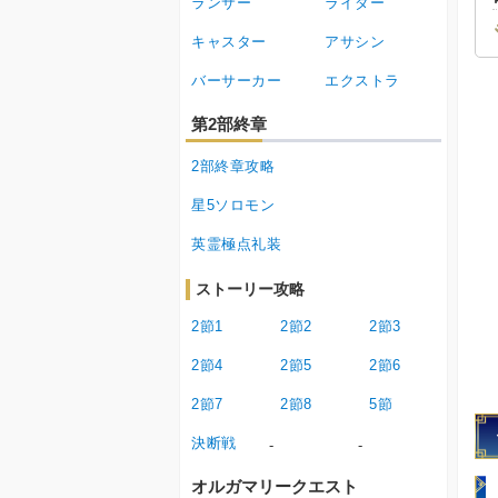
ランサー
ライダー
キャスター
アサシン
バーサーカー
エクストラ
第2部終章
2部終章攻略
星5ソロモン
英霊極点礼装
ストーリー攻略
2節1
2節2
2節3
2節4
2節5
2節6
2節7
2節8
5節
決断戦
-
-
オルガマリークエスト