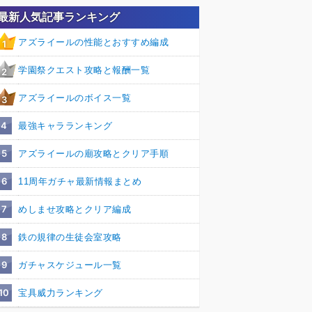
最新人気記事ランキング
アズライールの性能とおすすめ編成
1
学園祭クエスト攻略と報酬一覧
2
アズライールのボイス一覧
3
4
最強キャラランキング
5
アズライールの廟攻略とクリア手順
6
11周年ガチャ最新情報まとめ
7
めしませ攻略とクリア編成
8
鉄の規律の生徒会室攻略
9
ガチャスケジュール一覧
10
宝具威力ランキング