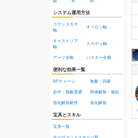
臨
欺
獣
システム運用方法
コヤンスカヤ
オベロン軸
軸
キャストリア
スカディ軸
軸
アーツ全般
バスター全般
便利な効果一覧
NPチャージ
無敵・回避
必中・無敵貫通
弱体解除・無効
強化解除耐性
強化解除
宝具とスキル
宝具一覧
サーヴァントスキル一覧