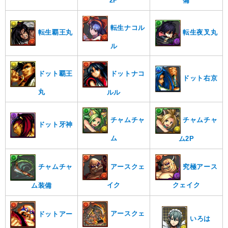
2P
備
転生ナコル
転生夜叉丸
転生覇王丸
ル
ドット覇王
ドットナコ
ドット右京
丸
ルル
チャムチャ
チャムチャ
ドット牙神
ム
ム2P
アースクェ
究極アース
チャムチャ
イク
クェイク
ム装備
アースクェ
ドットアー
いろは