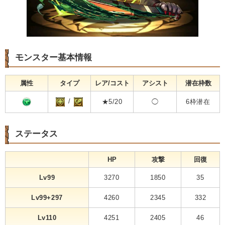
モンスター基本情報
属性
タイプ
レア/コスト
アシスト
潜在枠数
/
★5/20
◯
6枠潜在
ステータス
HP
攻撃
回復
Lv99
3270
1850
35
Lv99+297
4260
2345
332
Lv110
4251
2405
46