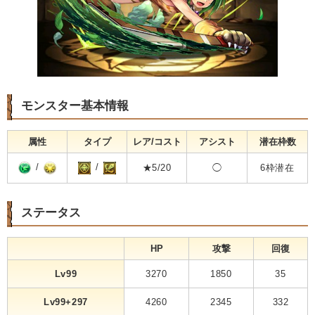
モンスター基本情報
属性
タイプ
レア/コスト
アシスト
潜在枠数
/
/
★5/20
◯
6枠潜在
ステータス
HP
攻撃
回復
Lv99
3270
1850
35
Lv99+297
4260
2345
332