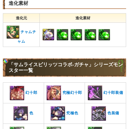
進化素材
進化元
進化素材
チャムチ
ャム
「サムライスピリッツコラボ-ガチャ」シリーズモン
スター一覧
究極幻十郎
幻十郎装備
幻十郎
色
究極色
色装備