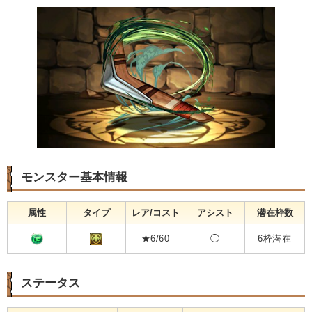
モンスター基本情報
属性
タイプ
レア/コスト
アシスト
潜在枠数
★6/60
◯
6枠潜在
ステータス