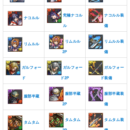
究極ナコル
ナコルル装
ナコルル
ル
備
リムルル
リムルル装
リムルル
2P
備
ガルフォー
ガルフォー
ガルフォー
ド
ド2P
ド装備
服部半蔵
服部半蔵装
服部半蔵
2P
備
タムタム
タムタム装
タムタム