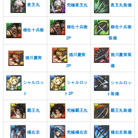
夜叉丸
究極夜叉丸
夜叉丸装備
柳生十兵衛
柳生十兵衛
柳生十兵衛
2P
装備
徳川慶寅
徳川慶寅装
徳川慶寅
2P
備
シャルロッ
シャルロッ
シャルロッ
ト
ト2P
ト装備
覇王丸
究極覇王丸
覇王丸装備
橘右京
究極橘右京
橘右京装備