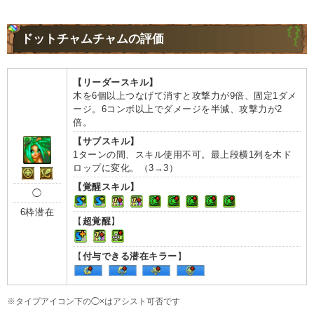
ドットチャムチャムの評価
【リーダースキル】
木を6個以上つなげて消すと攻撃力が9倍、固定1ダメ
ージ。6コンボ以上でダメージを半減、攻撃力が2
倍。
【サブスキル】
1ターンの間、スキル使用不可。最上段横1列を木ド
ロップに変化。（3→3）
【覚醒スキル】
◯
6枠潜在
【
超覚醒
】
【
付与できる潜在キラー
】
※タイプアイコン下の◯×はアシスト可否です