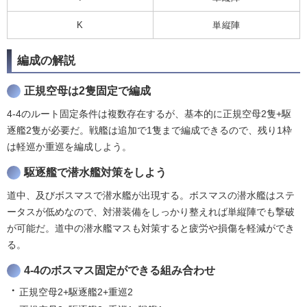
K
単縦陣
編成の解説
正規空母は2隻固定で編成
4-4のルート固定条件は複数存在するが、基本的に正規空母2隻+駆
逐艦2隻が必要だ。戦艦は追加で1隻まで編成できるので、残り1枠
は軽巡か重巡を編成しよう。
駆逐艦で潜水艦対策をしよう
道中、及びボスマスで潜水艦が出現する。ボスマスの潜水艦はステ
ータスが低めなので、対潜装備をしっかり整えれば単縦陣でも撃破
が可能だ。道中の潜水艦マスも対策すると疲労や損傷を軽減ができ
る。
4-4のボスマス固定ができる組み合わせ
正規空母2+駆逐艦2+重巡2