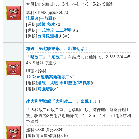
空母1隻を編成し、3-4、4-4、4-5、5-2でS勝利
燃料×1942 弾薬×2020
流星改(一航戦)
×1
[選択]
試製 秋水
×1
[選択]
一式陸攻 二二型甲
★2
[選択]
カ号観測機
★3×3
精鋭「第七駆逐隊」、出撃せよ！
「
曙改二
」「
潮改二
」を編成した艦隊で、2-3/3-2/4-4/5-
4をS勝利で達成
弾薬×1944
12.7cm連装高角砲改二
×1
[選択]
爆装一式戦 隼III型改(65戦隊)
×1
[選択]
補強増設
×1
改大和型戦艦「大和改二」、出撃せよ！
「大和改二or改二重」を旗艦にし、随伴艦に軽巡洋艦1
隻、駆逐艦2隻を含む艦隊で1-4、2-5、4-4、5-1をS勝利
で達成
燃料×880 弾薬×880
[選択1]高速修復材×10