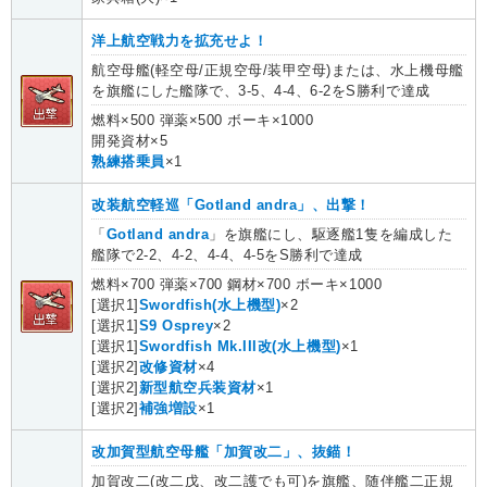
洋上航空戦力を拡充せよ！
航空母艦(軽空母/正規空母/装甲空母)または、水上機母艦
を旗艦にした艦隊で、3-5、4-4、6-2をS勝利で達成
燃料×500 弾薬×500 ボーキ×1000
開発資材×5
熟練搭乗員
×1
改装航空軽巡「Gotland andra」、出撃！
「
Gotland andra
」を旗艦にし、駆逐艦1隻を編成した
艦隊で2-2、4-2、4-4、4-5をS勝利で達成
燃料×700 弾薬×700 鋼材×700 ボーキ×1000
[選択1]
Swordfish(水上機型)
×2
[選択1]
S9 Osprey
×2
[選択1]
Swordfish Mk.III改(水上機型)
×1
[選択2]
改修資材
×4
[選択2]
新型航空兵装資材
×1
[選択2]
補強増設
×1
改加賀型航空母艦「加賀改二」、抜錨！
加賀改二(改二戊、改二護でも可)を旗艦、随伴艦二正規