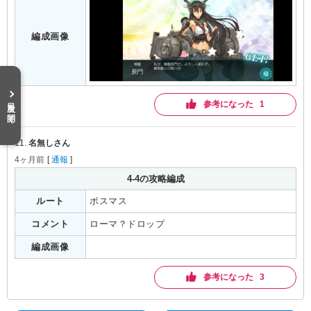
編成画像
目次を開く
参考になった 1
11.
名無しさん
4ヶ月前
[
通報
]
4-4の攻略編成
ルート
ボスマス
コメント
ローマ？ドロップ
編成画像
参考になった 3