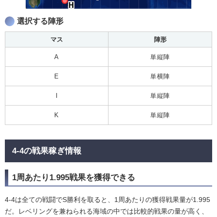
選択する陣形
マス
陣形
A
単縦陣
E
単横陣
I
単縦陣
K
単縦陣
4-4の戦果稼ぎ情報
1周あたり1.995戦果を獲得できる
4-4は全ての戦闘でS勝利を取ると、1周あたりの獲得戦果量が1.995
だ。レベリングを兼ねられる海域の中では比較的戦果の量が高く、