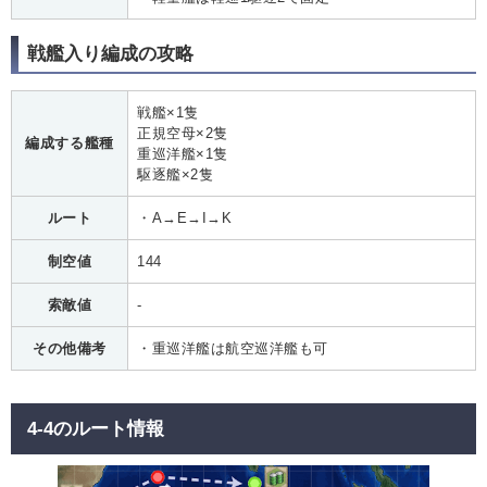
戦艦入り編成の攻略
戦艦×1隻
正規空母×2隻
編成する艦種
重巡洋艦×1隻
駆逐艦×2隻
ルート
・A→E→I→K
制空値
144
索敵値
-
その他備考
・重巡洋艦は航空巡洋艦も可
4-4のルート情報