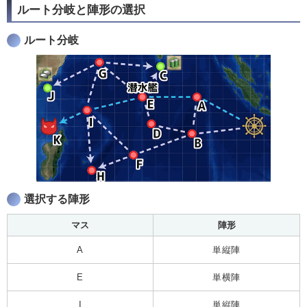
ルート分岐と陣形の選択
ルート分岐
選択する陣形
マス
陣形
A
単縦陣
E
単横陣
I
単縦陣