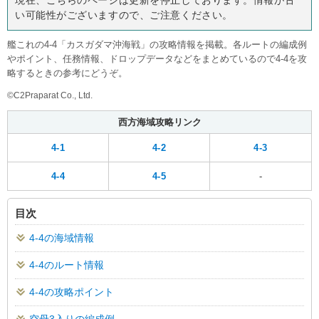
い可能性がございますので、ご注意ください。
艦これの4-4「カスガダマ沖海戦」の攻略情報を掲載。各ルートの編成例
やポイント、任務情報、ドロップデータなどをまとめているので4-4を攻
略するときの参考にどうぞ。
©C2Praparat Co., Ltd.
西方海域攻略リンク
4-1
4-2
4-3
4-4
4-5
-
目次
4-4の海域情報
4-4のルート情報
4-4の攻略ポイント
空母3入りの編成例