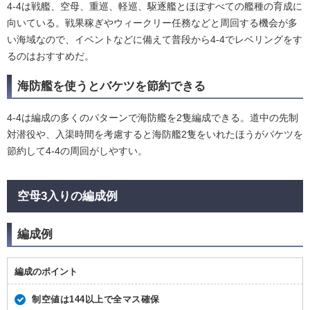
4-4は戦艦、空母、重巡、軽巡、駆逐艦とほぼすべての艦種の育成に
向いている。戦果稼ぎやウィークリー任務などと周回する機会が多
い海域なので、イベントなどに備えて普段から4-4でレベリングをす
るのはおすすめだ。
海防艦を使うとバケツを節約できる
4-4は編成の多くのパターンで海防艦を2隻編成できる。道中の先制
対潜役や、入渠時間を考慮すると海防艦2隻をいれたほうがバケツを
節約して4-4の周回がしやすい。
空母3入りの編成例
編成例
編成のポイント
制空値は144以上で全マス確保