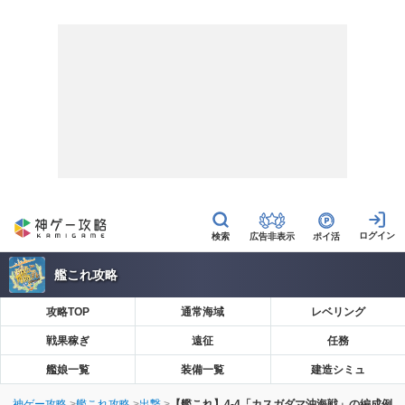
広告非表示
ポイ活
艦これ攻略
攻略TOP
通常海域
レベリング
戦果稼ぎ
遠征
任務
艦娘一覧
装備一覧
建造シミュ
神ゲー攻略
艦これ攻略
出撃
【艦これ】4-4「カスガダマ沖海戦」の編成例