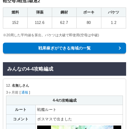
軽空母3軽巡1駆逐2
燃料
弾薬
鋼材
ボーキ
バケツ
152
112.6
62.7
80
1.2
※20周した平均値を算出。バケツは大破で即使用(空母は中破)
戦果稼ぎができる海域の一覧
みんなの4-4攻略編成
12.
名無しさん
3ヶ月前
[
通報
]
4-4の攻略編成
ルート
戦艦ルート
コメント
ボスマスで出ました