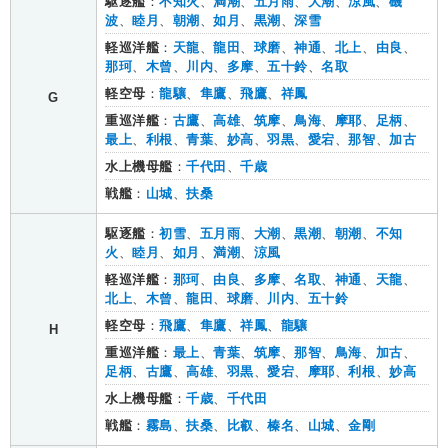
駆逐艦
：
不知火
、
満潮
、
五月雨
、
大潮
、
涼風
、
磯
波
、
睦月
、
朝潮
、
如月
、
黒潮
、
深雪
軽巡洋艦
：
天龍
、
龍田
、
球磨
、
神通
、
北上
、
由良
、
那珂
、
木曾
、
川内
、
多摩
、
五十鈴
、
名取
軽空母
：
龍驤
、
隼鷹
、
飛鷹
、
祥鳳
G
重巡洋艦
：
古鷹
、
高雄
、
筑摩
、
鳥海
、
摩耶
、
足柄
、
最上
、
利根
、
青葉
、
妙高
、
羽黒
、
愛宕
、
那智
、
加古
水上機母艦
：
千代田
、
千歳
戦艦
：
山城
、
扶桑
駆逐艦
：
初雪
、
五月雨
、
大潮
、
黒潮
、
朝潮
、
不知
火
、
睦月
、
如月
、
満潮
、
涼風
軽巡洋艦
：
那珂
、
由良
、
多摩
、
名取
、
神通
、
天龍
、
北上
、
木曾
、
龍田
、
球磨
、
川内
、
五十鈴
軽空母
：
飛鷹
、
隼鷹
、
祥鳳
、
龍驤
H
重巡洋艦
：
最上
、
青葉
、
筑摩
、
那智
、
鳥海
、
加古
、
足柄
、
古鷹
、
高雄
、
羽黒
、
愛宕
、
摩耶
、
利根
、
妙高
水上機母艦
：
千歳
、
千代田
戦艦
：
霧島
、
扶桑
、
比叡
、
榛名
、
山城
、
金剛