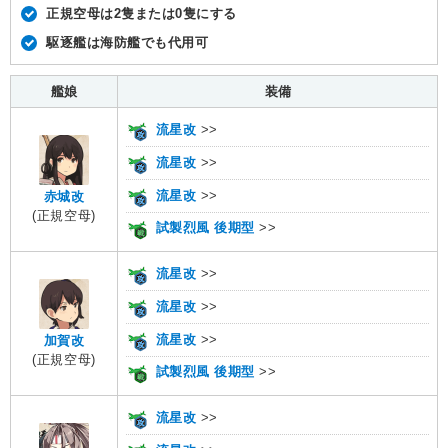
正規空母は2隻または0隻にする
駆逐艦は海防艦でも代用可
艦娘
装備
流星改
>>
流星改
>>
流星改
>>
赤城改
(正規空母)
試製烈風 後期型
>>
流星改
>>
流星改
>>
流星改
>>
加賀改
(正規空母)
試製烈風 後期型
>>
流星改
>>