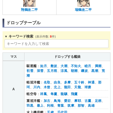
翔鶴改二甲
瑞鶴改二甲
ドロップテーブル
キーワード検索
8
マス
ドロップする艦娘
駆逐艦
：
如月
、
敷波
、
大潮
、
不知火
、
睦月
、
満潮
、
初雪
、
深雪
、
五月雨
、
涼風
、
朝潮
、
磯波
、
黒潮
、
荒
潮
軽巡洋艦
：
名取
、
由良
、
多摩
、
五十鈴
、
神通
、
那
珂
、
川内
、
木曾
、
北上
、
龍田
、
天龍
、
球磨
A
軽空母
：
祥鳳
、
隼鷹
、
龍驤
、
飛鷹
重巡洋艦
：
加古
、
鳥海
、
愛宕
、
摩耶
、
古鷹
、
足柄
、
羽黒
、
最上
、
利根
、
青葉
、
筑摩
、
那智
、
高雄
水上機母艦
：
千歳
、
千代田