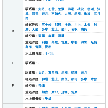
駆逐艦
：
如月
、
初雪
、
荒潮
、
満潮
、
磯波
、
朝潮
、
涼
風
、
深雪
、
睦月
、
不知火
、
大潮
、
黒潮
、
敷波
、
五月
雨
軽巡洋艦
：
五十鈴
、
那珂
、
神通
、
川内
、
木曾
、
球
磨
、
天龍
、
多摩
、
北上
、
龍田
、
名取
、
由良
B
軽空母
：
龍驤
、
隼鷹
、
飛鷹
重巡洋艦
：
利根
、
高雄
、
古鷹
、
摩耶
、
羽黒
、
足柄
、
鳥海
、
青葉
、
愛宕
水上機母艦
：
千代田
E
駆逐艦
：-
駆逐艦
：
如月
、
五月雨
、
黒潮
、
朝潮
、
睦月
軽巡洋艦
：
神通
、
北上
、
由良
、
那珂
、
多摩
、
木曾
F
軽空母
：
飛鷹
重巡洋艦
：
加古
、
摩耶
、
足柄
、
筑摩
水上機母艦
：
千歳