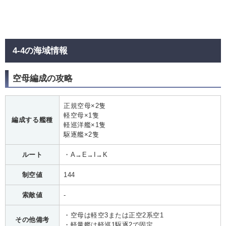
4-4の海域情報
空母編成の攻略
正規空母×2隻
軽空母×1隻
編成する艦種
軽巡洋艦×1隻
駆逐艦×2隻
ルート
・A→E→I→K
制空値
144
索敵値
-
・空母は軽空3または正空2系空1
その他備考
・軽量艦は軽巡1駆逐2で固定