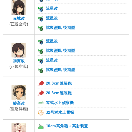
流星改
流星改
赤城改
(正規空母)
試製烈風 後期型
流星改
試製烈風 後期型
流星改
加賀改
(正規空母)
試製烈風 後期型
20.3cm連装砲
20.3cm連装砲
零式水上偵察機
妙高改
(重巡洋艦)
32号対水上電探
10cm高角砲＋高射装置