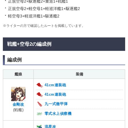
正規空母2+駆逐艦2+重巡1+戦艦1
正規空母2+軽空母1+軽巡洋艦1+駆逐艦2
軽空母3+軽巡洋艦1+駆逐艦2
※ライターの方で確認したルートを掲載しています。
戦艦+空母2の編成例
編成例
艦娘
装備
41cm連装砲
41cm連装砲
九一式徹甲弾
金剛改
(戦艦)
零式水上偵察機
流星改