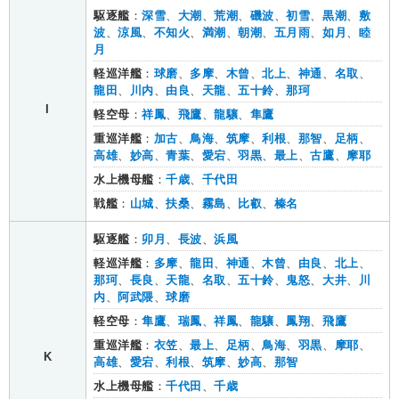
駆逐艦
：
深雪
、
大潮
、
荒潮
、
磯波
、
初雪
、
黒潮
、
敷
波
、
涼風
、
不知火
、
満潮
、
朝潮
、
五月雨
、
如月
、
睦
月
軽巡洋艦
：
球磨
、
多摩
、
木曾
、
北上
、
神通
、
名取
、
龍田
、
川内
、
由良
、
天龍
、
五十鈴
、
那珂
I
軽空母
：
祥鳳
、
飛鷹
、
龍驤
、
隼鷹
重巡洋艦
：
加古
、
鳥海
、
筑摩
、
利根
、
那智
、
足柄
、
高雄
、
妙高
、
青葉
、
愛宕
、
羽黒
、
最上
、
古鷹
、
摩耶
水上機母艦
：
千歳
、
千代田
戦艦
：
山城
、
扶桑
、
霧島
、
比叡
、
榛名
駆逐艦
：
卯月
、
長波
、
浜風
軽巡洋艦
：
多摩
、
龍田
、
神通
、
木曾
、
由良
、
北上
、
那珂
、
長良
、
天龍
、
名取
、
五十鈴
、
鬼怒
、
大井
、
川
内
、
阿武隈
、
球磨
軽空母
：
隼鷹
、
瑞鳳
、
祥鳳
、
龍驤
、
鳳翔
、
飛鷹
重巡洋艦
：
衣笠
、
最上
、
足柄
、
鳥海
、
羽黒
、
摩耶
、
K
高雄
、
愛宕
、
利根
、
筑摩
、
妙高
、
那智
水上機母艦
：
千代田
、
千歳