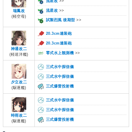
流星改
>>
流星改
>>
瑞鳳改
(軽空母)
試製烈風 後期型
>>
20.3cm連装砲
20.3cm連装砲
神通改二
零式水上観測機
>>
(軽巡洋艦)
三式水中探信儀
三式水中探信儀
夕立改二
三式爆雷投射機
(駆逐艦)
三式水中探信儀
三式水中探信儀
時雨改二
三式爆雷投射機
(駆逐艦)