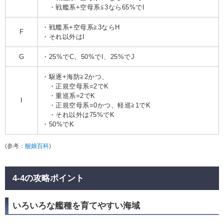
・戦艦系+空母系≦3なら65%でI
・戦艦系+空母系≧3ならH
F
・それ以外はI
G
・25%でC、50%でI、25%でJ
・駆逐+海防≧2かつ、
・正規空母系=2でK
・重巡系=2でK
I
・正規空母系=0かつ、軽巡≧1でK
・それ以外は75%でK
・50%でK
(参考：
舰娘百科
)
4-4の攻略ポイント
いろいろな艦種を育てやすい海域