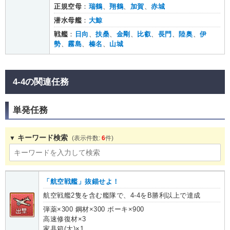
正規空母
：
瑞鶴
、
翔鶴
、
加賀
、
赤城
潜水母艦
：
大鯨
戦艦
：
日向
、
扶桑
、
金剛
、
比叡
、
長門
、
陸奥
、
伊
勢
、
霧島
、
榛名
、
山城
4-4の関連任務
単発任務
キーワード検索
6
「航空戦艦」抜錨せよ！
航空戦艦2隻を含む艦隊で、4-4をB勝利以上で達成
弾薬×300 鋼材×300 ボーキ×900
高速修復材×3
家具箱(大)×1