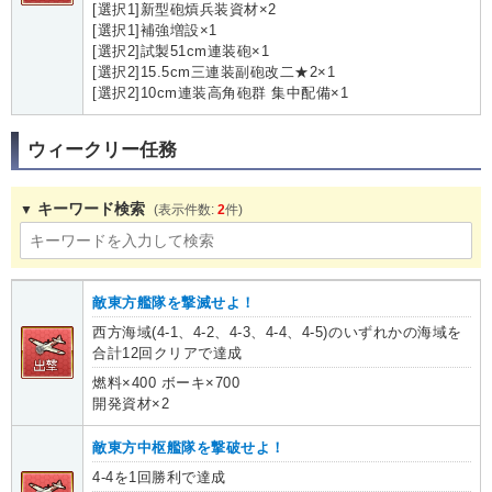
[選択1]新型砲熕兵装資材×2
[選択1]補強増設×1
[選択2]試製51cm連装砲×1
[選択2]15.5cm三連装副砲改二★2×1
[選択2]10cm連装高角砲群 集中配備×1
ウィークリー任務
キーワード検索
2
敵東方艦隊を撃滅せよ！
西方海域(4-1、4-2、4-3、4-4、4-5)のいずれかの海域を
合計12回クリアで達成
燃料×400 ボーキ×700
開発資材×2
敵東方中枢艦隊を撃破せよ！
4-4を1回勝利で達成