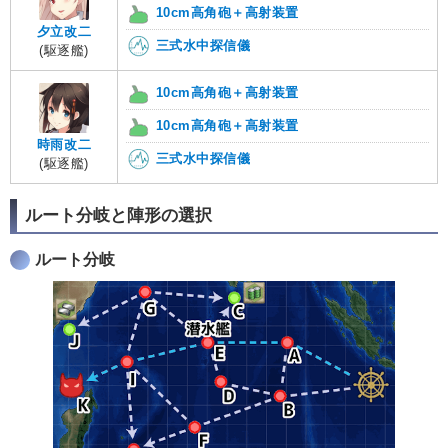
10cm高角砲＋高射装置
夕立改二
三式水中探信儀
(駆逐艦)
10cm高角砲＋高射装置
10cm高角砲＋高射装置
時雨改二
三式水中探信儀
(駆逐艦)
ルート分岐と陣形の選択
ルート分岐