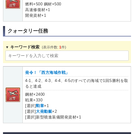
燃料×500 鋼材×500
高速修復材×1
開発資材×1
クォータリー任務
キーワード検索
1
発令！「西方海域作戦」
4-1、4-2、4-3、4-4、4-5のすべての海域で1回S勝利を取
ると達成
鋼材×2400
戦果+330
[選択]
勲章
×1
[選択]
大発動艇
×2
[選択]新型噴進装備開発資材×1