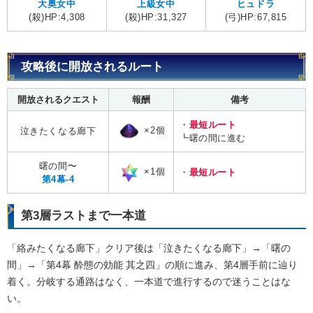
大奥女中
上級女中
ヒュドラ
(殺)HP:4,308
(殺)HP:31,327
(弓)HP:67,815
攻略後に開放されるルート
開放されるクエスト
報酬
備考
・
最短ルート
×2個
泣きたくなる廊下
┗曙の間に進む
曙の間〜
×1個
・
最短ルート
第4幕-4
第3層ラストまで一本道
「絡みたくなる廊下」クリア後は「泣きたくなる廊下」→「曙の
間」→「第4幕 酔態の効能 其之四」の順に進み、第4層手前に辿り
着く。分岐する通路はなく、一本道で進行するので迷うことはな
い。