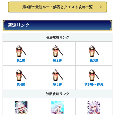
第3層の最短ルート解説とクエスト攻略一覧
関連リンク
各層攻略リンク
第1層
第2層
第3層
第4層
第5層
第6層〜終幕
強敵攻略リンク