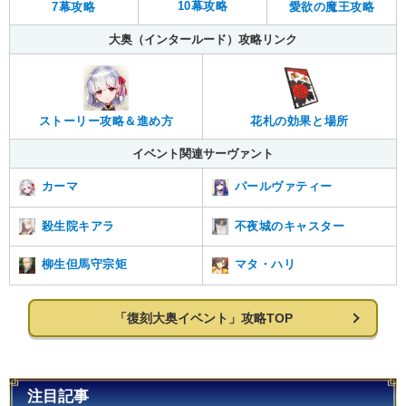
10幕攻略
7幕攻略
愛欲の魔王攻略
大奥（インタールード）攻略リンク
ストーリー攻略＆進め方
花札の効果と場所
イベント関連サーヴァント
カーマ
パールヴァティー
殺生院キアラ
不夜城のキャスター
柳生但馬守宗矩
マタ・ハリ
「復刻大奥イベント」攻略TOP
注目記事