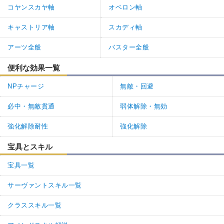
コヤンスカヤ軸
オベロン軸
キャストリア軸
スカディ軸
アーツ全般
バスター全般
便利な効果一覧
NPチャージ
無敵・回避
必中・無敵貫通
弱体解除・無効
強化解除耐性
強化解除
宝具とスキル
宝具一覧
サーヴァントスキル一覧
クラススキル一覧