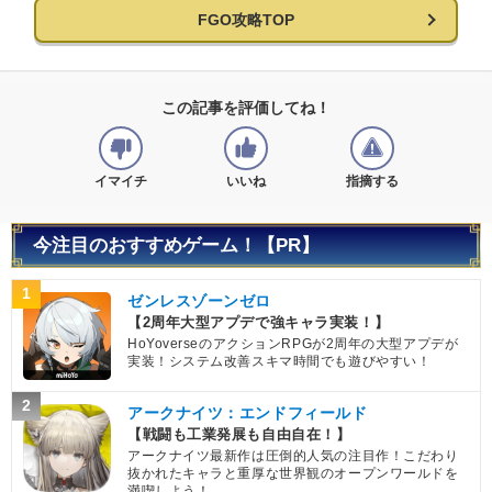
FGO攻略TOP
この記事を評価してね！
イマイチ
いいね
指摘する
今注目のおすすめゲーム！【PR】
1
ゼンレスゾーンゼロ
【2周年大型アプデで強キャラ実装！】
HoYoverseのアクションRPGが2周年の大型アプデが
実装！システム改善スキマ時間でも遊びやすい！
2
アークナイツ：エンドフィールド
【戦闘も工業発展も自由自在！】
アークナイツ最新作は圧倒的人気の注目作！こだわり
抜かれたキャラと重厚な世界観のオープンワールドを
満喫しよう！