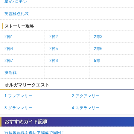
星5ソロモン
英霊極点礼装
ストーリー攻略
2節1
2節2
2節3
2節4
2節5
2節6
2節7
2節8
5節
決断戦
-
-
オルガマリークエスト
1.フレアマリー
2.アクアマリー
3.グランマリー
4.ステラマリー
おすすめガイド記事
冠位戴冠戦を低レア編成で周回！