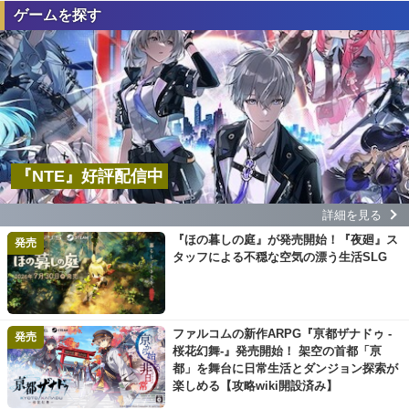
ゲームを探す
『NTE』好評配信中
詳細を見る
『ほの暮しの庭』が発売開始！『夜廻』ス
発売
タッフによる不穏な空気の漂う生活SLG
ファルコムの新作ARPG『亰都ザナドゥ -
発売
桜花幻舞-』発売開始！ 架空の首都「亰
都」を舞台に日常生活とダンジョン探索が
楽しめる【攻略wiki開設済み】