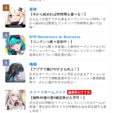
3
原神
【今から始めれば何時間も遊べる！】
まもなく大型アプデが来るオープンワールドRPG！今
から始めれば豊富なコンテンツで何時間も遊べてお
得！
4
NTE:Neverness to Everness
【コンテンツ続々追加中！】
リリースから数ヶ月経過した新作オープンワールドの
アクションゲーム。アプデのたびにコンテンツが続々
追加されてプレイ満足度が高い！
5
鳴潮
【アプデで遊びやすさも向上！】
広大なオープンワールドと手応えのあるアクションが
魅力！アプデで移動改善や日々のミッション難易度緩
和で、さらに遊びやすさが向上！
スイートホームメイド
編集部おすすめ
【無料40連や星4確定券が入手可！】
ボロボロの洋館をリフォームしていくパズルゲームが
登場！美少女のSDキャラが洋館内を歩き回る様子も楽
しめる！