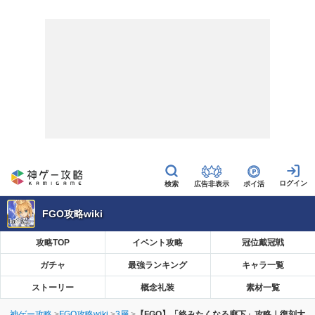
広告非表示
ポイ活
FGO攻略wiki
攻略TOP
イベント攻略
冠位戴冠戦
ガチャ
最強ランキング
キャラ一覧
ストーリー
概念礼装
素材一覧
神ゲー攻略
FGO攻略wiki
3層
【FGO】「絡みたくなる廊下」攻略｜復刻大奥