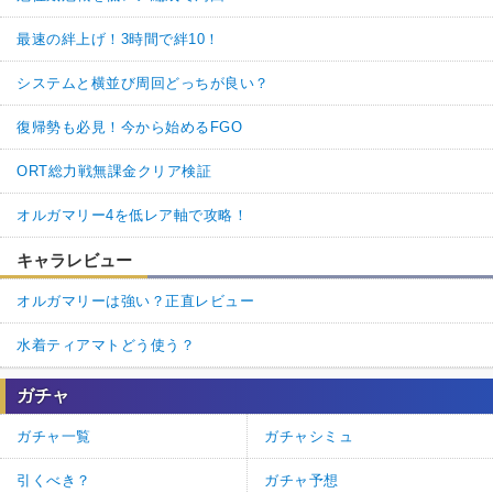
最速の絆上げ！3時間で絆10！
システムと横並び周回どっちが良い？
復帰勢も必見！今から始めるFGO
ORT総力戦無課金クリア検証
オルガマリー4を低レア軸で攻略！
キャラレビュー
オルガマリーは強い？正直レビュー
水着ティアマトどう使う？
ガチャ
ガチャ一覧
ガチャシミュ
引くべき？
ガチャ予想