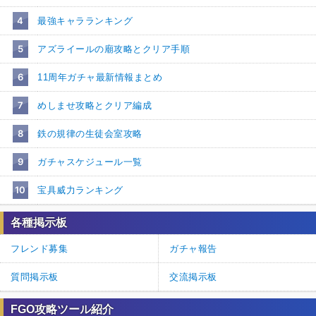
4
最強キャラランキング
5
アズライールの廟攻略とクリア手順
6
11周年ガチャ最新情報まとめ
7
めしませ攻略とクリア編成
8
鉄の規律の生徒会室攻略
9
ガチャスケジュール一覧
10
宝具威力ランキング
各種掲示板
フレンド募集
ガチャ報告
質問掲示板
交流掲示板
FGO攻略ツール紹介