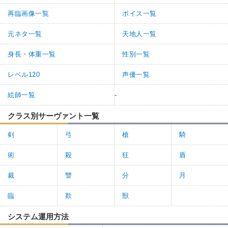
再臨画像一覧
ボイス一覧
元ネタ一覧
天地人一覧
身長・体重一覧
性別一覧
レベル120
声優一覧
絵師一覧
-
クラス別サーヴァント一覧
剣
弓
槍
騎
術
殺
狂
盾
裁
讐
分
月
臨
欺
獣
システム運用方法