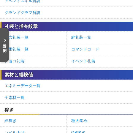
アペンドスキル解説
グランドグラフ解説
礼装と指令紋章
概念礼装一覧
絆礼装一覧
目次を開く
魔術礼装一覧
コマンドコード
チョコ礼装
イベント礼装
素材と経験値
エネミーデータ一覧
全素材一覧
稼ぎ
絆稼ぎ
種火集め
レベル上げ
QP稼ぎ