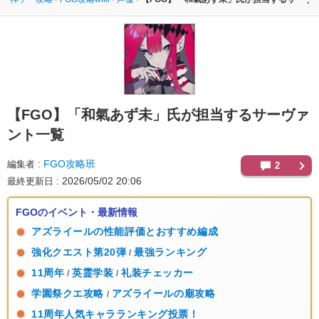
【FGO】
「和氣あず未」氏が担当するサーヴァ
ント一覧
FGO攻略班
編集者
2
2026/05/02 20:06
最終更新日
FGOのイベント・最新情報
アズライールの性能評価とおすすめ編成
強化クエスト第20弾
最強ランキング
/
11周年
英霊学装
礼装チェッカー
/
/
学園祭クエ攻略
アズライールの廟攻略
/
11周年人気キャラランキング投票！