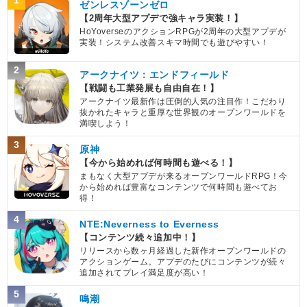
1
ゼンレスゾーンゼロ
【2周年大型アプデで強キャラ実装！】
HoYoverseのアクションRPGが2周年の大型アプデが
実装！システム改善スキマ時間でも遊びやすい！
2
アークナイツ：エンドフィールド
【戦闘も工業発展も自由自在！】
アークナイツ最新作は圧倒的人気の注目作！こだわり
抜かれたキャラと重厚な世界観のオープンワールドを
満喫しよう！
3
原神
【今から始めれば何時間も遊べる！】
まもなく大型アプデが来るオープンワールドRPG！今
から始めれば豊富なコンテンツで何時間も遊べてお
得！
4
NTE:Neverness to Everness
【コンテンツ続々追加中！】
リリースから数ヶ月経過した新作オープンワールドの
アクションゲーム。アプデのたびにコンテンツが続々
追加されてプレイ満足度が高い！
5
鳴潮