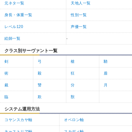
元ネタ一覧
天地人一覧
身長・体重一覧
性別一覧
レベル120
声優一覧
絵師一覧
-
クラス別サーヴァント一覧
剣
弓
槍
騎
術
殺
狂
盾
裁
讐
分
月
臨
欺
獣
システム運用方法
コヤンスカヤ軸
オベロン軸
キャストリア軸
スカディ軸