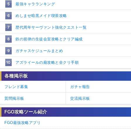
5
最強キャラランキング
6
めしませ暗黒メイド喫茶攻略
7
歴代周年サーヴァント強化クエスト一覧
8
鉄の規律の生徒会室攻略とクリア編成
9
ガチャスケジュールまとめ
10
アズライールの廟攻略と全クリ手順
各種掲示板
フレンド募集
ガチャ報告
質問掲示板
交流掲示板
FGO攻略ツール紹介
FGO最強攻略アプリ