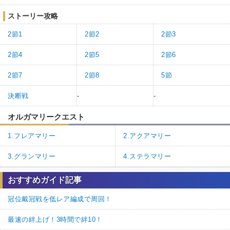
ストーリー攻略
2節1
2節2
2節3
2節4
2節5
2節6
2節7
2節8
5節
決断戦
-
-
オルガマリークエスト
1.フレアマリー
2.アクアマリー
3.グランマリー
4.ステラマリー
おすすめガイド記事
冠位戴冠戦を低レア編成で周回！
最速の絆上げ！3時間で絆10！