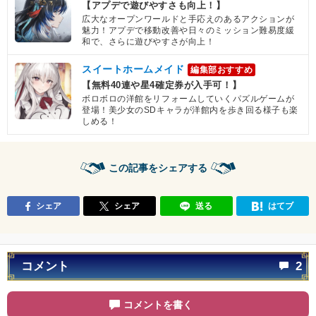
【アプデで遊びやすさも向上！】
広大なオープンワールドと手応えのあるアクションが
魅力！アプデで移動改善や日々のミッション難易度緩
和で、さらに遊びやすさが向上！
スイートホームメイド
編集部おすすめ
【無料40連や星4確定券が入手可！】
ボロボロの洋館をリフォームしていくパズルゲームが
登場！美少女のSDキャラが洋館内を歩き回る様子も楽
しめる！
この記事をシェアする
シェア
シェア
送る
はてブ
コメント
2
コメントを書く