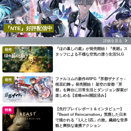
『NTE』好評配信中
詳細を見る
『ほの暮しの庭』が発売開始！『夜廻』ス
発売
タッフによる不穏な空気の漂う生活SLG
ファルコムの新作ARPG『亰都ザナドゥ -
発売
桜花幻舞-』発売開始！ 架空の首都「亰
都」を舞台に日常生活とダンジョン探索が
楽しめる【攻略wiki開設済み】
【先行プレイレポート＆インタビュー】
特集
『Beast of Reincarnation』荒廃した日本
で描かれる「1人と1匹」の旅。繊細な世界
観と爽快な連携アクション