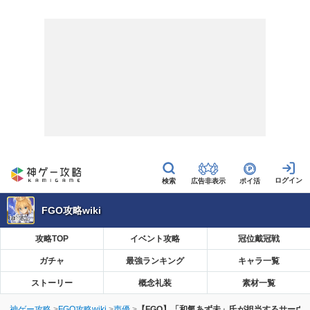
広告非表示
ポイ活
FGO攻略wiki
攻略TOP
イベント攻略
冠位戴冠戦
ガチャ
最強ランキング
キャラ一覧
ストーリー
概念礼装
素材一覧
神ゲー攻略
FGO攻略wiki
声優
【FGO】「和氣あず未」氏が担当するサーヴ