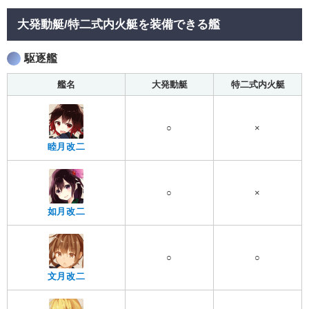
大発動艇/特二式内火艇を装備できる艦
駆逐艦
艦名
大発動艇
特二式内火艇
○
×
睦月改二
○
×
如月改二
○
○
文月改二