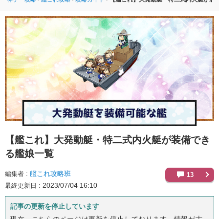
【艦これ】
大発動艇・特二式内火艇が装備でき
る艦娘一覧
艦これ攻略班
編集者
13
2023/07/04 16:10
最終更新日
記事の更新を停止しています
現在、こちらのページは更新を停止しております。情報が古