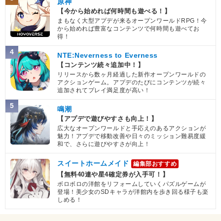
原神
【今から始めれば何時間も遊べる！】
まもなく大型アプデが来るオープンワールドRPG！今
から始めれば豊富なコンテンツで何時間も遊べてお
得！
4
NTE:Neverness to Everness
【コンテンツ続々追加中！】
リリースから数ヶ月経過した新作オープンワールドの
アクションゲーム。アプデのたびにコンテンツが続々
追加されてプレイ満足度が高い！
5
鳴潮
【アプデで遊びやすさも向上！】
広大なオープンワールドと手応えのあるアクションが
魅力！アプデで移動改善や日々のミッション難易度緩
和で、さらに遊びやすさが向上！
スイートホームメイド
編集部おすすめ
【無料40連や星4確定券が入手可！】
ボロボロの洋館をリフォームしていくパズルゲームが
登場！美少女のSDキャラが洋館内を歩き回る様子も楽
しめる！