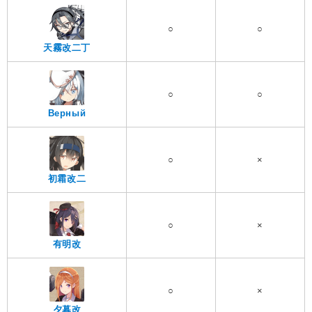
○
○
天霧改二丁
○
○
Верный
○
×
初霜改二
○
×
有明改
○
×
夕暮改