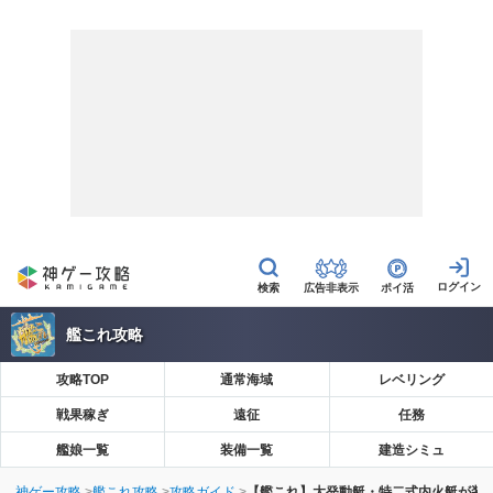
広告非表示
ポイ活
艦これ攻略
攻略TOP
通常海域
レベリング
戦果稼ぎ
遠征
任務
艦娘一覧
装備一覧
建造シミュ
神ゲー攻略
艦これ攻略
攻略ガイド
【艦これ】大発動艇・特二式内火艇が装