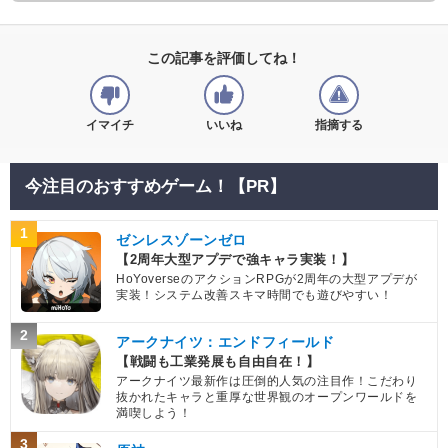
この記事を評価してね！
イマイチ
いいね
指摘する
今注目のおすすめゲーム！【PR】
1
ゼンレスゾーンゼロ
【2周年大型アプデで強キャラ実装！】
HoYoverseのアクションRPGが2周年の大型アプデが
実装！システム改善スキマ時間でも遊びやすい！
2
アークナイツ：エンドフィールド
【戦闘も工業発展も自由自在！】
アークナイツ最新作は圧倒的人気の注目作！こだわり
抜かれたキャラと重厚な世界観のオープンワールドを
満喫しよう！
3