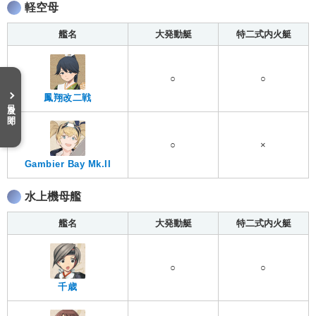
軽空母
艦名
大発動艇
特二式内火艇
○
○
鳳翔改二戦
目次を開く
○
×
Gambier Bay Mk.II
水上機母艦
艦名
大発動艇
特二式内火艇
○
○
千歳