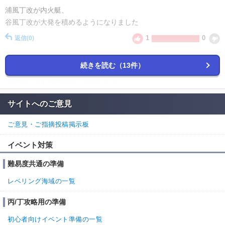
浦風丁改が内火艇、
谷風丁改が大発を積めるようになりました
1
0
返信
(0)
続きを読む（13件）
名無しさん
通報
11.
玉波をいつまで載せないんだろうな
攻略サイトとはいったい
サイトへのご意見
3
0
返信
(0)
ご意見・ご指摘投稿掲示板
名無しさん
通報
10.
イベント対策
初霜改二も大発つめました
難易度共通の準備
3
0
返信
(0)
レベリング海域の一覧
名無しさん
通報
9.
丙/丁攻略用の準備
白露は積めないと思います
初心者向けイベント準備の一覧