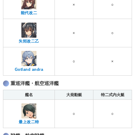
×
○
能代改二
×
○
矢矧改二乙
○
×
Gotland andra
重巡洋艦・航空巡洋艦
艦名
大発動艇
特二式内火艇
○
○
最上改二特