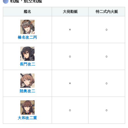
戦艦・航空戦艦
艦名
大発動艇
特二式内火艇
×
○
榛名改二丙
○
○
長門改二
×
○
陸奥改二
○
○
大和改二重