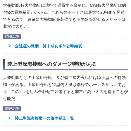
大発動艇/特大発動艇は遠征で獲得する資材に、5%(特大発動艇は約
7%)の乗算補正がかかる。これらのボーナスは最大で20%まで累積
できるので、遠征に大発動艇を装備できる艦娘を混ぜるメリットは
非常に大きい。
全遠征の報酬一覧｜成功条件と時給表
陸上型深海棲艦へのダメージ特効がある
大発動艇などの上陸用舟艇、及び特二式内火艇には陸上型への特効
補正がある。上陸用舟艇と特型内火艇は別枠でボーナスがついてお
り、この2つを組み合わせて装備すると非常に高い火力を得ることが
可能だ。
陸上型深海棲艦への倍率補正一覧