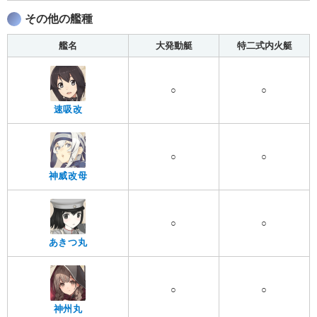
その他の艦種
艦名
大発動艇
特二式内火艇
○
○
速吸改
○
○
神威改母
○
○
あきつ丸
○
○
神州丸