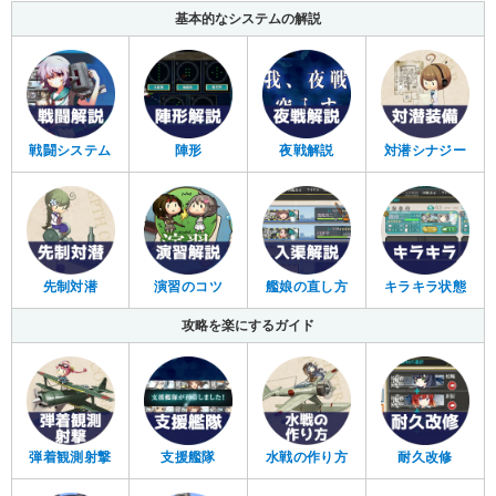
基本的なシステムの解説
戦闘システム
陣形
夜戦解説
対潜シナジー
先制対潜
演習のコツ
艦娘の直し方
キラキラ状態
攻略を楽にするガイド
弾着観測射撃
支援艦隊
水戦の作り方
耐久改修