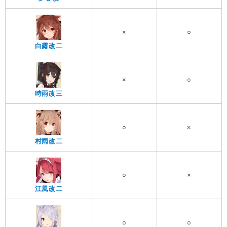
×
○
白露改二
×
○
時雨改三
○
×
村雨改二
○
×
江風改二
○
○