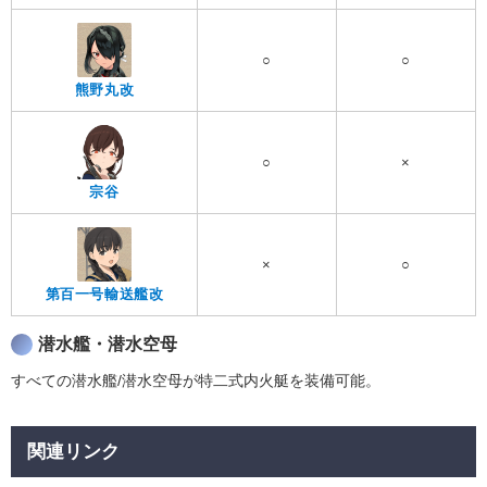
○
○
熊野丸改
○
×
宗谷
×
○
第百一号輸送艦改
潜水艦・潜水空母
すべての潜水艦/潜水空母が特二式内火艇を装備可能。
関連リンク