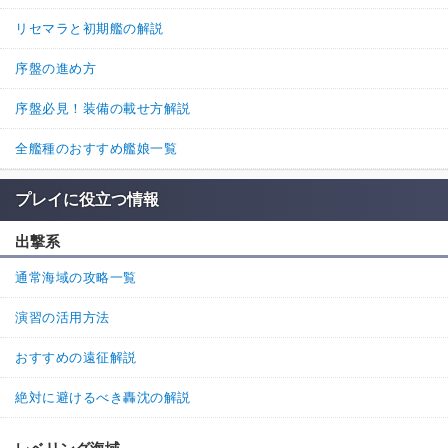
名無しさん
通報
5.
リセマラと初期艦の解説
>>4
と思ったら改にしてましたすみません
序盤の進め方
11
3
返信
(0)
序盤必見！装備の載せ方解説
名無しさん
通報
4.
全艦種のおすすめ艦娘一覧
ちなみに三日月改にしなくても装備出来ました
プレイに役立つ情報
他にもそういう艦いるのかな？
2
5
返信
(0)
出撃系
通常海域の攻略一覧
続きを読む（3件）
演習の活用方法
おすすめの遠征解説
絶対に避けるべき轟沈の解説