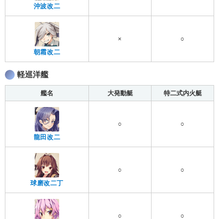
沖波改二
×
○
朝霜改二
軽巡洋艦
艦名
大発動艇
特二式内火艇
○
○
龍田改二
○
○
球磨改二丁
○
○