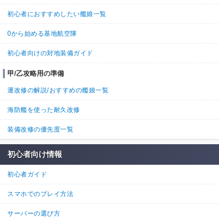
1
0
返信
(0)
初心者におすすめしたい艦娘一覧
名無しさん
通報
8.
0から始める基地航空隊
有明改も大発を装備できます
初心者向けの対地装備ガイド
8
0
返信
(0)
甲/乙攻略用の準備
運改修の解説/おすすめの艦娘一覧
名無しさん
通報
7.
>>2
海防艦を使った耐久改修
特二式なら載るけどややこしいよね
装備改修の優先度一覧
3
0
返信
(0)
初心者向け情報
名無しさん
通報
6.
初心者ガイド
神州丸も装備できますねぇ
4
0
スマホでのプレイ方法
返信
(0)
サーバーの選び方