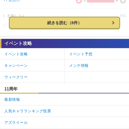
5
0
返信
(0)
名無しさん
通報
6.
続きを読む（8件）
試しにWスカディ牛若でやってみた3ターンだけどいけた
牛若70 7/6/6 パラドクスエースキラーレベル32
スカスカ6/5/10 フレスカ10/10/10
イベント攻略
0
1
返信
(0)
イベント攻略
イベント予想
名無しさん
通報
5.
キャンペーン
メンテ情報
むりぽスターで攻めようにも宝具うとうにも削られる上にウチの単
ウィークリー
体最大火力の牛若のバフそこそこ持った一撃で10万ちょいしか行か
ず削られて死ぬ
11周年
0
0
返信
(0)
最新情報
人気キャラランキング投票
名無しさん
通報
4.
NP減らされすぎて何もできない。
アズライール