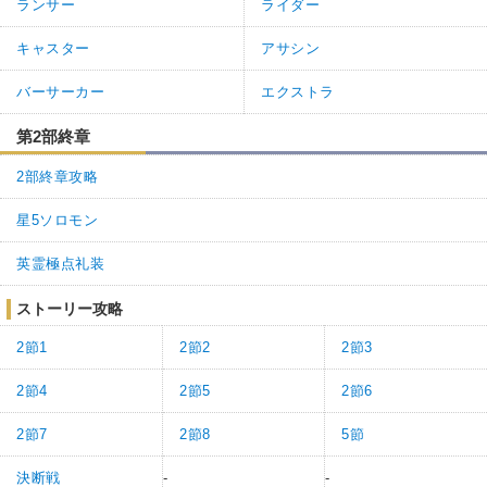
ランサー
ライダー
キャスター
アサシン
バーサーカー
エクストラ
第2部終章
2部終章攻略
星5ソロモン
英霊極点礼装
ストーリー攻略
2節1
2節2
2節3
2節4
2節5
2節6
2節7
2節8
5節
決断戦
-
-