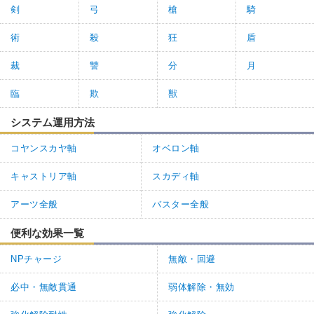
剣
弓
槍
騎
術
殺
狂
盾
裁
讐
分
月
臨
欺
獣
システム運用方法
コヤンスカヤ軸
オベロン軸
キャストリア軸
スカディ軸
アーツ全般
バスター全般
便利な効果一覧
NPチャージ
無敵・回避
必中・無敵貫通
弱体解除・無効