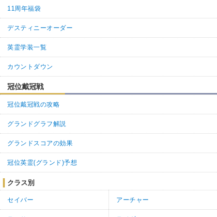
7
5
返信
(0)
11周年福袋
デスティニーオーダー
名無しさん
通報
3.
NP減らされすぎて何もできない。
英霊学装一覧
4
5
返信
(0)
カウントダウン
冠位戴冠戦
名無しさん
通報
2.
冠位戴冠戦の攻略
NP減らされすぎて何もできない。
5
5
返信
(0)
グランドグラフ解説
グランドスコアの効果
名無しさん
通報
1.
冠位英霊(グランド)予想
NP減らされすぎて何もできない。
4
5
返信
(0)
クラス別
セイバー
アーチャー