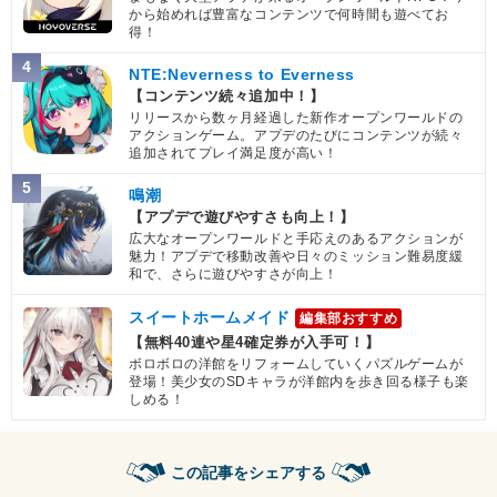
から始めれば豊富なコンテンツで何時間も遊べてお
得！
4
NTE:Neverness to Everness
【コンテンツ続々追加中！】
リリースから数ヶ月経過した新作オープンワールドの
アクションゲーム。アプデのたびにコンテンツが続々
追加されてプレイ満足度が高い！
5
鳴潮
【アプデで遊びやすさも向上！】
広大なオープンワールドと手応えのあるアクションが
魅力！アプデで移動改善や日々のミッション難易度緩
和で、さらに遊びやすさが向上！
スイートホームメイド
編集部おすすめ
【無料40連や星4確定券が入手可！】
ボロボロの洋館をリフォームしていくパズルゲームが
登場！美少女のSDキャラが洋館内を歩き回る様子も楽
しめる！
この記事をシェアする