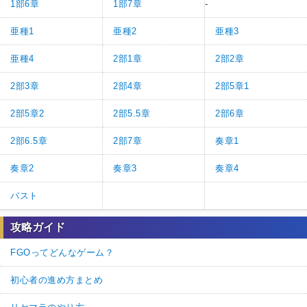
1部6章
1部7章
-
亜種1
亜種2
亜種3
亜種4
2部1章
2部2章
2部3章
2部4章
2部5章1
2部5章2
2部5.5章
2部6章
2部6.5章
2部7章
奏章1
奏章2
奏章3
奏章4
パスト
攻略ガイド
FGOってどんなゲーム？
初心者の進め方まとめ