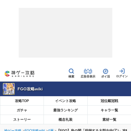
広告非表示
ポイ活
FGO攻略wiki
攻略TOP
イベント攻略
冠位戴冠戦
ガチャ
最強ランキング
キャラ一覧
ストーリー
概念礼装
素材一覧
神ゲー攻略
FGO攻略wiki
4層
【FGO】烏の間「徘徊する大型女中(乙)」攻