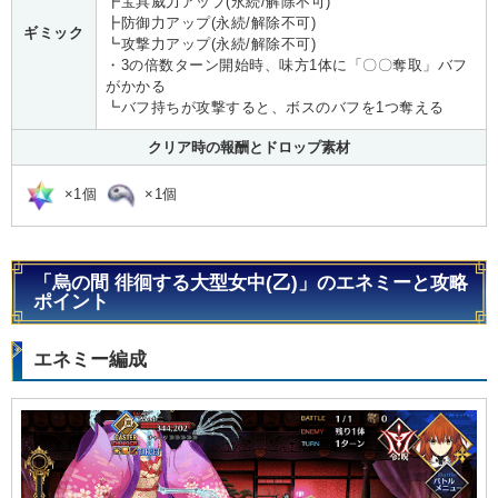
┣宝具威力アップ(永続/解除不可)
┣防御力アップ(永続/解除不可)
ギミック
┗攻撃力アップ(永続/解除不可)
・3の倍数ターン開始時、味方1体に「〇〇奪取」バフ
がかかる
┗バフ持ちが攻撃すると、ボスのバフを1つ奪える
クリア時の報酬とドロップ素材
×1個
×1個
「烏の間 徘徊する大型女中(乙)」のエネミーと攻略
ポイント
エネミー編成