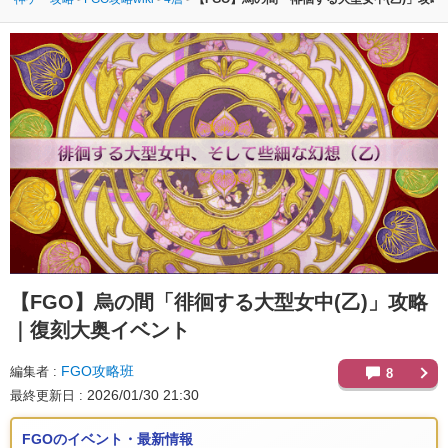
【FGO】
烏の間「徘徊する大型女中(乙)」攻略
｜復刻大奥イベント
FGO攻略班
編集者
8
2026/01/30 21:30
最終更新日
FGOのイベント・最新情報