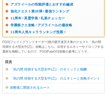
アズライールの性能評価とおすすめ編成
強化クエスト第20弾
最強ランキング
/
11周年
英霊学装
礼装チェッカー
/
/
学園祭クエ攻略
アズライールの廟攻略
/
11周年人気キャラランキング投票！
FGO(フェイトグランドオーダー)徳川廻天迷宮大奥のクエスト「烏の間
徘徊する大型女中(乙)」攻略はこちら。出現するエネミーやドロップする
素材を掲載しているので、FGO(FateGO)攻略の参考にどうぞ。
目次
「烏の間 徘徊する大型女中(乙)」のギミックと報酬
「烏の間 徘徊する大型女中(乙)」のエネミーと攻略ポイント
攻略後に開放されるルート