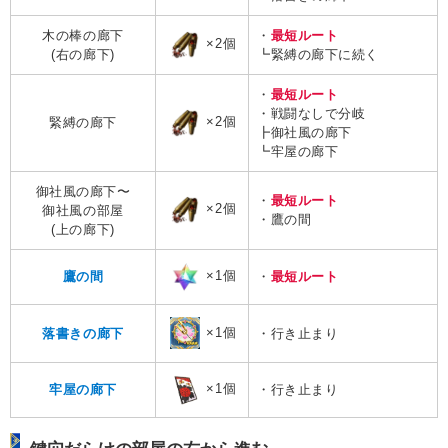
木の棒の廊下
・
最短ルート
×2個
(右の廊下)
┗緊縛の廊下に続く
・
最短ルート
・戦闘なしで分岐
×2個
緊縛の廊下
┣御社風の廊下
┗牢屋の廊下
御社風の廊下〜
・
最短ルート
×2個
御社風の部屋
・鷹の間
(上の廊下)
×1個
鷹の間
・
最短ルート
×1個
落書きの廊下
・行き止まり
×1個
牢屋の廊下
・行き止まり