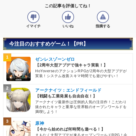
この記事を評価してね！
イマイチ
いいね
指摘する
今注目のおすすめゲーム！【PR】
1
ゼンレスゾーンゼロ
【2周年大型アプデで強キャラ実装！】
HoYoverseのアクションRPGが2周年の大型アプデが
実装！システム改善スキマ時間でも遊びやすい！
2
アークナイツ：エンドフィールド
【戦闘も工業発展も自由自在！】
アークナイツ最新作は圧倒的人気の注目作！こだわり
抜かれたキャラと重厚な世界観のオープンワールドを
満喫しよう！
3
原神
【今から始めれば何時間も遊べる！】
まもなく大型アプデが来るオープンワールドRPG！今