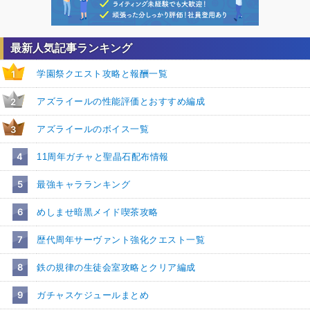
最新人気記事ランキング
学園祭クエスト攻略と報酬一覧
1
アズライールの性能評価とおすすめ編成
2
アズライールのボイス一覧
3
4
11周年ガチャと聖晶石配布情報
5
最強キャラランキング
6
めしませ暗黒メイド喫茶攻略
7
歴代周年サーヴァント強化クエスト一覧
8
鉄の規律の生徒会室攻略とクリア編成
9
ガチャスケジュールまとめ