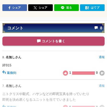
シェア
シェア
送る
はてブ
コメント
8
コメントを書く
名無しさん
通報
8.
絆915
1
0
返信
(0)
名無しさん
通報
7.
ニトクリスや殺式、ハサンなどの即死宝具を持っていたり
即死を決め易くなるユニットを当てていきました