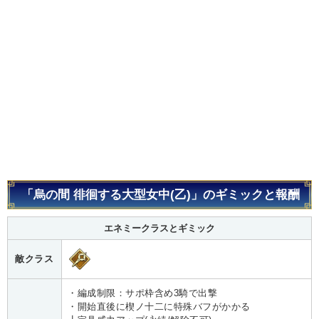
「烏の間 徘徊する大型女中(乙)」のギミックと報酬
エネミークラスとギミック
敵クラス
・編成制限：サポ枠含め3騎で出撃
・開始直後に楔ノ十二に特殊バフがかかる