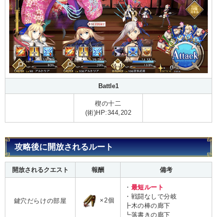
Battle1
楔の十二
(術)HP:344,202
攻略後に開放されるルート
開放されるクエスト
報酬
備考
・
最短ルート
・戦闘なしで分岐
×2個
鍵穴だらけの部屋
┣木の棒の廊下
┗落書きの廊下