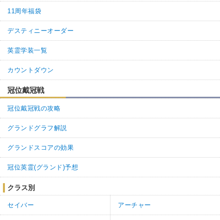
11周年福袋
デスティニーオーダー
英霊学装一覧
カウントダウン
冠位戴冠戦
冠位戴冠戦の攻略
グランドグラフ解説
グランドスコアの効果
冠位英霊(グランド)予想
クラス別
セイバー
アーチャー