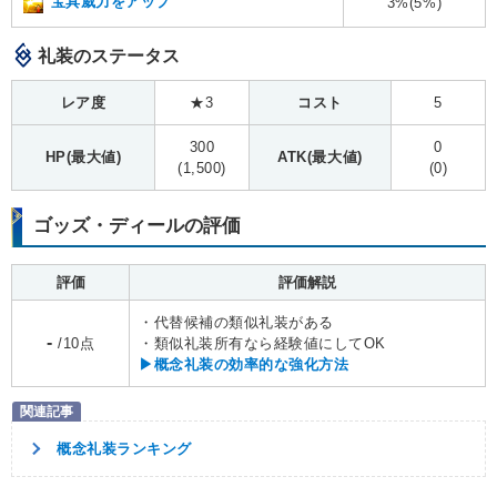
宝具威力をアップ
3%(5%)
礼装のステータス
レア度
★3
コスト
5
300
0
HP(最大値)
ATK(最大値)
(1,500)
(0)
ゴッズ・ディールの評価
評価
評価解説
・代替候補の類似礼装がある
-
/10点
・類似礼装所有なら経験値にしてOK
▶概念礼装の効率的な強化方法
概念礼装ランキング