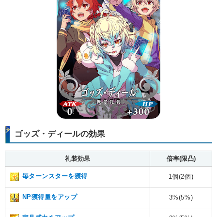
ゴッズ・ディールの効果
礼装効果
倍率(限凸)
毎ターンスターを獲得
1個(2個)
NP獲得量をアップ
3%(5%)