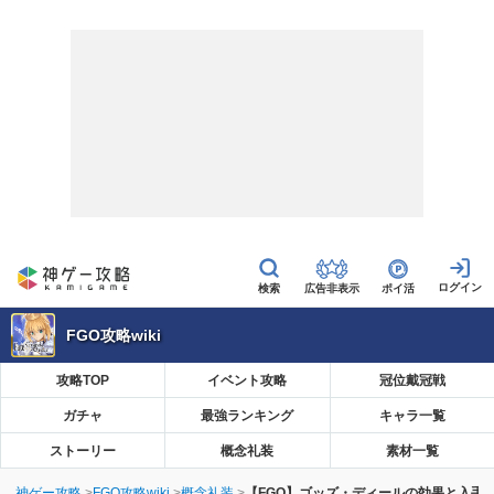
広告非表示
ポイ活
FGO攻略wiki
攻略TOP
イベント攻略
冠位戴冠戦
ガチャ
最強ランキング
キャラ一覧
ストーリー
概念礼装
素材一覧
神ゲー攻略
FGO攻略wiki
概念礼装
【FGO】ゴッズ・ディールの効果と入手