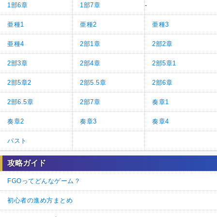
1部6章
1部7章
-
亜種1
亜種2
亜種3
亜種4
2部1章
2部2章
2部3章
2部4章
2部5章1
2部5章2
2部5.5章
2部6章
2部6.5章
2部7章
奏章1
奏章2
奏章3
奏章4
パスト
攻略ガイド
FGOってどんなゲーム？
初心者の進め方まとめ