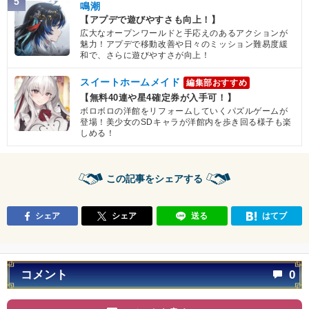
5
鳴潮
【アプデで遊びやすさも向上！】
広大なオープンワールドと手応えのあるアクションが
魅力！アプデで移動改善や日々のミッション難易度緩
和で、さらに遊びやすさが向上！
スイートホームメイド
編集部おすすめ
【無料40連や星4確定券が入手可！】
ボロボロの洋館をリフォームしていくパズルゲームが
登場！美少女のSDキャラが洋館内を歩き回る様子も楽
しめる！
この記事をシェアする
シェア
シェア
送る
はてブ
コメント
0