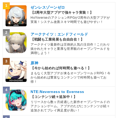
1
ゼンレスゾーンゼロ
【2周年大型アプデで強キャラ実装！】
HoYoverseのアクションRPGが2周年の大型アプデが
実装！システム改善スキマ時間でも遊びやすい！
2
アークナイツ：エンドフィールド
【戦闘も工業発展も自由自在！】
アークナイツ最新作は圧倒的人気の注目作！こだわり
抜かれたキャラと重厚な世界観のオープンワールドを
満喫しよう！
3
原神
【今から始めれば何時間も遊べる！】
まもなく大型アプデが来るオープンワールドRPG！今
から始めれば豊富なコンテンツで何時間も遊べてお
得！
4
NTE:Neverness to Everness
【コンテンツ続々追加中！】
リリースから数ヶ月経過した新作オープンワールドの
アクションゲーム。アプデのたびにコンテンツが続々
追加されてプレイ満足度が高い！