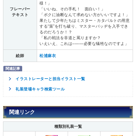
様！」
フレーバー
「いいね、その手札！ 面白い！」
テキスト
「ボクに油断なんて求めない方がいいですよ！」
果たして少年たちはミスター・カタパルトの用意
する“策”を打ち破り、マスターバッヂを入手でき
るのだろうか！？
「私の戦法を非道と罵りますか？
いえいえ、これは–––––必要な犠牲なのですよ」
絵師
松浦麻衣
イラストレーターと担当イラスト一覧
礼装登場キャラ検索ツール
関連リンク
種類別礼装一覧