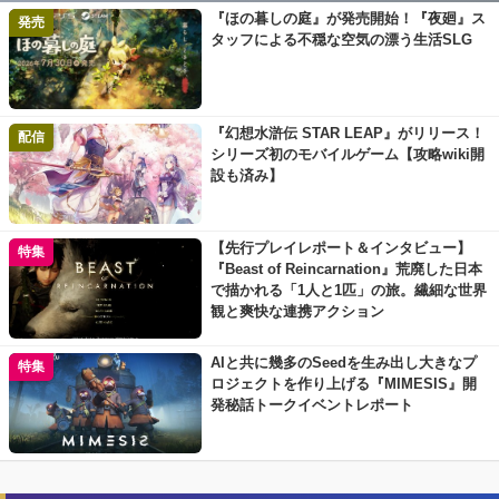
『ほの暮しの庭』が発売開始！『夜廻』ス
発売
タッフによる不穏な空気の漂う生活SLG
『幻想水滸伝 STAR LEAP』がリリース！
配信
シリーズ初のモバイルゲーム【攻略wiki開
設も済み】
【先行プレイレポート＆インタビュー】
特集
『Beast of Reincarnation』荒廃した日本
で描かれる「1人と1匹」の旅。繊細な世界
観と爽快な連携アクション
AIと共に幾多のSeedを生み出し大きなプ
特集
ロジェクトを作り上げる『MIMESIS』開
発秘話トークイベントレポート