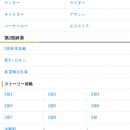
ランサー
ライダー
キャスター
アサシン
バーサーカー
エクストラ
第2部終章
2部終章攻略
星5ソロモン
英霊極点礼装
ストーリー攻略
2節1
2節2
2節3
2節4
2節5
2節6
2節7
2節8
5節
決断戦
-
-