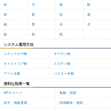
剣
弓
槍
騎
術
殺
狂
盾
裁
讐
分
月
臨
欺
獣
システム運用方法
コヤンスカヤ軸
オベロン軸
キャストリア軸
スカディ軸
アーツ全般
バスター全般
便利な効果一覧
NPチャージ
無敵・回避
必中・無敵貫通
弱体解除・無効