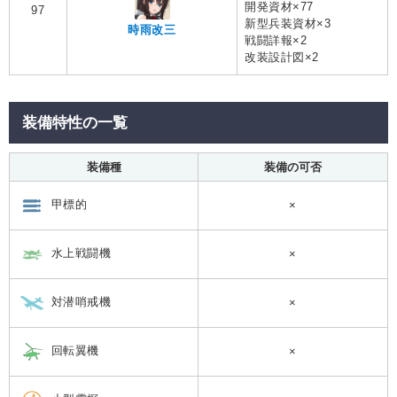
開発資材×77
97
新型兵装資材×3
時雨改三
戦闘詳報×2
改装設計図×2
装備特性の一覧
装備種
装備の可否
甲標的
×
水上戦闘機
×
対潜哨戒機
×
回転翼機
×