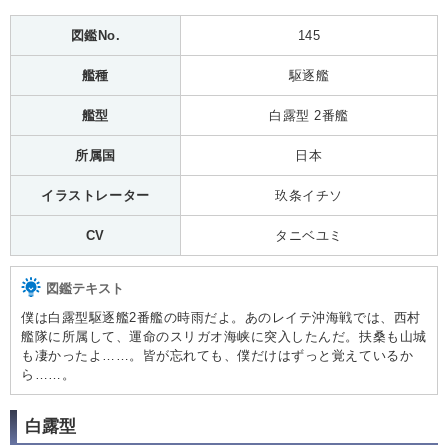
図鑑No.
145
艦種
駆逐艦
艦型
白露型 2番艦
所属国
日本
イラストレーター
玖条イチソ
CV
タニベユミ
図鑑テキスト
僕は白露型駆逐艦2番艦の時雨だよ。あのレイテ沖海戦では、西村
艦隊に所属して、運命のスリガオ海峡に突入したんだ。扶桑も山城
も凄かったよ……。皆が忘れても、僕だけはずっと覚えているか
ら……。
白露型