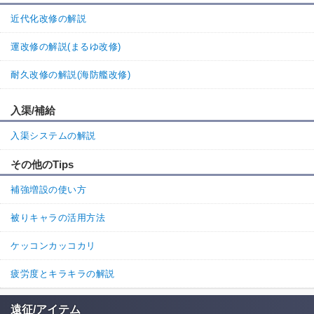
それらの艦娘は序盤には入手が難しいことを考えると
近代化改修の解説
最も早く対潜先制が可能になる駆逐艦といっても過言ではない。
運改修の解説(まるゆ改修)
11
2
返信
(0)
耐久改修の解説(海防艦改修)
ナ級後期型ⅡFlagship
通報
3.
入渠/補給
駆逐艦があんまり育ってないうちの艦隊では砲撃戦全般なら夕立、
対空対潜要員なら時雨って感じでかなり使わせてもらってます
入渠システムの解説
4
0
返信
(0)
その他のTips
名無しさん
通報
2.
補強増設の使い方
雪風がいないor育ってないならこの娘が魚雷CIのフィニッシャー役
被りキャラの活用方法
7
0
返信
(0)
ケッコンカッコカリ
疲労度とキラキラの解説
続きを読む（4件）
遠征/アイテム