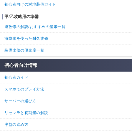
初心者向けの対地装備ガイド
（入手はし辛いですが、

甲/乙攻略用の準備
１２.７ｃｍ連装砲C型改二

５inch単装砲MK.３０

運改修の解説/おすすめの艦娘一覧
…続きを読む
海防艦を使った耐久改修
1
0
返信
装備改修の優先度一覧
11.
名無しさん
通報
初心者向け情報
>>10

ありがとうございます。

初心者ガイド
まさかこんな愚痴にアドバイス頂けるなんて。

まだ始めて半年強のビギナーなので、ウチの時雨さんは現在
スマホでのプレイ方法
Lv67。

大先輩方には笑われてしまいそうですがこれでも優先的に育
サーバーの選び方
ててるので現状簡単唯一の改二駆逐艦です（他に改二艦は大
井／北上／五十鈴のみ）。

リセマラと初期艦の解説
少しでも回避の足しにと補強増設に強化タービンを積んでみ
たりもして、回避・運ともに他の艦より大分高くなっている
序盤の進め方
はずなのに毎回初撃被弾するのでつい愚痴ってしまいまし