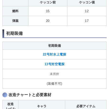
ケッコン前
ケッコン後
燃料
15
12
弾薬
20
17
初期装備
初期装備
22号対水上電探
13号対空電探
未所持
(装備不可)
改造チャートと必要素材
改造
キャラ
必要アイテム
レベル