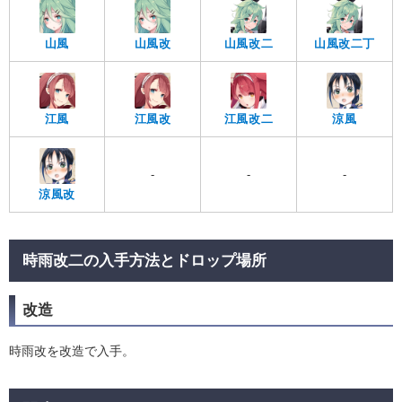
山風
山風改
山風改二
山風改二丁
江風
江風改
江風改二
涼風
-
-
-
涼風改
時雨改二の入手方法とドロップ場所
改造
時雨改を改造で入手。