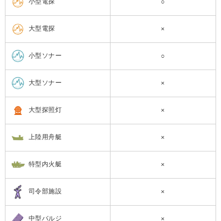
小型電探
○
大型電探
×
小型ソナー
○
大型ソナー
×
大型探照灯
×
上陸用舟艇
×
特型内火艇
×
司令部施設
×
中型バルジ
×