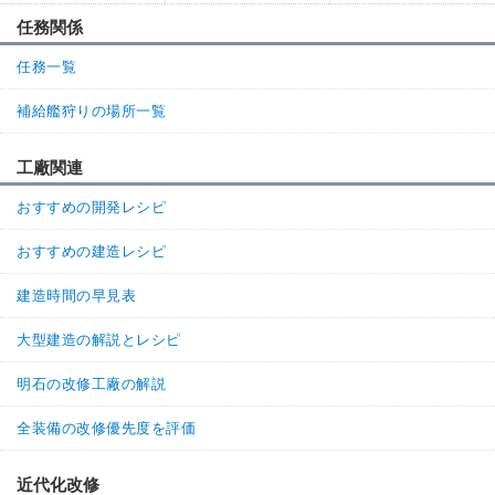
名無しさん
通報
6.
任務関係
改三の画像が降ってきたぞー！！(公式から)
任務一覧
3
0
返信
(0)
補給艦狩りの場所一覧
名無しさん
通報
5.
工廠関連
現在Lv62+三式ソナー×3で先制対潜出来ています。
おすすめの開発レシピ
2
0
返信
(0)
おすすめの建造レシピ
名無しさん
通報
4.
建造時間の早見表
>>1
大型建造の解説とレシピ
三式ソナーの補正がさらに強化されて、今なら64レベルで対潜先制
できる。
明石の改修工廠の解説
全装備の改修優先度を評価
時雨改二より低レベルで対潜先制できる
駆逐艦以下のサイズの艦娘は海防艦と、海外艦含めたレア駆逐艦娘
近代化改修
のみ。