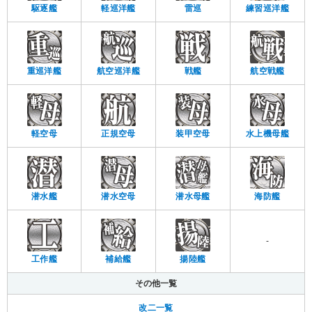
駆逐艦
軽巡洋艦
雷巡
練習巡洋艦
重巡洋艦
航空巡洋艦
戦艦
航空戦艦
軽空母
正規空母
装甲空母
水上機母艦
潜水艦
潜水空母
潜水母艦
海防艦
-
工作艦
補給艦
揚陸艦
その他一覧
改二一覧