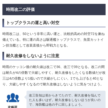
時雨改二の評価
トップクラスの運と高い対空
時雨改二は、50という非常に高い運と、比較的高めの対空72を兼ね
備えている。特に運の高さは駆逐艦トップクラスで、魚雷カットイ
ン担当艦として改装直後から即戦力となる。
耐久改修をしないように注意
時雨のケッコン後の耐久値は改二で36、改三で39となる。改二の間
は耐久が4の倍数で大破しやすく、耐久改修をしたくなる数値だが改
三は4の倍数より1低いので大破がしにくい。1でも上げると40とな
り、大破しやすくなるので耐久改修はしないように気をつけよう。
改三告知は前からきてたので、耐久改修を悩んで
た人も多いはず。耐久改修をしないほうが良いの
で、海防艦は他の子に回しましょう。
攻略班