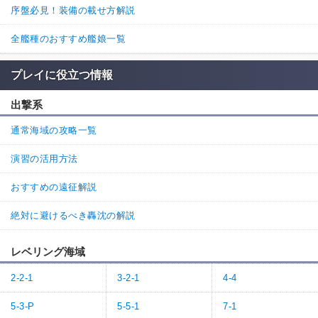
た。

序盤必見！装備の載せ方解説
めげずに育てていきます。
全艦種のおすすめ艦娘一覧
1
0
返信
プレイに役立つ情報
12.
たむと
通報
優しい世界だなぁ
出撃系
0
0
返信
通常海域の攻略一覧
演習の活用方法
名無しさん
通報
8.
改三きましたね
おすすめの遠征解説
0
0
返信
(0)
絶対に避けるべき轟沈の解説
名無しさん
通報
7.
レベリング海域
今は三ソ3積みでLv61から先制対潜可能
2-2-1
3-2-1
4-4
1
2
返信
(0)
5-3-P
5-5-1
7-1