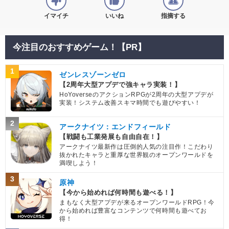
イマイチ
いいね
指摘する
今注目のおすすめゲーム！【PR】
1
ゼンレスゾーンゼロ
【2周年大型アプデで強キャラ実装！】
HoYoverseのアクションRPGが2周年の大型アプデが
実装！システム改善スキマ時間でも遊びやすい！
2
アークナイツ：エンドフィールド
【戦闘も工業発展も自由自在！】
アークナイツ最新作は圧倒的人気の注目作！こだわり
抜かれたキャラと重厚な世界観のオープンワールドを
満喫しよう！
3
原神
【今から始めれば何時間も遊べる！】
まもなく大型アプデが来るオープンワールドRPG！今
から始めれば豊富なコンテンツで何時間も遊べてお
得！