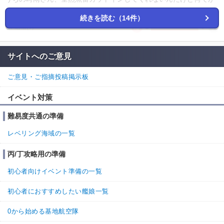
ね
続きを読む（14件）
1
0
返信
(0)
名無しさん
通報
9.
サイトへのご意見
ウチの時雨毎回毎回毎回毎回毎回出撃させる度に初撃で被弾、中盤
ご意見・ご指摘投稿掲示板
大破するんだけど何でだ。
イベント対策
1
0
返信
(3)
難易度共通の準備
10.
名無しさん
通報
レベリング海域の一覧
>>9

耐久が５２と４の倍数で、比較的大破し易い、攻撃を喰らい
丙/丁攻略用の準備
やすいといった特徴があります。

もし、装甲をあげられる装備があるなら、それを装備させて
初心者向けイベント準備の一覧
あげると良いですね。

初心者におすすめしたい艦娘一覧
もしないなら、対空砲や電探などの回避を上げる装備をつけ
させて少しでも攻撃を喰らわないようにするのがいいと思い
0から始める基地航空隊
ます。
