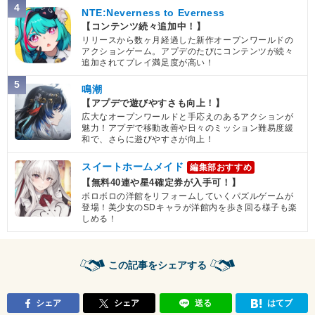
4
NTE:Neverness to Everness
【コンテンツ続々追加中！】
リリースから数ヶ月経過した新作オープンワールドの
アクションゲーム。アプデのたびにコンテンツが続々
追加されてプレイ満足度が高い！
5
鳴潮
【アプデで遊びやすさも向上！】
広大なオープンワールドと手応えのあるアクションが
魅力！アプデで移動改善や日々のミッション難易度緩
和で、さらに遊びやすさが向上！
スイートホームメイド
編集部おすすめ
【無料40連や星4確定券が入手可！】
ボロボロの洋館をリフォームしていくパズルゲームが
登場！美少女のSDキャラが洋館内を歩き回る様子も楽
しめる！
この記事をシェアする
シェア
シェア
送る
はてブ