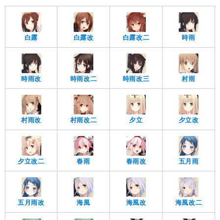
白露
白露改
白露改二
時雨
時雨改
時雨改二
時雨改三
村雨
村雨改
村雨改二
夕立
夕立改
夕立改二
春雨
春雨改
五月雨
五月雨改
海風
海風改
海風改二