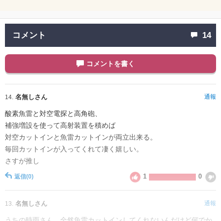
コメント
14
コメントを書く
名無しさん
通報
14.
酸素魚雷と対空電探と高角砲、
補強増設を使って高射装置を積めば
対空カットインと魚雷カットインが両立出来る。
毎回カットインが入ってくれて凄く嬉しい。
さすが推し
1
0
返信
(0)
名無しさん
通報
13.
うちの時雨さん、全然魚雷カットインしてくれないんだけど何でか