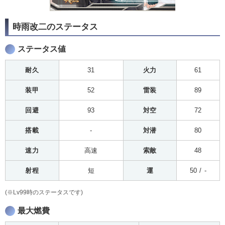
時雨改二のステータス
ステータス値
耐久
31
火力
61
装甲
52
雷装
89
回避
93
対空
72
搭載
-
対潜
80
速力
高速
索敵
48
射程
短
運
50 / -
(※Lv99時のステータスです)
最大燃費