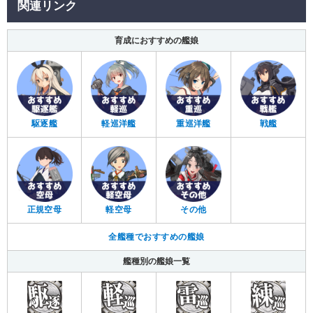
関連リンク
育成におすすめの艦娘
駆逐艦
軽巡洋艦
重巡洋艦
戦艦
正規空母
軽空母
その他
全艦種でおすすめの艦娘
艦種別の艦娘一覧