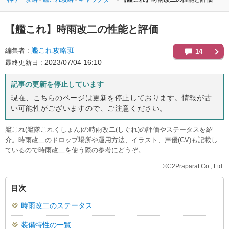
【艦これ】
時雨改二の性能と評価
艦これ攻略班
編集者
14
2023/07/04 16:10
最終更新日
記事の更新を停止しています
現在、こちらのページは更新を停止しております。情報が古
い可能性がございますので、ご注意ください。
艦これ(艦隊これくしょん)の時雨改二(しぐれ)の評価やステータスを紹
介。時雨改二のドロップ場所や運用方法、イラスト、声優(CV)も記載し
ているので時雨改二を使う際の参考にどうぞ。
©C2Praparat Co., Ltd.
目次
時雨改二のステータス
装備特性の一覧