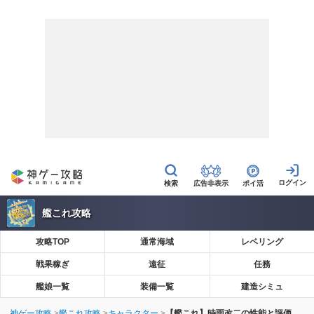
広告非表示
ポイ活
艦これ攻略
攻略TOP
通常海域
レベリング
戦果稼ぎ
遠征
任務
艦娘一覧
装備一覧
建造シミュ
神ゲー攻略
艦これ攻略
キャラクター
【艦これ】時雨改二の性能と評価