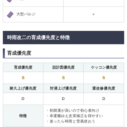
大型バルジ
×
時雨改二の育成優先度と特徴
育成優先度
育成優先度
設計図優先度
ケッコン優先度
S
S
S
耐久上げ優先度
対潜上げ優先度
運改修優先度
D
D
D
・初期運が高いので初心者向け
特徴
・幸運艦ゆえ史実補正を得やすい
・迷ったら時雨と雪風使おう