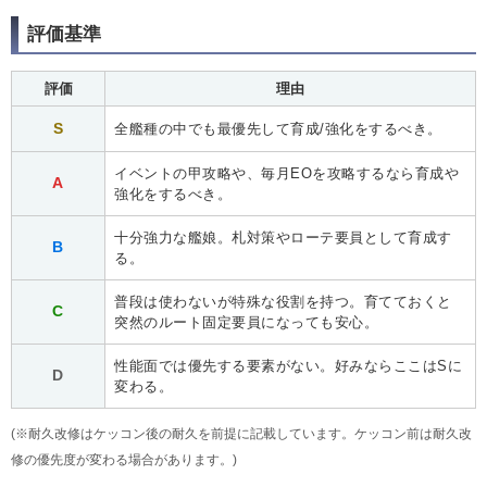
評価基準
評価
理由
S
全艦種の中でも最優先して育成/強化をするべき。
イベントの甲攻略や、毎月EOを攻略するなら育成や
A
強化をするべき。
十分強力な艦娘。札対策やローテ要員として育成す
B
る。
普段は使わないが特殊な役割を持つ。育てておくと
C
突然のルート固定要員になっても安心。
性能面では優先する要素がない。好みならここはSに
D
変わる。
(※耐久改修はケッコン後の耐久を前提に記載しています。ケッコン前は耐久改
修の優先度が変わる場合があります。)