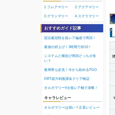
1.フレアマリー
2.アクアマリー
3.グランマリー
4.ステラマリー
おすすめガイド記事
冠位戴冠戦を低レア編成で周回！
最速の絆上げ！3時間で絆10！
システムと横並び周回どっちが良
消
い？
復帰勢も必見！今から始めるFGO
ORT総力戦無課金クリア検証
オルガマリー4を低レア軸で攻略！
キャラレビュー
オルガマリーは強い？正直レビュー