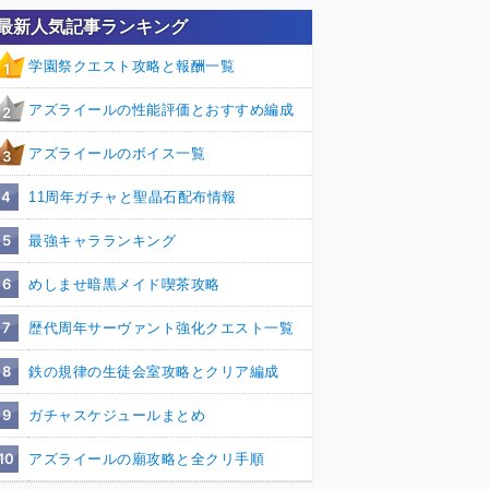
最新人気記事ランキング
学園祭クエスト攻略と報酬一覧
1
アズライールの性能評価とおすすめ編成
2
アズライールのボイス一覧
3
4
11周年ガチャと聖晶石配布情報
5
最強キャラランキング
6
めしませ暗黒メイド喫茶攻略
7
歴代周年サーヴァント強化クエスト一覧
8
鉄の規律の生徒会室攻略とクリア編成
9
ガチャスケジュールまとめ
10
アズライールの廟攻略と全クリ手順