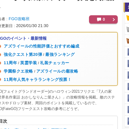
率
FGO攻略班
集者
0
2026/01/30 21:30
終更新日
FGOのイベント・最新情報
アズライールの性能評価とおすすめ編成
強化クエスト第20弾
最強ランキング
/
11周年
英霊学装
礼装チェッカー
/
/
学園祭クエ攻略
アズライールの廟攻略
/
11周年人気キャラランキング投票！
GO(フェイトグランドオーダー)のハロウィン2021フリクエ「7人の家
世界名作童話 おかしなりんご屋さん）」の攻略情報を掲載。敵のステ
タスやドロップ素材、周回のポイントを掲載しているので、
GO(FateGO)フリークエスト攻略の参考にどうぞ。
目次