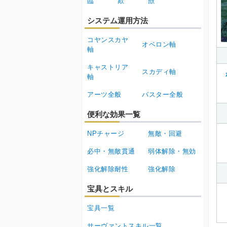
臨
欺
獣
システム運用方法
コヤンスカヤ
オベロン軸
軸
キャストリア
スカディ軸
軸
アーツ全般
バスター全般
便利な効果一覧
NPチャージ
無敵・回避
必中・無敵貫通
弱体解除・無効
強化解除耐性
強化解除
宝具とスキル
宝具一覧
サーヴァントスキル一覧