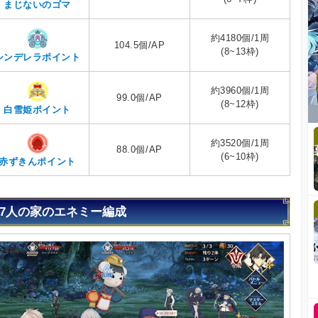
まじないのゴマ
約4180個/1周
104.5個/AP
(8~13枠)
シンデレラポイント
約3960個/1周
99.0個/AP
(8~12枠)
白雪姫ポイント
約3520個/1周
88.0個/AP
(6~10枠)
赤ずきんポイント
7人の家のエネミー編成