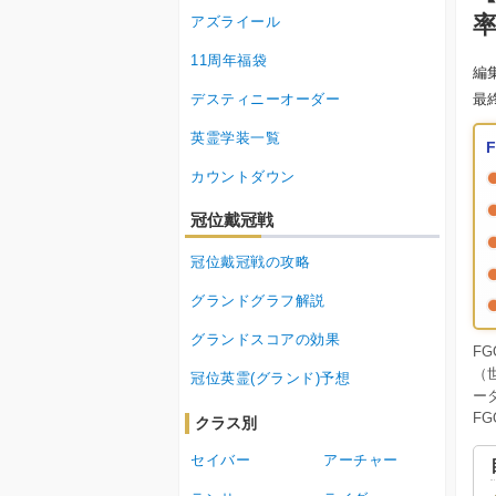
アズライール
11周年福袋
編
デスティニーオーダー
最
英霊学装一覧
カウントダウン
冠位戴冠戦
冠位戴冠戦の攻略
グランドグラフ解説
グランドスコアの効果
F
（
冠位英霊(グランド)予想
ー
F
クラス別
セイバー
アーチャー