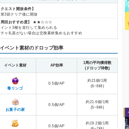
【クエスト開放条件】
・第3節クリア後に開放
【周回おすすめ度】
★★☆☆☆
ポイント3種を並行して集められる
ガチャ礼装がない場合は交換素材集めもおすすめ
イベント素材のドロップ効率
1周の平均獲得数
イベント素材
AP効率
(ドロップ枠数)
約21個/1周
0.5個/AP
(6~8枠)
毒リンゴ
約21.6個/1周
0.5個/AP
(5~9枠)
お菓子の家
約19.2個/1周
0.5個/AP
(6~7枠)