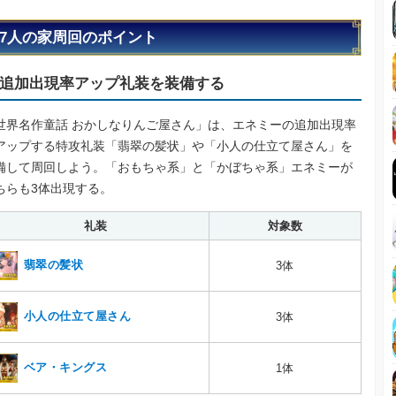
7人の家周回のポイント
追加出現率アップ礼装を装備する
世界名作童話 おかしなりんご屋さん」は、エネミーの追加出現率
アップする特攻礼装「翡翠の髪状」や「小人の仕立て屋さん」を
備して周回しよう。「おもちゃ系」と「かぼちゃ系」エネミーが
ちらも3体出現する。
礼装
対象数
翡翠の髪状
3体
小人の仕立て屋さん
3体
ベア・キングス
1体