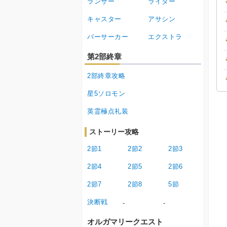
ランサー
ライダー
キャスター
アサシン
バーサーカー
エクストラ
第2部終章
2部終章攻略
星5ソロモン
英霊極点礼装
ストーリー攻略
2節1
2節2
2節3
2節4
2節5
2節6
2節7
2節8
5節
決断戦
-
-
オルガマリークエスト