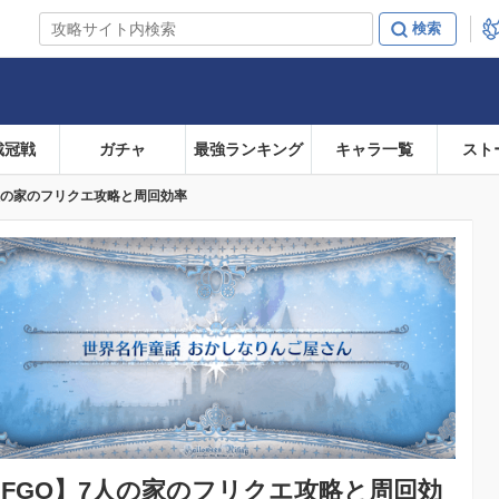
戴冠戦
ガチャ
最強ランキング
キャラ一覧
スト
人の家のフリクエ攻略と周回効率
FGO】
7人の家のフリクエ攻略と周回効