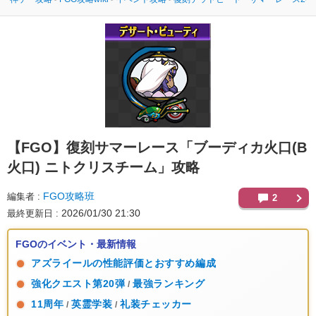
【FGO】
復刻サマーレース「ブーディカ火口(B
火口) ニトクリスチーム」攻略
FGO攻略班
編集者
2
2026/01/30 21:30
最終更新日
FGOのイベント・最新情報
アズライールの性能評価とおすすめ編成
強化クエスト第20弾
最強ランキング
/
11周年
英霊学装
礼装チェッカー
/
/