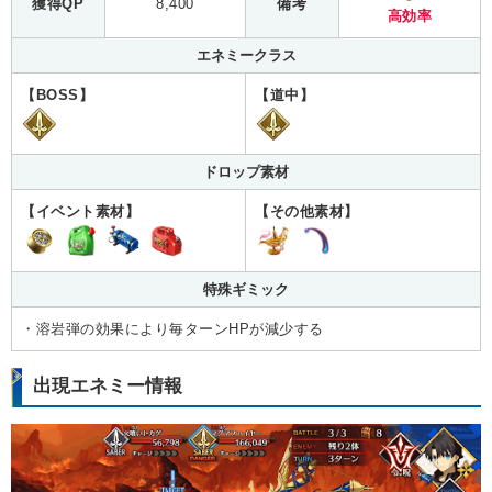
獲得QP
8,400
備考
高効率
エネミークラス
【BOSS】
【道中】
ドロップ素材
【イベント素材】
【その他素材】
特殊ギミック
・溶岩弾の効果により毎ターンHPが減少する
出現エネミー情報