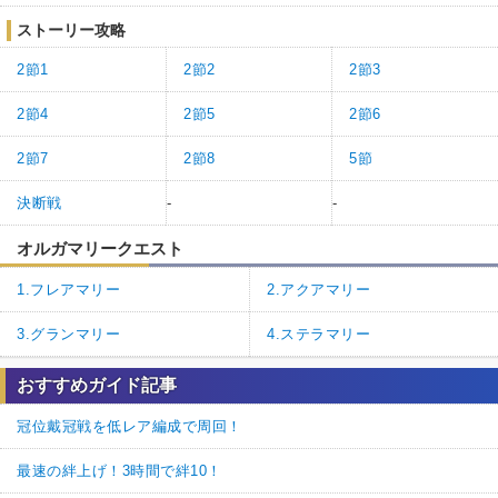
ストーリー攻略
2節1
2節2
2節3
2節4
2節5
2節6
2節7
2節8
5節
決断戦
-
-
オルガマリークエスト
1.フレアマリー
2.アクアマリー
3.グランマリー
4.ステラマリー
おすすめガイド記事
冠位戴冠戦を低レア編成で周回！
最速の絆上げ！3時間で絆10！