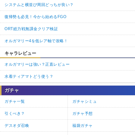
システムと横並び周回どっちが良い？
復帰勢も必見！今から始めるFGO
ORT総力戦無課金クリア検証
オルガマリー4を低レア軸で攻略！
キャラレビュー
オルガマリーは強い？正直レビュー
水着ティアマトどう使う？
ガチャ
ガチャ一覧
ガチャシミュ
引くべき？
ガチャ予想
デスオダ召喚
福袋ガチャ