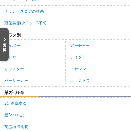
グランドスコアの効果
冠位英霊(グランド)予想
クラス別
目次を開く
セイバー
アーチャー
ランサー
ライダー
キャスター
アサシン
バーサーカー
エクストラ
第2部終章
2部終章攻略
星5ソロモン
英霊極点礼装