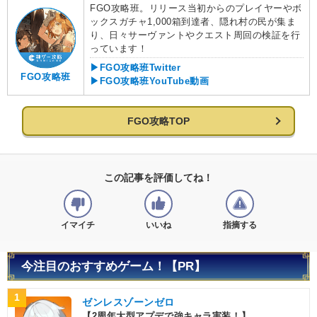
FGO攻略班。リリース当初からのプレイヤーやボ
ックスガチャ1,000箱到達者、隠れ村の民が集ま
り、日々サーヴァントやクエスト周回の検証を行
っています！
▶FGO攻略班Twitter
FGO攻略班
▶FGO攻略班YouTube動画
FGO攻略TOP
この記事を評価してね！
イマイチ
いいね
指摘する
今注目のおすすめゲーム！【PR】
1
ゼンレスゾーンゼロ
【2周年大型アプデで強キャラ実装！】