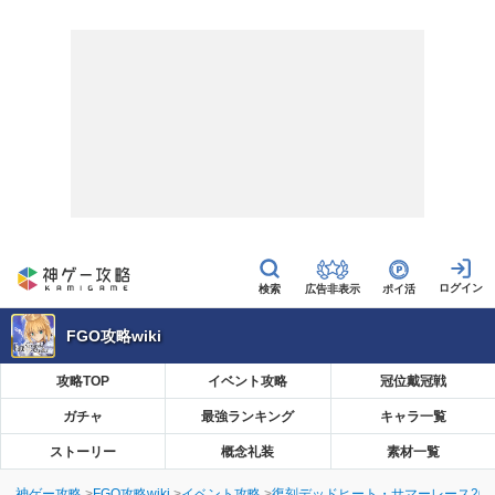
広告非表示
ポイ活
FGO攻略wiki
攻略TOP
イベント攻略
冠位戴冠戦
ガチャ
最強ランキング
キャラ一覧
ストーリー
概念礼装
素材一覧
神ゲー攻略
FGO攻略wiki
イベント攻略
復刻デッドヒート・サマーレース201