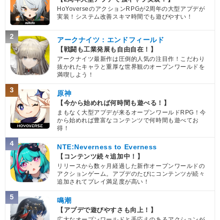
HoYoverseのアクションRPGが2周年の大型アプデが
実装！システム改善スキマ時間でも遊びやすい！
2
アークナイツ：エンドフィールド
【戦闘も工業発展も自由自在！】
アークナイツ最新作は圧倒的人気の注目作！こだわり
抜かれたキャラと重厚な世界観のオープンワールドを
満喫しよう！
3
原神
【今から始めれば何時間も遊べる！】
まもなく大型アプデが来るオープンワールドRPG！今
から始めれば豊富なコンテンツで何時間も遊べてお
得！
4
NTE:Neverness to Everness
【コンテンツ続々追加中！】
リリースから数ヶ月経過した新作オープンワールドの
アクションゲーム。アプデのたびにコンテンツが続々
追加されてプレイ満足度が高い！
5
鳴潮
【アプデで遊びやすさも向上！】
広大なオープンワールドと手応えのあるアクションが