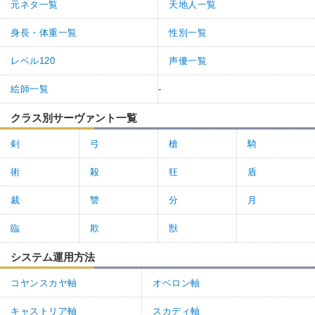
元ネタ一覧
天地人一覧
身長・体重一覧
性別一覧
レベル120
声優一覧
絵師一覧
-
クラス別サーヴァント一覧
剣
弓
槍
騎
術
殺
狂
盾
裁
讐
分
月
臨
欺
獣
システム運用方法
コヤンスカヤ軸
オベロン軸
キャストリア軸
スカディ軸