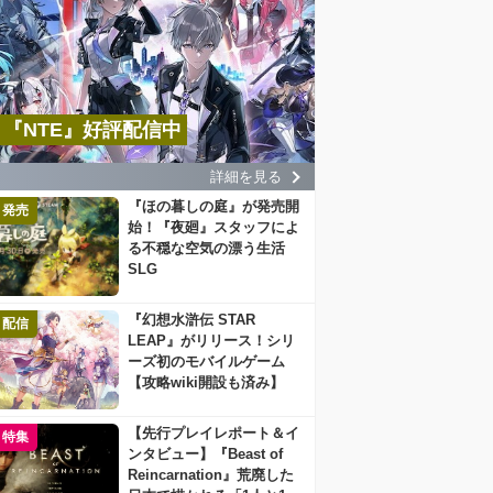
『NTE』好評配信中
詳細を見る
『ほの暮しの庭』が発売開
発売
始！『夜廻』スタッフによ
る不穏な空気の漂う生活
SLG
『幻想水滸伝 STAR
配信
LEAP』がリリース！シリ
ーズ初のモバイルゲーム
【攻略wiki開設も済み】
【先行プレイレポート＆イ
特集
ンタビュー】『Beast of
Reincarnation』荒廃した