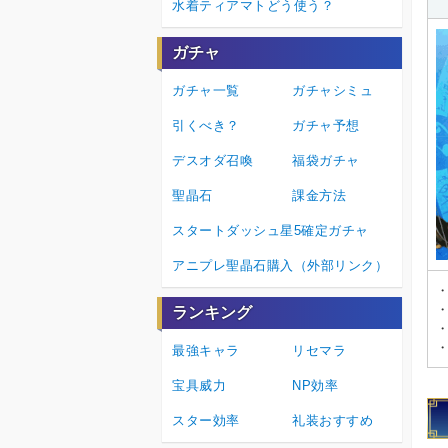
水着ティアマトどう使う？
ガチャ
ガチャ一覧
ガチャシミュ
引くべき？
ガチャ予想
デスオダ召喚
福袋ガチャ
聖晶石
課金方法
スタートダッシュ星5確定ガチャ
アニプレ聖晶石購入（外部リンク）
・
ランキング
・
・
最強キャラ
リセマラ
宝具威力
NP効率
スター効率
礼装おすすめ