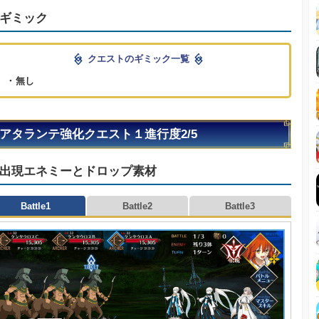
ギミック
クエストのギミック一覧
・無し
アタランテ強化クエスト１進行度2/5
出現エネミーとドロップ素材
Battle1
Battle2
Battle3