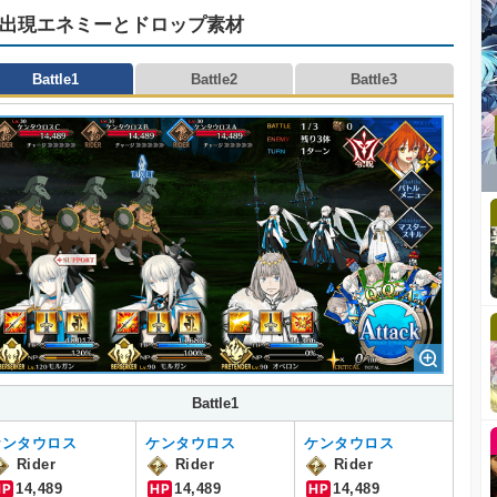
出現エネミーとドロップ素材
Battle1
Battle2
Battle3
Battle1
ケンタウロス
ケンタウロス
ケンタウロス
Rider
Rider
Rider
HP
14,489
HP
14,489
HP
14,489