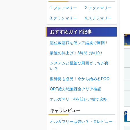
1.フレアマリー
2.アクアマリー
3.グランマリー
4.ステラマリー
おすすめガイド記事
冠位戴冠戦を低レア編成で周回！
最速の絆上げ！3時間で絆10！
システムと横並び周回どっちが良
い？
復帰勢も必見！今から始めるFGO
ORT総力戦無課金クリア検証
オルガマリー4を低レア軸で攻略！
キャラレビュー
オルガマリーは強い？正直レビュー