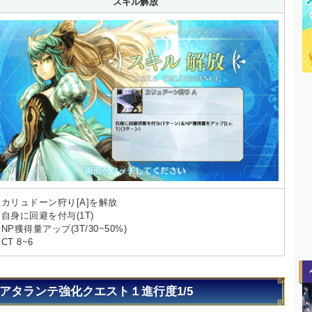
スキル解放
・カリュドーン狩り[A]を解放
自身に回避を付与(1T)
NP獲得量アップ(3T/30~50%)
CT 8~6
アタランテ強化クエスト１進行度1/5