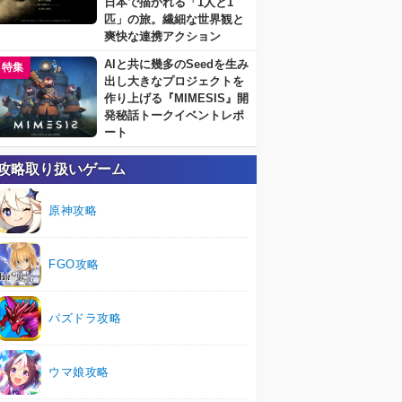
日本で描かれる「1人と1
匹」の旅。繊細な世界観と
爽快な連携アクション
AIと共に幾多のSeedを生み
特集
出し大きなプロジェクトを
作り上げる『MIMESIS』開
発秘話トークイベントレポ
ート
攻略取り扱いゲーム
原神攻略
FGO攻略
パズドラ攻略
ウマ娘攻略