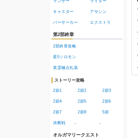
ランサー
ライダー
キャスター
アサシン
バーサーカー
エクストラ
第2部終章
2部終章攻略
星5ソロモン
英霊極点礼装
ストーリー攻略
2節1
2節2
2節3
2節4
2節5
2節6
2節7
2節8
5節
決断戦
-
-
オルガマリークエスト