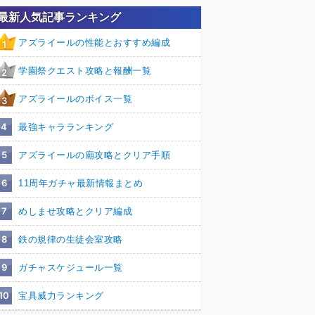
最新人気記事ランキング
アズライールの性能とおすすめ編成
1
学園祭クエスト攻略と報酬一覧
2
アズライールのボイス一覧
3
4
最強キャラランキング
5
アズライールの廟攻略とクリア手順
6
11周年ガチャ最新情報まとめ
7
めしませ攻略とクリア編成
8
鉄の規律の生徒会室攻略
9
ガチャスケジュール一覧
10
宝具威力ランキング