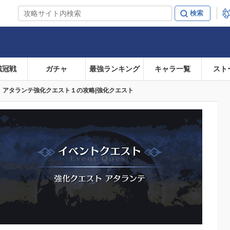
戴冠戦
ガチャ
最強ランキング
キャラ一覧
スト
O】アタランテ強化クエスト１の攻略|強化クエスト