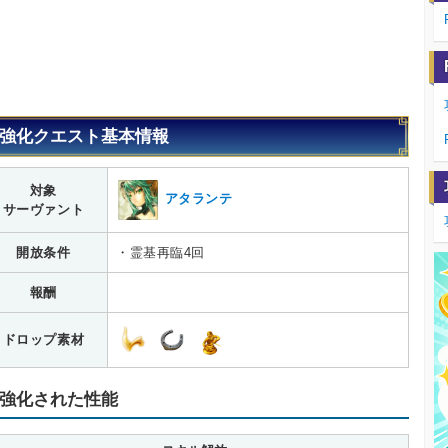
強化クエスト基本情報
対象
アタランテ
サーヴァント
開放条件
・霊基再臨4回
報酬
ドロップ素材
強化された性能