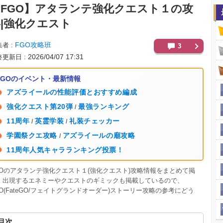
FGO】
アタランテ強化クエスト１の攻
|強化クエスト
FGO攻略班
集者
3
2026/04/07 17:31
終更新日
FGOのイベント・最新情報
アズライールの性能評価とおすすめ編成
強化クエスト第20弾
最強ランキング
/
11周年
英霊学装
礼装チェッカー
/
/
学園祭クエ攻略
アズライールの廟攻略
/
11周年人気キャラランキング投票！
GOのアタランテ強化クエスト１(強化クエスト)攻略情報をまとめて掲
。出現するエネミーやクエストのギミックも掲載しているので、
GO(FateGO/フェイトグランドオーダー)ストーリー攻略の参考にどう
。
目次