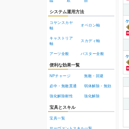
臨
欺
獣
システム運用方法
コヤンスカヤ
オベロン軸
軸
キャストリア
スカディ軸
軸
アーツ全般
バスター全般
便利な効果一覧
NPチャージ
無敵・回避
必中・無敵貫通
弱体解除・無効
強化解除耐性
強化解除
宝具とスキル
宝具一覧
サーヴァントスキル一覧