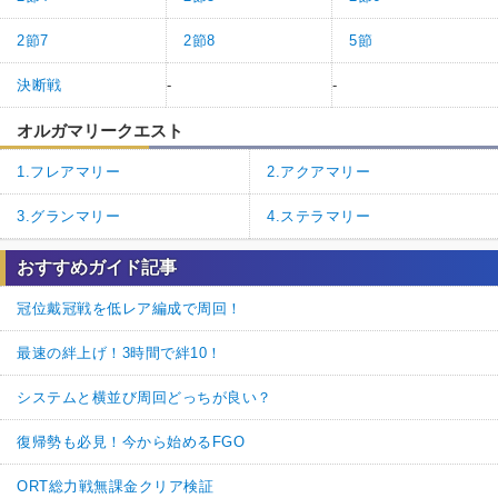
2節7
2節8
5節
決断戦
-
-
オルガマリークエスト
1.フレアマリー
2.アクアマリー
3.グランマリー
4.ステラマリー
おすすめガイド記事
冠位戴冠戦を低レア編成で周回！
最速の絆上げ！3時間で絆10！
システムと横並び周回どっちが良い？
復帰勢も必見！今から始めるFGO
ORT総力戦無課金クリア検証