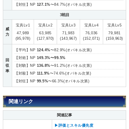
【対狂】NP
127.1%
〜84.7%(オバキル次第)
3戦目
宝具Lv1
宝具Lv2
宝具Lv3
宝具Lv4
宝具Lv5
威
47,989
63,985
71,983
76,036
79,981
力
(95,978)
(127,970)
(143,967)
(152,071)
(159,963)
【平均】NP
124.4%
〜82.9%(オバキル次第)
【対術】NP
149.3%〜99.5%
回
収
【対騎】NP
136.8%
〜91.2%(オバキル次第)
率
【対殺】NP
111.9%
〜74.6%(オバキル次第)
【対狂】NP
99.5%
〜66.3%(オバキル次第)
関連リンク
関連記事
▶︎評価とスキル優先度