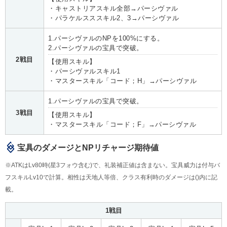
・キャストリアスキル全部→パーシヴァル
・パラケルスススキル2、3→パーシヴァル
1.パーシヴァルのNPを100%にする。
2.パーシヴァルの宝具で突破。
2戦目
【使用スキル】
・パーシヴァルスキル1
・マスタースキル「コード；H」→パーシヴァル
1.パーシヴァルの宝具で突破。
3戦目
【使用スキル】
・マスタースキル「コード；F」→パーシヴァル
宝具のダメージとNPリチャージ期待値
※ATKはLv80時(星3フォウ含む)で、礼装補正値は含まない。宝具威力は付与バ
フスキルLv10で計算。相性は天地人等倍、クラス有利時のダメージは()内に記
載。
1戦目