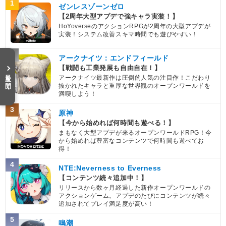
1
ゼンレスゾーンゼロ
【2周年大型アプデで強キャラ実装！】
HoYoverseのアクションRPGが2周年の大型アプデが
実装！システム改善スキマ時間でも遊びやすい！
2
アークナイツ：エンドフィールド
【戦闘も工業発展も自由自在！】
目次を開く
アークナイツ最新作は圧倒的人気の注目作！こだわり
抜かれたキャラと重厚な世界観のオープンワールドを
満喫しよう！
3
原神
【今から始めれば何時間も遊べる！】
まもなく大型アプデが来るオープンワールドRPG！今
から始めれば豊富なコンテンツで何時間も遊べてお
得！
4
NTE:Neverness to Everness
【コンテンツ続々追加中！】
リリースから数ヶ月経過した新作オープンワールドの
アクションゲーム。アプデのたびにコンテンツが続々
追加されてプレイ満足度が高い！
5
鳴潮