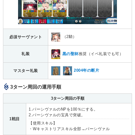
（2騎）
必須サーヴァント
黒の聖杯
推奨（イベ礼装でも可）
礼装
2004年の断片
マスター礼装
3ターン周回の運用手順
3ターン周回の手順
1.パーシヴァルのNPを100％にする。
2.パーシヴァルの宝具で突破。
1戦目
【使用スキル】
・Wキャストリアスキル全部→パーシヴァル