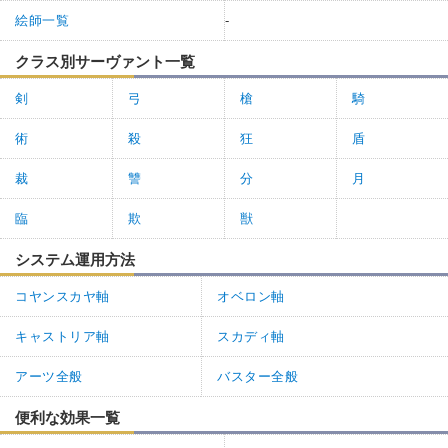
絵師一覧
-
クラス別サーヴァント一覧
剣
弓
槍
騎
術
殺
狂
盾
裁
讐
分
月
臨
欺
獣
システム運用方法
コヤンスカヤ軸
オベロン軸
キャストリア軸
スカディ軸
アーツ全般
バスター全般
便利な効果一覧