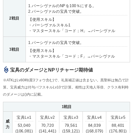
1.パーシヴァルのNPを100％にする。
2.パーシヴァルの宝具で突破。
2戦目
【使用スキル】
・パーシヴァルスキル1
・マスタースキル「コード；H」→パーシヴァル
1.パーシヴァルの宝具で突破。
3戦目
【使用スキル】
・マスタースキル「コード；F」→パーシヴァル
宝具のダメージとNPリチャージ期待値
※ATKはLv80時(星3フォウ含む)で、礼装補正値は含まない。黒聖杯は無凸で計
算。宝具威力は付与バフスキルLv10で計算。相性は天地人等倍、クラス有利時
のダメージは()内に記載。
1戦目
宝具Lv1
宝具Lv2
宝具Lv3
宝具Lv4
宝具Lv5
威
53,040
70,720
79,561
84,039
88,401
力
(106,081)
(141,441)
(159,121)
(168,079)
(176,801)