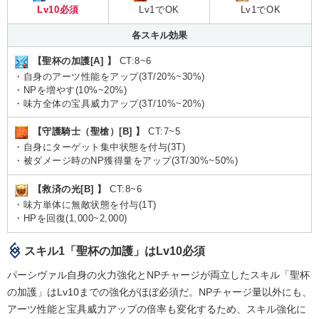
Lv10必須
Lv1でOK
Lv1でOK
各スキル効果
【聖杯の加護[A] 】
CT:8~6
・自身のアーツ性能をアップ(3T/20%~30%)
・NPを増やす(10%~20%)
・味方全体の宝具威力アップ(3T/10%~20%)
【守護騎士（聖槍）[B] 】
CT:7~5
・自身にターゲット集中状態を付与(3T)
・被ダメージ時のNP獲得量をアップ(3T/30%~50%)
【救済の光[B] 】
CT:8~6
・味方単体に無敵状態を付与(1T)
・HPを回復(1,000~2,000)
スキル1「聖杯の加護」はLv10必須
パーシヴァル自身の火力強化とNPチャージが両立したスキル「聖杯
の加護」はLv10までの強化がほぼ必須だ。NPチャージ量以外にも、
アーツ性能と宝具威力アップの倍率も変化するため、スキル強化に