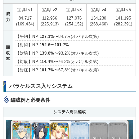
宝具Lv1
宝具Lv2
宝具Lv3
宝具Lv4
宝具Lv5
威
84,717
112,956
127,076
134,230
141,195
力
(169,434)
(225,913)
(254,152)
(268,460)
(282,391)
【平均】NP
127.1%
〜84.7%(オバキル次第)
【対術】NP
152.6〜101.7%
回
収
【対騎】NP
139.8%
〜93.2%(オバキル次第)
率
【対殺】NP
114.4%
〜76.3%(オバキル次第)
【対狂】NP
101.7%
〜67,8%(オバキル次第)
パラケルスス入りシステム
編成例と必要条件
システム周回編成