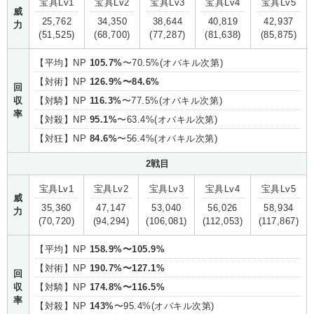
宝具Lv1
宝具Lv2
宝具Lv3
宝具Lv4
宝具Lv5
威
25,762
34,350
38,644
40,819
42,937
力
(51,525)
(68,700)
(77,287)
(81,638)
(85,875)
【平均】NP
105.7%
〜70.5%(オバキル次第)
【対術】NP
126.9%〜84.6%
回
収
【対騎】NP
116.3%
〜77.5%(オバキル次第)
率
【対殺】NP
95.1%
〜63.4%(オバキル次第)
【対狂】NP
84.6%
〜56.4%(オバキル次第)
2戦目
宝具Lv1
宝具Lv2
宝具Lv3
宝具Lv4
宝具Lv5
威
35,360
47,147
53,040
56,026
58,934
力
(70,720)
(94,294)
(106,081)
(112,053)
(117,867)
【平均】NP
158.9%〜105.9%
【対術】NP
190.7%〜127.1%
回
収
【対騎】NP
174.8%〜116.5%
率
【対殺】NP
143%
〜95.4%(オバキル次第)