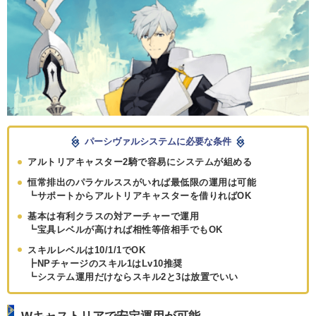
パーシヴァルシステムに必要な条件
アルトリアキャスター2騎で容易にシステムが組める
恒常排出のパラケルススがいれば最低限の運用は可能
┗サポートからアルトリアキャスターを借りればOK
基本は有利クラスの対アーチャーで運用
┗宝具レベルが高ければ相性等倍相手でもOK
スキルレベルは10/1/1でOK
┣NPチャージのスキル1はLv10推奨
┗システム運用だけならスキル2と3は放置でいい