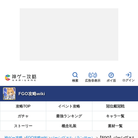
広告非表示
ポイ活
FGO攻略wiki
攻略TOP
イベント攻略
冠位戴冠戦
ガチャ
最強ランキング
キャラ一覧
ストーリー
概念礼装
素材一覧
神ゲー攻略
FGO攻略wiki
パーシヴァル（ランサー）
【FGO】パーシヴァル