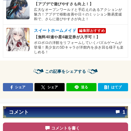
【アプデで遊びやすさも向上！】
広大なオープンワールドと手応えのあるアクションが
魅力！アプデで移動改善や日々のミッション難易度緩
和で、さらに遊びやすさが向上！
スイートホームメイド
編集部おすすめ
【無料40連や星4確定券が入手可！】
ボロボロの洋館をリフォームしていくパズルゲームが
登場！美少女のSDキャラが洋館内を歩き回る様子も楽
しめる！
この記事をシェアする
シェア
シェア
送る
はてブ
コメント
1
コメントを書く