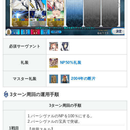
必須サーヴァント
NP50%礼装
礼装
2004年の断片
マスター礼装
3ターン周回の運用手順
3ターン周回の手順
1.パーシヴァルのNPを100％にする。
2.パーシヴァルの宝具で突破。
1戦目
【使用スキル】