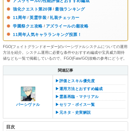
アズライールの性能評価とおすすめ編成
強化クエスト第20弾
最強ランキング
/
11周年
英霊学装
礼装チェッカー
/
/
学園祭クエ攻略
アズライールの廟攻略
/
11周年人気キャラランキング投票！
FGO(フェイトグランドオーダー)のパーシヴァルシステムについての運用
方法を紹介。システム運用に必要な条件やおすすめ編成や宝具威力期待
値なども一覧で掲載しているので、FGO(Fate/GO)攻略の参考にどうぞ。
関連記事
▶︎評価とスキル優先度
▶︎運用方法とおすすめ編成
▶︎霊基再臨・マテリアル
▶︎セリフ・ボイス一覧
パーシヴァル
▶︎元ネタ・史実解説
目次