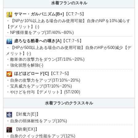
水着フランのスキル
サマー・ガルバニズム[B+]
【CT:7~5】
・【NPが10%以上ある場合のみ使用可能】自身のNPを10%減らす
【デメリット】(-)
・NP獲得量をアップ(3T/40%~80%)
虚ろなる酷暑への嘆き[A]
【CT:7~5】
・【HPが500以上ある場合のみ使用可能】自身のHPが500減少【デ
メリット】(-)
・敵単体の攻撃力をダウン(3T/10%~20%)
・強化状態を解除(-)
ほどほどロード[C]
【CT:7~5】
・自身の攻撃力をアップ(3T/10%~20%)
・宝具威力をアップ(3T/10%~20%)
・やけどを付与【デメリット】(5T/200)
水着フランのクラススキル
【対魔力[E]】
・自身の弱体耐性をアップ(10%)
【騎乗[EX]】
・自身のクイック性能をアップ(12%)