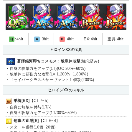
Q
:4hit
A
:3hit
B
:4hit
EX:4hit
宝具:4hit
ヒロインXXの宝具
蒼輝銀河即ちコスモス：敵単体攻撃
(強化済み)
・自身の攻撃力をアップ(1T)(OC 20%~60%)
・敵単体に超強力な攻撃(Lv 1,200%~1,800%)
・〔セイバークラスのサーヴァント〕特攻(200%)
ヒロインXXのスキル
乗着[EX]
【CT:7~5】
・自身に無敵を付与(1T/-)
・自身の攻撃力をアップ(1T/30%~50%)
刑事の直感[E]
【CT:6~4】
・スターを獲得(10個~20個)