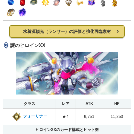
水着源頼光（ランサー）の評価と強化再臨素材
謎のヒロインXX
クラス
レア
ATK
HP
フォーリナー
★4
9,751
11,250
ヒロインXXのカード構成とヒット数