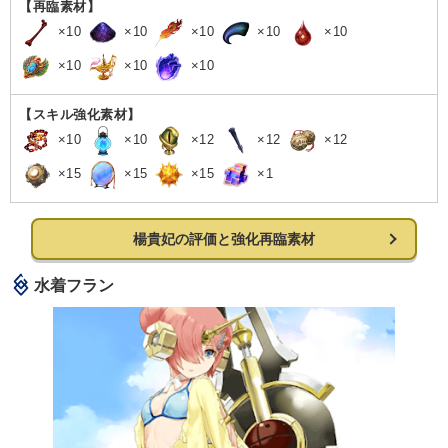
【再臨素材】
×10
×10
×10
×10
×10
×10
×10
×10
【スキル強化素材】
×10
×10
×12
×12
×12
×15
×15
×15
×1
楊貴妃の評価と強化再臨素材
水着フラン