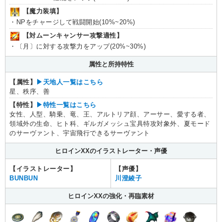
【魔力装填】
・NPをチャージして戦闘開始(10%~20%)
【対ムーンキャンサー攻撃適性】
・〔月〕に対する攻撃力をアップ(20%~30%)
属性と所持特性
【属性】
▶︎天地人一覧はこちら
星、秩序、善
【特性】
▶︎特性一覧はこちら
女性、人型、騎乗、竜、王、アルトリア顔、アーサー、愛する者、
領域外の生命、ヒト科、ギルガメッシュ宝具特攻対象外、夏モード
のサーヴァント、宇宙飛行できるサーヴァント
ヒロインXXのイラストレーター・声優
【イラストレーター】
【声優】
BUNBUN
川澄綾子
ヒロインXXの強化・再臨素材