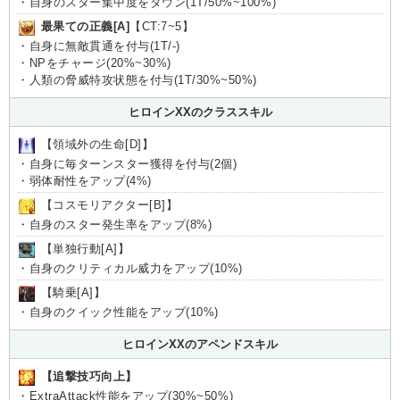
・自身のスター集中度をダウン(1T/50%~100%)
最果ての正義[A]
【CT:7~5】
・自身に無敵貫通を付与(1T/-)
・NPをチャージ(20%~30%)
・人類の脅威特攻状態を付与(1T/30%~50%)
ヒロインXXのクラススキル
【領域外の生命[D]】
・自身に毎ターンスター獲得を付与(2個)
・弱体耐性をアップ(4%)
【コスモリアクター[B]】
・自身のスター発生率をアップ(8%)
【単独行動[A]】
・自身のクリティカル威力をアップ(10%)
【騎乗[A]】
・自身のクイック性能をアップ(10%)
ヒロインXXのアペンドスキル
【追撃技巧向上】
・ExtraAttack性能をアップ(30%~50%)