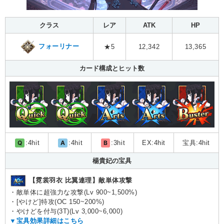
クラス
レア
ATK
HP
フォーリナー
★5
12,342
13,365
カード構成とヒット数
Q
:4hit
A
:4hit
B
:3hit
EX:4hit
宝具:4hit
楊貴妃の宝具
【霓裳羽衣 比翼連理】敵単体攻撃
・敵単体に超強力な攻撃(Lv 900~1,500%)
・[やけど]特攻(OC 150~200%)
・やけどを付与(3T)(Lv 3,000~6,000)
▼宝具効果詳細はこちら