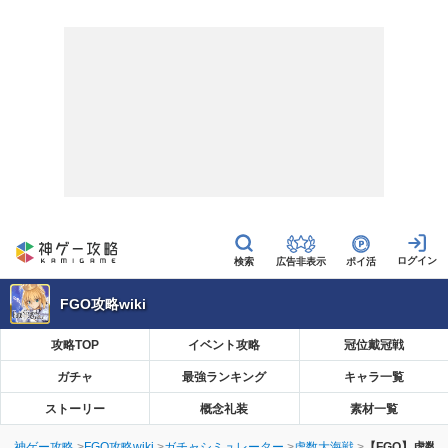
広告非表示
ポイ活
FGO攻略wiki
攻略TOP
イベント攻略
冠位戴冠戦
ガチャ
最強ランキング
キャラ一覧
ストーリー
概念礼装
素材一覧
神ゲー攻略
FGO攻略wiki
ガチャシミュレーター
虚数大海戦
【FGO】虚数