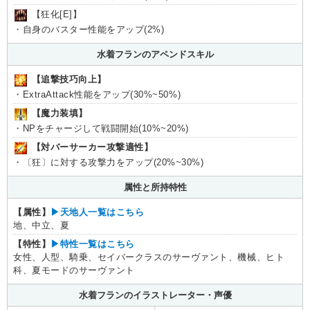
【狂化[E]】
・自身のバスター性能をアップ(2%)
水着フランのアペンドスキル
【追撃技巧向上】
・ExtraAttack性能をアップ(30%~50%)
【魔力装填】
・NPをチャージして戦闘開始(10%~20%)
【対バーサーカー攻撃適性】
・〔狂〕に対する攻撃力をアップ(20%~30%)
属性と所持特性
【属性】
▶︎天地人一覧はこちら
地、中立、夏
【特性】
▶︎特性一覧はこちら
女性、人型、騎乗、セイバークラスのサーヴァント、機械、ヒト
科、夏モードのサーヴァント
水着フランのイラストレーター・声優