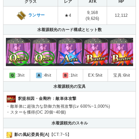
クラス
レア
ATK
HP
9,168
ランサー
★4
12,112
(9,626)
水着源頼光のカード構成とヒット数
Q
:3hit
A
:4hit
B
:1hit
EX:5hit
宝具:6hit
水着源頼光の宝具
釈提桓因・金剛杵：敵単体攻撃
・敵単体に超強力な防御力無視攻撃(Lv 600%~1,000%)
・スターを獲得(OC 20個~40個)
水着源頼光のスキル
影の風紀委員長[A]
【CT:7~5】