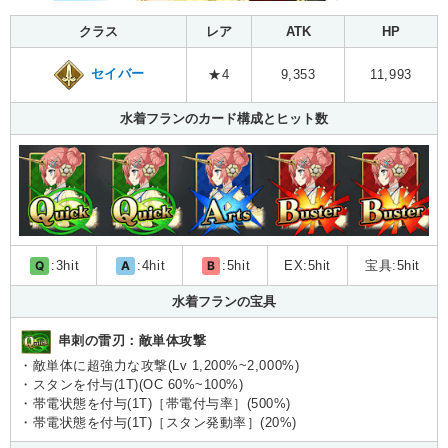
クラス
レア
ATK
HP
セイバー
★4
9,353
11,993
水着フランのカード構成とヒット数
Q
:3hit
A
:4hit
B
:5hit
EX:5hit
宝具:5hit
水着フランの宝具
串刺の雷刃：敵単体攻撃
・敵単体に超強力な攻撃(Lv 1,200%~2,000%)
・スタンを付与(1T)(OC 60%~100%)
・帯電状態を付与(1T)［帯電付与率］(500%)
・帯電状態を付与(1T)［スタン発動率］(20%)