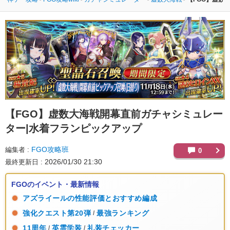
【FGO】
虚数大海戦開幕直前ガチャシミュレー
ター|水着フランピックアップ
FGO攻略班
編集者
0
2026/01/30 21:30
最終更新日
FGOのイベント・最新情報
アズライールの性能評価とおすすめ編成
強化クエスト第20弾
最強ランキング
/
11周年
英霊学装
礼装チェッカー
/
/