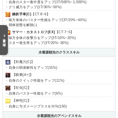
・自身のスター集中度をアップ(1T/500%~1,000%)
・クリ威力をアップ(1T/30%~50%)
錬鉄手車[C]
【CT:8~6】
・味方単体のバスター性能をアップ(3T/20%~40%)
・弱体状態を解除(-)
サマー・カタストロフ[EX]
【CT:7~5】
・味方全体の攻撃力をアップ(3T/10%~20%)
目次を開く
・スター発生率をアップ(3T/20%~30%)
水着源頼光のクラススキル
【対魔力[C]】
・自身の弱体耐性をアップ(15%)
【騎乗[A+]】
・自身のクイック性能をアップ(11%)
【狂化[C]】
・自身のバスター性能をアップ(6%)
【神性[C]】
・自身に与ダメージプラスを付与(150)
水着源頼光のアペンドスキル