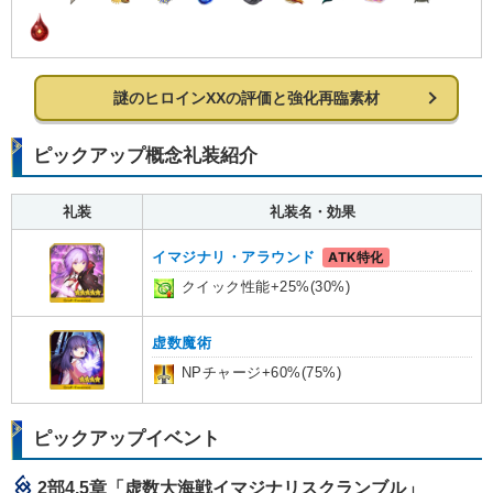
謎のヒロインXXの評価と強化再臨素材
ピックアップ概念礼装紹介
礼装
礼装名・効果
イマジナリ・アラウンド
ATK特化
クイック性能+25%(30%)
虚数魔術
NPチャージ+60%(75%)
ピックアップイベント
2部4.5章「虚数大海戦イマジナリスクランブル」