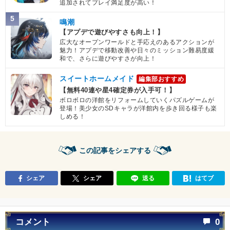
追加されてプレイ満足度が高い！
5
鳴潮
【アプデで遊びやすさも向上！】
広大なオープンワールドと手応えのあるアクションが
魅力！アプデで移動改善や日々のミッション難易度緩
和で、さらに遊びやすさが向上！
スイートホームメイド
編集部おすすめ
【無料40連や星4確定券が入手可！】
ボロボロの洋館をリフォームしていくパズルゲームが
登場！美少女のSDキャラが洋館内を歩き回る様子も楽
しめる！
この記事をシェアする
シェア
シェア
送る
はてブ
コメント
0