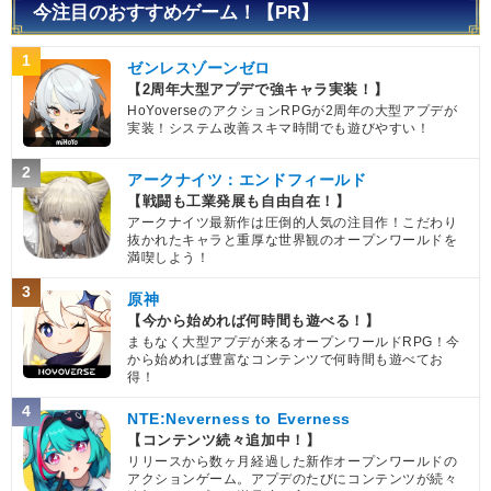
今注目のおすすめゲーム！【PR】
1
ゼンレスゾーンゼロ
【2周年大型アプデで強キャラ実装！】
HoYoverseのアクションRPGが2周年の大型アプデが
実装！システム改善スキマ時間でも遊びやすい！
2
アークナイツ：エンドフィールド
【戦闘も工業発展も自由自在！】
アークナイツ最新作は圧倒的人気の注目作！こだわり
抜かれたキャラと重厚な世界観のオープンワールドを
満喫しよう！
3
原神
【今から始めれば何時間も遊べる！】
まもなく大型アプデが来るオープンワールドRPG！今
から始めれば豊富なコンテンツで何時間も遊べてお
得！
4
NTE:Neverness to Everness
【コンテンツ続々追加中！】
リリースから数ヶ月経過した新作オープンワールドの
アクションゲーム。アプデのたびにコンテンツが続々