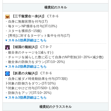
楊貴妃のスキル
【三千寵愛在一身[A]】
CT:8~6
・自身に無敵状態を付与(1T)
・毎ターンNP獲得を付与(3T/10%)
・スターを獲得(5~15個)
・[男性]に対するターゲット集中を付与(1T)
▼スキル1効果詳細はこちら
【傾国の寵姫[A]】
CT:9~7
・敵全体のチャージを1減らす(-)
・チャージを減らした数に応じて自身のNP増加(10~20%×減少数)
・敵全体の防御力をダウン(3T/10~20%)
▼スキル2効果詳細はこちら
【妖星の火輪[A]】
CT:8~6
・自身に被ダメ時発動効果を付与(3T/3回)
┣対象の防御力をダウン(3T/10%)
┗対象にやけど付与(3T/500~1,000)
・防御力をアップ(3T/10~20%)
▼スキル3効果詳細はこちら
楊貴妃のクラススキル