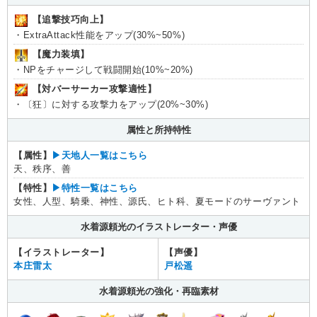
【追撃技巧向上】
・ExtraAttack性能をアップ(30%~50%)
【魔力装填】
・NPをチャージして戦闘開始(10%~20%)
【対バーサーカー攻撃適性】
・〔狂〕に対する攻撃力をアップ(20%~30%)
属性と所持特性
【属性】
▶︎天地人一覧はこちら
天、秩序、善
【特性】
▶︎特性一覧はこちら
女性、人型、騎乗、神性、源氏、ヒト科、夏モードのサーヴァント
水着源頼光のイラストレーター・声優
【イラストレーター】
【声優】
本庄雷太
戸松遥
水着源頼光の強化・再臨素材