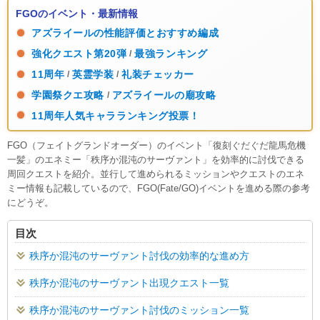
FGOのイベント・最新情報
アズライールの性能評価とおすすめ編成
強化クエスト第20弾
最強ランキング
/
11周年
英霊学装
礼装チェッカー
/
/
学園祭クエ攻略
アズライールの廟攻略
/
11周年人気キャラランキング投票！
FGO（フェイトグランドオーダー）のイベント「復刻ぐだぐだ龍馬危機
一髪」のエネミー「秩序か混沌のサーヴァント」を効率的に討伐できる
周回クエストを紹介。並行して進められるミッションやクエストのエネ
ミー情報も記載しているので、FGO(Fate/GO)イベントを進める際の参考
にどうぞ。
目次
秩序か混沌のサーヴァント討伐の効率的な進め方
秩序か混沌のサーヴァント出現クエスト一覧
秩序か混沌のサーヴァント討伐のミッション一覧