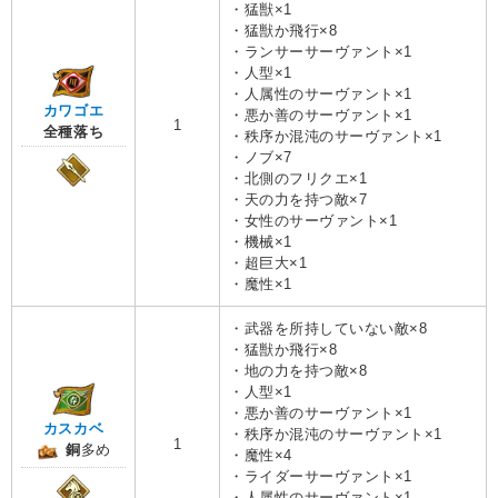
・猛獣×1
・猛獣か飛行×8
・ランサーサーヴァント×1
・人型×1
・人属性のサーヴァント×1
カワゴエ
・悪か善のサーヴァント×1
1
全種落ち
・秩序か混沌のサーヴァント×1
・ノブ×7
・北側のフリクエ×1
・天の力を持つ敵×7
・女性のサーヴァント×1
・機械×1
・超巨大×1
・魔性×1
・武器を所持していない敵×8
・猛獣か飛行×8
・地の力を持つ敵×8
・人型×1
・悪か善のサーヴァント×1
カスカベ
・秩序か混沌のサーヴァント×1
1
銅
多め
・魔性×4
・ライダーサーヴァント×1
・人属性のサーヴァント×1