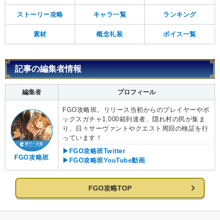
ストーリー攻略
キャラ一覧
ランキング
素材
概念礼装
ボイス一覧
記事の編集者情報
編集者
プロフィール
FGO攻略班。リリース当初からのプレイヤーやボ
ックスガチャ1,000箱到達者、隠れ村の民が集ま
り、日々サーヴァントやクエスト周回の検証を行
っています！
▶FGO攻略班Twitter
FGO攻略班
▶FGO攻略班YouTube動画
FGO攻略TOP