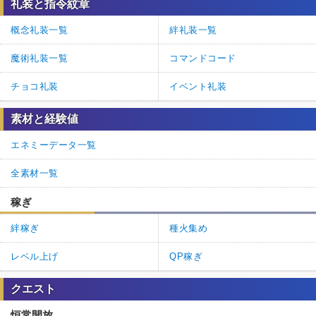
礼装と指令紋章
概念礼装一覧
絆礼装一覧
魔術礼装一覧
コマンドコード
チョコ礼装
イベント礼装
素材と経験値
エネミーデータ一覧
全素材一覧
稼ぎ
絆稼ぎ
種火集め
レベル上げ
QP稼ぎ
クエスト
恒常開放