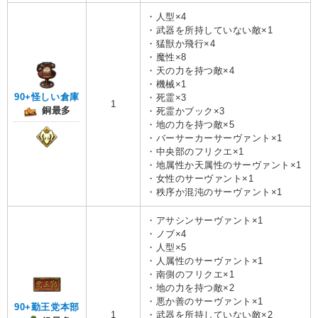
・人型×4
・武器を所持していない敵×1
・猛獣か飛行×4
・魔性×8
・天の力を持つ敵×4
・機械×1
90+怪しい倉庫
・死霊×3
1
銅最多
・死霊かブック×3
・地の力を持つ敵×5
・バーサーカーサーヴァント×1
・中央部のフリクエ×1
・地属性か天属性のサーヴァント×1
・女性のサーヴァント×1
・秩序か混沌のサーヴァント×1
・アサシンサーヴァント×1
・ノブ×4
・人型×5
・人属性のサーヴァント×1
・南側のフリクエ×1
・地の力を持つ敵×2
・悪か善のサーヴァント×1
90+勤王党本部
1
・武器を所持していない敵×2