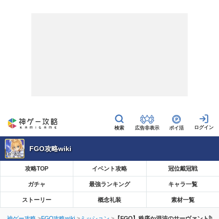
広告非表示
ポイ活
FGO攻略wiki
攻略TOP
イベント攻略
冠位戴冠戦
ガチャ
最強ランキング
キャラ一覧
ストーリー
概念礼装
素材一覧
神ゲー攻略
FGO攻略wiki
ミッション
【FGO】秩序か混沌のサーヴァント討