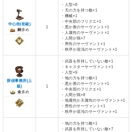
・人型×8
・天の力を持つ敵×1
・機械×1
・中央部のフリクエ×1
中心街(初級)
1
・悪か善のサーヴァント×1
銅
多め
・人属性のサーヴァント×1
・人間か鶏×7
・男性のサーヴァント×1
・秩序か混沌のサーヴァント×1
・武器を所持していない敵×1
・キャスターサーヴァント×1
・人型×9
・地の力を持つ敵×1
探偵事務所(上
・悪か善のサーヴァント×1
級)
1
・中央部のフリクエ×1
金
多め
・人間か鶏×8
・地属性か天属性のサーヴァント×1
・男性のサーヴァント×1
・秩序か混沌のサーヴァント×1
・地の力を持つ敵×1
・武器を所持していない敵×7