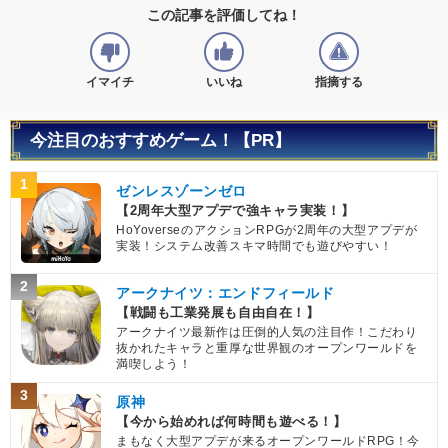
この記事を評価してね！
イマイチ
いいね
指摘する
今注目のおすすめゲーム！【PR】
1
ゼンレスゾーンゼロ
【2周年大型アプデで強キャラ実装！】
HoYoverseのアクションRPGが2周年の大型アプデが
実装！システム改善スキマ時間でも遊びやすい！
2
アークナイツ：エンドフィールド
【戦闘も工業発展も自由自在！】
アークナイツ最新作は圧倒的人気の注目作！こだわり
抜かれたキャラと重厚な世界観のオープンワールドを
満喫しよう！
3
原神
【今から始めれば何時間も遊べる！】
まもなく大型アプデが来るオープンワールドRPG！今