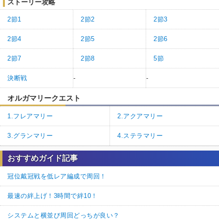
ストーリー攻略
2節1
2節2
2節3
2節4
2節5
2節6
2節7
2節8
5節
決断戦
-
-
オルガマリークエスト
1.フレアマリー
2.アクアマリー
3.グランマリー
4.ステラマリー
おすすめガイド記事
冠位戴冠戦を低レア編成で周回！
最速の絆上げ！3時間で絆10！
システムと横並び周回どっちが良い？