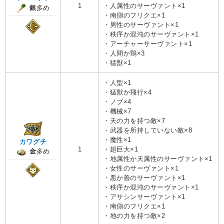
1
・人属性のサーヴァント×1
銀
多め
・南側のフリクエ×1
・男性のサーヴァント×1
・秩序か混沌のサーヴァント×1
・アーチャーサーヴァント×1
・人間か鶏×3
・猛獣×1
・人型×1
・猛獣か飛行×4
・ノブ×4
・機械×7
・天の力を持つ敵×7
・武器を所持していない敵×8
・魔性×1
カワグチ
1
・超巨大×1
金
多め
・地属性か天属性のサーヴァント×1
・女性のサーヴァント×1
・悪か善のサーヴァント×1
・秩序か混沌のサーヴァント×1
・アサシンサーヴァント×1
・南側のフリクエ×1
・地の力を持つ敵×2