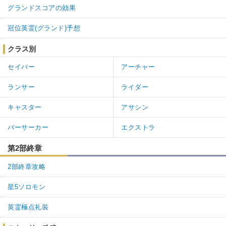
グランドスコアの効果
冠位英霊(グランド)予想
クラス別
セイバー
アーチャー
ランサー
ライダー
キャスター
アサシン
バーサーカー
エクストラ
第2部終章
2部終章攻略
星5ソロモン
英霊極点礼装