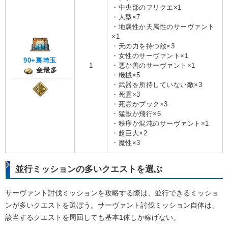
・中央部のフリクエ×1
・人型×7
・地属性か天属性のサーヴァント
×1
・天の力を持つ敵×3
・女性のサーヴァント×1
90+裏埼玉
1
・悪か善のサーヴァント×1
金最多
・機械×5
・武器を所持していない敵×3
・死霊×3
・死霊かブック×3
・猛獣か飛行×6
・秩序か混沌のサーヴァント×1
・超巨大×2
・魔性×3
並行ミッションの多いクエストを選ぶ
サーヴァント討伐ミッションを攻略する際は、並行できるミッショ
ンが多いクエストを選ぼう。サーヴァント討伐ミッション自体は、
該当するクエストを周回しても基本1体しか稼げない。