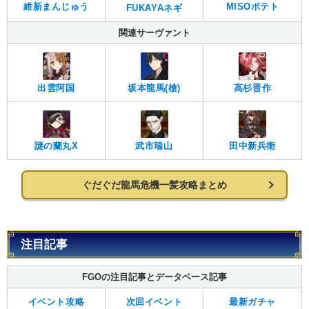
MISOポテト
維新まんじゅう
FUKAYAネギ
関連サーヴァント
出雲阿国
坂本龍馬(槍)
高杉晋作
謎の蘭丸X
武市瑞山
田中新兵衛
ぐだぐだ龍馬危機一髪攻略まとめ
注目記事
FGOの注目記事とデータベース記事
イベント攻略
次回イベント
最新ガチャ