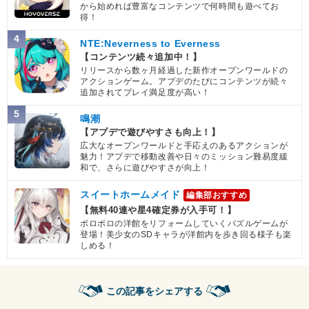
から始めれば豊富なコンテンツで何時間も遊べてお
得！
4
NTE:Neverness to Everness
【コンテンツ続々追加中！】
リリースから数ヶ月経過した新作オープンワールドの
アクションゲーム。アプデのたびにコンテンツが続々
追加されてプレイ満足度が高い！
5
鳴潮
【アプデで遊びやすさも向上！】
広大なオープンワールドと手応えのあるアクションが
魅力！アプデで移動改善や日々のミッション難易度緩
和で、さらに遊びやすさが向上！
スイートホームメイド
編集部おすすめ
【無料40連や星4確定券が入手可！】
ボロボロの洋館をリフォームしていくパズルゲームが
登場！美少女のSDキャラが洋館内を歩き回る様子も楽
しめる！
この記事をシェアする