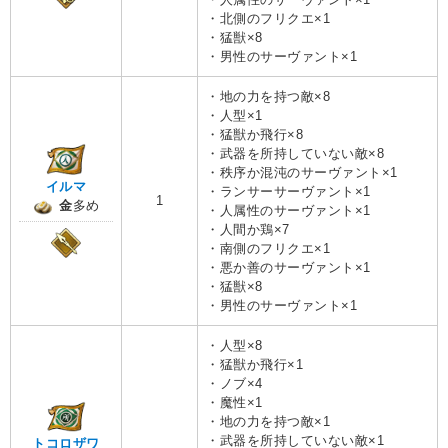
・北側のフリクエ×1
・猛獣×8
・男性のサーヴァント×1
・地の力を持つ敵×8
・人型×1
・猛獣か飛行×8
・武器を所持していない敵×8
・秩序か混沌のサーヴァント×1
イルマ
・ランサーサーヴァント×1
1
金
多め
・人属性のサーヴァント×1
・人間か鶏×7
・南側のフリクエ×1
・悪か善のサーヴァント×1
・猛獣×8
・男性のサーヴァント×1
・人型×8
・猛獣か飛行×1
・ノブ×4
・魔性×1
・地の力を持つ敵×1
・武器を所持していない敵×1
トコロザワ