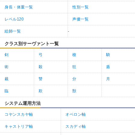
身長・体重一覧
性別一覧
レベル120
声優一覧
絵師一覧
-
クラス別サーヴァント一覧
剣
弓
槍
騎
術
殺
狂
盾
裁
讐
分
月
臨
欺
獣
システム運用方法
コヤンスカヤ軸
オベロン軸
キャストリア軸
スカディ軸