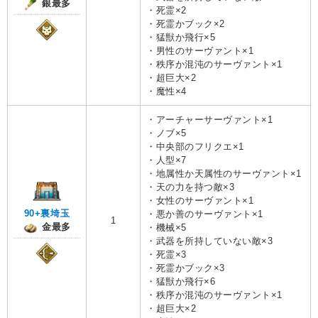
銀最多
・死霊×2
・死霊かブック×2
・猛獣か飛行×5
・男性のサーヴァント×1
・秩序か混沌のサーヴァント×1
・超巨大×2
・魔性×4
・アーチャーサーヴァント×1
・ノブ×5
・中央部のフリクエ×1
・人型×7
・地属性か天属性のサーヴァント×1
・天の力を持つ敵×3
・女性のサーヴァント×1
90+裏埼玉
・悪か善のサーヴァント×1
1
金最多
・機械×5
・武器を所持していない敵×3
・死霊×3
・死霊かブック×3
・猛獣か飛行×6
・秩序か混沌のサーヴァント×1
・超巨大×2