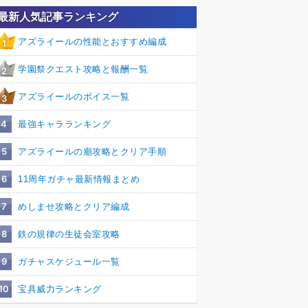
最新人気記事ランキング
アズライールの性能とおすすめ編成
1
学園祭クエスト攻略と報酬一覧
2
アズライールのボイス一覧
3
4
最強キャラランキング
5
アズライールの廟攻略とクリア手順
6
11周年ガチャ最新情報まとめ
7
めしませ攻略とクリア編成
8
鉄の規律の生徒会室攻略
9
ガチャスケジュール一覧
10
宝具威力ランキング