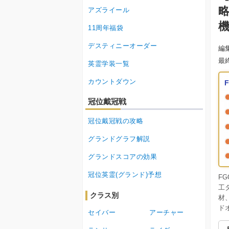
アズライール
11周年福袋
デスティニーオーダー
編
最
英霊学装一覧
カウントダウン
冠位戴冠戦
冠位戴冠戦の攻略
グランドグラフ解説
グランドスコアの効果
冠位英霊(グランド)予想
F
工
クラス別
材
ド
セイバー
アーチャー