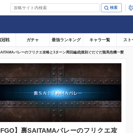
戴冠戦
ガチャ
最強ランキング
キャラ一覧
スト
SAITAMAバレーのフリクエ攻略と3ターン周回編成|復刻ぐだぐだ龍馬危機一髪
FGO】
裏SAITAMAバレーのフリクエ攻