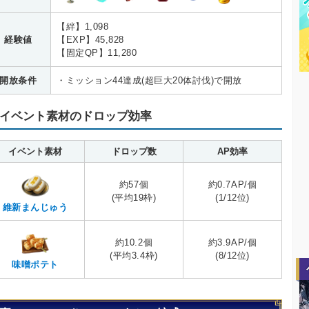
【絆】1,098
経験値
【EXP】45,828
【固定QP】11,280
開放条件
・ミッション44達成(超巨大20体討伐)で開放
イベント素材のドロップ効率
イベント素材
ドロップ数
AP効率
約57個
約0.7AP/個
(平均19枠)
(1/12位)
維新まんじゅう
約10.2個
約3.9AP/個
(平均3.4枠)
(8/12位)
味噌ポテト