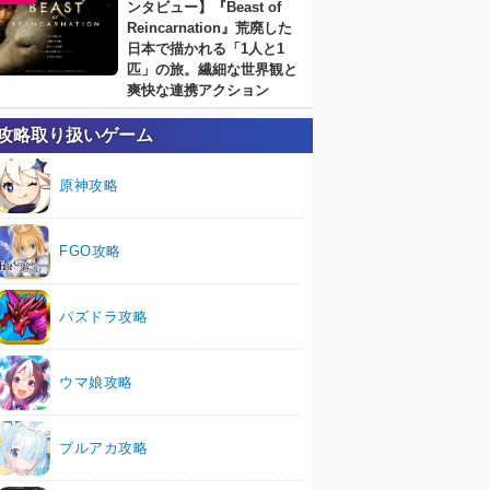
ンタビュー】『Beast of
Reincarnation』荒廃した
日本で描かれる「1人と1
匹」の旅。繊細な世界観と
爽快な連携アクション
攻略取り扱いゲーム
原神攻略
FGO攻略
パズドラ攻略
ウマ娘攻略
ブルアカ攻略