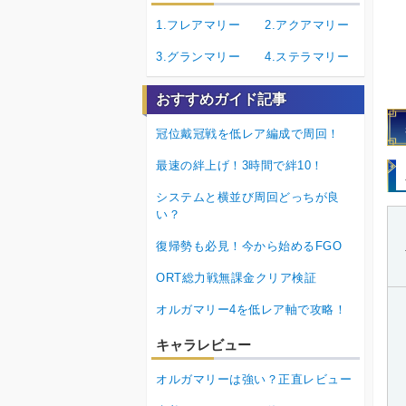
1.フレアマリー
2.アクアマリー
3.グランマリー
4.ステラマリー
おすすめガイド記事
冠位戴冠戦を低レア編成で周回！
最速の絆上げ！3時間で絆10！
システムと横並び周回どっちが良
い？
復帰勢も必見！今から始めるFGO
ORT総力戦無課金クリア検証
オルガマリー4を低レア軸で攻略！
キャラレビュー
オルガマリーは強い？正直レビュー