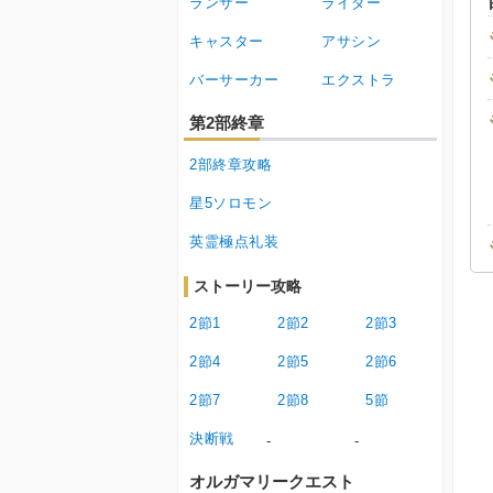
ランサー
ライダー
キャスター
アサシン
バーサーカー
エクストラ
第2部終章
2部終章攻略
星5ソロモン
英霊極点礼装
ストーリー攻略
2節1
2節2
2節3
2節4
2節5
2節6
2節7
2節8
5節
決断戦
-
-
オルガマリークエスト