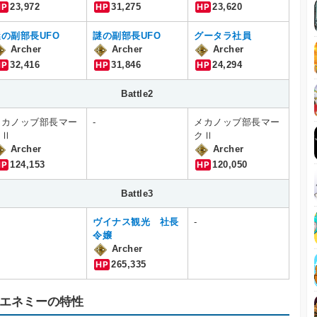
HP
23,972
HP
31,275
HP
23,620
謎の副部長UFO
謎の副部長UFO
グータラ社員
Archer
Archer
Archer
HP
32,416
HP
31,846
HP
24,294
Battle2
メカノッブ部長マー
-
メカノッブ部長マー
クⅡ
クⅡ
Archer
Archer
HP
124,153
HP
120,050
Battle3
ヴイナス観光 社長
-
令嬢
Archer
HP
265,335
エネミーの特性