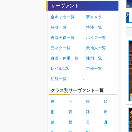
サーヴァント
全キャラ一覧
新キャラ
特攻一覧
特性一覧
再臨画像一覧
ボイス一覧
元ネタ一覧
天地人一覧
身長・体重一覧
性別一覧
レベル120
声優一覧
絵師一覧
-
クラス別サーヴァント一覧
剣
弓
槍
騎
術
殺
狂
盾
裁
讐
分
月