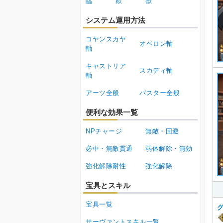
臨
欺
獣
システム運用方法
コヤンスカヤ
オベロン軸
軸
キャストリア
スカディ軸
軸
アーツ全般
バスター全般
便利な効果一覧
NPチャージ
無敵・回避
必中・無敵貫通
弱体解除・無効
強化解除耐性
強化解除
宝具とスキル
宝具一覧
サーヴァントスキル一覧