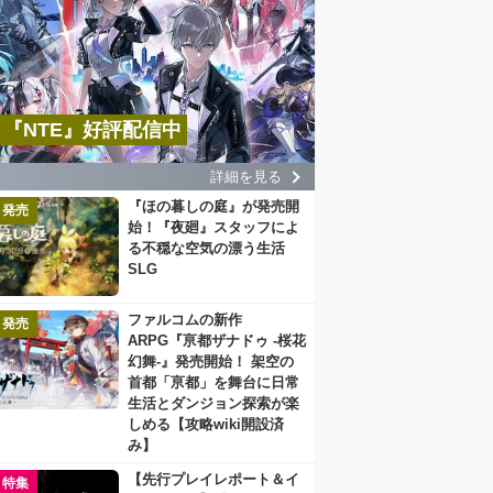
『NTE』好評配信中
詳細を見る
『ほの暮しの庭』が発売開
発売
始！『夜廻』スタッフによ
る不穏な空気の漂う生活
SLG
ファルコムの新作
発売
ARPG『亰都ザナドゥ -桜花
幻舞-』発売開始！ 架空の
首都「亰都」を舞台に日常
生活とダンジョン探索が楽
しめる【攻略wiki開設済
み】
【先行プレイレポート＆イ
特集