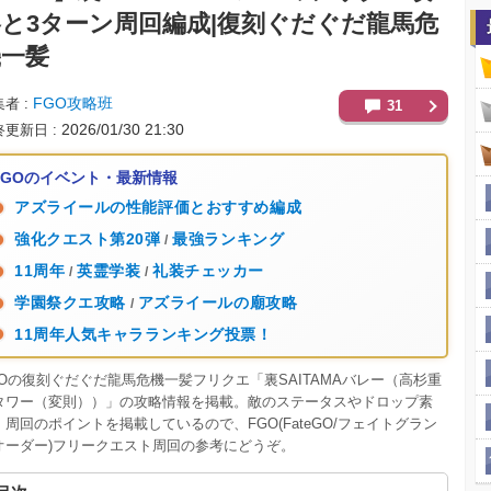
略と3ターン周回編成|復刻ぐだぐだ龍馬危
機一髪
FGO攻略班
集者
31
2026/01/30 21:30
終更新日
FGOのイベント・最新情報
アズライールの性能評価とおすすめ編成
強化クエスト第20弾
最強ランキング
/
11周年
英霊学装
礼装チェッカー
/
/
学園祭クエ攻略
アズライールの廟攻略
/
11周年人気キャラランキング投票！
GOの復刻ぐだぐだ龍馬危機一髪フリクエ「裏SAITAMAバレー（高杉重
タワー（変則））」の攻略情報を掲載。敵のステータスやドロップ素
、周回のポイントを掲載しているので、FGO(FateGO/フェイトグラン
オーダー)フリークエスト周回の参考にどうぞ。