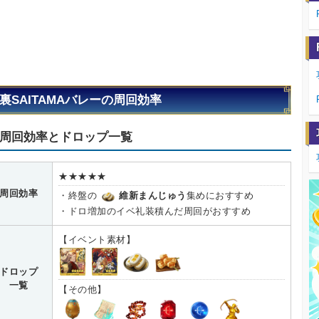
裏SAITAMAバレーの周回効率
周回効率とドロップ一覧
★★★★★
周回効率
・終盤の
維新まんじゅう
集めにおすすめ
・ドロ増加のイベ礼装積んだ周回がおすすめ
【イベント素材】
ドロップ
一覧
【その他】