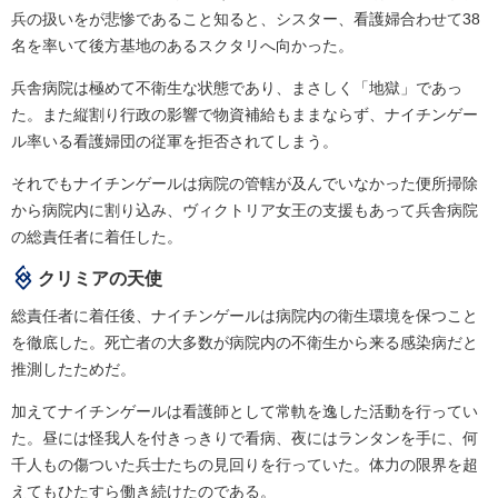
兵の扱いをが悲惨であること知ると、シスター、看護婦合わせて38
名を率いて後方基地のあるスクタリへ向かった。
兵舎病院は極めて不衛生な状態であり、まさしく「地獄」であっ
た。また縦割り行政の影響で物資補給もままならず、ナイチンゲー
ル率いる看護婦団の従軍を拒否されてしまう。
それでもナイチンゲールは病院の管轄が及んでいなかった便所掃除
から病院内に割り込み、ヴィクトリア女王の支援もあって兵舎病院
の総責任者に着任した。
クリミアの天使
総責任者に着任後、ナイチンゲールは病院内の衛生環境を保つこと
を徹底した。死亡者の大多数が病院内の不衛生から来る感染病だと
推測したためだ。
加えてナイチンゲールは看護師として常軌を逸した活動を行ってい
た。昼には怪我人を付きっきりで看病、夜にはランタンを手に、何
千人もの傷ついた兵士たちの見回りを行っていた。体力の限界を超
えてもひたすら働き続けたのである。