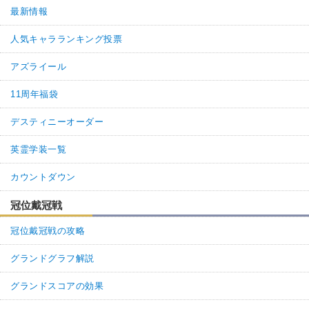
名無しさん
1.
最新情報
必要性の字が間違っています
人気キャラランキング投票
1
0
返信
(0)
アズライール
11周年福袋
デスティニーオーダー
英霊学装一覧
カウントダウン
冠位戴冠戦
冠位戴冠戦の攻略
グランドグラフ解説
グランドスコアの効果