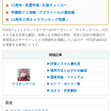
11周年
英霊学装
礼装チェッカー
/
/
学園祭クエ攻略
アズライールの廟攻略
/
11周年人気キャラランキング投票！
FGO(フェイトグランドオーダー)のサーヴァント「ナイチンゲール」の元
ネタである史実を解説。原典となる神話や歴史、史実と設定の相違点や
登場済みのサーヴァントとの関係性を掲載しているので、FGO(FateGO)
を考察する参考にどうぞ。
関連記事
▶︎評価とスキル優先度
▶︎運用方法とおすすめ編成
▶︎霊基再臨・マテリアル
ナイチンゲール
▶︎セリフ・ボイス一覧
▶︎元ネタ・史実解説
目次
ナイチンゲールの元ネタ