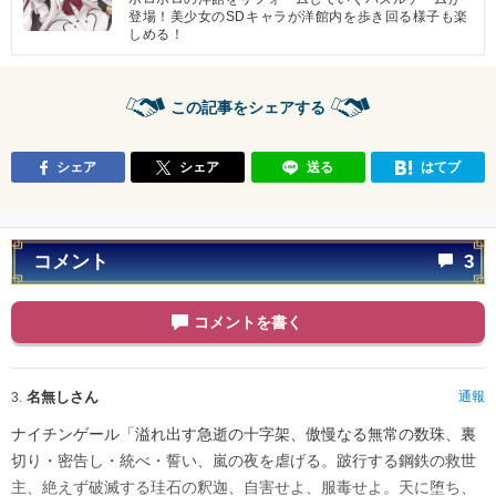
登場！美少女のSDキャラが洋館内を歩き回る様子も楽
しめる！
この記事をシェアする
シェア
シェア
送る
はてブ
コメント
3
コメントを書く
名無しさん
通報
3.
ナイチンゲール「溢れ出す急逝の十字架、傲慢なる無常の数珠、裏
切り・密告し・統べ・誓い、嵐の夜を虐げる。跛行する鋼鉄の救世
主、絶えず破滅する珪石の釈迦、自害せよ、服毒せよ。天に堕ち、