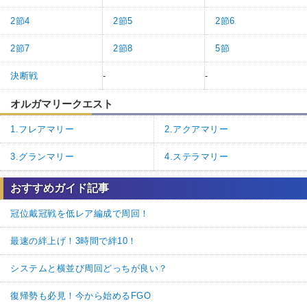
2節4
2節5
2節6
2節7
2節8
5節
決断戦
-
-
オルガマリークエスト
1.フレアマリー
2.アクアマリー
3.グランマリー
4.ステラマリー
おすすめガイド記事
冠位戴冠戦を低レア編成で周回！
最速の絆上げ！3時間で絆10！
システムと横並び周回どっちが良い？
復帰勢も必見！今から始めるFGO