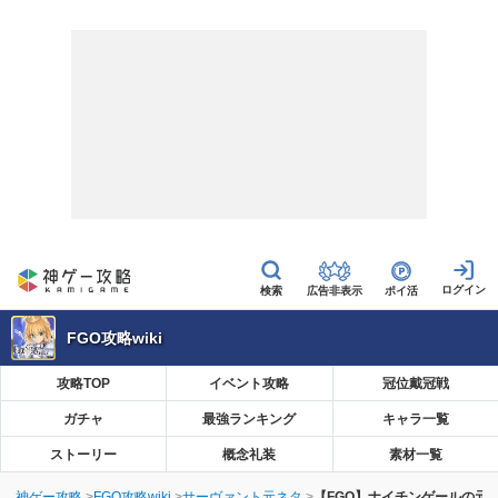
広告非表示
ポイ活
FGO攻略wiki
攻略TOP
イベント攻略
冠位戴冠戦
ガチャ
最強ランキング
キャラ一覧
ストーリー
概念礼装
素材一覧
神ゲー攻略
FGO攻略wiki
サーヴァント元ネタ
【FGO】ナイチンゲールの元