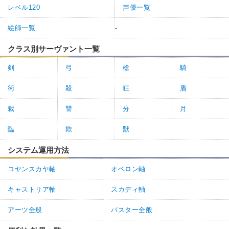
レベル120
声優一覧
絵師一覧
-
クラス別サーヴァント一覧
剣
弓
槍
騎
術
殺
狂
盾
裁
讐
分
月
臨
欺
獣
システム運用方法
コヤンスカヤ軸
オベロン軸
キャストリア軸
スカディ軸
アーツ全般
バスター全般