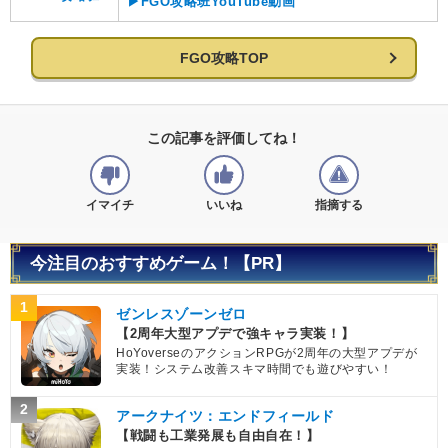
▶FGO攻略班YouTube動画
FGO攻略TOP
この記事を評価してね！
イマイチ
いいね
指摘する
今注目のおすすめゲーム！【PR】
1
ゼンレスゾーンゼロ
【2周年大型アプデで強キャラ実装！】
HoYoverseのアクションRPGが2周年の大型アプデが
実装！システム改善スキマ時間でも遊びやすい！
2
アークナイツ：エンドフィールド
【戦闘も工業発展も自由自在！】