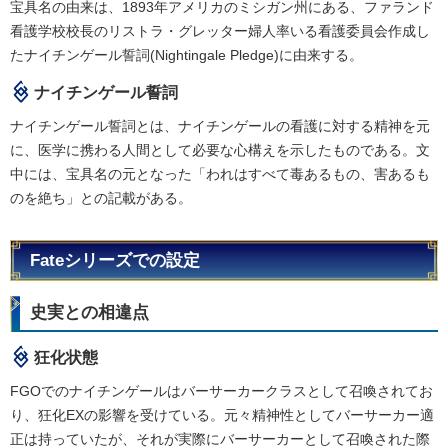
宝具名の由来は、1893年アメリカのミシガン州にある、ファランド
看護学校校長のリストラ・グレッター婦人率いる看護委員会作成し
たナイチンゲール誓詞(Nightingale Pledge)に由来する。
ナイチンゲール誓詞
ナイチンゲール誓詞とは、ナイチンゲールの看護に対する精神を元
に、医学に携わる人間として必要な心構えを示したものである。文
中には、宝具名の元となった「われはすべて毒あるもの、害あるも
のを絶ち」との記載がある。
Fateシリーズでの設定
史実との相違点
狂化状態
FGOでのナイチンゲールはバーサーカークラスとして召喚されてお
り、狂化EXの影響を受けている。元々精神性としてバーサーカー適
正は持っていたが、それが実際にバーサーカーとして召喚された際