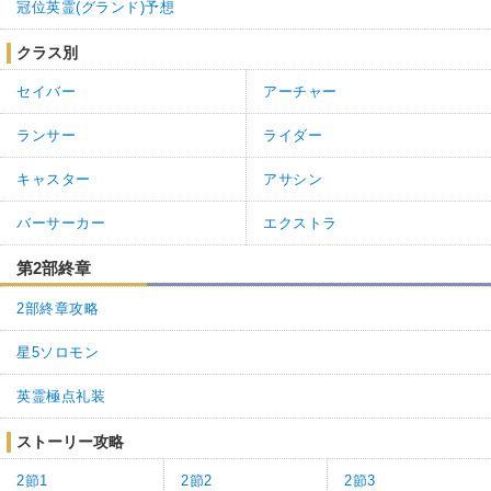
冠位英霊(グランド)予想
クラス別
セイバー
アーチャー
ランサー
ライダー
キャスター
アサシン
バーサーカー
エクストラ
第2部終章
2部終章攻略
星5ソロモン
英霊極点礼装
ストーリー攻略
2節1
2節2
2節3