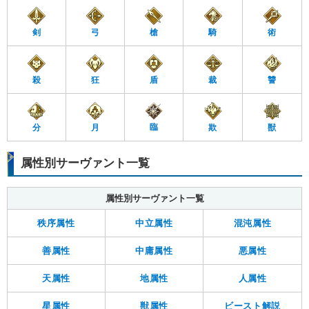
剣
弓
槍
騎
術
殺
狂
盾
裁
讐
臨
分
月
欺
獣
属性別サーヴァント一覧
属性別サーヴァント一覧
秩序属性
中立属性
混沌属性
善属性
中庸属性
悪属性
天属性
地属性
人属性
星属性
獣属性
ビースト解説