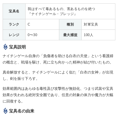
我はすべて毒あるもの、害あるものを絶つ
宝具名
『ナイチンゲール・プレッジ』
ランク
C
種別
対軍宝具
レンジ
0〜30
最大捕捉
100人
宝具説明
ナイチンゲール自身の「負傷者を助ける白衣の天使」という看護婦
の概念と、戦場を駆け、死に立ち向かった精神が結び付いたもの。
真命解放すると、ナイチンゲールによく似た「白衣の女神」が出現
し、剣を振り下ろす。
効果範囲内はあらゆる毒性及び攻撃性が無効化、つまり武装や宝具
効果が失われる絶対安全圏であり、任意の対象の体力や魔力が大幅
に回復する。
宝具名の由来