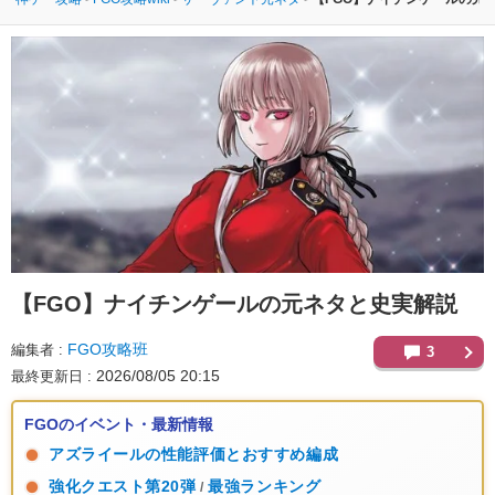
【FGO】
ナイチンゲールの元ネタと史実解説
FGO攻略班
編集者
3
2026/08/05 20:15
最終更新日
FGOのイベント・最新情報
アズライールの性能評価とおすすめ編成
強化クエスト第20弾
最強ランキング
/