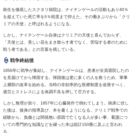
衛生を徹底したスクタリ病院は、ナイチンゲールの活動もあり40％
を超えていた死亡率を5％程度まで抑えた。その働きぶりから「クリ
ミアの天使」と呼ばれるようになる。
しかし、ナイチンゲール自身はクリミアの天使と喜んでおらず、
「天使とは、美しい花をまき散らす者でなく、苦悩する者のために
戦う者である」との言葉を残している。
戦争終結後
1856年に戦争が集結し、ナイチンゲールは、患者が全員退院したの
を見届けてから帰国する。帰国後は更に多くの人を救うため、軍事
上層部の改革を始める。当時の非効率的な医療制度を改善すべく、
過労とストレスによる体調不良を押して尽力する。
しかし無理が祟り、1857年に心臓発作で倒れてしまう。病床に伏し
た後は、後身の指導及び、本を書くようになる。クリミア戦争での
経験から、負傷とは関係無い原因で亡くなる人が多い事、看護につ
いての専門的な知識などを綴った本は総計150冊に及ぶと言われ
る。