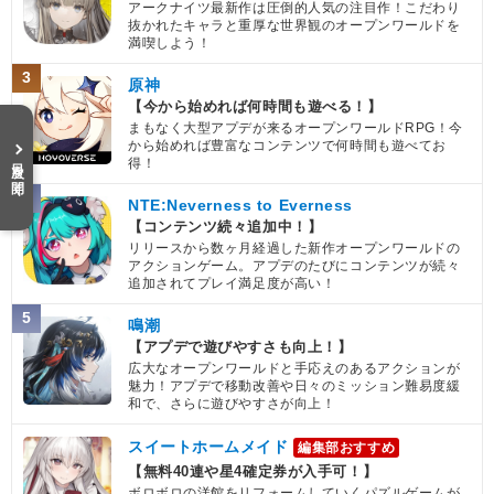
アークナイツ最新作は圧倒的人気の注目作！こだわり
抜かれたキャラと重厚な世界観のオープンワールドを
満喫しよう！
3
原神
【今から始めれば何時間も遊べる！】
まもなく大型アプデが来るオープンワールドRPG！今
から始めれば豊富なコンテンツで何時間も遊べてお
目次を開く
得！
4
NTE:Neverness to Everness
【コンテンツ続々追加中！】
リリースから数ヶ月経過した新作オープンワールドの
アクションゲーム。アプデのたびにコンテンツが続々
追加されてプレイ満足度が高い！
5
鳴潮
【アプデで遊びやすさも向上！】
広大なオープンワールドと手応えのあるアクションが
魅力！アプデで移動改善や日々のミッション難易度緩
和で、さらに遊びやすさが向上！
スイートホームメイド
編集部おすすめ
【無料40連や星4確定券が入手可！】
ボロボロの洋館をリフォームしていくパズルゲームが