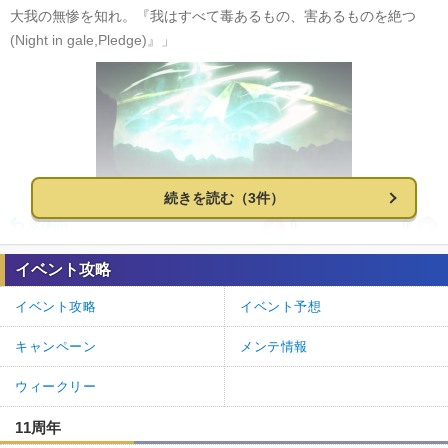
大我の無惨を知れ。『我はすべて毒あるもの、害あるものを絶つ
(Night in gale,Pledge)』」
続きを読む（3件）
0
0
返信
(0)
イベント攻略
神ゲー攻略＠FGO攻略班
通報
2.
イベント攻略
イベント予想
>>1
コメントによるご指摘ありがとうございます。
キャンペーン
メンテ情報
「必要性」の誤字を修正しました。
ウィークリー
0
0
返信
(0)
11周年
通報