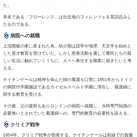
た。
本名である「フローレンス」は出生地のフィレンツェを英語読みし
たものである。
病院への就職
上流階級の家に産まれた為、幼少期は語学や地理、天文学を始めと
した英才教育を受けていた。しかし慈善活動を通して農民たちの貧
しい生活に触れていくうちに、人々へ奉仕する職業に就きたいと考
える。
ナイチンゲールは精神を病んだ姉の看護を口実に1851年からドイツ
の病院付学園施設であるカイゼルスベルト学園に滞在し、看護婦に
関する教育を受ける。
その後、父の援助もありロンドンの病院へ就職し、当時専門知識の
必要無いとされていた看護婦への、専門的教育の必要性を訴える。
クリミア戦争
1854年、クリミア戦争が勃発する。ナイチンゲールは前線での負傷