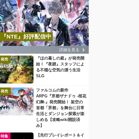
『NTE』好評配信中
詳細を見る
『ほの暮しの庭』が発売開
発売
始！『夜廻』スタッフによ
る不穏な空気の漂う生活
SLG
ファルコムの新作
発売
ARPG『亰都ザナドゥ -桜花
幻舞-』発売開始！ 架空の
首都「亰都」を舞台に日常
生活とダンジョン探索が楽
しめる【攻略wiki開設済
み】
【先行プレイレポート＆イ
特集