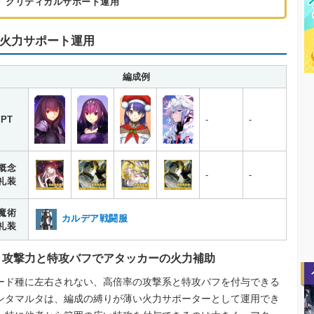
クリティカルサポート運用
火力サポート運用
編成例
PT
-
-
概念
-
-
礼装
魔術
カルデア戦闘服
礼装
攻撃力と特攻バフでアタッカーの火力補助
ード種に左右されない、高倍率の攻撃系と特攻バフを付与できる
ンタマルタは、編成の縛りが薄い火力サポーターとして運用でき