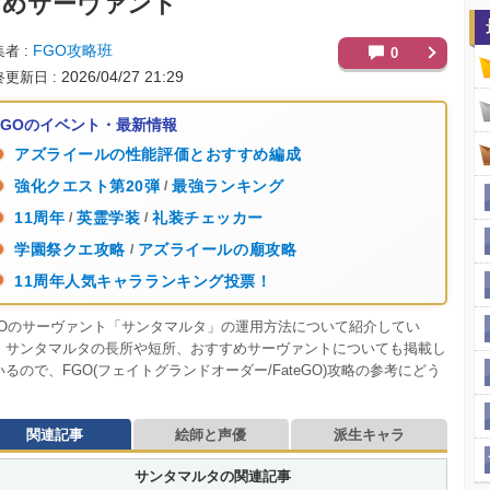
すめサーヴァント
FGO攻略班
集者
0
2026/04/27 21:29
終更新日
FGOのイベント・最新情報
アズライールの性能評価とおすすめ編成
強化クエスト第20弾
最強ランキング
/
11周年
英霊学装
礼装チェッカー
/
/
学園祭クエ攻略
アズライールの廟攻略
/
11周年人気キャラランキング投票！
GOのサーヴァント「サンタマルタ」の運用方法について紹介してい
。サンタマルタの長所や短所、おすすめサーヴァントについても掲載し
いるので、FGO(フェイトグランドオーダー/FateGO)攻略の参考にどう
。
関連記事
絵師と声優
派生キャラ
サンタマルタの関連記事