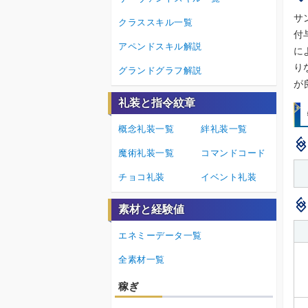
サ
クラススキル一覧
付
アペンドスキル解説
に
り
グランドグラフ解説
が
礼装と指令紋章
概念礼装一覧
絆礼装一覧
魔術礼装一覧
コマンドコード
チョコ礼装
イベント礼装
素材と経験値
エネミーデータ一覧
全素材一覧
稼ぎ