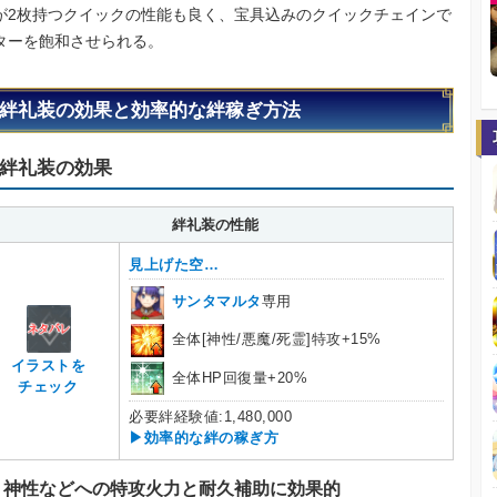
が2枚持つクイックの性能も良く、宝具込みのクイックチェインで
ターを飽和させられる。
絆礼装の効果と効率的な絆稼ぎ方法
絆礼装の効果
絆礼装の性能
見上げた空…
サンタマルタ
専用
全体[神性/悪魔/死霊]特攻+15%
イラストを
全体HP回復量+20%
チェック
必要絆経験値:1,480,000
▶効率的な絆の稼ぎ方
神性などへの特攻火力と耐久補助に効果的