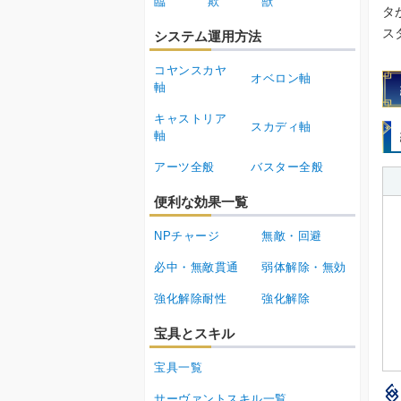
臨
欺
獣
タ
ス
システム運用方法
コヤンスカヤ
オベロン軸
軸
キャストリア
スカディ軸
軸
アーツ全般
バスター全般
便利な効果一覧
NPチャージ
無敵・回避
必中・無敵貫通
弱体解除・無効
強化解除耐性
強化解除
宝具とスキル
宝具一覧
サーヴァントスキル一覧