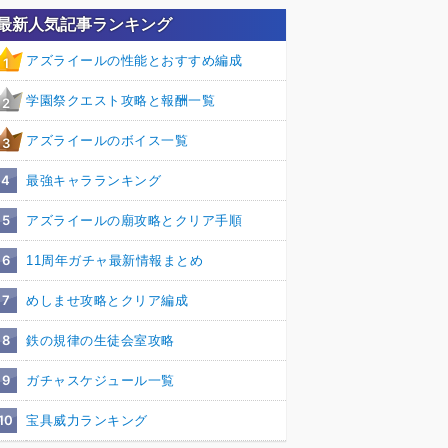
最新人気記事ランキング
アズライールの性能とおすすめ編成
1
学園祭クエスト攻略と報酬一覧
2
アズライールのボイス一覧
3
4
最強キャラランキング
5
アズライールの廟攻略とクリア手順
6
11周年ガチャ最新情報まとめ
7
めしませ攻略とクリア編成
8
鉄の規律の生徒会室攻略
9
ガチャスケジュール一覧
10
宝具威力ランキング