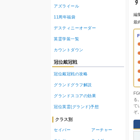
アズライール
編
11周年福袋
最
デスティニーオーダー
英霊学装一覧
カウントダウン
冠位戴冠戦
冠位戴冠戦の攻略
グランドグラフ解説
F
グランドスコアの効果
る
て
冠位英霊(グランド)予想
ぞ
クラス別
セイバー
アーチャー