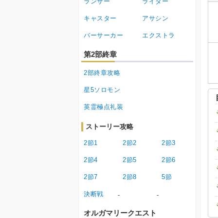
ランサー
ライダー
キャスター
アサシン
バーサーカー
エクストラ
第2部終章
2部終章攻略
星5ソロモン
英霊極点礼装
ストーリー攻略
2節1
2節2
2節3
2節4
2節5
2節6
2節7
2節8
5節
決断戦
-
-
オルガマリークエスト