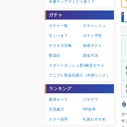
水着ティアマトどう使う？
ガチャ
ガチャ一覧
ガチャシミュ
引くべき？
ガチャ予想
デスオダ召喚
福袋ガチャ
聖晶石
課金方法
スタートダッシュ星5確定ガチャ
アニプレ聖晶石購入（外部リンク）
ランキング
最強キャラ
リセマラ
宝具威力
NP効率
カ
スター効率
礼装おすすめ
サ