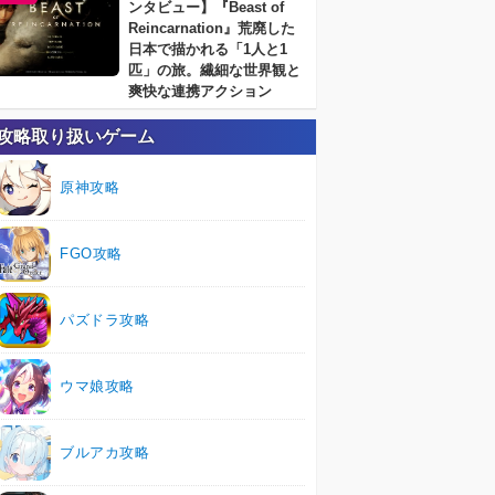
ンタビュー】『Beast of
Reincarnation』荒廃した
日本で描かれる「1人と1
匹」の旅。繊細な世界観と
爽快な連携アクション
攻略取り扱いゲーム
原神攻略
FGO攻略
パズドラ攻略
ウマ娘攻略
ブルアカ攻略