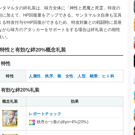
ンタマルタの絆礼装は、味方全体に「神性と悪魔と死霊」特攻の
与に加えて、HP回復量をアップできる。サンタマルタ自身も宝具
よる特攻付与やHP回復ができるため、特攻対象との戦闘時に居座
ながら味方のアタッカーをサポートをする場合は絆礼装との相性
良い。
特性と有効な絆20%概念礼装
特性
特性
人属性
、
秩序
、
善
、
女性
、
人型
、
騎乗
、
ヒト科
有効な絆20%礼装
概念礼装
効果
レポートチェック
秩序かつ善の絆pt+4%(20%)