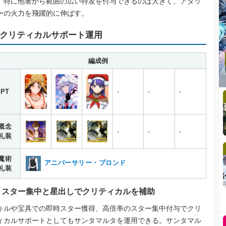
。特に他者から範囲の広い特攻を付与できるのは大きく、アタッ
ーの火力を飛躍的に伸ばす。
クリティカルサポート運用
編成例
PT
-
-
-
概念
-
-
-
礼装
魔術
アニバーサリー・ブロンド
礼装
スター集中と星出しでクリティカルを補助
キルや宝具での即時スター獲得、高倍率のスター集中付与でクリ
ィカルサポートとしてもサンタマルタを運用できる。サンタマル