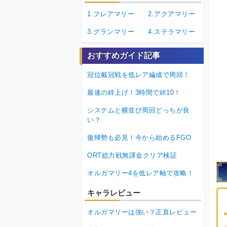
1.フレアマリー
2.アクアマリー
3.グランマリー
4.ステラマリー
おすすめガイド記事
冠位戴冠戦を低レア編成で周回！
最速の絆上げ！3時間で絆10！
システムと横並び周回どっちが良
い？
復帰勢も必見！今から始めるFGO
ORT総力戦無課金クリア検証
オルガマリー4を低レア軸で攻略！
キャラレビュー
オルガマリーは強い？正直レビュー