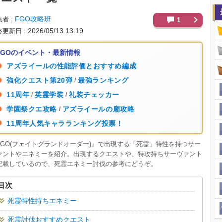
FGO攻略班
集者
1
2026/05/13 13:19
終更新日
FGOのイベント・最新情報
アズライールの性能評価とおすすめ編成
強化クエスト第20弾
最強ランキング
/
11周年
英霊学装
礼装チェッカー
/
/
学園祭クエ攻略
アズライールの廟攻略
/
11周年人気キャラランキング投票！
FGO(フェイトグランドオーダー)』で出現する「死霊」特性を持つサー
ァントやエネミーを紹介。出現するクエストや、特攻持ちサーヴァント
記載しているので、死霊エネミー討伐の参考にどうぞ。
目次
死霊特性持ちエネミー
死霊討伐おすすめクエスト