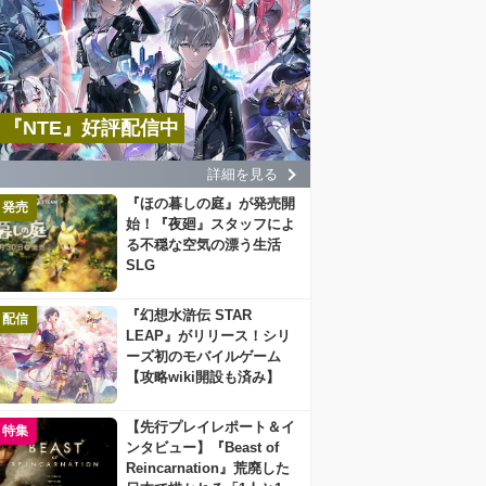
『NTE』好評配信中
詳細を見る
『ほの暮しの庭』が発売開
発売
始！『夜廻』スタッフによ
る不穏な空気の漂う生活
SLG
『幻想水滸伝 STAR
配信
LEAP』がリリース！シリ
ーズ初のモバイルゲーム
【攻略wiki開設も済み】
【先行プレイレポート＆イ
特集
ンタビュー】『Beast of
Reincarnation』荒廃した