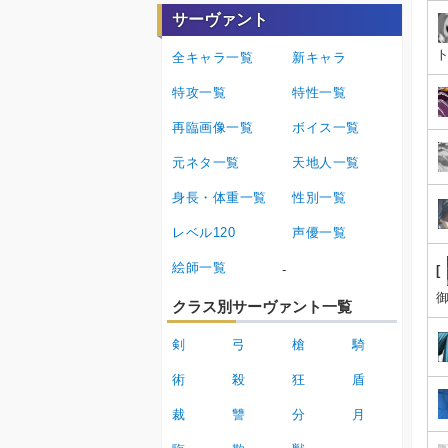
サーヴァント
全キャラ一覧
新キャラ
特攻一覧
特性一覧
再臨画像一覧
ボイス一覧
元ネタ一覧
天地人一覧
身長・体重一覧
性別一覧
レベル120
声優一覧
絵師一覧
-
[
御
クラス別サーヴァント一覧
剣
弓
槍
騎
術
殺
狂
盾
裁
讐
分
月