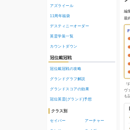
アズライール
編
11周年福袋
最
デスティニーオーダー
英霊学装一覧
カウントダウン
冠位戴冠戦
冠位戴冠戦の攻略
グランドグラフ解説
『
グランドスコアの効果
ヴ
も
冠位英霊(グランド)予想
クラス別
セイバー
アーチャー