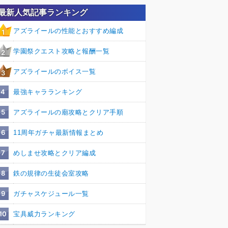
最新人気記事ランキング
アズライールの性能とおすすめ編成
1
学園祭クエスト攻略と報酬一覧
2
アズライールのボイス一覧
3
4
最強キャラランキング
5
アズライールの廟攻略とクリア手順
6
11周年ガチャ最新情報まとめ
7
めしませ攻略とクリア編成
8
鉄の規律の生徒会室攻略
9
ガチャスケジュール一覧
10
宝具威力ランキング