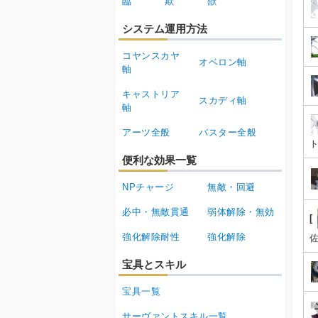
臨
欺
獣
システム運用方法
コヤンスカヤ
オベロン軸
軸
キャストリア
スカディ軸
軸
アーツ全般
バスター全般
便利な効果一覧
NPチャージ
無敵・回避
必中・無敵貫通
弱体解除・無効
[
強化解除耐性
強化解除
佐
宝具とスキル
宝具一覧
サーヴァントスキル一覧