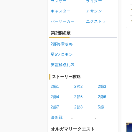
ランサー
ライダー
キャスター
アサシン
バーサーカー
エクストラ
第2部終章
2部終章攻略
星5ソロモン
英霊極点礼装
ストーリー攻略
2節1
2節2
2節3
2節4
2節5
2節6
2節7
2節8
5節
決断戦
-
-
オルガマリークエスト