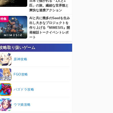
日本で描かれる「1人と1
匹」の旅。繊細な世界観と
爽快な連携アクション
AIと共に幾多のSeedを生み
特集
出し大きなプロジェクトを
作り上げる『MIMESIS』開
発秘話トークイベントレポ
ート
攻略取り扱いゲーム
原神攻略
FGO攻略
パズドラ攻略
ウマ娘攻略