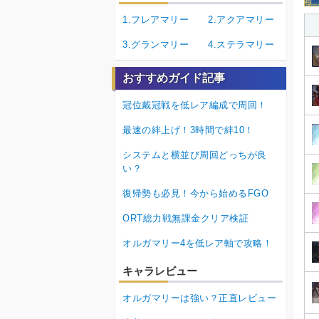
1.フレアマリー
2.アクアマリー
3.グランマリー
4.ステラマリー
おすすめガイド記事
冠位戴冠戦を低レア編成で周回！
最速の絆上げ！3時間で絆10！
システムと横並び周回どっちが良
い？
復帰勢も必見！今から始めるFGO
ORT総力戦無課金クリア検証
オルガマリー4を低レア軸で攻略！
キャラレビュー
オルガマリーは強い？正直レビュー