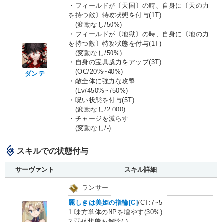
・フィールドが〔天国〕の時、自身に〔天の力
を持つ敵〕特攻状態を付与(1T)
(変動なし/50%)
・フィールドが〔地獄〕の時、自身に〔地の力
を持つ敵〕特攻状態を付与(1T)
(変動なし/50%)
・自身の宝具威力をアップ(3T)
(OC/20%~40%)
ダンテ
・敵全体に強力な攻撃
(Lv/450%~750%)
・呪い状態を付与(5T)
(変動なし/2,000)
・チャージを減らす
(変動なし/-)
スキルでの状態付与
サーヴァント
スキル詳細
ランサー
麗しきは美姫の指輪[C]
/CT:7~5
1.味方単体のNPを増やす(30%)
2.弱体状態を解除(-)