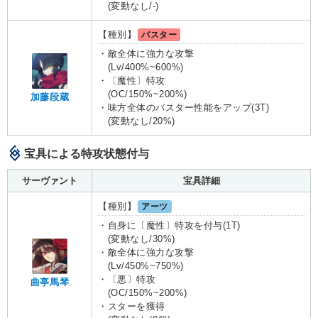
(変動なし/-)
【種別】
バスター
・敵全体に強力な攻撃
(Lv/400%~600%)
・〔魔性〕特攻
(OC/150%~200%)
加藤段蔵
・味方全体のバスター性能をアップ(3T)
(変動なし/20%)
宝具による特攻状態付与
サーヴァント
宝具詳細
【種別】
アーツ
・自身に〔魔性〕特攻を付与(1T)
(変動なし/30%)
・敵全体に強力な攻撃
(Lv/450%~750%)
・〔悪〕特攻
曲亭馬琴
(OC/150%~200%)
・スターを獲得