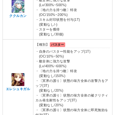
・敵全体に強力な攻撃
(Lv/300%~500%)
・〔地の力を持つ敵〕特攻
(OC/150%~200%)
ククルカン
・スキル封印状態を付与(1T)
(変動なし/-)
・スターを獲得
(変動なし/30個)
【種別】
バスター
・自身のバスター性能をアップ(1T)
(OC/10%~50%)
・敵全体に強力な攻撃
(Lv/400%~600%)
・〔地の力を持つ敵〕特攻
(変動なし/150%)
・〔冥界の護り〕状態の味方全体の攻撃力をア
ップ(3T)
エレシュキガル
(変動なし/20%)
・〔冥界の護り〕状態の味方全体の被クリティ
カル発生耐性をアップ(3T)
(変動なし/20%)
・〔冥界の護り〕状態の味方全体に即死無効を
付与(3T)