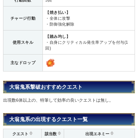
行動回数
3回
【焼き払い】
チャージ行動
・全体に攻撃
・防御強化解除
【踏み均し】
使用スキル
・自身にクリティカル発生率アップを付与(1
回)
主なドロップ
大翁鬼系撃破おすすめクエスト
出現数6体以上の、特筆して効率の良いクエストは無し。
大翁鬼系の出現するクエスト一覧
クエスト
該当数
出現エネミー