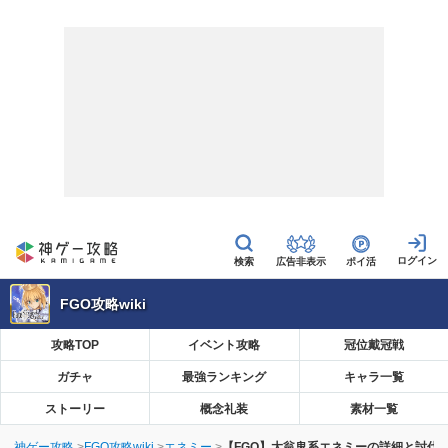
広告非表示
ポイ活
FGO攻略wiki
攻略TOP
イベント攻略
冠位戴冠戦
ガチャ
最強ランキング
キャラ一覧
ストーリー
概念礼装
素材一覧
神ゲー攻略
FGO攻略wiki
エネミー
【FGO】大翁鬼系エネミーの詳細と討伐