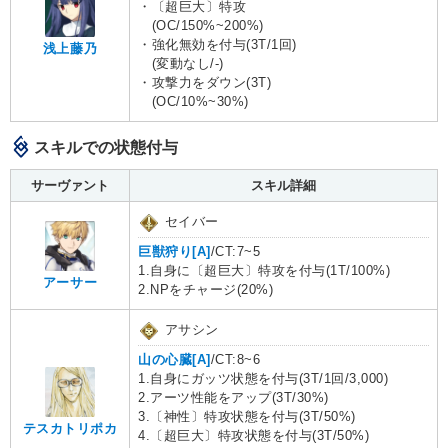
・〔超巨大〕特攻
(OC/150%~200%)
・強化無効を付与(3T/1回)
浅上藤乃
(変動なし/-)
・攻撃力をダウン(3T)
(OC/10%~30%)
スキルでの状態付与
サーヴァント
スキル詳細
セイバー
巨獣狩り[A]
/CT:7~5
1.自身に〔超巨大〕特攻を付与(1T/100%)
アーサー
2.NPをチャージ(20%)
アサシン
山の心臓[A]
/CT:8~6
1.自身にガッツ状態を付与(3T/1回/3,000)
2.アーツ性能をアップ(3T/30%)
3.〔神性〕特攻状態を付与(3T/50%)
テスカトリポカ
4.〔超巨大〕特攻状態を付与(3T/50%)