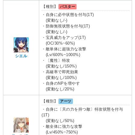
【種別】
バスター
・自身に必中状態を付与(1T)
(変動なし/-)
・防御無視状態を付与(1T)
(変動なし/-)
・宝具威力をアップ(1T)
(OC/30%~60%)
・敵単体に超強力な攻撃
(Lv/600%~1000%)
シエル
・〔魔性〕特攻
(変動なし/150%)
・高確率で即死効果
(変動なし/100%)
・自身のNPを増やす
(変動なし/20%)
【種別】
アーツ
・自身に〔天の力を持つ敵〕特攻状態を付与
(1T)
(変動なし/50%)
・敵全体に強力な攻撃
(Lv/450%~750%)