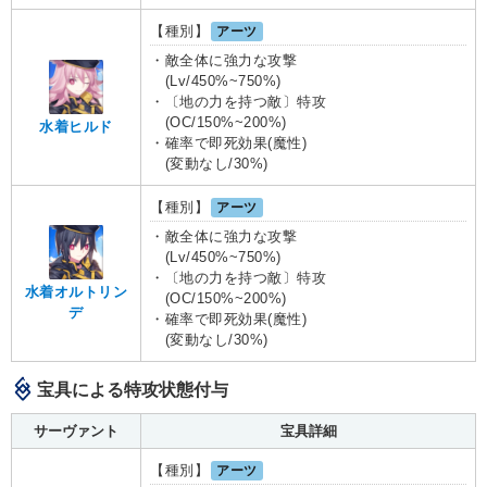
【種別】
アーツ
・敵全体に強力な攻撃
(Lv/450%~750%)
・〔地の力を持つ敵〕特攻
(OC/150%~200%)
水着ヒルド
・確率で即死効果(魔性)
(変動なし/30%)
【種別】
アーツ
・敵全体に強力な攻撃
(Lv/450%~750%)
・〔地の力を持つ敵〕特攻
水着オルトリン
(OC/150%~200%)
デ
・確率で即死効果(魔性)
(変動なし/30%)
宝具による特攻状態付与
サーヴァント
宝具詳細
【種別】
アーツ