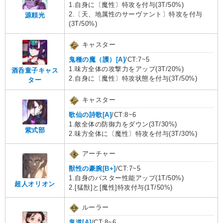
1.自身に〔魔性〕特攻を付与(3T/50%)
2.〔天、地属性のサーヴァント〕特攻を付与
源頼光
(3T/50%)
キャスター
鬼種の魔（護）[A]
/CT:7~5
1.味方全体の攻撃力をアップ(3T/20%)
酒呑童子キャス
2.自身に〔魔性〕特攻状態を付与(3T/50%)
ター
キャスター
歌仙の詩歌[A]
/CT:8~6
1.敵全体の防御力をダウン(3T/30%)
紫式部
2.味方全体に〔魔性〕特攻を付与(3T/30%)
アーチャー
獣性の豪腕[B+]
/CT:7~5
1.自身のバスター性能アップ(1T/50%)
超人オリオン
2.[猛獣]と[魔性]特攻付与(1T/50%)
ルーラー
鬼道[A]
/CT:8~6