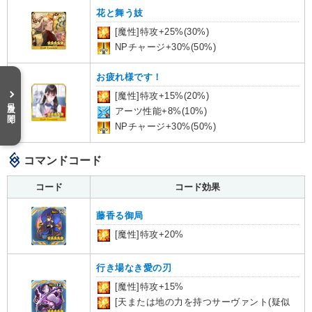
花と舞う妓
[魔性]特攻+25%(30%)
NPチャージ+30%(50%)
お疲れ様です！
[魔性]特攻+15%(20%)
目次を開く
アーツ性能+8%(10%)
NPチャージ+30%(50%)
コマンドコード
コード
コード効果
藤香る御局
[魔性]特攻+20%
行き場なき愛の刃
[魔性]特攻+15%
[天または地の力を持つサーヴァント(疑似