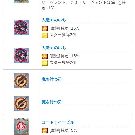
サーヴァント、デミ・サーヴァントは除く)]特
攻+15%
人造くのいち
[魔性]特攻+15%
スター獲得2個
人造くのいち
[魔性]特攻+15%
スター獲得2個
魔を討つ刃
魔を討つ刃
コード：イービル
[魔性]特攻+5%