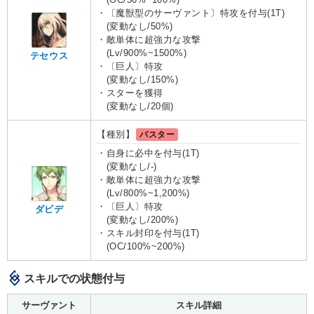
・〔魔獣型のサーヴァント〕特攻を付与(1T)
(変動なし/50%)
・敵単体に超強力な攻撃
(Lv/900%~1500%)
テセウス
・〔巨人〕特攻
(変動なし/150%)
・スターを獲得
(変動なし/20個)
【種別】
バスター
・自身に必中を付与(1T)
(変動なし/-)
・敵単体に超強力な攻撃
(Lv/800%~1,200%)
・〔巨人〕特攻
ダビデ
(変動なし/200%)
・スキル封印を付与(1T)
(OC/100%~200%)
スキルでの状態付与
サーヴァント
スキル詳細