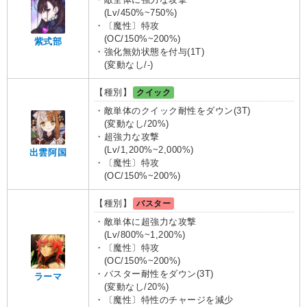
(Lv/450%~750%)
・〔魔性〕特攻
(OC/150%~200%)
紫式部
・強化無効状態を付与(1T)
(変動なし/-)
【種別】
クイック
・敵単体のクイック耐性をダウン(3T)
(変動なし/20%)
・超強力な攻撃
(Lv/1,200%~2,000%)
出雲阿国
・〔魔性〕特攻
(OC/150%~200%)
【種別】
バスター
・敵単体に超強力な攻撃
(Lv/800%~1,200%)
・〔魔性〕特攻
(OC/150%~200%)
・バスター耐性をダウン(3T)
ラーマ
(変動なし/20%)
・〔魔性〕特性のチャージを減少