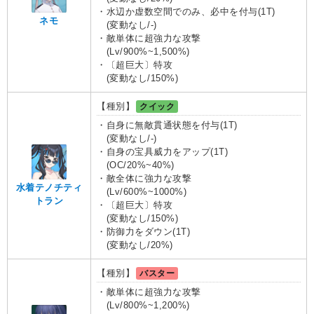
・水辺か虚数空間でのみ、必中を付与(1T)
ネモ
(変動なし/-)
・敵単体に超強力な攻撃
(Lv/900%~1,500%)
・〔超巨大〕特攻
(変動なし/150%)
【種別】
クイック
・自身に無敵貫通状態を付与(1T)
(変動なし/-)
・自身の宝具威力をアップ(1T)
(OC/20%~40%)
・敵全体に強力な攻撃
水着テノチティ
(Lv/600%~1000%)
トラン
・〔超巨大〕特攻
(変動なし/150%)
・防御力をダウン(1T)
(変動なし/20%)
【種別】
バスター
・敵単体に超強力な攻撃
(Lv/800%~1,200%)