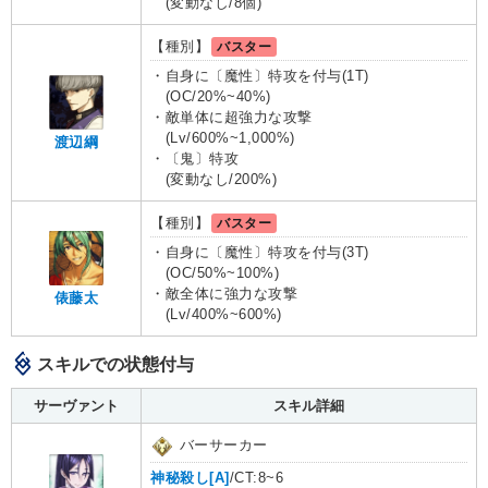
(変動なし/8個)
【種別】
バスター
・自身に〔魔性〕特攻を付与(1T)
(OC/20%~40%)
・敵単体に超強力な攻撃
(Lv/600%~1,000%)
渡辺綱
・〔鬼〕特攻
(変動なし/200%)
【種別】
バスター
・自身に〔魔性〕特攻を付与(3T)
(OC/50%~100%)
・敵全体に強力な攻撃
俵藤太
(Lv/400%~600%)
スキルでの状態付与
サーヴァント
スキル詳細
バーサーカー
神秘殺し[A]
/CT:8~6