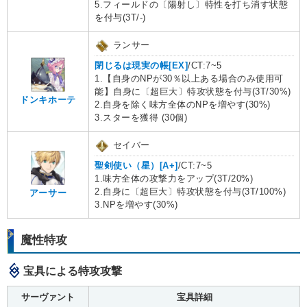
5.フィールドの〔陽射し〕特性を打ち消す状態
を付与(3T/-)
ランサー
閉じるは現実の帳[EX]
/CT:7~5
1.【自身のNPが30％以上ある場合のみ使用可
能】自身に〔超巨大〕特攻状態を付与(3T/30%)
ドンキホーテ
2.自身を除く味方全体のNPを増やす(30%)
3.スターを獲得 (30個)
セイバー
聖剣使い（星）[A+]
/CT:7~5
1.味方全体の攻撃力をアップ(3T/20%)
2.自身に〔超巨大〕特攻状態を付与(3T/100%)
アーサー
3.NPを増やす(30%)
魔性特攻
宝具による特攻攻撃
サーヴァント
宝具詳細