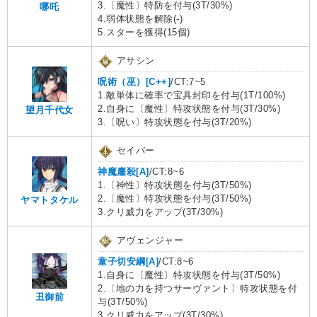
3.〔魔性〕特防を付与(3T/30%)
哪吒
4.弱体状態を解除(-)
5.スターを獲得(15個)
アサシン
呪術（巫）[C++]
/CT:7~5
1.敵単体に確率で宝具封印を付与(1T/100%)
2.自身に〔魔性〕特攻状態を付与(3T/30%)
望月千代女
3.〔呪い〕特攻状態を付与(3T/20%)
セイバー
神魔鏖殺[A]
/CT:8~6
1.〔神性〕特攻状態を付与(3T/50%)
2.〔魔性〕特攻状態を付与(3T/50%)
ヤマトタケル
3.クリ威力をアップ(3T/30%)
アヴェンジャー
童子切安綱[A]
/CT:8~6
1.自身に〔魔性〕特攻状態を付与(3T/50%)
2.〔地の力を持つサーヴァント〕特攻状態を付
丑御前
与(3T/50%)
3.クリ威力をアップ(3T/30%)