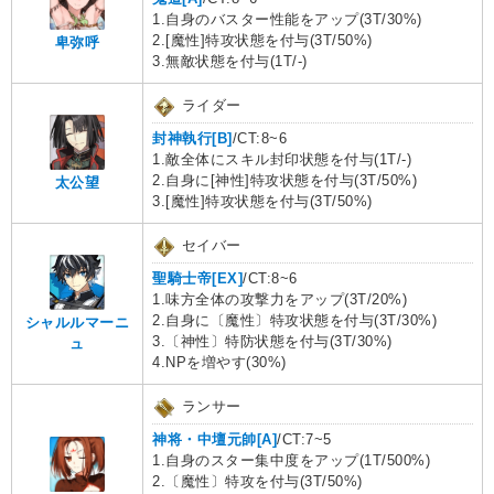
1.自身のバスター性能をアップ(3T/30%)
2.[魔性]特攻状態を付与(3T/50%)
卑弥呼
3.無敵状態を付与(1T/-)
ライダー
封神執行[B]
/CT:8~6
1.敵全体にスキル封印状態を付与(1T/-)
2.自身に[神性]特攻状態を付与(3T/50%)
太公望
3.[魔性]特攻状態を付与(3T/50%)
セイバー
聖騎士帝[EX]
/CT:8~6
1.味方全体の攻撃力をアップ(3T/20%)
2.自身に〔魔性〕特攻状態を付与(3T/30%)
シャルルマーニ
3.〔神性〕特防状態を付与(3T/30%)
ュ
4.NPを増やす(30%)
ランサー
神将・中壇元帥[A]
/CT:7~5
1.自身のスター集中度をアップ(1T/500%)
2.〔魔性〕特攻を付与(3T/50%)