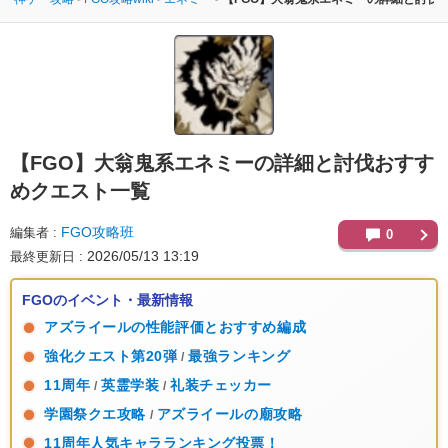
【FGO】
大翁鬼系エネミーの詳細と討伐おすす
めクエスト一覧
FGO攻略班
編集者
0
2026/05/13 13:19
最終更新日
FGOのイベント・最新情報
アズライールの性能評価とおすすめ編成
強化クエスト第20弾
最強ランキング
/
11周年
英霊学装
礼装チェッカー
/
/
学園祭クエ攻略
アズライールの廟攻略
/
11周年人気キャラランキング投票！