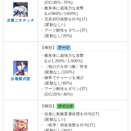
(OC/30%~70%)
・敵単体に超強力な攻撃
(Lv/900%~1500%)
・宝具封印状態を付与(1T)
水着ニキチッチ
(変動なし/-)
・アーツ耐性をダウン(3T)
(変動なし/20%)
【種別】
アーツ
・敵単体に超強力な攻撃
(Lv/1,200%~1,800%)
・〔地の力を持つ敵〕特攻
(変動なし/150%)
・確率でチャージを減少
水着紫式部
(変動なし/60%)
・アーツ耐性をダウン(3T)
(OC/20%~40%)
【種別】
クイック
・自身に無敵貫通状態を付与(1T)
(変動なし/-)
・〔秩序〕特攻状態を付与(1T)
(変動なし/30%)