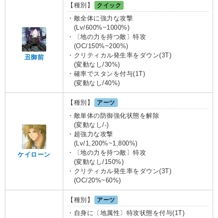
【種別】
クイック
・敵全体に強力な攻撃
(Lv/600%~1000%)
・〔地の力を持つ敵〕特攻
(OC/150%~200%)
・クリティカル発生率をダウン(3T)
丑御前
(変動なし/30%)
・確率でスタンを付与(1T)
(変動なし/40%)
【種別】
アーツ
・敵単体の防御強化状態を解除
(変動なし/-)
・超強力な攻撃
(Lv/1,200%~1,800%)
・〔地の力を持つ敵〕特攻
ケイローン
(変動なし/150%)
・クリティカル発生率をダウン(3T)
(OC/20%~60%)
【種別】
アーツ
・自身に〔地属性〕特攻状態を付与(1T)