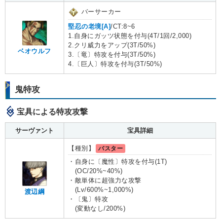
バーサーカー
堅忍の老境[A]
/CT:8~6
1.自身にガッツ状態を付与(4T/1回/2,000)
2.クリ威力をアップ(3T/50%)
ベオウルフ
3.〔竜〕特攻を付与(3T/50%)
4.〔巨人〕特攻を付与(3T/50%)
鬼特攻
宝具による特攻攻撃
サーヴァント
宝具詳細
【種別】
バスター
・自身に〔魔性〕特攻を付与(1T)
(OC/20%~40%)
・敵単体に超強力な攻撃
(Lv/600%~1,000%)
渡辺綱
・〔鬼〕特攻
(変動なし/200%)