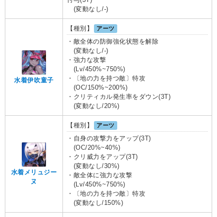
(変動なし/-)
【種別】
アーツ
・敵全体の防御強化状態を解除
(変動なし/-)
・強力な攻撃
(Lv/450%~750%)
・〔地の力を持つ敵〕特攻
水着伊吹童子
(OC/150%~200%)
・クリティカル発生率をダウン(3T)
(変動なし/20%)
【種別】
アーツ
・自身の攻撃力をアップ(3T)
(OC/20%~40%)
・クリ威力をアップ(3T)
(変動なし/30%)
水着メリュジー
・敵全体に強力な攻撃
ヌ
(Lv/450%~750%)
・〔地の力を持つ敵〕特攻
(変動なし/150%)