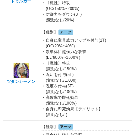
ドゥルガー
・〔魔性〕特攻
(OC/150%~200%)
・防御力をダウン(3T)
(変動なし/20%)
【種別】
アーツ
・自身に宝具威力アップを付与(1T)
(OC/20%~40%)
・敵単体に超強力な攻撃
(Lv/900%~1500%)
・〔魔性〕特攻
(変動なし/150%)
・呪いを付与(5T)
(変動なし/1,000)
ツタンカーメン
・呪厄を付与(5T)
(変動なし/100%)
・高確率で即死効果
(変動なし/100%)
・自身に即死効果【デメリット】
(変動なし/-)
【種別】
アーツ
・敵全体に強力な攻撃