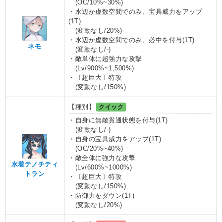
(OC/10%~30%)
・水辺か虚数空間でのみ、宝具威力をアップ
(1T)
(変動なし/20%)
・水辺か虚数空間でのみ、必中を付与(1T)
ネモ
(変動なし/-)
・敵単体に超強力な攻撃
(Lv/900%~1,500%)
・〔超巨大〕特攻
(変動なし/150%)
【種別】
クイック
・自身に無敵貫通状態を付与(1T)
(変動なし/-)
・自身の宝具威力をアップ(1T)
(OC/20%~40%)
・敵全体に強力な攻撃
水着テノチティ
(Lv/600%~1000%)
トラン
・〔超巨大〕特攻
(変動なし/150%)
・防御力をダウン(1T)
(変動なし/20%)