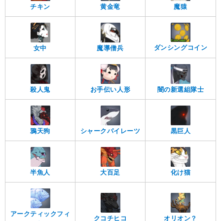
チキン
黄金竜
魔猿
ダンシングコイン
女中
魔導僧兵
殺人鬼
お手伝い人形
闇の新選組隊士
鴉天狗
シャークパイレーツ
黒巨人
化け猫
半魚人
大百足
アークティックフィ
クコチヒコ
オリオン？