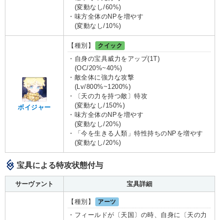
(変動なし/60%)
・味方全体のNPを増やす
(変動なし/10%)
【種別】
クイック
・自身の宝具威力をアップ(1T)
(OC/20%~40%)
・敵全体に強力な攻撃
(Lv/800%~1200%)
・〔天の力を持つ敵〕特攻
(変動なし/150%)
ボイジャー
・味方全体のNPを増やす
(変動なし/20%)
・「今を生きる人類」特性持ちのNPを増やす
(変動なし/20%)
宝具による特攻状態付与
サーヴァント
宝具詳細
【種別】
アーツ
・フィールドが〔天国〕の時、自身に〔天の力