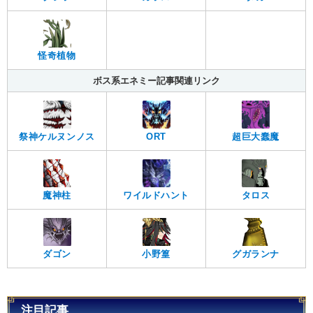
怪奇植物
ボス系エネミー記事関連リンク
祭神ケルヌンノス
ORT
超巨大蠢魔
魔神柱
ワイルドハント
タロス
ダゴン
小野篁
グガランナ
注目記事