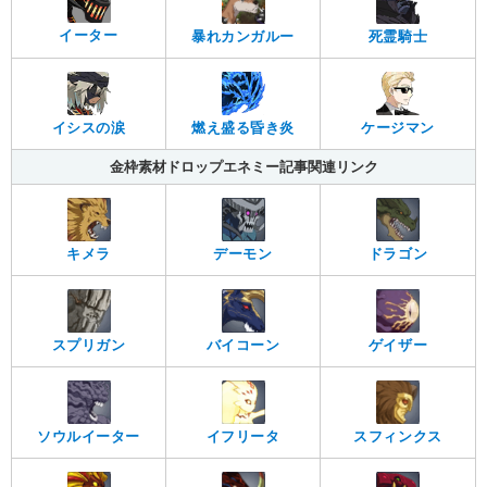
イーター
暴れカンガルー
死霊騎士
イシスの涙
燃え盛る昏き炎
ケージマン
金枠素材ドロップエネミー記事関連リンク
ドラゴン
キメラ
デーモン
スプリガン
バイコーン
ゲイザー
ソウルイーター
イフリータ
スフィンクス