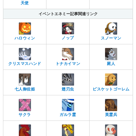
天使
イベントエネミー記事関連リンク
ノッブ
ハロウィン
スノーマン
クリスマスハンド
トナカイマン
屍人
翅刃虫
ビスケットゴーレム
七人御佐姫
サクラ
ガルラ霊
英霊兵