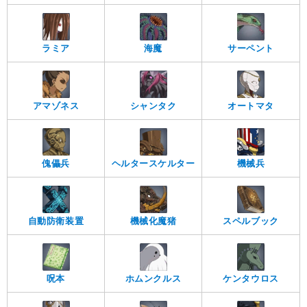
ラミア
海魔
サーペント
シャンタク
オートマタ
アマゾネス
ヘルタースケルター
傀儡兵
機械兵
自動防衛装置
機械化魔猪
スペルブック
ケンタウロス
呪本
ホムンクルス