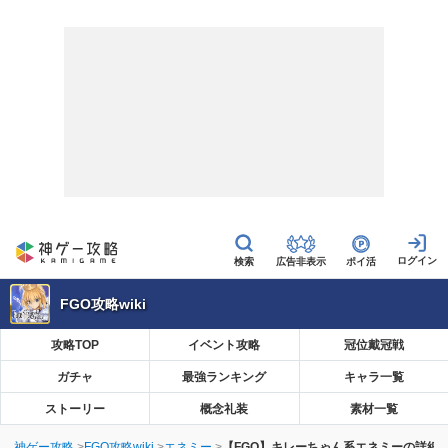
広告非表示
ポイ活
FGO攻略wiki
攻略TOP
イベント攻略
冠位戴冠戦
ガチャ
最強ランキング
キャラ一覧
ストーリー
概念礼装
素材一覧
神ゲー攻略
FGO攻略wiki
エネミー
【FGO】キレーちゃん系エネミーの詳細