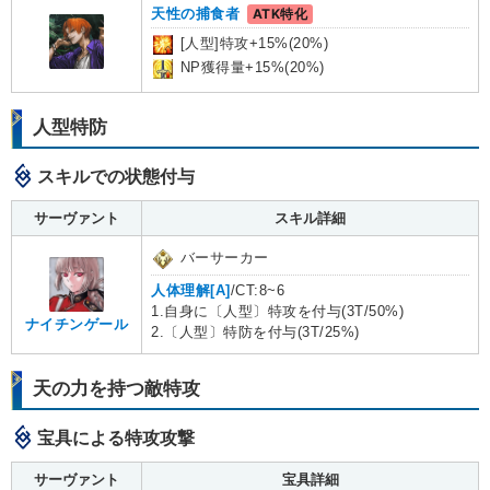
天性の捕食者
ATK特化
[人型]特攻+15%(20%)
NP獲得量+15%(20%)
人型特防
スキルでの状態付与
サーヴァント
スキル詳細
バーサーカー
人体理解[A]
/CT:8~6
1.自身に〔人型〕特攻を付与(3T/50%)
ナイチンゲール
2.〔人型〕特防を付与(3T/25%)
天の力を持つ敵特攻
宝具による特攻攻撃
サーヴァント
宝具詳細