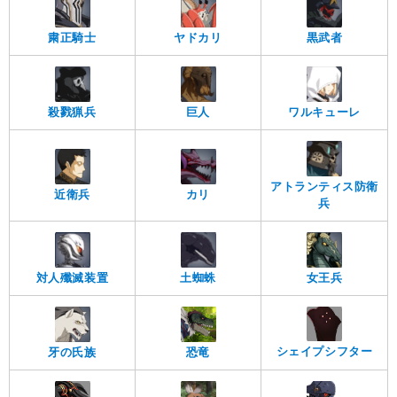
粛正騎士
ヤドカリ
黒武者
殺戮猟兵
巨人
ワルキューレ
アトランティス防衛
近衛兵
カリ
兵
対人殲滅装置
女王兵
土蜘蛛
シェイプシフター
牙の氏族
恐竜