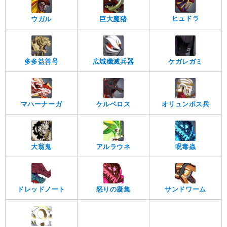
ヒュドラ
ウガル
巨大魔猪
多多益善号
広域殲滅兵器
ケガレガミ
マハーナーガ
ケルベロス
オリュンポス兵
呪毒蟲
大翁鬼
アルラウネ
ドレッドノート
怒りの凝集
サンドワーム