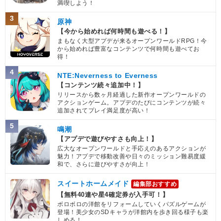
満喫しよう！
3
原神
【今から始めれば何時間も遊べる！】
まもなく大型アプデが来るオープンワールドRPG！今
から始めれば豊富なコンテンツで何時間も遊べてお
得！
4
NTE:Neverness to Everness
【コンテンツ続々追加中！】
リリースから数ヶ月経過した新作オープンワールドの
アクションゲーム。アプデのたびにコンテンツが続々
追加されてプレイ満足度が高い！
5
鳴潮
【アプデで遊びやすさも向上！】
広大なオープンワールドと手応えのあるアクションが
魅力！アプデで移動改善や日々のミッション難易度緩
和で、さらに遊びやすさが向上！
スイートホームメイド
編集部おすすめ
【無料40連や星4確定券が入手可！】
ボロボロの洋館をリフォームしていくパズルゲームが
登場！美少女のSDキャラが洋館内を歩き回る様子も楽
しめる！