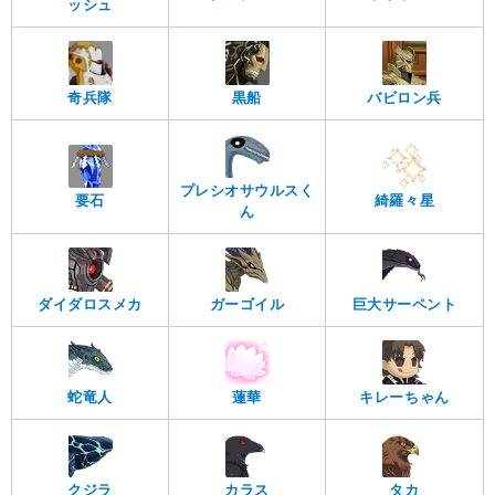
ッシュ
奇兵隊
黒船
バビロン兵
プレシオサウルスく
要石
綺羅々星
ん
ダイダロスメカ
ガーゴイル
巨大サーペント
蛇竜人
蓮華
キレーちゃん
クジラ
カラス
タカ