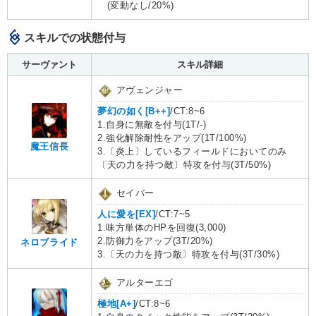
(変動なし/20%)
スキルでの状態付与
サーヴァント
スキル詳細
アヴェンジャー
夢幻の如く[B++]
/CT:8~6
1.自身に無敵を付与(1T/-)
2.強化解除耐性をアップ(1T/100%)
魔王信長
3.〔炎上〕しているフィールドにおいてのみ
〔天の力を持つ敵〕特攻を付与(3T/50%)
セイバー
人に愛を[EX]
/CT:7~5
1.味方単体のHPを回復(3,000)
2.防御力をアップ(3T/20%)
ネロブライド
3.〔天の力を持つ敵〕特攻を付与(3T/30%)
アルターエゴ
極地[A+]
/CT:8~6