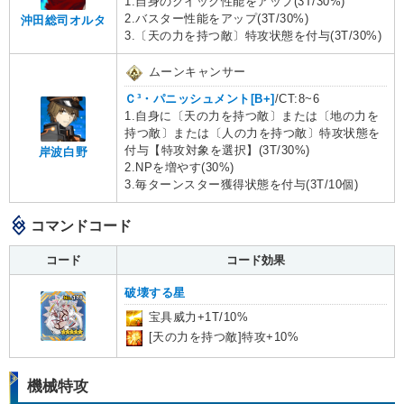
1.自身のクイック性能をアップ(3T/30%)
2.バスター性能をアップ(3T/30%)
沖田総司オルタ
3.〔天の力を持つ敵〕特攻状態を付与(3T/30%)
ムーンキャンサー
Ｃ³・パニッシュメント[B+]
/CT:8~6
1.自身に〔天の力を持つ敵〕または〔地の力を
持つ敵〕または〔人の力を持つ敵〕特攻状態を
付与【特攻対象を選択】(3T/30%)
岸波白野
2.NPを増やす(30%)
3.毎ターンスター獲得状態を付与(3T/10個)
コマンドコード
コード
コード効果
破壊する星
宝具威力+1T/10%
[天の力を持つ敵]特攻+10%
機械特攻