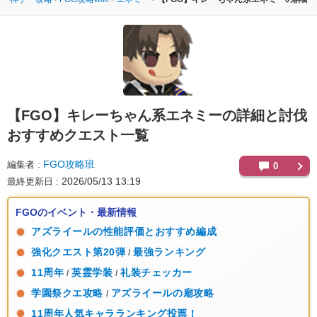
【FGO】
キレーちゃん系エネミーの詳細と討伐
おすすめクエスト一覧
FGO攻略班
編集者
0
2026/05/13 13:19
最終更新日
FGOのイベント・最新情報
アズライールの性能評価とおすすめ編成
強化クエスト第20弾
最強ランキング
/
11周年
英霊学装
礼装チェッカー
/
/
学園祭クエ攻略
アズライールの廟攻略
/
11周年人気キャラランキング投票！