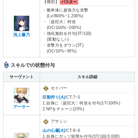
【種別】
バスター
・敵単体に超強力な攻撃
(Lv/800%~1,200%)
・〔超巨大〕特攻
(OC/150%~200%)
・強化無効を付与(3T/1回)
浅上藤乃
(変動なし/-)
・攻撃力をダウン(3T)
(OC/10%~30%)
スキルでの状態付与
サーヴァント
スキル詳細
セイバー
巨獣狩り[A]
/CT:7~5
1.自身に〔超巨大〕特攻を付与(1T/100%)
アーサー
2.NPをチャージ(20%)
アサシン
山の心臓[A]
/CT:8~6
1.自身にガッツ状態を付与(3T/1回/3,000)