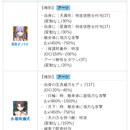
【種別】
アーツ
・自身に〔天属性〕特攻状態を付与(1T)
(変動なし/30%)
・自身に〔星属性〕特攻状態を付与(1T)
(変動なし/30%)
・敵全体に強力な攻撃
(Lv/450%~750%)
BBドバイ
・〔保護対象外〕特攻
(OC/150%~200%)
・アーツ耐性をダウン(3T)
(変動なし/20%)
【種別】
アーツ
・自身の宝具威力をアップ(1T)
(OC/20%~40%)
・〔日輪〕時、敵単体に超強力な攻撃
(Lv/900%~1500%)
・〔月下〕時、敵全体に強力な攻撃
(Lv/450%~750%)
・〔天の力を持つ敵〕特攻
水着両儀式
(変動なし/150%)
・確率で即死付与