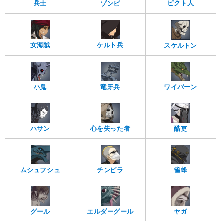
ピクト人
兵士
ゾンビ
女海賊
ケルト兵
スケルトン
ワイバーン
小鬼
竜牙兵
ハサン
心を失った者
酷吏
ムシュフシュ
チンピラ
雀蜂
グール
エルダーグール
ヤガ