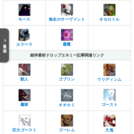
無名のサーヴァント
モース
オセロトル
目次を開く
蠢魔
カラベラ
銀枠素材ドロップエネミー記事関連リンク
獣人
ゴブリン
ウリディンム
魔猪
ゴースト
オオカミ
巨大ゴースト
ゴーレム
大鬼