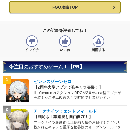
FGO攻略TOP
この記事を評価してね！
イマイチ
いいね
指摘する
今注目のおすすめゲーム！【PR】
1
ゼンレスゾーンゼロ
【2周年大型アプデで強キャラ実装！】
HoYoverseのアクションRPGが2周年の大型アプデが
実装！システム改善スキマ時間でも遊びやすい！
2
アークナイツ：エンドフィールド
【戦闘も工業発展も自由自在！】
アークナイツ最新作は圧倒的人気の注目作！こだわり
抜かれたキャラと重厚な世界観のオープンワールドを