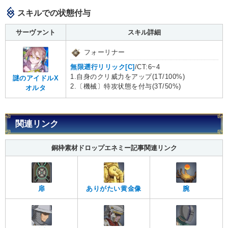
スキルでの状態付与
サーヴァント
スキル詳細
フォーリナー
無限遡行リリック[C]
/CT:6~4
1.自身のクリ威力をアップ(1T/100%)
謎のアイドルX
2.〔機械〕特攻状態を付与(3T/50%)
オルタ
関連リンク
銅枠素材ドロップエネミー記事関連リンク
扉
ありがたい黄金像
腕