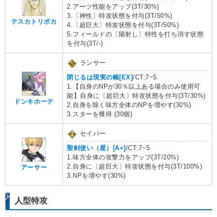
2.アーツ性能をアップ(3T/30%)
3.〔神性〕特攻状態を付与(3T/50%)
テスカトリポカ
4.〔超巨大〕特攻状態を付与(3T/50%)
5.フィールドの〔陽射し〕特性を打ち消す状態
を付与(3T/-)
ランサー
閉じるは現実の帳[EX]
/CT:7~5
1.【自身のNPが30％以上ある場合のみ使用可
能】自身に〔超巨大〕特攻状態を付与(3T/30%)
ドンキホーテ
2.自身を除く味方全体のNPを増やす(30%)
3.スターを獲得 (30個)
セイバー
聖剣使い（星）[A+]
/CT:7~5
1.味方全体の攻撃力をアップ(3T/20%)
2.自身に〔超巨大〕特攻状態を付与(3T/100%)
アーサー
3.NPを増やす(30%)
人型特攻