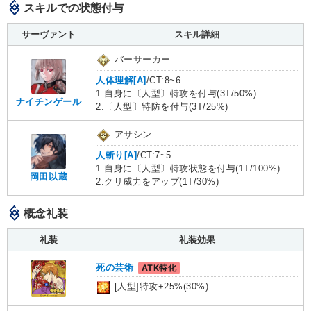
スキルでの状態付与
サーヴァント
スキル詳細
バーサーカー
人体理解[A]
/CT:8~6
1.自身に〔人型〕特攻を付与(3T/50%)
ナイチンゲール
2.〔人型〕特防を付与(3T/25%)
アサシン
人斬り[A]
/CT:7~5
1.自身に〔人型〕特攻状態を付与(1T/100%)
岡田以蔵
2.クリ威力をアップ(1T/30%)
概念礼装
礼装
礼装効果
死の芸術
ATK特化
[人型]特攻+25%(30%)