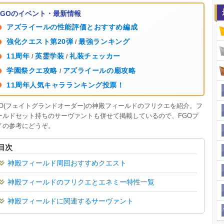
FGOのイベント・最新情報
アズライールの性能評価とおすすめ編成
強化クエスト第20弾
最強ランキング
/
11周年
英霊学装
礼装チェッカー
/
/
学園祭クエ攻略
アズライールの廟攻略
/
11周年人気キャラランキング投票！
GO(フェイトグランドオーダー)の神殿フィールドのフリクエを紹介。フ
ールドセット持ちのサーヴァントも併せて掲載しているので、FGOプ
イの参考にどうぞ。
目次
神殿フィールド周回おすすめクエスト
神殿フィールドのフリクエとエネミー特性一覧
神殿フィールドに関連するサーヴァント