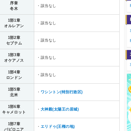
序章
・該当なし
冬木
1部1章
・該当なし
オルレアン
1部2章
・該当なし
セプテム
1部3章
・該当なし
オケアノス
1部4章
・該当なし
ロンドン
1部5章
・
ワシントン(特別行政区)
北米
1部6章
・
大神殿(太陽王の居城)
キャメロット
1部7章
・
エリドゥ(王権の地)
バビロニア