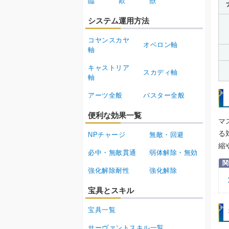
臨
欺
獣
システム運用方法
コヤンスカヤ
オベロン軸
軸
キャストリア
スカディ軸
軸
アーツ全般
バスター全般
便利な効果一覧
マ
る
NPチャージ
無敵・回避
縮
必中・無敵貫通
弱体解除・無効
強化解除耐性
強化解除
宝具とスキル
宝具一覧
サーヴァントスキル一覧