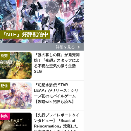
『NTE』好評配信中
詳細を見る
『ほの暮しの庭』が発売開
発売
始！『夜廻』スタッフによ
る不穏な空気の漂う生活
SLG
『幻想水滸伝 STAR
配信
LEAP』がリリース！シリ
ーズ初のモバイルゲーム
【攻略wiki開設も済み】
【先行プレイレポート＆イ
特集
ンタビュー】『Beast of
Reincarnation』荒廃した