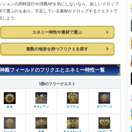
ッションの同時並行や消費APを気にしないなら、欲しいドロップ
材で選ぶのもあり。不足している素材がドロップするクエストで
回しよう。
エネミー特性や素材で選ぶ
複数の地形を持つフリクエを探す
神殿フィールドのフリクエとエネミー特性一覧
1部のフリークエスト
オルレアン
セプテム
オケアノス
冬木
ロンドン
北米
キャメロット
バビロニア