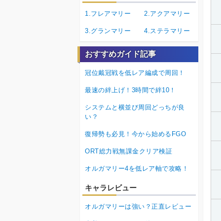
1.フレアマリー
2.アクアマリー
3.グランマリー
4.ステラマリー
おすすめガイド記事
冠位戴冠戦を低レア編成で周回！
最速の絆上げ！3時間で絆10！
システムと横並び周回どっちが良
い？
復帰勢も必見！今から始めるFGO
ORT総力戦無課金クリア検証
オルガマリー4を低レア軸で攻略！
キャラレビュー
オルガマリーは強い？正直レビュー