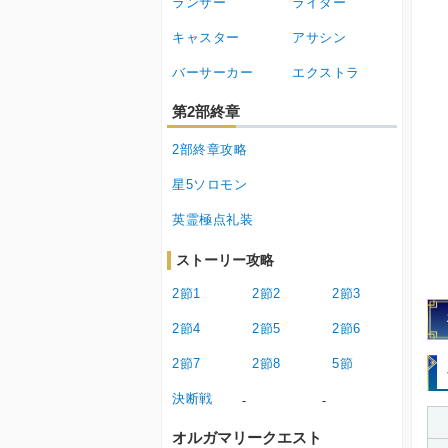
ランサー
ライダー
キャスター
アサシン
バーサーカー
エクストラ
第2部終章
2部終章攻略
星5ソロモン
英霊極点礼装
ストーリー攻略
2節1
2節2
2節3
2節4
2節5
2節6
2節7
2節8
5節
決断戦
-
-
オルガマリークエスト