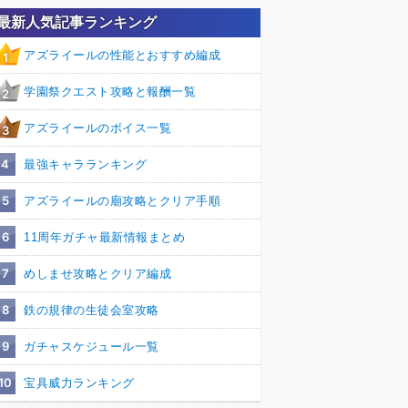
最新人気記事ランキング
アズライールの性能とおすすめ編成
1
学園祭クエスト攻略と報酬一覧
2
アズライールのボイス一覧
3
4
最強キャラランキング
5
アズライールの廟攻略とクリア手順
6
11周年ガチャ最新情報まとめ
7
めしませ攻略とクリア編成
8
鉄の規律の生徒会室攻略
9
ガチャスケジュール一覧
10
宝具威力ランキング