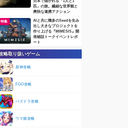
日本で描かれる「1人と1
匹」の旅。繊細な世界観と
爽快な連携アクション
AIと共に幾多のSeedを生み
特集
出し大きなプロジェクトを
作り上げる『MIMESIS』開
発秘話トークイベントレポ
ート
攻略取り扱いゲーム
原神攻略
FGO攻略
パズドラ攻略
ウマ娘攻略