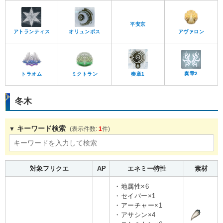
アトランティス
オリュンポス
平安京
アヴァロン
奏章2
トラオム
ミクトラン
奏章1
冬木
キーワード検索
1
対象フリクエ
AP
エネミー特性
素材
・地属性×6
・セイバー×1
・アーチャー×1
・アサシン×4