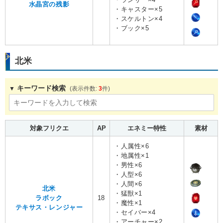
水晶宮の残影
・キャスター×5
・スケルトン×4
・ブック×5
北米
キーワード検索
3
対象フリクエ
AP
エネミー特性
素材
・人属性×6
・地属性×1
・男性×6
・人型×6
・人間×6
北米
・猛獣×1
ラボック
18
・魔性×1
テキサス・レンジャー
・セイバー×4
・アーチャー×2