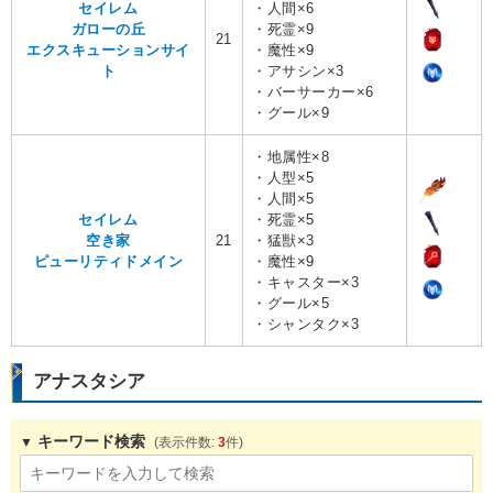
セイレム
・人間×6
ガローの丘
・死霊×9
21
エクスキューションサイ
・魔性×9
ト
・アサシン×3
・バーサーカー×6
・グール×9
・地属性×8
・人型×5
・人間×5
セイレム
・死霊×5
空き家
21
・猛獣×3
ピューリティドメイン
・魔性×9
・キャスター×3
・グール×5
・シャンタク×3
アナスタシア
キーワード検索
3