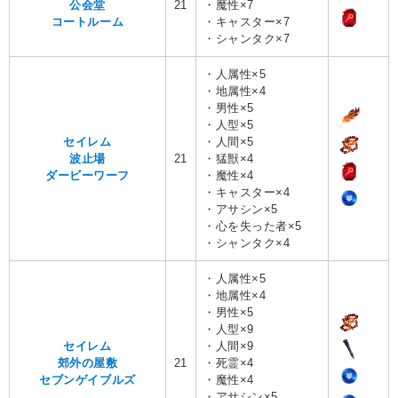
公会堂
21
・魔性×7
コートルーム
・キャスター×7
・シャンタク×7
・人属性×5
・地属性×4
・男性×5
・人型×5
セイレム
・人間×5
波止場
21
・猛獣×4
ダービーワーフ
・魔性×4
・キャスター×4
・アサシン×5
・心を失った者×5
・シャンタク×4
・人属性×5
・地属性×4
・男性×5
・人型×9
セイレム
・人間×9
郊外の屋敷
21
・死霊×4
セブンゲイブルズ
・魔性×4
・アサシン×5