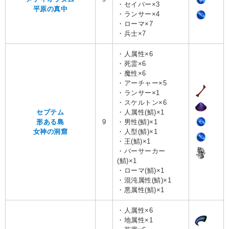
・セイバー×3
平原の真中
・ランサー×4
・ローマ×7
・兵士×7
・人属性×6
・死霊×6
・魔性×6
・アーチャー×5
・ランサー×1
・スケルトン×6
セプテム
・人属性(鯖)×1
形ある島
9
・男性(鯖)×1
女神の洞窟
・人型(鯖)×1
・王(鯖)×1
・バーサーカー
(鯖)×1
・ローマ(鯖)×1
・混沌属性(鯖)×1
・悪属性(鯖)×1
・人属性×6
・地属性×1