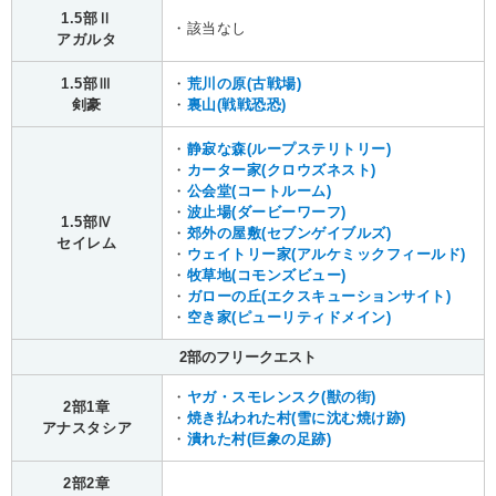
1.5部Ⅱ
・該当なし
アガルタ
1.5部Ⅲ
・
荒川の原(古戦場)
剣豪
・
裏山(戦戦恐恐)
・
静寂な森(ループステリトリー)
・
カーター家(クロウズネスト)
・
公会堂(コートルーム)
・
波止場(ダービーワーフ)
1.5部Ⅳ
・
郊外の屋敷(セブンゲイブルズ)
セイレム
・
ウェイトリー家(アルケミックフィールド)
・
牧草地(コモンズビュー)
・
ガローの丘(エクスキューションサイト)
・
空き家(ピューリティドメイン)
2部のフリークエスト
・
ヤガ・スモレンスク(獣の街)
2部1章
・
焼き払われた村(雪に沈む焼け跡)
アナスタシア
・
潰れた村(巨象の足跡)
2部2章