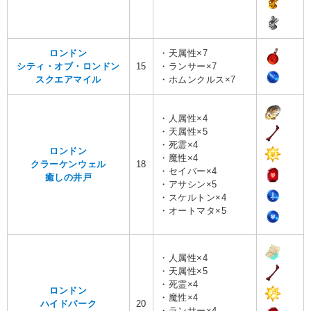
ロンドン
・天属性×7
シティ・オブ・ロンドン
15
・ランサー×7
スクエアマイル
・ホムンクルス×7
・人属性×4
・天属性×5
・死霊×4
ロンドン
・魔性×4
クラーケンウェル
18
・セイバー×4
癒しの井戸
・アサシン×5
・スケルトン×4
・オートマタ×5
・人属性×4
・天属性×5
・死霊×4
ロンドン
・魔性×4
ハイドパーク
20
・ランサー×4