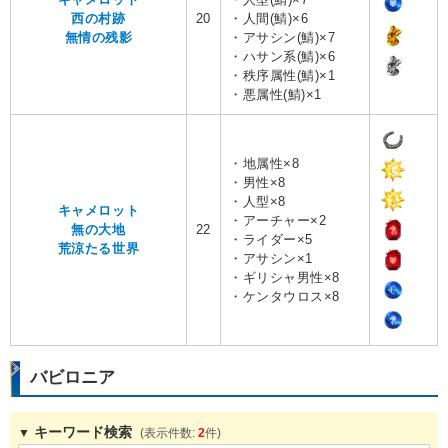
西の村跡
20
・人間(鯖)×6
無情の残影
・アサシン(鯖)×7
・ハサン系(鯖)×6
・秩序属性(鯖)×1
・悪属性(鯖)×1
・地属性×8
・男性×8
・人型×8
キャメロット
・アーチャー×2
無の大地
22
・ライダー×5
荒涼たる世界
・アサシン×1
・ギリシャ男性×8
・ケンタウロス×8
バビロニア
キーワード検索
2