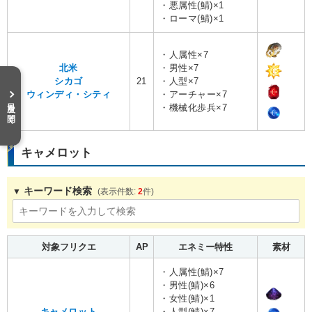
・悪属性(鯖)×1
・ローマ(鯖)×1
・人属性×7
北米
・男性×7
シカゴ
21
・人型×7
ウィンディ・シティ
・アーチャー×7
目次を開く
・機械化歩兵×7
キャメロット
キーワード検索
2
対象フリクエ
AP
エネミー特性
素材
・人属性(鯖)×7
・男性(鯖)×6
・女性(鯖)×1
キャメロット
・人型(鯖)×7