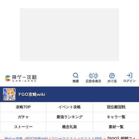
広告非表示
ポイ活
FGO攻略wiki
攻略TOP
イベント攻略
冠位戴冠戦
ガチャ
最強ランキング
キャラ一覧
ストーリー
概念礼装
素材一覧
神ゲー攻略
FGO攻略wiki
フリークエスト
クエスト特性
【FGO】暗闇フィ