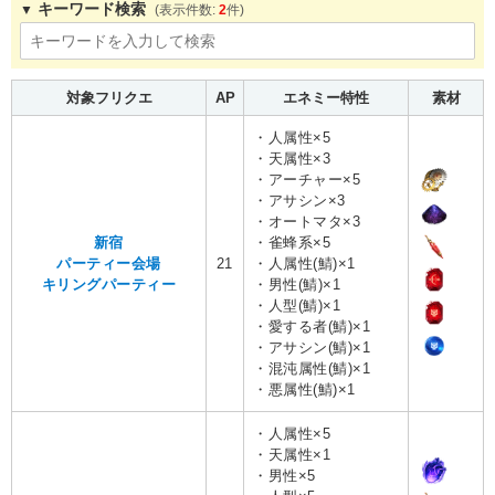
キーワード検索
2
対象フリクエ
AP
エネミー特性
素材
・人属性×5
・天属性×3
・アーチャー×5
・アサシン×3
・オートマタ×3
新宿
・雀蜂系×5
パーティー会場
21
・人属性(鯖)×1
キリングパーティー
・男性(鯖)×1
・人型(鯖)×1
・愛する者(鯖)×1
・アサシン(鯖)×1
・混沌属性(鯖)×1
・悪属性(鯖)×1
・人属性×5
・天属性×1
・男性×5