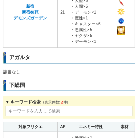
・人型×5
新宿
・人間×5
新宿御苑
21
・デーモン×1
デモンズガーデン
・魔性×1
・キャスター×6
・悪属性×5
・ヤクザ×5
・デーモン×1
アガルタ
該当なし
下総国
キーワード検索
2
対象フリクエ
AP
エネミー特性
素材
・地属性×1