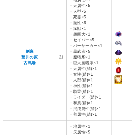
・天属性×5
・人型×5
・死霊×5
・魔性×6
・猛獣×1
・超巨大×1
・セイバー×5
・バーサーカー×1
剣豪
・黒武者×5
荒川の原
21
・魔猪系×1
古戦場
・巨大魔猪系×1
・天属性(鯖)×1
・女性(鯖)×1
・人型(鯖)×1
・神性(鯖)×1
・騎乗(鯖)×1
・ライダー(鯖)×1
・和風(鯖)×1
・混沌属性(鯖)×1
・善属性(鯖)×1
・地属性×1
・天属性×5