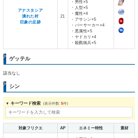
・男性×5
・人型×5
アナスタシア
・魔性×4
潰れた村
21
・アサシン×5
巨象の足跡
・バーサーカー×4
・悪属性×5
・ヤドカリ×4
・殺戮猟兵×5
ゲッテル
該当なし
シン
キーワード検索
5
対象フリクエ
AP
エネミー特性
素材