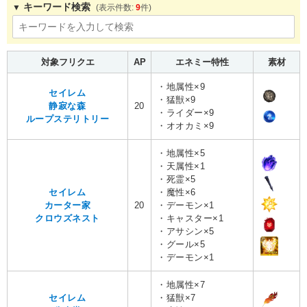
キーワード検索
9
対象フリクエ
AP
エネミー特性
素材
・地属性×9
セイレム
・猛獣×9
静寂な森
20
・ライダー×9
ループステリトリー
・オオカミ×9
・地属性×5
・天属性×1
・死霊×5
セイレム
・魔性×6
カーター家
20
・デーモン×1
クロウズネスト
・キャスター×1
・アサシン×5
・グール×5
・デーモン×1
・地属性×7
セイレム
・猛獣×7