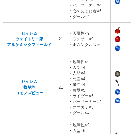
・バーサーカー×4
・心を失った者×5
・グール×4
セイレム
・天属性×9
ウェイトリー家
21
・ランサー×9
アルケミックフィールド
・ホムンクルス×9
・地属性×9
・人型×4
・人間×4
・死霊×4
セイレム
・魔性×4
牧草地
21
・猛獣×5
コモンズビュー
・ライダー×5
・バーサーカー×4
・オオカミ×5
・グール×4
・地属性×9
・人型×6