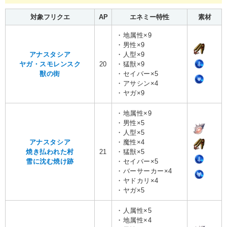
対象フリクエ
AP
エネミー特性
素材
・地属性×9
・男性×9
アナスタシア
・人型×9
ヤガ・スモレンスク
20
・猛獣×9
獣の街
・セイバー×5
・アサシン×4
・ヤガ×9
・地属性×9
・男性×5
・人型×5
アナスタシア
・魔性×4
焼き払われた村
21
・猛獣×5
雪に沈む焼け跡
・セイバー×5
・バーサーカー×4
・ヤドカリ×4
・ヤガ×5
・人属性×5
・地属性×4