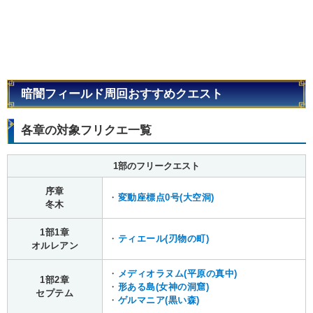
暗闇フィールド周回おすすめクエスト
各章の対象フリクエ一覧
1部のフリークエスト
序章
・
変動座標点0号(大空洞)
冬木
1部1章
・
ティエール(刃物の町)
オルレアン
・
メディオラヌム(平原の真中)
1部2章
・
形ある島(女神の洞窟)
セプテム
・
ゲルマニア(黒い森)