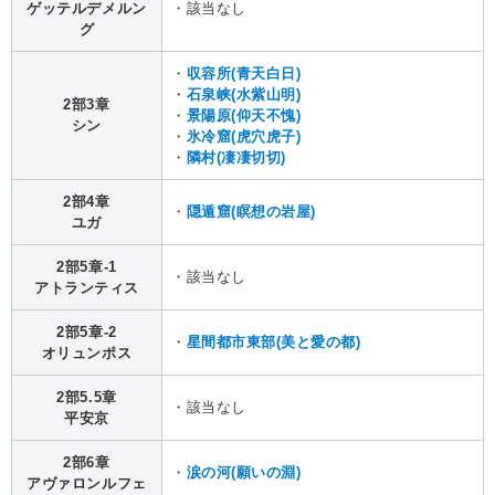
ゲッテルデメルン
・該当なし
グ
・
収容所(青天白日)
・
石泉峡(水紫山明)
2部3章
・
景陽原(仰天不愧)
シン
・
氷冷窟(虎穴虎子)
・
隣村(凄凄切切)
2部4章
・
隠遁窟(瞑想の岩屋)
ユガ
2部5章-1
・該当なし
アトランティス
2部5章-2
・
星間都市東部(美と愛の都)
オリュンポス
2部5.5章
・該当なし
平安京
2部6章
・
涙の河(願いの淵)
アヴァロンルフェ