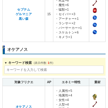
・死霊×6
・魔性×6
セプテム
・猛獣×1
ゲルマニア
15
・セイバー×3
黒い森
・アーチャー×1
・ランサー×2
・バーサーカー×1
・スケルトン×6
・キメラ×1
オケアノス
キーワード検索
1
対象フリクエ
AP
エネミー特性
素材
・人属性×5
・地属性×4
・女性×4
・人型×4
オケアノス