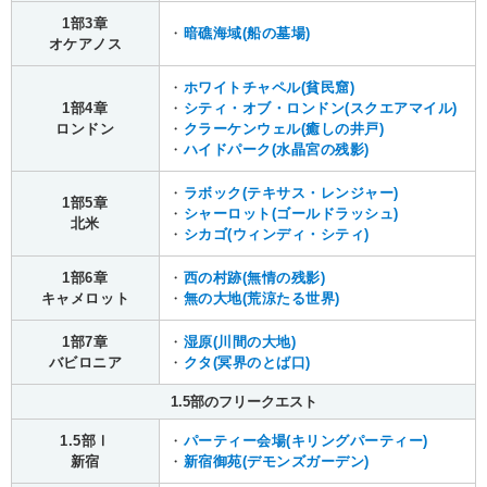
1部3章
・
暗礁海域(船の墓場)
オケアノス
・
ホワイトチャペル(貧民窟)
1部4章
・
シティ・オブ・ロンドン(スクエアマイル)
ロンドン
・
クラーケンウェル(癒しの井戸)
・
ハイドパーク(水晶宮の残影)
・
ラボック(テキサス・レンジャー)
1部5章
・
シャーロット(ゴールドラッシュ)
北米
・
シカゴ(ウィンディ・シティ)
1部6章
・
西の村跡(無情の残影)
キャメロット
・
無の大地(荒涼たる世界)
1部7章
・
湿原(川間の大地)
バビロニア
・
クタ(冥界のとば口)
1.5部のフリークエスト
1.5部Ⅰ
・
パーティー会場(キリングパーティー)
新宿
・
新宿御苑(デモンズガーデン)