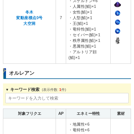
・スケルトン×6
・人属性(鯖)×1
冬木
・女性(鯖)×1
変動座標点0号
7
・人型(鯖)×1
大空洞
・王(鯖)×1
・竜特性(鯖)×1
・セイバー(鯖)×1
・秩序属性(鯖)×1
・悪属性(鯖)×1
・アルトリア顔
(鯖)×1
オルレアン
キーワード検索
1
対象フリクエ
AP
エネミー特性
素材
・地属性×6
・竜特性×6