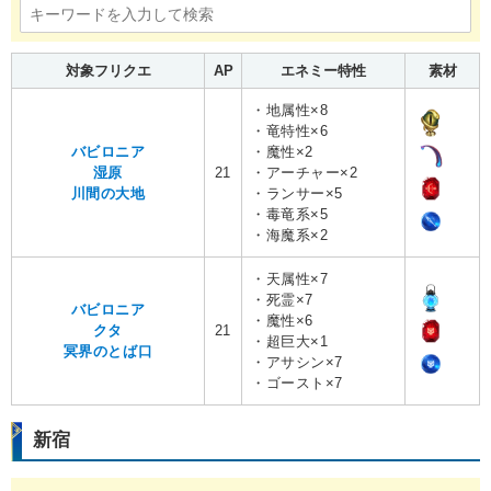
対象フリクエ
AP
エネミー特性
素材
・地属性×8
・竜特性×6
バビロニア
・魔性×2
湿原
21
・アーチャー×2
川間の大地
・ランサー×5
・毒竜系×5
・海魔系×2
・天属性×7
・死霊×7
バビロニア
・魔性×6
クタ
21
・超巨大×1
冥界のとば口
・アサシン×7
・ゴースト×7
新宿