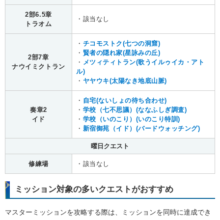
2部6.5章
・該当なし
トラオム
・
チコモストク(七つの洞窟)
・
賢者の隠れ家(星詠みの丘)
2部7章
・
メツィティトラン(歌うイルゥイカ・アト
ナウイミクトラン
ル)
・
ヤヤウキ(太陽なき地底山脈)
・
自宅(ないしょの待ち合わせ)
奏章2
・
学校（七不思議）(ななふしぎ調査)
イド
・
学校（いのこり）(いのこり特訓)
・
新宿御苑（イド）(バードウォッチング)
曜日クエスト
修練場
・該当なし
ミッション対象の多いクエストがおすすめ
マスターミッションを攻略する際は、ミッションを同時に達成でき