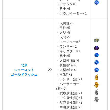
・アサシン×1
・兵士×6
・ソウルイーター×1
・人属性×5
・男性×5
・人型×5
・人間×5
・アーチャー×2
・ランサー×2
・キャスター×1
・兵士×5
・人属性(鯖)×4
北米
・男性(鯖)×4
シャーロット
20
・人型(鯖)×4
ゴールドラッシュ
・王(鯖)×2
・ランサー(鯖)×1
・バーサーカー
(鯖)×3
・秩序属性(鯖)×1
・中立属性(鯖)×1
・混沌属性(鯖)×2
・中庸属性(鯖)×3