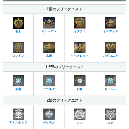
1部のフリークエスト
オルレアン
セプテム
オケアノス
冬木
ロンドン
北米
キャメロット
バビロニア
1.5部のフリークエスト
新宿
アガルタ
剣豪
セイレム
2部のフリークエスト
アナスタシア
ゲッテル
シン
ユガ