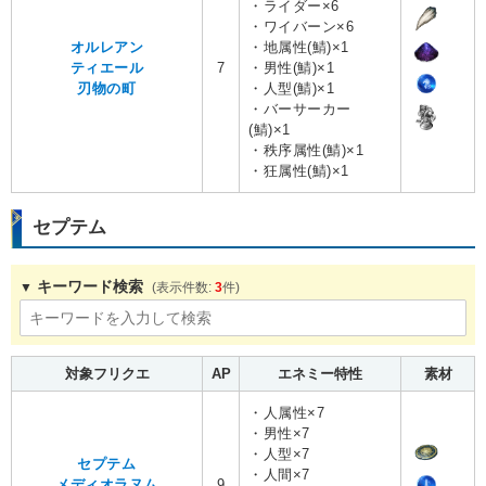
・ライダー×6
・ワイバーン×6
オルレアン
・地属性(鯖)×1
ティエール
7
・男性(鯖)×1
刃物の町
・人型(鯖)×1
・バーサーカー
(鯖)×1
・秩序属性(鯖)×1
・狂属性(鯖)×1
セプテム
キーワード検索
3
対象フリクエ
AP
エネミー特性
素材
・人属性×7
・男性×7
・人型×7
セプテム
・人間×7
メディオラヌム
9