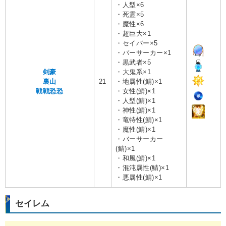
・人型×6
・死霊×5
・魔性×6
・超巨大×1
・セイバー×5
・バーサーカー×1
・黒武者×5
剣豪
・大鬼系×1
裏山
21
・地属性(鯖)×1
戦戦恐恐
・女性(鯖)×1
・人型(鯖)×1
・神性(鯖)×1
・竜特性(鯖)×1
・魔性(鯖)×1
・バーサーカー
(鯖)×1
・和風(鯖)×1
・混沌属性(鯖)×1
・悪属性(鯖)×1
セイレム