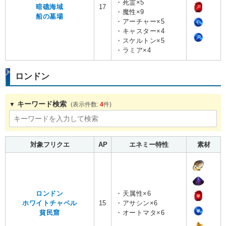
・死霊×5
暗礁海域
17
・魔性×9
船の墓場
・アーチャー×5
・キャスター×4
・スケルトン×5
・ラミア×4
ロンドン
キーワード検索
4
対象フリクエ
AP
エネミー特性
素材
ロンドン
・天属性×6
ホワイトチャペル
15
・アサシン×6
貧民窟
・オートマタ×6