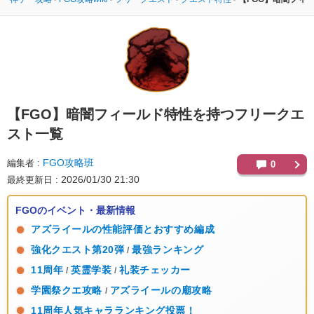
【FGO】
暗闇フィールド特性を持つフリークエ
スト一覧
FGO攻略班
編集者
0
2026/01/30 21:30
最終更新日
FGOのイベント・最新情報
アズライールの性能評価とおすすめ編成
強化クエスト第20弾
最強ランキング
/
11周年
英霊学装
礼装チェッカー
/
/
学園祭クエ攻略
アズライールの廟攻略
/
11周年人気キャラランキング投票！