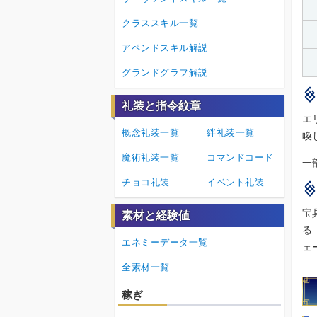
クラススキル一覧
アペンドスキル解説
グランドグラフ解説
礼装と指令紋章
エ
概念礼装一覧
絆礼装一覧
喚
魔術礼装一覧
コマンドコード
一
チョコ礼装
イベント礼装
宝
素材と経験値
る
エネミーデータ一覧
ェ
全素材一覧
稼ぎ