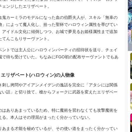
チェンジしたエリザベート。
血鬼カーミラのモデルになった血の伯爵夫人が、スキル「無辜の
物」によって魔人化し、拾った聖杯でハロウィン属性を帯びてい
。アイドル文化に傾倒しつつ、お城で夢見るお姫様属性まで追加
たてんこもりサーヴァント。
ベントでは主人公にハロウィンパーティの招待状を送り、チェイ
城で待ち受けていた。ちなみにFGO初の配布サーヴァントでもあ
。
エリザベート(ハロウィン)の人物像
き刺し拷問やアイアンメイデンの逸話を完全に「アタシには関係
ない話」と切り捨て、槍からフォークに武器を変えたエリザベー
。
力はありあまっているため、特に魔術を習わなくても攻撃魔術を
える。本人はその理屈がまったく分かっていない。
りあまる才能を秘めているが、その使い道をまったく分かってい