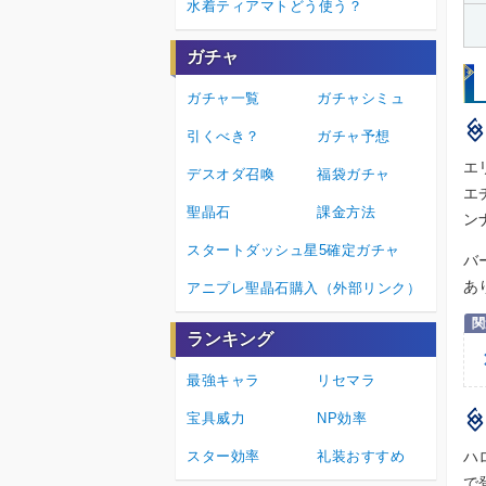
水着ティアマトどう使う？
ガチャ
ガチャ一覧
ガチャシミュ
引くべき？
ガチャ予想
エ
デスオダ召喚
福袋ガチャ
エ
聖晶石
課金方法
ン
スタートダッシュ星5確定ガチャ
バ
あ
アニプレ聖晶石購入（外部リンク）
ランキング
最強キャラ
リセマラ
宝具威力
NP効率
スター効率
礼装おすすめ
ハ
で