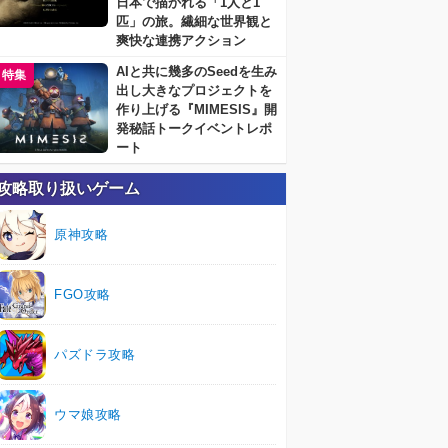
日本で描かれる「1人と1
匹」の旅。繊細な世界観と
爽快な連携アクション
AIと共に幾多のSeedを生み
特集
出し大きなプロジェクトを
作り上げる『MIMESIS』開
発秘話トークイベントレポ
ート
攻略取り扱いゲーム
原神攻略
FGO攻略
パズドラ攻略
ウマ娘攻略