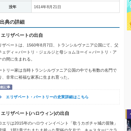
没年
1614年8月21日
出典の詳細
エリザベートの出自
リザベートは、1560年8月7日、トランシルヴァニア公国にて、父
チェディ＝バートリ・ジェルジと母ショムヨーイ＝バートリ・ア
ナの間に生まれる。
ートリー家は当時トランシルヴァニア公国の中でも有数の名門で
り、非常に裕福な家系に生まれ育った。
エリザベート・バートリーの史実詳細はこちら
エリザベート(ハロウィン)の出自
ロエリは2015年のハロウィンイベント「歌うカボチャ城の冒険」
登場。1部1章でたまたま拾った聖杯の欠片で、キャスターにクラ