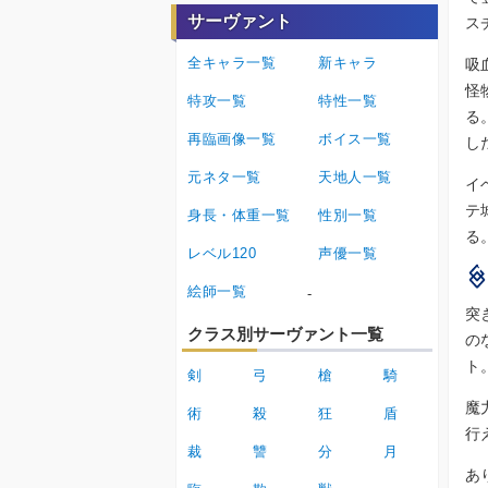
サーヴァント
ス
全キャラ一覧
新キャラ
吸
怪
特攻一覧
特性一覧
る
再臨画像一覧
ボイス一覧
し
元ネタ一覧
天地人一覧
イ
テ
身長・体重一覧
性別一覧
る
レベル120
声優一覧
絵師一覧
-
突
クラス別サーヴァント一覧
の
ト
剣
弓
槍
騎
魔
術
殺
狂
盾
行
裁
讐
分
月
あ