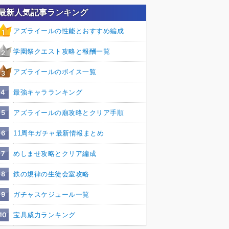
最新人気記事ランキング
アズライールの性能とおすすめ編成
1
学園祭クエスト攻略と報酬一覧
2
アズライールのボイス一覧
3
4
最強キャラランキング
5
アズライールの廟攻略とクリア手順
6
11周年ガチャ最新情報まとめ
7
めしませ攻略とクリア編成
8
鉄の規律の生徒会室攻略
9
ガチャスケジュール一覧
10
宝具威力ランキング