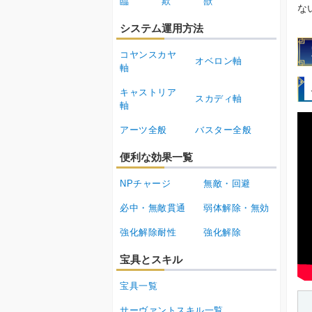
臨
欺
獣
な
システム運用方法
コヤンスカヤ
オベロン軸
軸
キャストリア
スカディ軸
軸
アーツ全般
バスター全般
便利な効果一覧
NPチャージ
無敵・回避
必中・無敵貫通
弱体解除・無効
強化解除耐性
強化解除
宝具とスキル
宝具一覧
サーヴァントスキル一覧