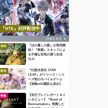
『NTE』好評配信中
詳細を見る
『ほの暮しの庭』が発売開
発売
始！『夜廻』スタッフによ
る不穏な空気の漂う生活
SLG
『幻想水滸伝 STAR
配信
LEAP』がリリース！シリ
ーズ初のモバイルゲーム
【攻略wiki開設も済み】
【先行プレイレポート＆イ
特集
ンタビュー】『Beast of
Reincarnation』荒廃した