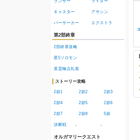
ランサー
ライダー
キャスター
アサシン
バーサーカー
エクストラ
第2部終章
2部終章攻略
星5ソロモン
英霊極点礼装
ストーリー攻略
2節1
2節2
2節3
2節4
2節5
2節6
2節7
2節8
5節
決断戦
-
-
オルガマリークエスト