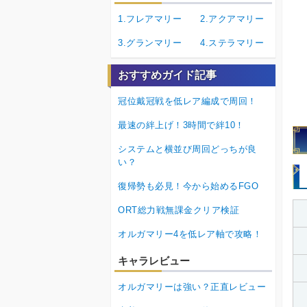
1.フレアマリー
2.アクアマリー
3.グランマリー
4.ステラマリー
おすすめガイド記事
冠位戴冠戦を低レア編成で周回！
最速の絆上げ！3時間で絆10！
システムと横並び周回どっちが良
い？
復帰勢も必見！今から始めるFGO
ORT総力戦無課金クリア検証
オルガマリー4を低レア軸で攻略！
キャラレビュー
オルガマリーは強い？正直レビュー