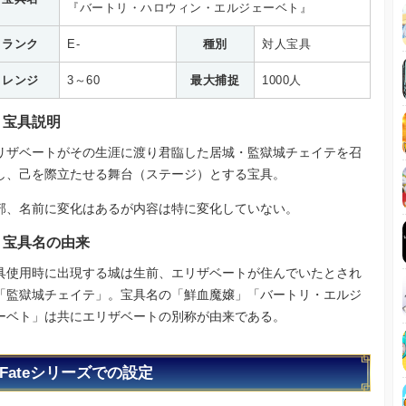
『バートリ・ハロウィン・エルジェーベト』
ランク
E-
種別
対人宝具
レンジ
3～60
最大捕捉
1000人
宝具説明
リザベートがその生涯に渡り君臨した居城・監獄城チェイテを召
し、己を際立たせる舞台（ステージ）とする宝具。
部、名前に変化はあるが内容は特に変化していない。
宝具名の由来
具使用時に出現する城は生前、エリザベートが住んでいたとされ
「監獄城チェイテ」。宝具名の「鮮血魔嬢」「バートリ・エルジ
ーベト」は共にエリザベートの別称が由来である。
Fateシリーズでの設定