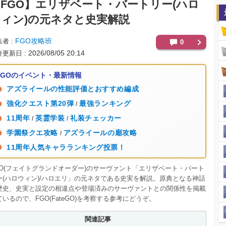
FGO】
エリザベート・バートリー(ハロ
ウィン)の元ネタと史実解説
FGO攻略班
集者
0
2026/08/05 20:14
終更新日
FGOのイベント・最新情報
アズライールの性能評価とおすすめ編成
強化クエスト第20弾
最強ランキング
/
11周年
英霊学装
礼装チェッカー
/
/
学園祭クエ攻略
アズライールの廟攻略
/
11周年人気キャラランキング投票！
GO(フェイトグランドオーダー)のサーヴァント「エリザベート・バート
ー(ハロウィン)/ハロエリ」の元ネタである史実を解説。原典となる神話
歴史、史実と設定の相違点や登場済みのサーヴァントとの関係性を掲載
ているので、FGO(FateGO)を考察する参考にどうぞ。
関連記事