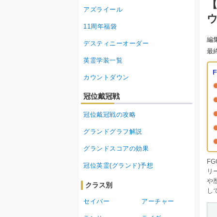
【
アズライール
11周年福袋
編
デスティニーオーダー
最
英霊学装一覧
カウントダウン
冠位戴冠戦
冠位戴冠戦の攻略
グランドグラフ解説
グランドスコアの効果
F
冠位英霊(グランド)予想
リ
や
クラス別
し
セイバー
アーチャー