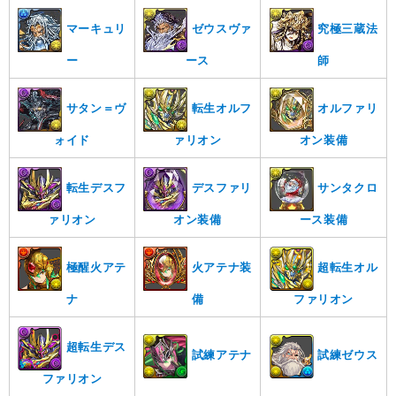
マーキュリ
ゼウスヴァ
究極三蔵法
ー
ース
師
サタン＝ヴ
転生オルフ
オルファリ
ォイド
ァリオン
オン装備
転生デスフ
デスファリ
サンタクロ
ァリオン
オン装備
ース装備
極醒火アテ
火アテナ装
超転生オル
ナ
備
ファリオン
超転生デス
試練アテナ
試練ゼウス
ファリオン