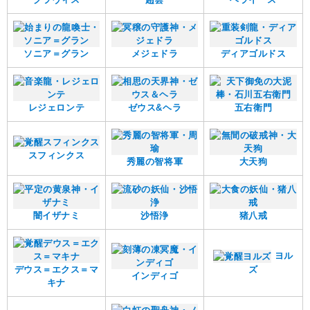
ソニア＝グラン
メジェドラ
ディアゴルドス
レジェロンテ
ゼウス&ヘラ
五右衛門
スフィンクス
秀麗の智将軍
大天狗
闇イザナミ
沙悟浄
猪八戒
ヨル
デウス＝エクス＝マ
ズ
インディゴ
キナ