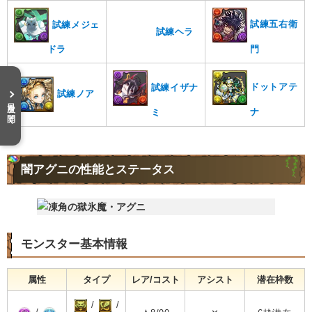
試練五右衛
試練メジェ
試練ヘラ
門
ドラ
ドットアテ
試練イザナ
試練ノア
目次を開く
ナ
ミ
闇アグニの性能とステータス
モンスター基本情報
属性
タイプ
レア/コスト
アシスト
潜在枠数
/
/