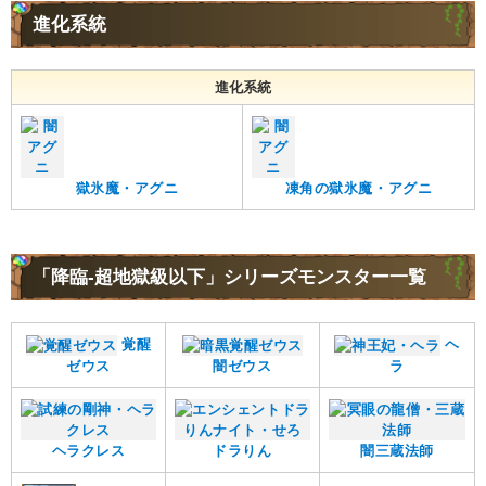
進化系統
進化系統
獄氷魔・アグニ
凍角の獄氷魔・アグニ
「降臨-超地獄級以下」シリーズモンスター一覧
覚醒
ヘ
ゼウス
闇ゼウス
ラ
ヘラクレス
ドラりん
闇三蔵法師