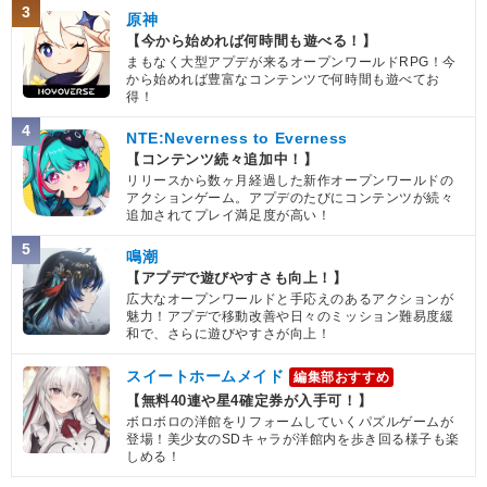
3
原神
【今から始めれば何時間も遊べる！】
まもなく大型アプデが来るオープンワールドRPG！今
から始めれば豊富なコンテンツで何時間も遊べてお
得！
4
NTE:Neverness to Everness
【コンテンツ続々追加中！】
リリースから数ヶ月経過した新作オープンワールドの
アクションゲーム。アプデのたびにコンテンツが続々
追加されてプレイ満足度が高い！
5
鳴潮
【アプデで遊びやすさも向上！】
広大なオープンワールドと手応えのあるアクションが
魅力！アプデで移動改善や日々のミッション難易度緩
和で、さらに遊びやすさが向上！
スイートホームメイド
編集部おすすめ
【無料40連や星4確定券が入手可！】
ボロボロの洋館をリフォームしていくパズルゲームが
登場！美少女のSDキャラが洋館内を歩き回る様子も楽
しめる！