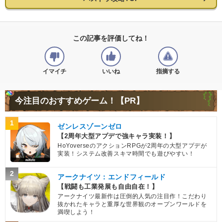
この記事を評価してね！
イマイチ
いいね
指摘する
今注目のおすすめゲーム！【PR】
1
ゼンレスゾーンゼロ
【2周年大型アプデで強キャラ実装！】
HoYoverseのアクションRPGが2周年の大型アプデが
実装！システム改善スキマ時間でも遊びやすい！
2
アークナイツ：エンドフィールド
【戦闘も工業発展も自由自在！】
アークナイツ最新作は圧倒的人気の注目作！こだわり
抜かれたキャラと重厚な世界観のオープンワールドを
満喫しよう！