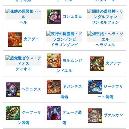
コシュまる
ヘル
サンダルフォン
火アグニ
ドラゴンゾンビ
ヘラソエル
ヨルムンガ
火アテナ
ディオス
ンドユル
ギガンテス
ジークフリ
ヘラニクス
装備
ート装備
クーフーリ
デューク装
ヴァルカン
ン装備
備