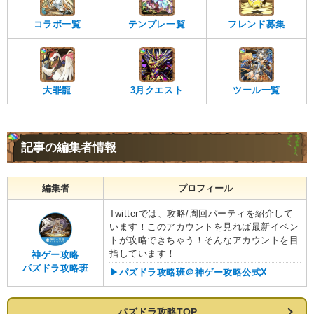
コラボ一覧
テンプレ一覧
フレンド募集
大罪龍
3月クエスト
ツール一覧
記事の編集者情報
編集者
プロフィール
Twitterでは、攻略/周回パーティを紹介して
います！このアカウントを見れば最新イベン
トが攻略できちゃう！そんなアカウントを目
指しています！
神ゲー攻略
パズドラ攻略班
▶︎パズドラ攻略班＠神ゲー攻略公式X
パズドラ攻略TOP