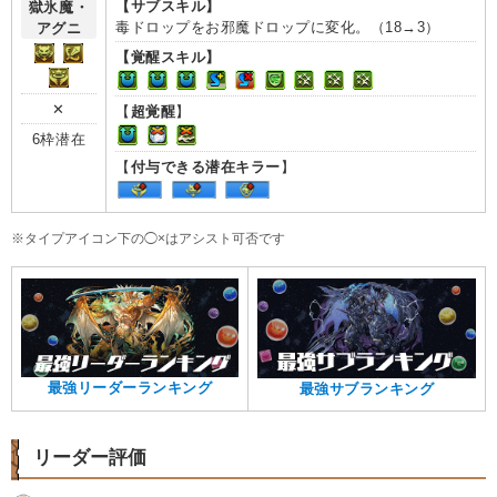
【サブスキル】
毒ドロップをお邪魔ドロップに変化。（18→3）
【覚醒スキル】
✕
【
超覚醒
】
6枠潜在
【
付与できる潜在キラー
】
※タイプアイコン下の◯×はアシスト可否です
最強リーダーランキング
最強サブランキング
リーダー評価