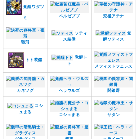
覚醒ワダツ
ベルゼブブ
究極アテナ
ミ
ソティ
覚
ス装備
醒ソティス
張飛
覚醒ト
トト装備
ト
メフィストフェレス
カネツグ
ヘラウルズ
関銀屏
コシ
ュまる
コシュまる
サタン
グラヴィス
趙雲
ヘライース