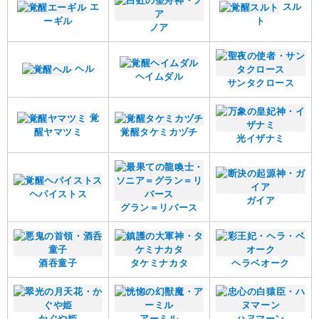
エ
スル
ーギル
ト
ノア
ヘル
ヘイムダル
サンタクロース
覚
醒ヤマツミ
覚醒タケミカヅチ
光イザナミ
ヘパイストス
ガイア
グラン＝リバース
酒吞童子
タケミナカタ
ヘラベオーク
かぐや姫
アーミル
ハヌマーン