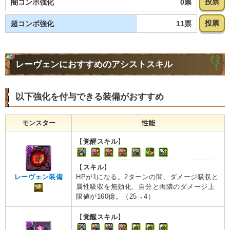
投票
0票
闇コンボ強化
投票
11票
超コンボ強化
レーヴェンにおすすめのアシストスキル
以下強化を付与できる装備がおすすめ
モンスター
性能
【
覚醒スキル
】
【
スキル
】
HPが1になる。2ターンの間、ダメージ吸収と
レーヴェン装備
属性吸収を無効化、自分と両隣のダメージ上
限値が160億。（25→4）
【
覚醒スキル
】