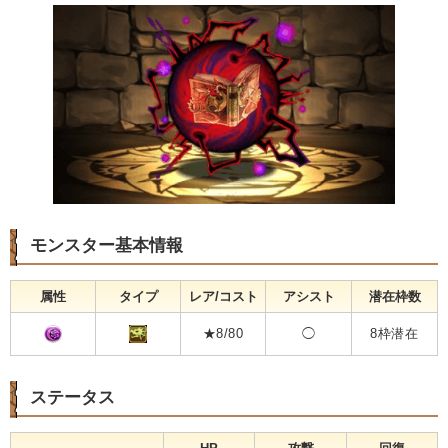
モンスター基本情報
属性
タイプ
レア/コスト
アシスト
潜在枠数
★8/80
◯
8枠潜在
ステータス