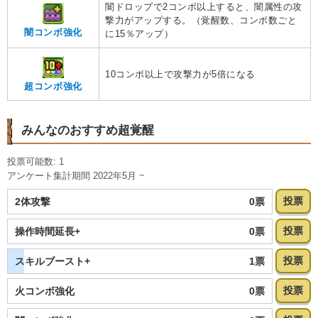
闇ドロップで2コンボ以上すると、闇属性の攻
撃力がアップする。（覚醒数、コンボ数ごと
闇コンボ強化
に15％アップ）
10コンボ以上で攻撃力が5倍になる
超コンボ強化
みんなのおすすめ超覚醒
投票可能数: 1
アンケート集計期間 2022年5月 ~
投票
0票
2体攻撃
投票
0票
操作時間延長+
投票
1票
スキルブースト+
投票
0票
火コンボ強化