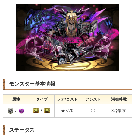
モンスター基本情報
属性
タイプ
レア/コスト
アシスト
潜在枠数
/
/
★7/70
◯
8枠潜在
ステータス