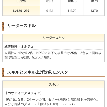
Lv120
8141
10875
1073
Lv120+297
9131
11370
1370
リーダースキル
リーダースキル
継界龍降・オルジュ
火属性のHPが5.2倍。HP50％以下で攻撃力が25倍。3色以上同時攻
撃で攻撃力が2倍、5コンボ加算。
スキルとスキル上げ対象モンスター
スキル
【
カオティックスフィア
】
HPが1になる。2ターンの間、ダメージ吸収と属性吸収を無効化、
自分と両隣のダメージ上限値が160億。（25→4）