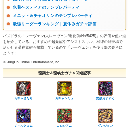
水着ヘスティアのテンプレパーティ
メニット＆チャオリンのテンプレパーティ
最強リーダーランキング｜夏休みガチャ評価
パズドラの「レーヴェン(火レーヴェン/進化前/No/5425)」の評価や使い道
を紹介している。おすすめの超覚醒やアシストスキル、極練の闘技場で
活かせる潜在覚醒も掲載しているので「レーヴェン」を使う際の参考に
どうぞ！
©GungHo Online Entertainment, Inc.
龍契士＆龍喚士ガチャ関連記事
ガチャ当たり
ガチャシミュ
交換おすすめ
ジィルクロム
コロシアム
ダンジョン