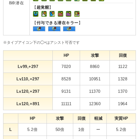
8枠潜在
【
超覚醒
】
【
付与できる潜在キラー
】
※タイプアイコン下の◯×はアシスト可否です
HP
攻撃
回復
Lv99,+297
7020
8860
1122
Lv110,+297
8528
10951
1328
Lv120,+297
9131
11370
1370
Lv120,+891
11111
12360
1964
HP
攻撃
回復
軽減
実質HP
L
5.2倍
50倍
1倍
ー
5.2倍