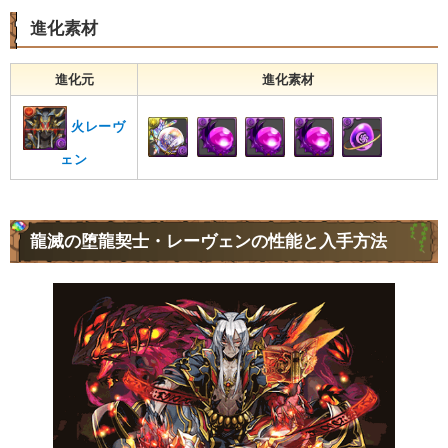
進化素材
進化元
進化素材
火レーヴ
ェン
龍滅の堕龍契士・レーヴェンの性能と入手方法