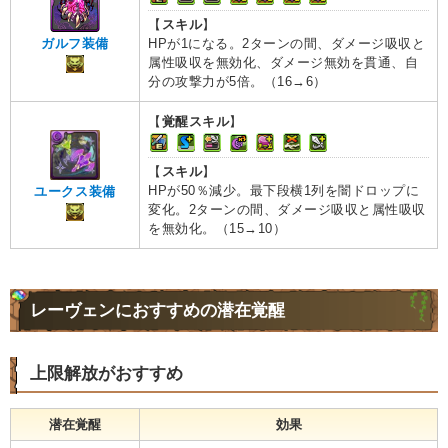
【
スキル
】
HPが1になる。2ターンの間、ダメージ吸収と
ガルフ装備
属性吸収を無効化、ダメージ無効を貫通、自
分の攻撃力が5倍。（16→6）
【
覚醒スキル
】
【
スキル
】
HPが50％減少。最下段横1列を闇ドロップに
ユークス装備
変化。2ターンの間、ダメージ吸収と属性吸収
を無効化。（15→10）
レーヴェンにおすすめの潜在覚醒
上限解放がおすすめ
潜在覚醒
効果