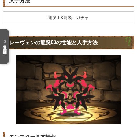
入手方法
龍契士&龍喚士ガチャ
レーヴェンの龍契印の性能と入手方法
目次を開く