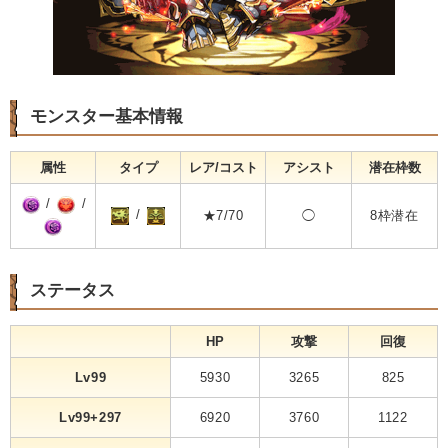
モンスター基本情報
属性
タイプ
レア/コスト
アシスト
潜在枠数
/
/
/
★7/70
◯
8枠潜在
ステータス
HP
攻撃
回復
Lv99
5930
3265
825
Lv99+297
6920
3760
1122