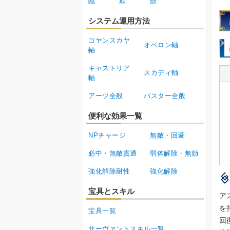
臨
欺
獣
システム運用方法
コヤンスカヤ
オベロン軸
軸
キャストリア
スカディ軸
軸
アーツ全般
バスター全般
便利な効果一覧
NPチャージ
無敵・回避
必中・無敵貫通
弱体解除・無効
強化解除耐性
強化解除
宝具とスキル
ア
を
宝具一覧
回
サーヴァントスキル一覧