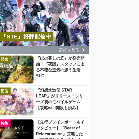
『NTE』好評配信中
詳細を見る
『ほの暮しの庭』が発売開
発売
始！『夜廻』スタッフによ
る不穏な空気の漂う生活
SLG
『幻想水滸伝 STAR
配信
LEAP』がリリース！シリ
ーズ初のモバイルゲーム
【攻略wiki開設も済み】
【先行プレイレポート＆イ
特集
ンタビュー】『Beast of
Reincarnation』荒廃した