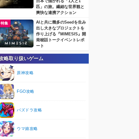
日本で描かれる「1人と1
匹」の旅。繊細な世界観と
爽快な連携アクション
AIと共に幾多のSeedを生み
特集
出し大きなプロジェクトを
作り上げる『MIMESIS』開
発秘話トークイベントレポ
ート
攻略取り扱いゲーム
原神攻略
FGO攻略
パズドラ攻略
ウマ娘攻略