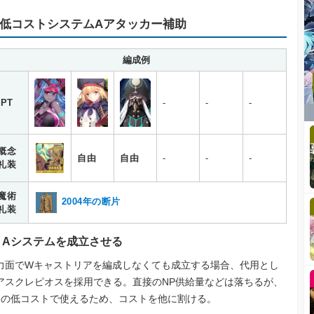
低コストシステムAアタッカー補助
編成例
PT
-
-
-
概念
自由
自由
-
-
-
礼装
魔術
2004年の断片
礼装
Aシステムを成立させる
力面でWキャストリアを編成しなくても成立する場合、代用とし
アスクレピオスを採用できる。直接のNP供給量などは落ちるが、
3の低コストで使えるため、コストを他に割ける。