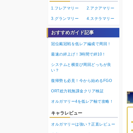
1.フレアマリー
2.アクアマリー
3.グランマリー
4.ステラマリー
おすすめガイド記事
冠位戴冠戦を低レア編成で周回！
最速の絆上げ！3時間で絆10！
システムと横並び周回どっちが良
い？
復帰勢も必見！今から始めるFGO
ORT総力戦無課金クリア検証
オルガマリー4を低レア軸で攻略！
キャラレビュー
オルガマリーは強い？正直レビュー