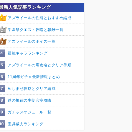
最新人気記事ランキング
アズライールの性能とおすすめ編成
1
学園祭クエスト攻略と報酬一覧
2
アズライールのボイス一覧
3
4
最強キャラランキング
5
アズライールの廟攻略とクリア手順
6
11周年ガチャ最新情報まとめ
7
めしませ攻略とクリア編成
8
鉄の規律の生徒会室攻略
9
ガチャスケジュール一覧
10
宝具威力ランキング