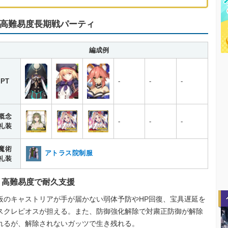
高難易度長期戦パーティ
編成例
PT
-
-
-
概念
-
-
-
礼装
魔術
アトラス院制服
礼装
高難易度で耐久支援
板のキャストリアが手が届かない弱体予防やHP回復、宝具遅延を
スクレピオスが担える。また、防御強化解除で対粛正防御が解除
れるが、解除されないガッツで生き残れる。