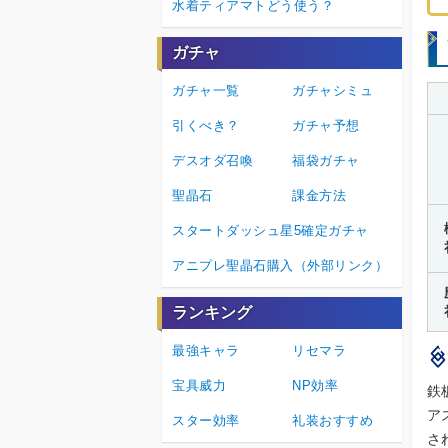
水着ティアマトどう使う？
ガチャ
ガチャ一覧
ガチャシミュ
引くべき？
ガチャ予想
デスオダ召喚
福袋ガチャ
聖晶石
課金方法
スタートダッシュ星5確定ガチャ
アニプレ聖晶石購入（外部リンク）
ランキング
最強キャラ
リセマラ
宝具威力
NP効率
鉄
ア
スター効率
礼装おすすめ
さ