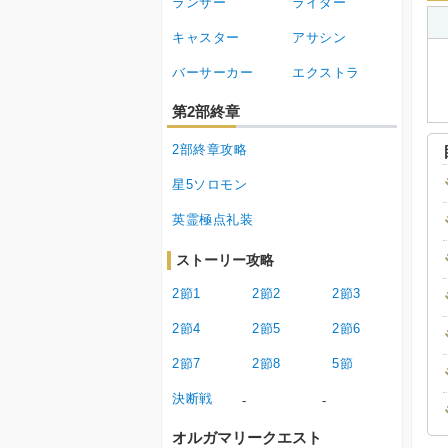
ランサー
ライダー
キャスター
アサシン
バーサーカー
エクストラ
第2部終章
2部終章攻略
星5ソロモン
英霊極点礼装
ストーリー攻略
2節1
2節2
2節3
2節4
2節5
2節6
2節7
2節8
5節
決断戦
-
-
オルガマリークエスト