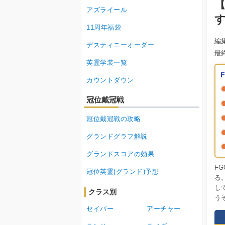
【
アズライール
11周年福袋
編
デスティニーオーダー
最
英霊学装一覧
カウントダウン
冠位戴冠戦
冠位戴冠戦の攻略
グランドグラフ解説
グランドスコアの効果
F
冠位英霊(グランド)予想
る
し
クラス別
う
セイバー
アーチャー