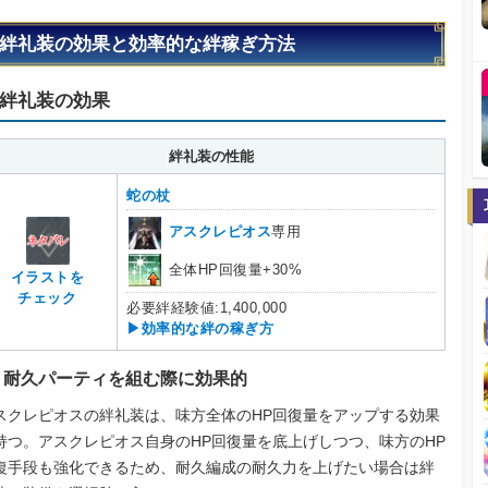
絆礼装の効果と効率的な絆稼ぎ方法
絆礼装の効果
絆礼装の性能
蛇の杖
アスクレピオス
専用
全体HP回復量+30%
イラストを
チェック
必要絆経験値:1,400,000
▶効率的な絆の稼ぎ方
耐久パーティを組む際に効果的
スクレピオスの絆礼装は、味方全体のHP回復量をアップする効果
持つ。アスクレピオス自身のHP回復量を底上げしつつ、味方のHP
復手段も強化できるため、耐久編成の耐久力を上げたい場合は絆