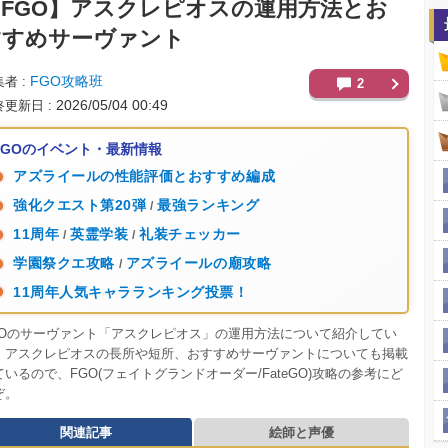
FGO】
アスクレピオスの運用方法とお
すすめサーヴァント
FGO攻略班
集者
2
2026/05/04 00:49
終更新日
FGOのイベント・最新情報
アズライールの性能評価とおすすめ編成
強化クエスト第20弾
最強ランキング
/
11周年
英霊学装
礼装チェッカー
/
/
学園祭クエ攻略
アズライールの廟攻略
/
11周年人気キャラランキング投票！
GOのサーヴァント「アスクレピオス」の運用方法について紹介してい
。アスクレピオスの長所や短所、おすすめサーヴァントについても掲載
ているので、FGO(フェイトグランドオーダー/FateGO)攻略の参考にど
ぞ。
関連記事
絵師と声優