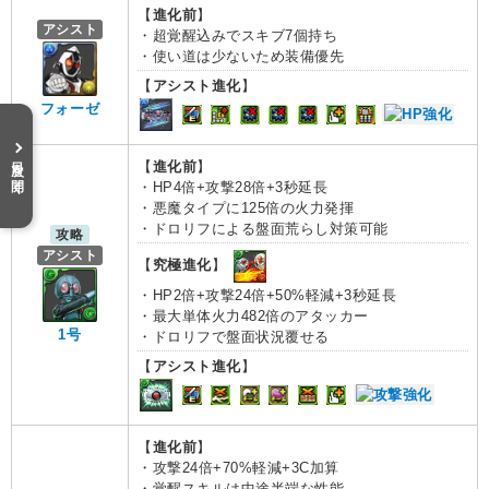
【
進化前
】
アシスト
・超覚醒込みでスキブ7個持ち
・使い道は少ないため装備優先
【
アシスト進化
】
フォーゼ
目次を開く
【
進化前
】
・HP4倍+攻撃28倍+3秒延長
・悪魔タイプに125倍の火力発揮
・ドロリフによる盤面荒らし対策可能
攻略
アシスト
【
究極進化
】
・HP2倍+攻撃24倍+50%軽減+3秒延長
・最大単体火力482倍のアタッカー
1号
・ドロリフで盤面状況覆せる
【
アシスト進化
】
【
進化前
】
・攻撃24倍+70%軽減+3C加算
・覚醒スキルは中途半端な性能