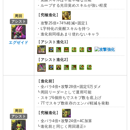
・ループする光目覚めスキルが強い程度
【
究極進化
】
周回
アシスト
・攻撃25倍+74%軽減+固定1
・L字特化の覚醒スキルを持つ
・進化前同様あまり使わないキャラ
【
アシスト進化1
】
エグゼイド
【
アシスト進化2
】
【
進化前
】
・全パラ4倍+攻撃28倍+固定5万ダメ
┗周回リーダーとして運用可能
・スキブ6個持ちでスキブ数を底上げ
・7Tでスキブ数依存のエンハ/軽減を発動
周回
【
究極進化
】
アシスト
・全パラ4倍+攻撃24倍+4C加算
┗進化前と同じく周回適正○