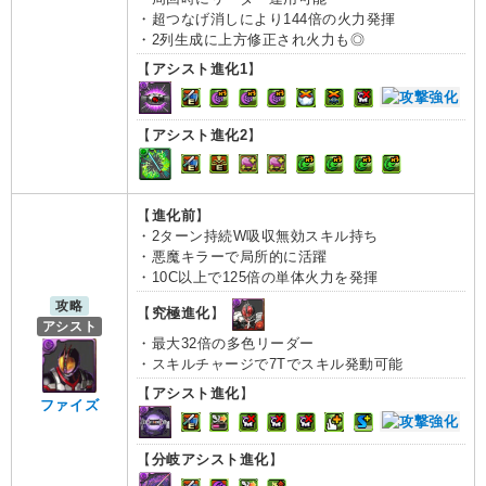
・超つなげ消しにより144倍の火力発揮
・2列生成に上方修正され火力も◎
【
アシスト進化1
】
【
アシスト進化2
】
【
進化前
】
・2ターン持続W吸収無効スキル持ち
・悪魔キラーで局所的に活躍
・10C以上で125倍の単体火力を発揮
攻略
【
究極進化
】
アシスト
・最大32倍の多色リーダー
・スキルチャージで7Tでスキル発動可能
【
アシスト進化
】
ファイズ
【
分岐アシスト進化
】