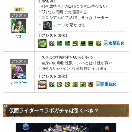
【
進化前
】
・列生成持ちだが1列につき出番少ない
周回
┗2列なら周回で大活躍する
アシスト
・コロシアムにて活躍しそうなリーダー
┗
ループが活かせる
【
アシスト進化
】
V3
・スキル封印耐性を60％分持つ
アシスト
・自身の封印耐性数エンハとは相性が良い
・消せない/バインド/覚醒無効全回復S
【
アシスト進化
】
ポッピー
仮面ライダーコラボガチャは引くべき？