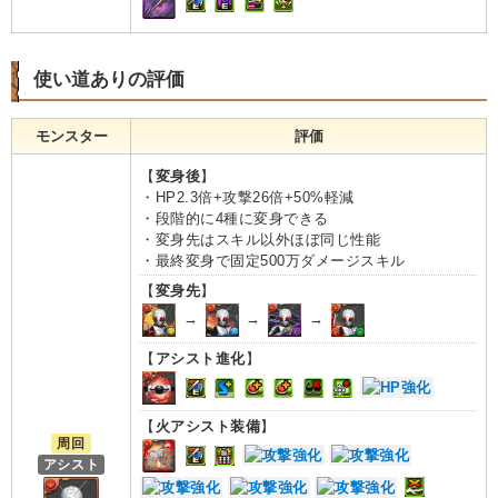
使い道ありの評価
モンスター
評価
【
変身後
】
・HP2.3倍+攻撃26倍+50%軽減
・段階的に4種に変身できる
・変身先はスキル以外ほぼ同じ性能
・最終変身で固定500万ダメージスキル
【
変身先
】
→
→
→
【
アシスト進化
】
【
火アシスト装備
】
周回
アシスト