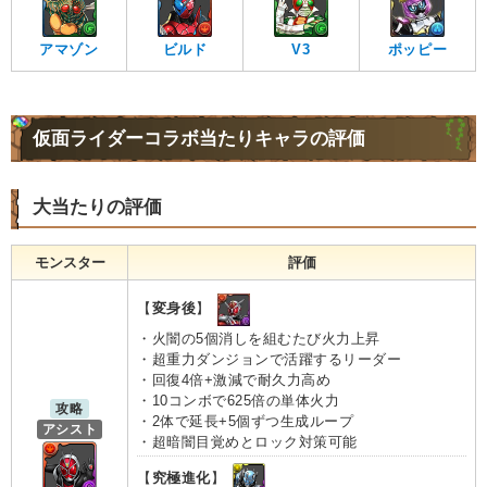
アマゾン
ビルド
V3
ポッピー
仮面ライダーコラボ当たりキャラの評価
大当たりの評価
モンスター
評価
【
変身後
】
・火闇の5個消しを組むたび火力上昇
・超重力ダンジョンで活躍するリーダー
・回復4倍+激減で耐久力高め
・10コンボで625倍の単体火力
攻略
・2体で延長+5個ずつ生成ループ
アシスト
・超暗闇目覚めとロック対策可能
【
究極進化
】