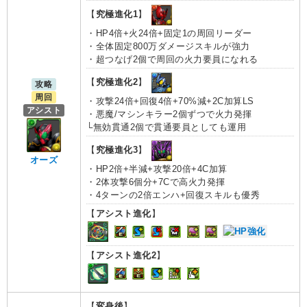
【
究極進化1
】
・HP4倍+火24倍+固定1の周回リーダー
・全体固定800万ダメージスキルが強力
・超つなげ2個で周回の火力要員になれる
【
究極進化2
】
攻略
周回
・攻撃24倍+回復4倍+70%減+2C加算LS
アシスト
・悪魔/マシンキラー2個ずつで火力発揮
└無効貫通2個で貫通要員としても運用
【
究極進化3
】
オーズ
・HP2倍+半減+攻撃20倍+4C加算
・2体攻撃6個分+7Cで高火力発揮
・4ターンの2倍エンハ+回復スキルも優秀
【
アシスト進化
】
【
アシスト進化2
】
【
変身後
】