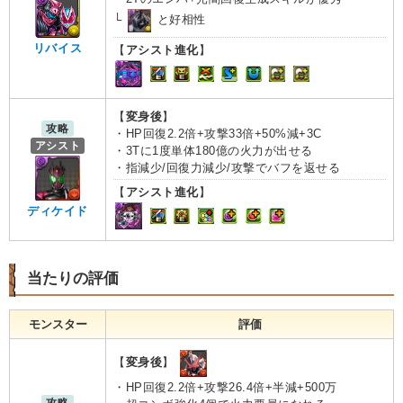
└
と好相性
リバイス
【
アシスト進化
】
【
変身後
】
攻略
・HP回復2.2倍+攻撃33倍+50%減+3C
アシスト
・3Tに1度単体180億の火力が出せる
・指減少/回復力減少/攻撃でバフを返せる
【
アシスト進化
】
ディケイド
当たりの評価
モンスター
評価
【
変身後
】
・HP回復2.2倍+攻撃26.4倍+半減+500万
攻略