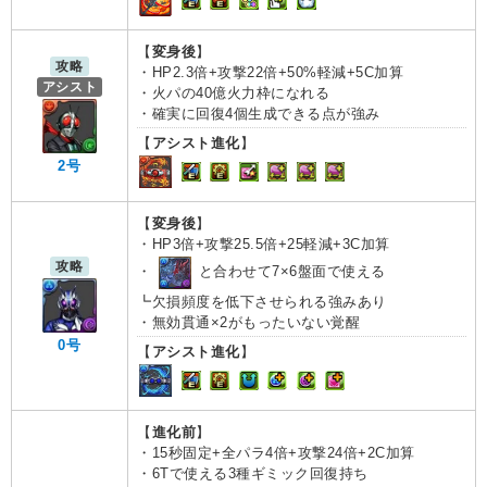
【
変身後
】
攻略
・HP2.3倍+攻撃22倍+50%軽減+5C加算
アシスト
・火パの40億火力枠になれる
・確実に回復4個生成できる点が強み
【
アシスト進化
】
2号
【
変身後
】
・HP3倍+攻撃25.5倍+25軽減+3C加算
攻略
・
と合わせて7×6盤面で使える
┗欠損頻度を低下させられる強みあり
・無効貫通×2がもったいない覚醒
0号
【
アシスト進化
】
【
進化前
】
・15秒固定+全パラ4倍+攻撃24倍+2C加算
・6Tで使える3種ギミック回復持ち