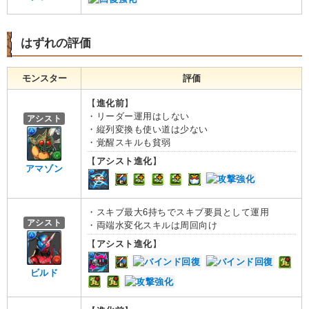
はずれの評価
モンスター
評価
【
進化前
】
・リーダー運用はしない
アシスト
・縦列変換も使い道は少ない
・覚醒スキルも貧弱
【
アシスト進化
】
アマゾン
・スキブ最大6持ちでスキブ要員として運用
アシスト
・両端水変化スキルは周回向け
【
アシスト進化
】
ビルド