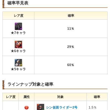
確率早見表
レア度
確率
11％
★7キャラ
29％
★6キャラ
60％
★5キャラ
ラインナップ対象と確率
レア度
属性
対象
確率
シン仮面ライダー2号
1.5％