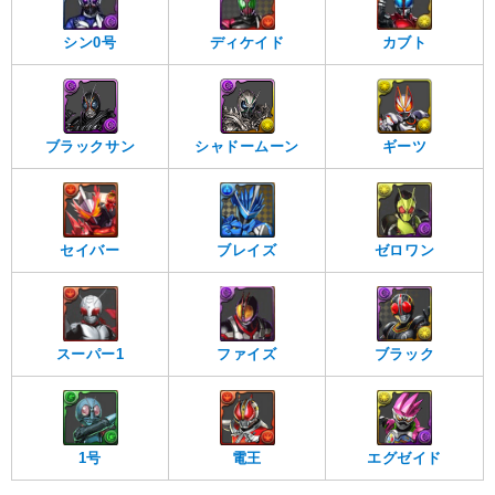
シン0号
ディケイド
カブト
ブラックサン
シャドームーン
ギーツ
セイバー
ブレイズ
ゼロワン
スーパー1
ファイズ
ブラック
1号
電王
エグゼイド