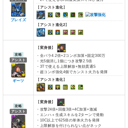
【
アシスト進化
】
ブレイズ
【
アシスト進化2
】
【
変身後
】
攻略
・全パラ4.2倍+2コンボ加算+固定300万
アシスト
・光5個消し1個につき攻撃2.5倍
・3Tで使える上限解放+無効貫通S
・超コンボ強化4個でカンスト火力を発揮
【
アシスト進化
】
ギーツ
【
変身後
】
攻略
・攻撃24倍+回復3倍+4C加算+激減
アシスト
・エンハ＋生成スキルを2ターンで発動
・10C以上で625倍の単体火力を発揮
・上限解放を付けられない点がネック