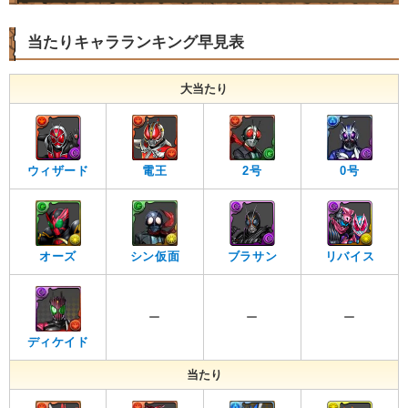
当たりキャラランキング早見表
大当たり
ウィザード
電王
2号
0号
オーズ
シン仮面
ブラサン
リバイス
ー
ー
ー
ディケイド
当たり