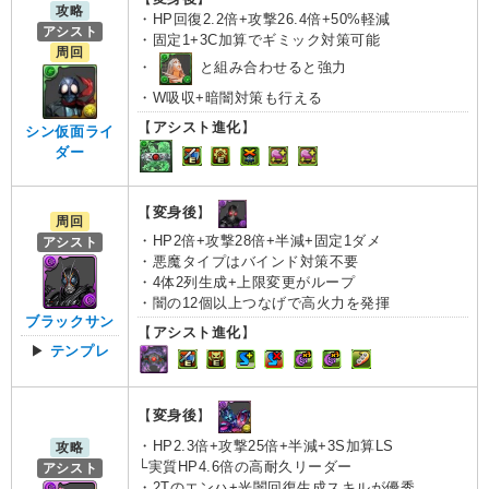
攻略
・HP回復2.2倍+攻撃26.4倍+50%軽減
アシスト
・固定1+3C加算でギミック対策可能
周回
・
と組み合わせると強力
・W吸収+暗闇対策も行える
【
アシスト進化
】
シン仮面ライ
ダー
【
変身後
】
周回
・HP2倍+攻撃28倍+半減+固定1ダメ
アシスト
・悪魔タイプはバインド対策不要
・4体2列生成+上限変更がループ
・闇の12個以上つなげで高火力を発揮
ブラックサン
【
アシスト進化
】
▶
テンプレ
【
変身後
】
・HP2.3倍+攻撃25倍+半減+3S加算LS
攻略
└実質HP4.6倍の高耐久リーダー
アシスト
・2Tのエンハ+光闇回復生成スキルが優秀