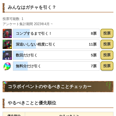
みんなはガチャを引く？
投票可能数: 1
アンケート集計期間 2023年4月 ~
投票
8票
コンプするまで引く！
投票
11票
深追いしない程度に引く
投票
5票
数回だけ引く
投票
7票
無料分だけ引く
コラボイベントのやるべきことチェッカー
やるべきことと優先順位