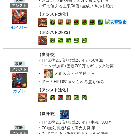
・超コンボ強化4個で火力要員になれる
アシスト
・4Tで使える上限50億+生成スキルも強力
【
アシスト進化
】
セイバー
【
アシスト進化2
】
【
変身後
】
・HP回復2.2倍+攻撃26.4倍+50%減
攻略
・1コンボ加算+固定700万でギミック対策
アシスト
・
と組み合わせて使える
・チームHP10%高められる点も強み
【
アシスト進化
】
カブト
【
変身後
】
・HP回復2.2倍+攻撃26.4倍+半減+500万
攻略
・7C/無効貫通3個で高火力発揮
アシスト
・2Tで使える水/回復変換スキルが優秀