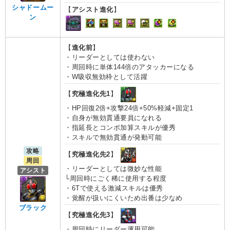
シャドームー
【
アシスト進化
】
ン
【
進化前
】
・リーダーとしては使わない
・周回時に単体144倍のアタッカーになる
・W吸収無効枠として活躍
【
究極進化先1
】
・HP回復2倍+攻撃24倍+50%軽減+固定1
・自身が無効貫通要員になれる
・指延長とコンボ加算スキルが優秀
・スキルで無効貫通が発動可能
攻略
【
究極進化先2
】
周回
・リーダーとしては微妙な性能
アシスト
└周回時にごく稀に使用する程度
・6Tで使える激減スキルは優秀
・覚醒が扱いにくいため出番は少なめ
ブラック
【
究極進化先3
】
・周回時にリーダー運用可能