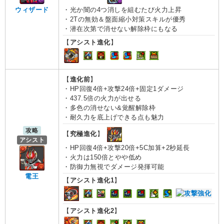
ウィザード
・光か闇の4つ消しを組むたび火力上昇
・2Tの無効＆盤面縮小対策スキルが優秀
・潜在次第で消せない解除枠にもなる
【
アシスト進化
】
【
進化前
】
・HP回復4倍+攻撃24倍+固定1ダメージ
・437.5倍の火力が出せる
・多色の消せない&覚醒解除枠
・耐久力を底上げできる点も魅力
攻略
【
究極進化
】
アシスト
・HP回復4倍+攻撃20倍+5C加算+2秒延長
・火力は150倍とやや低め
・防御力無視でダメージ発揮可能
電王
【
アシスト進化1
】
【
アシスト進化2
】