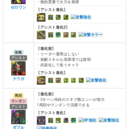
・無効貫通で火力を発揮
ゼロワン
【
アシスト進化
】
【
アシスト進化2
】
【
進化前
】
攻略
・リーダー運用はしない
アシスト
・覚醒スキルも現環境では貧弱
・武器化して使うキャラ
【
アシスト進化
】
クウガ
【
進化前
】
周回
・3ターン持続のスキブ数エンハが強力
ランダン
└周回やランダンで活躍できる
アシスト
【
アシスト進化
】
ダブル