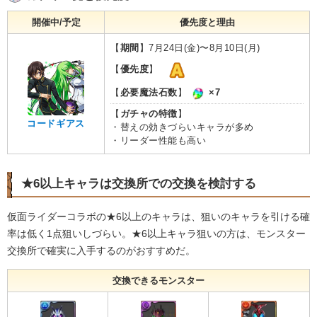
開催中/予定
優先度と理由
【
期間
】7月24日(金)〜8月10日(月)
【
優先度
】
【
必要魔法石数
】
×7
【
ガチャの特徴
】
コードギアス
・替えの効きづらいキャラが多め
・リーダー性能も高い
★6以上キャラは交換所での交換を検討する
仮面ライダーコラボの★6以上のキャラは、狙いのキャラを引ける確
率は低く1点狙いしづらい。★6以上キャラ狙いの方は、モンスター
交換所で確実に入手するのがおすすめだ。
交換できるモンスター