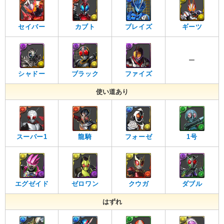
セイバー
カブト
ブレイズ
ギーツ
ー
シャドー
ブラック
ファイズ
使い道あり
スーパー1
龍騎
フォーゼ
1号
エグゼイド
ゼロワン
クウガ
ダブル
はずれ