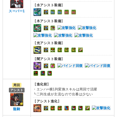
【
水アシスト装備
】
スーパー1
【
木アシスト装備
】
【
光アシスト装備
】
【
闇アシスト装備
】
【
進化前
】
周回
・エンハ+横1列変換スキルは周回で活躍
アシスト
┗二列生成が主流なので出番は少ない
【
アシスト進化
】
龍騎