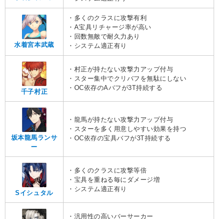
・多くのクラスに攻撃有利
・A宝具リチャージ率が高い
・回数無敵で耐久力あり
水着宮本武蔵
・システム適正有り
・村正が持たない攻撃力アップ付与
・スター集中でクリバフを無駄にしない
・OC依存のAバフが3T持続する
千子村正
・龍馬が持たない攻撃力アップ付与
・スターを多く用意しやすい効果を持つ
坂本龍馬ランサ
・OC依存の宝具バフが3T持続する
ー
・多くのクラスに攻撃等倍
・宝具を重ねる毎にダメージ増
・システム適正有り
Sイシュタル
・汎用性の高いバーサーカー