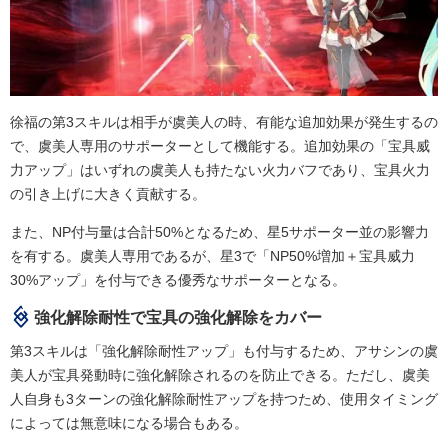
徐福の第3スキルは相手が虞美人の時、有能な追加効果が発生するの
で、虞美人専用のサポーターとして機能する。追加効果の「宝具威
力アップ」はいずれの虞美人も持たない火力バフであり、宝具火力
の引き上げに大きく貢献する。
また、NP付与量は合計50%となるため、星5サポーター並の影響力
を有する。虞美人専用であるが、星3で「NP50%増加＋宝具威力
30%アップ」を付与できる優秀なサポーターとなる。
強化解除耐性で宝具の強化解除をカバー
第3スキルは「強化解除耐性アップ」も付与するため、アサシンの虞
美人が宝具発動時に強化解除されるのを防止できる。ただし、虞美
人自身も3ターンの強化解除耐性アップを持つため、使用タイミング
によっては無意味になる場合もある。