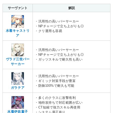
サーヴァント
解説
・汎用性の高いバーサーカー
・NPチャージで立ち上がりも◎
水着キャストリ
・クリ運用も容易
ア
・汎用性の高いバーサーカー
・NPチャージで立ち上がりも◎
ヴラド三世バー
・ガッツスキルで耐久性も高い
サーカー
・汎用性の高いバーサーカー
・ギミック対策手段が豊富
・防御100%で耐久も可能
ガラテア
・多くのクラスに攻撃有利
・地特攻持ちで対応範囲が広い
・CT短縮で強力スキル再使用
水着伊吹童子
・システム適正有り