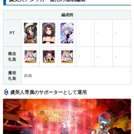
編成例
PT
-
-
-
概念
-
-
-
礼装
魔術
自由
礼装
虞美人専属のサポーターとして運用