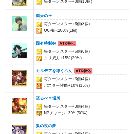
毎ターンスター+8個(10個)
熾天の王
毎ターンスター+6個(8個)
OC強化200%(1回)
固有時制御
ATK特化
毎ターンスター+6個(8個)
クリ威力+15%(20%)
カルデアを導く乙女
ATK特化
毎ターンスター+3個(4個)
バスター性能+10%(15%)
至るべき場所
毎ターンスター+3個(4個)
NPチャージ+30%(50%)
狐の夜の夢
毎ターンスター+3個(4個)