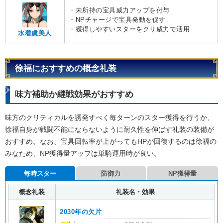
・未所持の宝具威力アップを付与
・NPチャージで宝具発動を促す
・獲得しやすいスターをクリ威力で活用
水着虞美人
徐福におすすめの概念礼装
味方補助か継戦効果がおすすめ
味方のクリティカルを誘発すべく毎ターンのスター獲得を行うか、
徐福自身が戦闘不能にならないように耐久性を伸ばす礼装の装備が
おすすめ。なお、宝具回転率が上がってもHPが回復するのは徐福の
みなため、NP獲得量アップは単騎運用時が良い。
毎時スター
防御力
NP獲得量
概念礼装
礼装名・効果
2030年の欠片