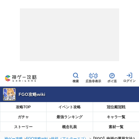
広告非表示
ポイ活
FGO攻略wiki
攻略TOP
イベント攻略
冠位戴冠戦
ガチャ
最強ランキング
キャラ一覧
ストーリー
概念礼装
素材一覧
神ゲー攻略
FGO攻略wiki
徐福（アルターエゴ）
【FGO】徐福の運用方法と