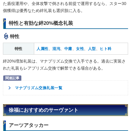
た盾役運用や、全体攻撃で倒される前提で運用するなら、スター30
個獲得は優秀なため絆礼装も選択肢に入る。
特性と有効な絆20%概念礼装
特性
特性
人属性
、
混沌
、
中庸
、
女性
、
人型
、
ヒト科
絆20%増加礼装は、マナプリズム交換で入手できる。過去に実装さ
れた礼装もレアプリズム交換で解禁できる場合がある。
マナプリズム交換礼装一覧
徐福におすすめのサーヴァント
アーツアタッカー