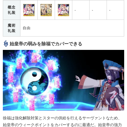
概念
-
-
-
礼装
魔術
自由
礼装
始皇帝の弱みを除福でカバーできる
徐福は強化解除対策とスターの供給を行えるサーヴァントなため、
始皇帝のウィークポイントをカバーするのに最適だ。始皇帝の強力