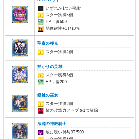
いずれか1つが発動
スター獲得5個
HP回復500
弱体耐性+1T/10%
聖夜の極光
スター獲得4個
授かりの英雄
スター獲得3個
HP回復200
銀鍵の巫女
スター獲得3個
敵の攻撃力アップを1つ解除
深淵の神殿騎士
敵に呪い付与3T/500
スター獲得3個