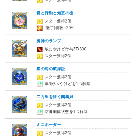
愛と行動と知恵の槍
スター獲得2個
[魅了]特攻+20%
魔神のランプ
敵にやけど付与3T/300
スター獲得2個
星の海の航海証
スター獲得2個
毒/呪い/やけどを1つ解除
二万里を征く鸚鵡貝
スター獲得2個
防御弱体状態を1つ解除
ミニボーダー
スター獲得2個