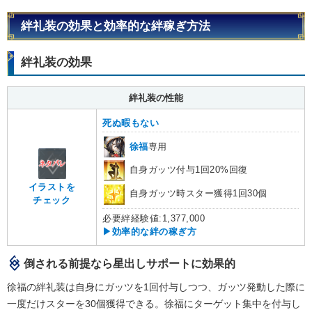
絆礼装の効果と効率的な絆稼ぎ方法
絆礼装の効果
絆礼装の性能
死ぬ暇もない
徐福
専用
自身ガッツ付与1回20%回復
イラストを
自身ガッツ時スター獲得1回30個
チェック
必要絆経験値:1,377,000
▶効率的な絆の稼ぎ方
倒される前提なら星出しサポートに効果的
徐福の絆礼装は自身にガッツを1回付与しつつ、ガッツ発動した際に
一度だけスターを30個獲得できる。徐福にターゲット集中を付与し