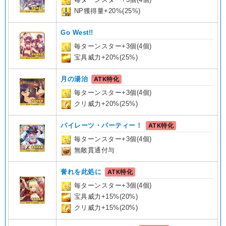
NP獲得量+20%(25%)
Go West!!
毎ターンスター+3個(4個)
宝具威力+20%(25%)
月の湯治
ATK特化
毎ターンスター+3個(4個)
クリ威力+20%(25%)
パイレーツ・パーティー！
ATK特化
毎ターンスター+3個(4個)
無敵貫通付与
誉れを此処に
ATK特化
毎ターンスター+3個(4個)
宝具威力+15%(20%)
クリ威力+15%(20%)