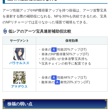
アーツ性能アップやNP獲得量アップを持つ徐福は、アーツ攻撃宝具
を連射する際の補助役になれる。NPを30%も供給できるため、宝具
のNPリチャージでは足りなかった場面で補填もできる。
低レアのアーツ宝具連射補助役比較
サーヴァント
保有効果
・全体の
性能20%アップ(3T)
A
・単体のNP獲得量50%アップ(3T)
・火力は弱いが全体攻撃宝具持ち
パラケルスス
┗宝具チェインの初手に配置できる
・全体の
性能44%アップ(1T)
A
・敵単体の
耐性20%ダウン(3T)
A
アマデウス
徐福の弱い点