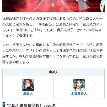
徐福は味方全体への火力支援で役割があるものの、特に虞美人相手
の支援に定評がある。「徐福伝説」は虞美人限定で「宝具威力アッ
プ(3T)＋NP増加」を追加するため、虞美人相手にはNP50%付与ス
キルとして機能する。
また、虞美人以外にも機能する「強化解除耐性アップ」も特に虞美
人に効果的だ。アサシンの虞美人は宝具発動で自身の強化状態を解
除するが、徐福で強化解除耐性アップを付与すれば、宝具の強化解
除を無効化できる。
虞美人
虞美人
水着虞美人
宝具の連射補助役になれる