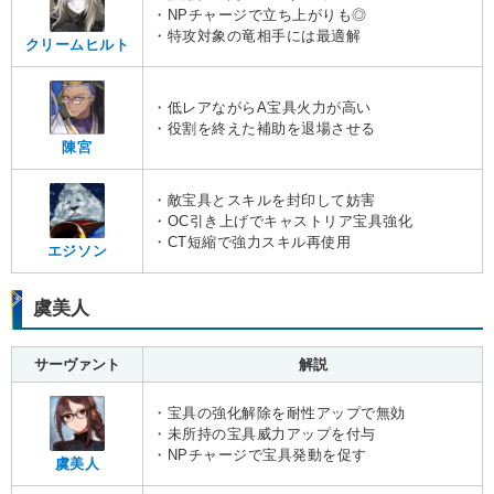
・NPチャージで立ち上がりも◎
・特攻対象の竜相手には最適解
クリームヒルト
・低レアながらA宝具火力が高い
・役割を終えた補助を退場させる
陳宮
・敵宝具とスキルを封印して妨害
・OC引き上げでキャストリア宝具強化
・CT短縮で強力スキル再使用
エジソン
虞美人
サーヴァント
解説
・宝具の強化解除を耐性アップで無効
・未所持の宝具威力アップを付与
・NPチャージで宝具発動を促す
虞美人