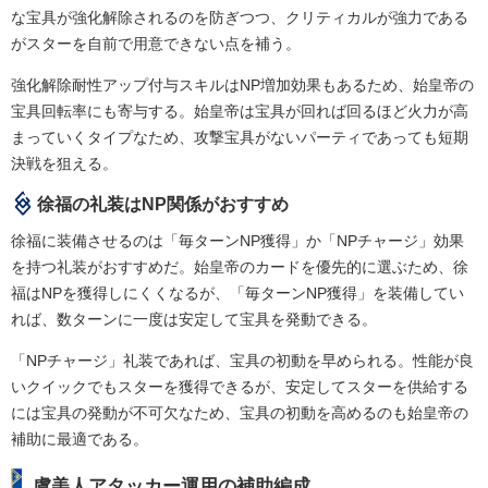
な宝具が強化解除されるのを防ぎつつ、クリティカルが強力である
がスターを自前で用意できない点を補う。
強化解除耐性アップ付与スキルはNP増加効果もあるため、始皇帝の
宝具回転率にも寄与する。始皇帝は宝具が回れば回るほど火力が高
まっていくタイプなため、攻撃宝具がないパーティであっても短期
決戦を狙える。
徐福の礼装はNP関係がおすすめ
徐福に装備させるのは「毎ターンNP獲得」か「NPチャージ」効果
を持つ礼装がおすすめだ。始皇帝のカードを優先的に選ぶため、徐
福はNPを獲得しにくくなるが、「毎ターンNP獲得」を装備してい
れば、数ターンに一度は安定して宝具を発動できる。
「NPチャージ」礼装であれば、宝具の初動を早められる。性能が良
いクイックでもスターを獲得できるが、安定してスターを供給する
には宝具の発動が不可欠なため、宝具の初動を高めるのも始皇帝の
補助に最適である。
虞美人アタッカー運用の補助編成