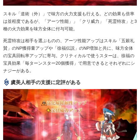
スキル「道術（外）」で味方の火力支援も行える。どの効果も倍率
は並程度であるが、「アーツ性能」」「クリ威力」「死霊特攻」と3
種の火力効果を味方全体に付与可能。
死霊特攻は相手を選ぶものの、アーツ性能アップはスキル「五穀礼
賛」のNP獲得量アップや「徐福伝説」のNP増加と共に、味方全体
の宝具回転率アップに寄与。クリティカルで使うスターは、徐福の
宝具効果「毎ターンスター20個獲得」で用意できるとそれぞれにシ
ナジーがある。
虞美人相手の支援に定評がある