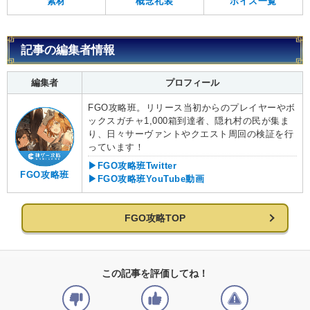
素材
概念礼装
ボイス一覧
記事の編集者情報
編集者
プロフィール
FGO攻略班。リリース当初からのプレイヤーやボ
ックスガチャ1,000箱到達者、隠れ村の民が集ま
り、日々サーヴァントやクエスト周回の検証を行
っています！
▶FGO攻略班Twitter
FGO攻略班
▶FGO攻略班YouTube動画
FGO攻略TOP
この記事を評価してね！