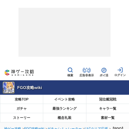
広告非表示
ポイ活
FGO攻略wiki
攻略TOP
イベント攻略
冠位戴冠戦
ガチャ
最強ランキング
キャラ一覧
ストーリー
概念礼装
素材一覧
神ゲー攻略
FGO攻略wiki
ガチャシミュレーター
Lb7クリア応援
【FGO】