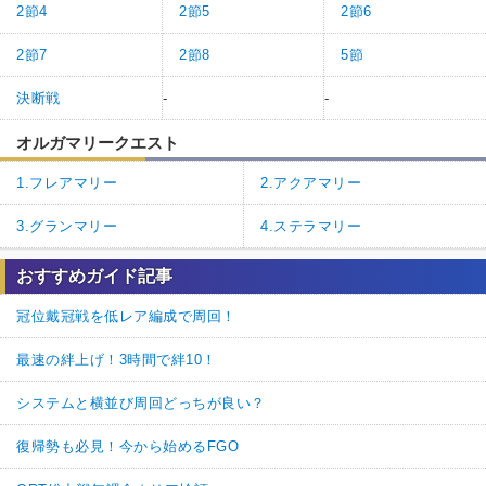
2節4
2節5
2節6
2節7
2節8
5節
決断戦
-
-
オルガマリークエスト
1.フレアマリー
2.アクアマリー
3.グランマリー
4.ステラマリー
おすすめガイド記事
冠位戴冠戦を低レア編成で周回！
最速の絆上げ！3時間で絆10！
システムと横並び周回どっちが良い？
復帰勢も必見！今から始めるFGO