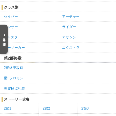
クラス別
セイバー
アーチャー
ランサー
ライダー
キャスター
アサシン
目次を開く
バーサーカー
エクストラ
第2部終章
2部終章攻略
星5ソロモン
英霊極点礼装
ストーリー攻略
2節1
2節2
2節3