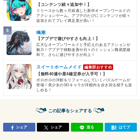
【コンテンツ続々追加中！】
リリースから数ヶ月経過した新作オープンワールドの
アクションゲーム。アプデのたびにコンテンツが続々
追加されてプレイ満足度が高い！
5
鳴潮
【アプデで遊びやすさも向上！】
広大なオープンワールドと手応えのあるアクションが
魅力！アプデで移動改善や日々のミッション難易度緩
和で、さらに遊びやすさが向上！
スイートホームメイド
編集部おすすめ
【無料40連や星4確定券が入手可！】
ボロボロの洋館をリフォームしていくパズルゲームが
登場！美少女のSDキャラが洋館内を歩き回る様子も楽
しめる！
この記事をシェアする
シェア
シェア
送る
はてブ