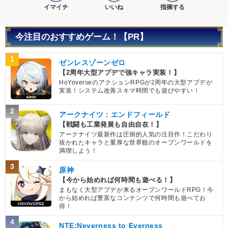
イマイチ
いいね
指摘する
今注目のおすすめゲーム！【PR】
1
ゼンレスゾーンゼロ
【2周年大型アプデで強キャラ実装！】
HoYoverseのアクションRPGが2周年の大型アプデが
実装！システム改善スキマ時間でも遊びやすい！
2
アークナイツ：エンドフィールド
【戦闘も工業発展も自由自在！】
アークナイツ最新作は圧倒的人気の注目作！こだわり
抜かれたキャラと重厚な世界観のオープンワールドを
満喫しよう！
3
原神
【今から始めれば何時間も遊べる！】
まもなく大型アプデが来るオープンワールドRPG！今
から始めれば豊富なコンテンツで何時間も遊べてお
得！
4
NTE:Neverness to Everness