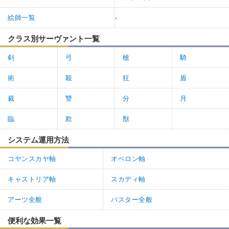
絵師一覧
-
クラス別サーヴァント一覧
剣
弓
槍
騎
術
殺
狂
盾
裁
讐
分
月
臨
欺
獣
システム運用方法
コヤンスカヤ軸
オベロン軸
キャストリア軸
スカディ軸
アーツ全般
バスター全般
便利な効果一覧