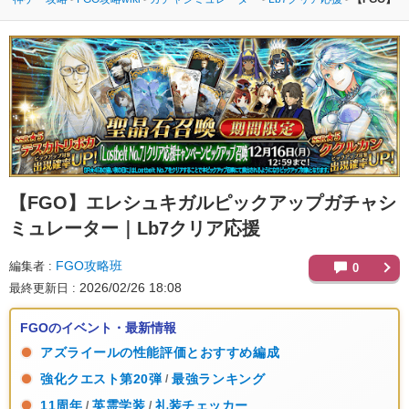
【FGO】
エレシュキガルピックアップガチャシ
ミュレーター｜Lb7クリア応援
FGO攻略班
編集者
0
2026/02/26 18:08
最終更新日
FGOのイベント・最新情報
アズライールの性能評価とおすすめ編成
強化クエスト第20弾
最強ランキング
/
11周年
英霊学装
礼装チェッカー
/
/