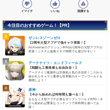
イマイチ
いいね
指摘する
今注目のおすすめゲーム！【PR】
1
ゼンレスゾーンゼロ
【2周年大型アプデで強キャラ実装！】
HoYoverseのアクションRPGが2周年の大型アプデが
実装！システム改善スキマ時間でも遊びやすい！
2
アークナイツ：エンドフィールド
【戦闘も工業発展も自由自在！】
アークナイツ最新作は圧倒的人気の注目作！こだわり
抜かれたキャラと重厚な世界観のオープンワールドを
満喫しよう！
3
原神
【今から始めれば何時間も遊べる！】
まもなく大型アプデが来るオープンワールドRPG！今
から始めれば豊富なコンテンツで何時間も遊べてお
得！