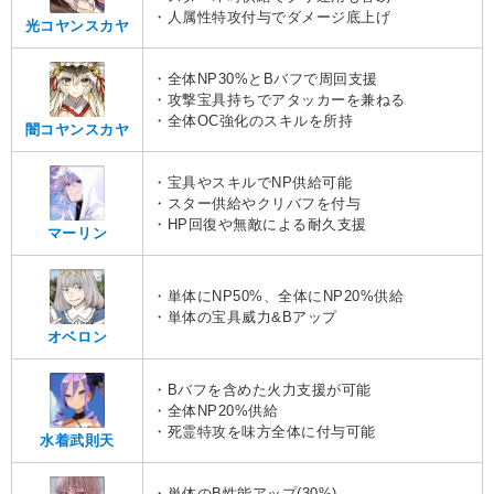
・人属性特攻付与でダメージ底上げ
光コヤンスカヤ
・全体NP30%とBバフで周回支援
・攻撃宝具持ちでアタッカーを兼ねる
・全体OC強化のスキルを所持
闇コヤンスカヤ
・宝具やスキルでNP供給可能
・スター供給やクリバフを付与
・HP回復や無敵による耐久支援
マーリン
・単体にNP50%、全体にNP20%供給
・単体の宝具威力&Bアップ
オベロン
・Bバフを含めた火力支援が可能
・全体NP20%供給
・死霊特攻を味方全体に付与可能
水着武則天
・単体のB性能アップ(30%)