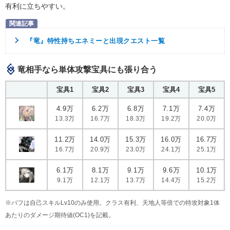
有利に立ちやすい。
『竜』特性持ちエネミーと出現クエスト一覧
竜相手なら単体攻撃宝具にも張り合う
宝具1
宝具2
宝具3
宝具4
宝具5
4.9万
6.2万
6.8万
7.1万
7.4万
13.3万
16.7万
18.3万
19.2万
20.0万
11.2万
14.0万
15.3万
16.0万
16.7万
16.7万
20.9万
23.0万
24.1万
25.1万
6.1万
8.1万
9.1万
9.6万
10.1万
9.1万
12.1万
13.7万
14.4万
15.2万
※バフは自己スキルLv10のみ使用。クラス有利、天地人等倍での特攻対象1体
あたりのダメージ期待値(OC1)を記載。