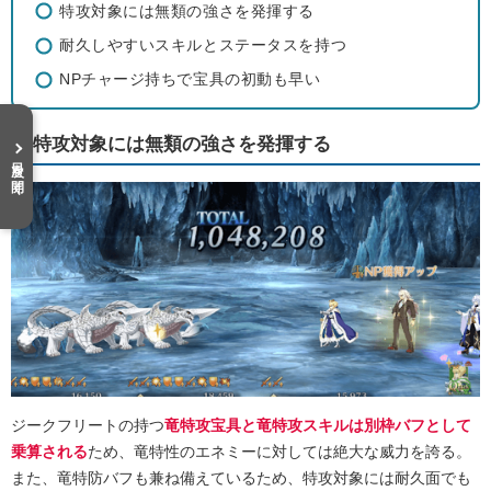
特攻対象には無類の強さを発揮する
耐久しやすいスキルとステータスを持つ
NPチャージ持ちで宝具の初動も早い
特攻対象には無類の強さを発揮する
目次を開く
ジークフリートの持つ
竜特攻宝具と竜特攻スキルは別枠バフとして
乗算される
ため、竜特性のエネミーに対しては絶大な威力を誇る。
また、竜特防バフも兼ね備えているため、特攻対象には耐久面でも