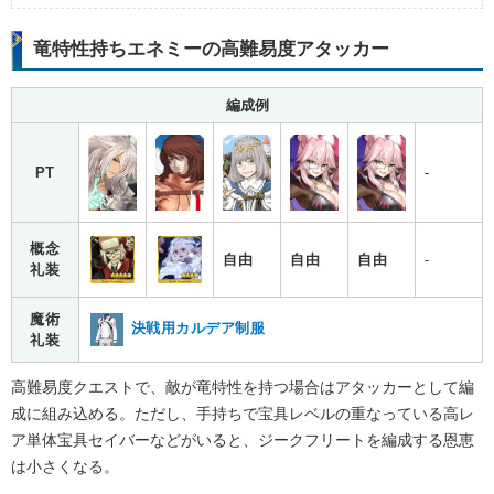
竜特性持ちエネミーの高難易度アタッカー
編成例
PT
-
概念
自由
自由
自由
-
礼装
魔術
決戦用カルデア制服
礼装
高難易度クエストで、敵が竜特性を持つ場合はアタッカーとして編
成に組み込める。ただし、手持ちで宝具レベルの重なっている高レ
ア単体宝具セイバーなどがいると、ジークフリートを編成する恩恵
は小さくなる。