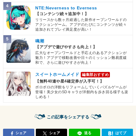
4
NTE:Neverness to Everness
【コンテンツ続々追加中！】
リリースから数ヶ月経過した新作オープンワールドの
アクションゲーム。アプデのたびにコンテンツが続々
追加されてプレイ満足度が高い！
5
鳴潮
【アプデで遊びやすさも向上！】
広大なオープンワールドと手応えのあるアクションが
魅力！アプデで移動改善や日々のミッション難易度緩
和で、さらに遊びやすさが向上！
スイートホームメイド
編集部おすすめ
【無料40連や星4確定券が入手可！】
ボロボロの洋館をリフォームしていくパズルゲームが
登場！美少女のSDキャラが洋館内を歩き回る様子も楽
しめる！
この記事をシェアする
シェア
シェア
送る
はてブ