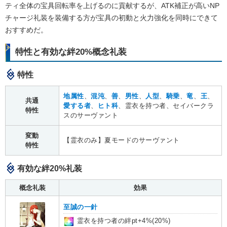
ティ全体の宝具回転率を上げるのに貢献するが、ATK補正が高いNP
チャージ礼装を装備する方が宝具の初動と火力強化を同時にできて
おすすめだ。
特性と有効な絆20%概念礼装
特性
地属性
、
混沌
、
善
、
男性
、
人型
、
騎乗
、
竜
、
王
、
共通
愛する者
、
ヒト科
、霊衣を持つ者、セイバークラ
特性
スのサーヴァント
変動
【霊衣のみ】夏モードのサーヴァント
特性
有効な絆20%礼装
概念礼装
効果
至誠の一針
霊衣を持つ者の絆pt+4%(20%)