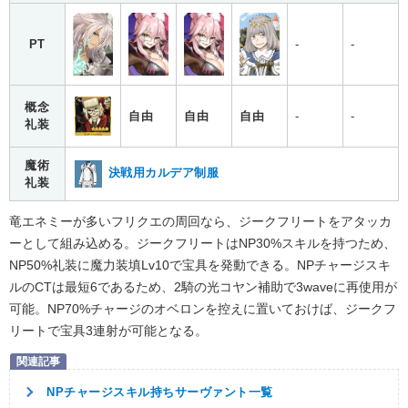
PT
-
-
概念
自由
自由
自由
-
-
礼装
魔術
決戦用カルデア制服
礼装
竜エネミーが多いフリクエの周回なら、ジークフリートをアタッカ
ーとして組み込める。ジークフリートはNP30%スキルを持つため、
NP50%礼装に魔力装填Lv10で宝具を発動できる。NPチャージスキ
ルのCTは最短6であるため、2騎の光コヤン補助で3waveに再使用が
可能。NP70%チャージのオベロンを控えに置いておけば、ジークフ
リートで宝具3連射が可能となる。
NPチャージスキル持ちサーヴァント一覧