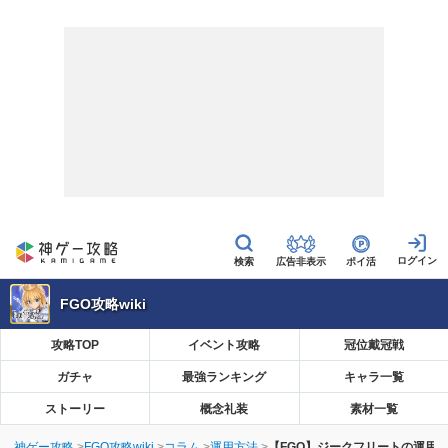
広告非表示
ポイ活
FGO攻略wiki
攻略TOP
イベント攻略
冠位戴冠戦
ガチャ
最強ランキング
キャラ一覧
ストーリー
概念礼装
素材一覧
神ゲー攻略
FGO攻略wiki
コラム
運用方法
【FGO】ジークフリートの運用