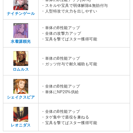
・スキルや宝具で弱体解除&無効付与
・人型特攻で火力を出しやすい
ナイチンゲール
・単体のB性能アップ
・全体の攻撃力アップ
・宝具を撃てばスター獲得可能
水着源頼光
・単体のB性能アップ
・ガッツ付与で耐久補助も可能
ロムルス
・全体のB性能アップ
・単体にNP20%供給
シェイクスピア
・全体のB性能アップ
・タゲ集中で盾役を兼ねる
・宝具を撃てばスター獲得可能
レオニダス