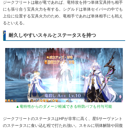
ジークフリートは敵が竜であれば、竜特攻を持つ単体宝具持ち相手
にも張り合う宝具火力を有する。シグルドは単体セイバーの中でも
上位に位置する宝具火力のため、竜相手であれば単体相手にも戦え
るといえる。
耐久しやすいスキルとステータスを持つ
▲竜特性からのダメージ軽減できる特防バフも付与可能
ジークフリートのステータスはHPが非常に高く、星5サーヴァント
のステータスに食い込む程で打たれ強い。スキルに弱体解除や回復