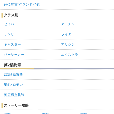
冠位英霊(グランド)予想
クラス別
セイバー
アーチャー
ランサー
ライダー
キャスター
アサシン
バーサーカー
エクストラ
第2部終章
2部終章攻略
星5ソロモン
英霊極点礼装
ストーリー攻略