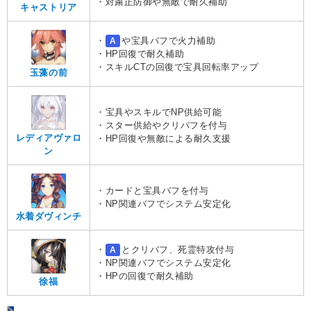
・対粛正防御や無敵で耐久補助
キャストリア
・
や宝具バフで火力補助
A
・HP回復で耐久補助
・スキルCTの回復で宝具回転率アップ
玉藻の前
・宝具やスキルでNP供給可能
・スター供給やクリバフを付与
レディアヴァロ
・HP回復や無敵による耐久支援
ン
・カードと宝具バフを付与
・NP関連バフでシステム安定化
水着ダヴィンチ
・
とクリバフ、死霊特攻付与
A
・NP関連バフでシステム安定化
・HPの回復で耐久補助
徐福