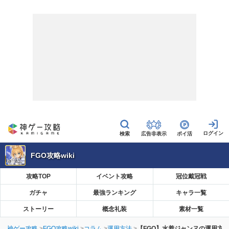
広告非表示
ポイ活
FGO攻略wiki
攻略TOP
イベント攻略
冠位戴冠戦
ガチャ
最強ランキング
キャラ一覧
ストーリー
概念礼装
素材一覧
神ゲー攻略
FGO攻略wiki
コラム
運用方法
【FGO】水着ジャンヌの運用方