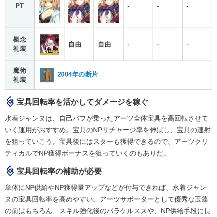
PT
-
-
-
概念
自由
自由
-
-
-
礼装
魔術
2004年の断片
礼装
宝具回転率を活かしてダメージを稼ぐ
水着ジャンヌは、自己バフが乗ったアーツ全体宝具を高回転させて
いく運用がおすすめ。宝具のNPリチャージ率を伸ばし、宝具の連射
を狙っていこう。宝具後にはスターも獲得できるので、アーツクリ
ティカルでNP獲得ボーナスを狙っていくのもありだ。
宝具回転率の補助が必要
単体にNP供給やNP獲得量アップなどが付与できれば、水着ジャン
ヌの宝具回転率を高めやすい。アーツサポーターとして優秀な玉藻
の前はもちろん、スキル強化後のパラケルススや、NP供給手段に長