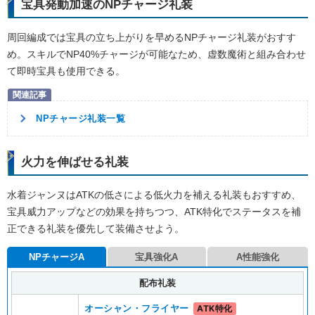
宝具発動加速のNPチャージ礼装
周回編成では宝具の立ち上がりを早めるNPチャージ礼装がおすす
め。スキルでNP40%チャージが可能なため、虚数魔術と組み合わせ
て即時宝具も使用できる。
NPチャージ礼装一覧
火力を伸ばせる礼装
水着ジャンヌはATKの低さによる低火力を補える礼装もおすすめ、
宝具威力アップなどの効果を持ちつつ、ATK特化でステータスを補
正できる礼装を優先して装備させよう。
NPチャージA
宝具強化A
A性能強化
配布礼装
オーシャン・フライヤー
ATK特化