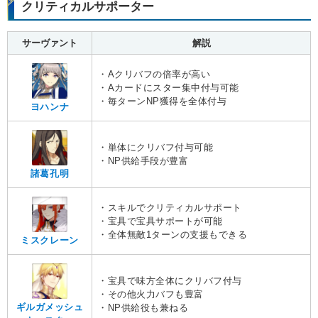
クリティカルサポーター
サーヴァント
解説
・Aクリバフの倍率が高い
・Aカードにスター集中付与可能
・毎ターンNP獲得を全体付与
ヨハンナ
・単体にクリバフ付与可能
・NP供給手段が豊富
諸葛孔明
・スキルでクリティカルサポート
・宝具で宝具サポートが可能
・全体無敵1ターンの支援もできる
ミスクレーン
・宝具で味方全体にクリバフ付与
・その他火力バフも豊富
ギルガメッシュ
・NP供給役も兼ねる