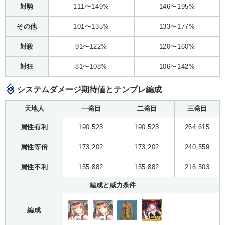
対騎
111〜149%
146〜195%
その他
101〜135%
133〜177%
対殺
91〜122%
120〜160%
対狂
81〜108%
106〜142%
システムダメージ期待値とテンプレ編成
天地人
一発目
二発目
三発目
属性有利
190,523
190,523
264,615
属性等倍
173,202
173,202
240,559
属性不利
155,882
155,882
216,503
編成と威力条件
編成