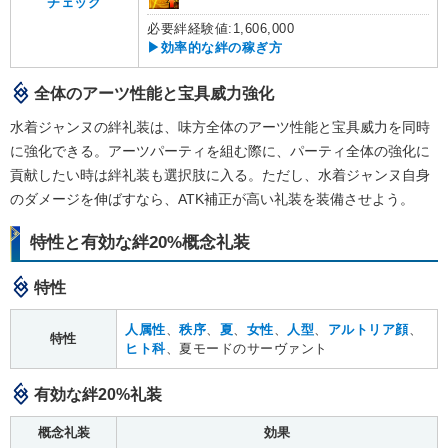
チェック
必要絆経験値:1,606,000
▶効率的な絆の稼ぎ方
全体のアーツ性能と宝具威力強化
水着ジャンヌの絆礼装は、味方全体のアーツ性能と宝具威力を同時
に強化できる。アーツパーティを組む際に、パーティ全体の強化に
貢献したい時は絆礼装も選択肢に入る。ただし、水着ジャンヌ自身
のダメージを伸ばすなら、ATK補正が高い礼装を装備させよう。
特性と有効な絆20%概念礼装
特性
人属性
、
秩序
、
夏
、
女性
、
人型
、
アルトリア顔
、
特性
ヒト科
、夏モードのサーヴァント
有効な絆20%礼装
概念礼装
効果