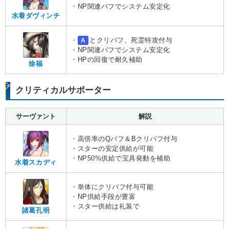
・NP関連バフでシステム安定化
水着ダヴィンチ
・
とクリバフ、死霊特攻付与
A
・NP関連バフでシステム安定化
・HPの回復で耐久補助
徐福
クリティカルサポーター
サーヴァント
解説
・高倍率のQバフ＆Bクリバフ付与
・スターの安定供給が可能
・NP50%供給で宝具発動を補助
水着スカディ
・単体にクリバフ付与可能
・NP供給手段が豊富
・スター供給は礼装で
諸葛孔明