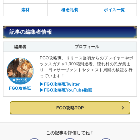
素材
概念礼装
ボイス一覧
記事の編集者情報
編集者
プロフィール
FGO攻略班。リリース当初からのプレイヤーやボ
ックスガチャ1,000箱到達者、隠れ村の民が集ま
り、日々サーヴァントやクエスト周回の検証を行
っています！
▶FGO攻略班Twitter
FGO攻略班
▶FGO攻略班YouTube動画
FGO攻略TOP
この記事を評価してね！