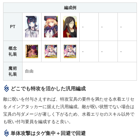
編成例
PT
-
-
-
概念
-
-
-
礼装
魔術
自由
礼装
どこでも特攻を活かした汎用編成
敵に呪いを付与さえすれば、特攻宝具の要件を満たせる水着エリセ
をメインアタッカーに据えた汎用編成。敵が呪い状態でない場合は
宝具の与ダメージが著しく下がるため、水着エリセのスキル以外で
も呪い付与要員を編成すると良い。
単体攻撃はタゲ集中＋回避で回避