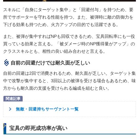
スキルに「自身にターゲット集中」と「回避付与」を持つため、要
所でサポーターを守れる性能を持つ。また、被弾時に敵の防御力を
下げる効果も持つため、火力アップの目的でも活躍できる。
また、被弾が集中すればNPも回収できるため、宝具回転率にも一役
買っている効果と言える。「被ダメージ時のNP獲得量がアップ」の
クラススキルとも、相性の良い組み合わせと言える。
自前の回避だけでは耐久面が乏しい
自前の回避は2回で消費されるため、耐久面が乏しい。ターゲット集
中で攻撃が集中すると、3回以上の被弾を受ける場合もあるため、味
方からも耐久面の支援を受けられる編成を組むと良い。
無敵・回避持ちサーヴァント一覧
宝具の即死成功率が高い