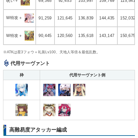
呪い＋
69,365
92,453
103,997
109,769
115,541
W特攻＋
91,259
121,645
136,839
144,435
152,032
W特攻＋
90,445
120,560
135,618
143,147
150,675
※ATKは星3フォウ＋礼装Lv100、天地人等倍＆最低乱数。
代用サーヴァント
枠
代用サーヴァント例
高難易度アタッカー編成