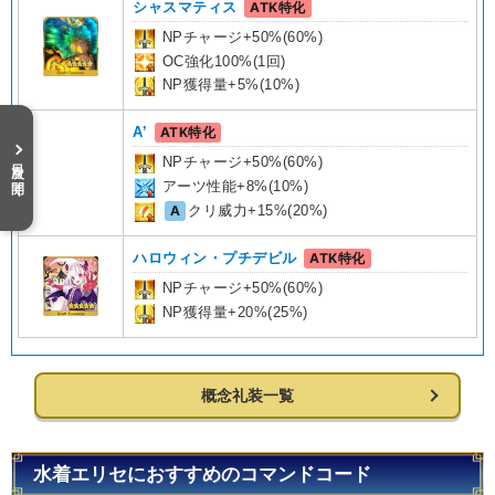
シャスマティス
ATK特化
NPチャージ+50%(60%)
OC強化100%(1回)
NP獲得量+5%(10%)
A’
ATK特化
目次を開く
NPチャージ+50%(60%)
アーツ性能+8%(10%)
A
クリ威力+15%(20%)
ハロウィン・プチデビル
ATK特化
NPチャージ+50%(60%)
NP獲得量+20%(25%)
概念礼装一覧
水着エリセにおすすめのコマンドコード