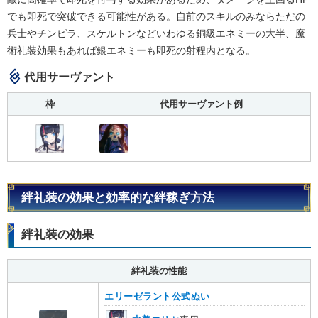
でも即死で突破できる可能性がある。自前のスキルのみならただの
兵士やチンピラ、スケルトンなどいわゆる銅級エネミーの大半、魔
術礼装効果もあれば銀エネミーも即死の射程内となる。
代用サーヴァント
枠
代用サーヴァント例
絆礼装の効果と効率的な絆稼ぎ方法
絆礼装の効果
絆礼装の性能
エリーゼラント公式ぬい