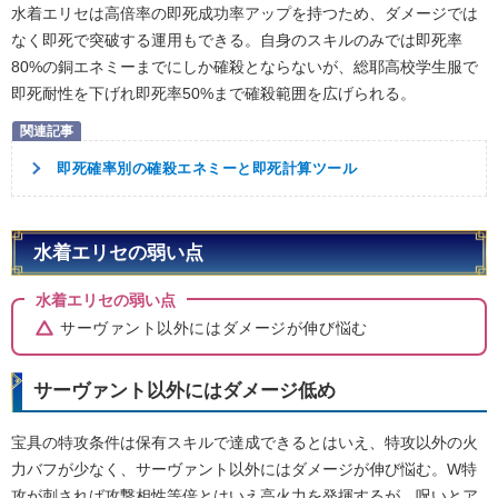
水着エリセは高倍率の即死成功率アップを持つため、ダメージでは
なく即死で突破する運用もできる。自身のスキルのみでは即死率
80%の銅エネミーまでにしか確殺とならないが、総耶高校学生服で
即死耐性を下げれ即死率50%まで確殺範囲を広げられる。
即死確率別の確殺エネミーと即死計算ツール
水着エリセの弱い点
水着エリセの弱い点
サーヴァント以外にはダメージが伸び悩む
サーヴァント以外にはダメージ低め
宝具の特攻条件は保有スキルで達成できるとはいえ、特攻以外の火
力バフが少なく、サーヴァント以外にはダメージが伸び悩む。W特
攻が刺されば攻撃相性等倍とはいえ高火力を発揮するが、呪いとア