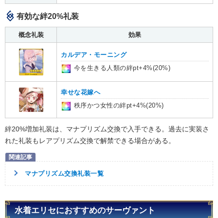
有効な絆20%礼装
概念礼装
効果
カルデア・モーニング
今を生きる人類の絆pt+4%(20%)
幸せな花嫁へ
秩序かつ女性の絆pt+4%(20%)
絆20%増加礼装は、マナプリズム交換で入手できる。過去に実装さ
れた礼装もレアプリズム交換で解禁できる場合がある。
マナプリズム交換礼装一覧
水着エリセにおすすめのサーヴァント