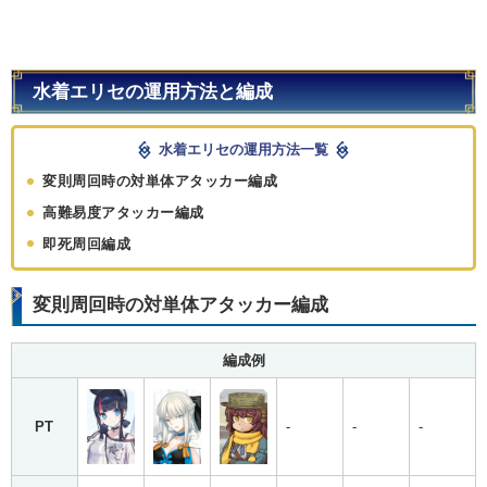
水着エリセの運用方法と編成
水着エリセの運用方法一覧
変則周回時の対単体アタッカー編成
高難易度アタッカー編成
即死周回編成
変則周回時の対単体アタッカー編成
編成例
PT
-
-
-