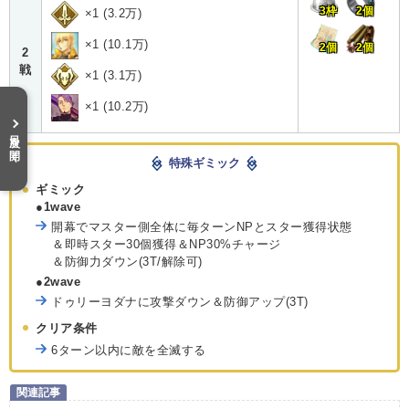
3枠
2個
×1 (3.2万)
×1 (10.1万)
2個
2個
2
戦
×1 (3.1万)
×1 (10.2万)
目次を開く
特殊ギミック
ギミック
●1wave
開幕でマスター側全体に毎ターンNPとスター獲得状態
＆即時スター30個獲得＆NP30%チャージ
＆防御力ダウン(3T/解除可)
●2wave
ドゥリーヨダナに攻撃ダウン＆防御アップ(3T)
クリア条件
6ターン以内に敵を全滅する