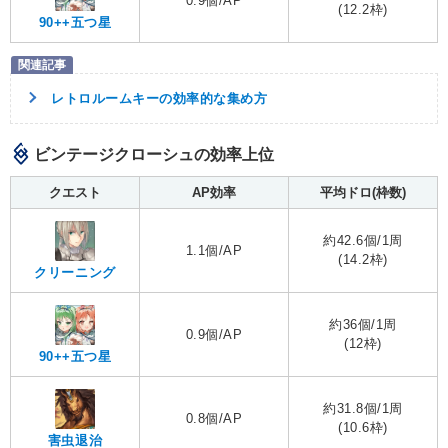
0.9個/AP
(12.2枠)
90++五つ星
レトロルームキーの効率的な集め方
ビンテージクローシュの効率上位
クエスト
AP効率
平均ドロ(枠数)
約42.6個/1周
1.1個/AP
(14.2枠)
クリーニング
約36個/1周
0.9個/AP
(12枠)
90++五つ星
約31.8個/1周
0.8個/AP
(10.6枠)
害虫退治