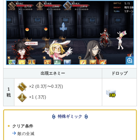
出現エネミー
ドロップ
×2 (0.3万〜0.3万)
1
戦
3枠
×1 (.3万)
特殊ギミック
クリア条件
敵の全滅