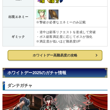
1個
3個
万
出現エネミー
※撃破が必要なエネミーのみ記載
・道中は顧客リクエストを達成して突破
ギミック
・ボス顧客満足度に応じてボスが強化
※満足度が低いほど難易度UP
ホワイトデー高難易度の攻略
ホワイトデー2025のガチャ情報
ダンテガチャ