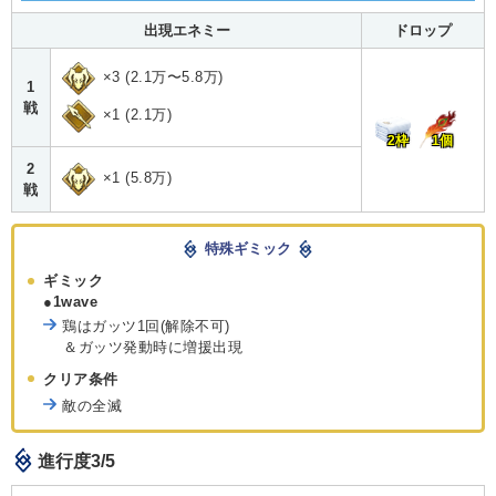
出現エネミー
ドロップ
×3 (2.1万〜5.8万)
1
戦
×1 (2.1万)
2枠
1個
2
×1 (5.8万)
戦
特殊ギミック
ギミック
●1wave
鶏はガッツ1回(解除不可)
＆ガッツ発動時に増援出現
クリア条件
敵の全滅
進行度3/5