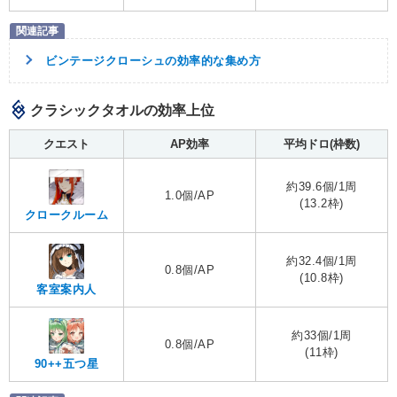
ビンテージクローシュの効率的な集め方
クラシックタオルの効率上位
クエスト
AP効率
平均ドロ(枠数)
約39.6個/1周
1.0個/AP
(13.2枠)
クロークルーム
約32.4個/1周
0.8個/AP
(10.8枠)
客室案内人
約33個/1周
0.8個/AP
(11枠)
90++五つ星