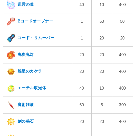
巡霊の葉
40
10
400
Bコードオープナー
1
50
50
コード・リムーバー
1
20
20
鬼炎鬼灯
20
20
400
煌星のカケラ
20
20
400
エーテル収光体
40
10
400
魔術髄液
60
5
300
剣の秘石
20
20
400