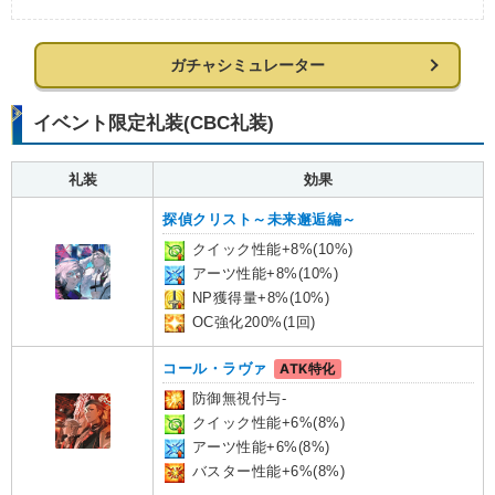
ガチャシミュレーター
イベント限定礼装(CBC礼装)
礼装
効果
探偵クリスト～未来邂逅編～
クイック性能+8%(10%)
アーツ性能+8%(10%)
NP獲得量+8%(10%)
OC強化200%(1回)
コール・ラヴァ
ATK特化
防御無視付与-
クイック性能+6%(8%)
アーツ性能+6%(8%)
バスター性能+6%(8%)