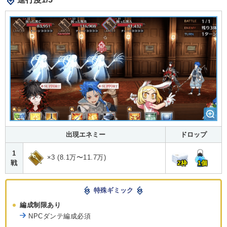
出現エネミー
ドロップ
1
×3 (8.1万〜11.7万)
戦
2枠
1個
特殊ギミック
編成制限あり
NPCダンテ編成必須