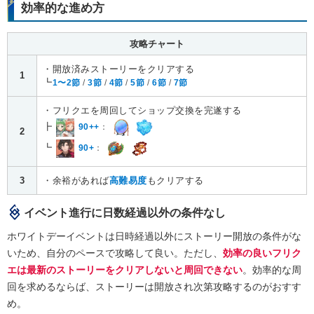
効率的な進め方
攻略チャート
・開放済みストーリーをクリアする
1
┗
1〜2節
/
3節
/
4節
/
5節
/
6節
/
7節
・フリクエを周回してショップ交換を完遂する
┣
90++
：
2
┗
90+
：
3
・余裕があれば
高難易度
もクリアする
イベント進行に日数経過以外の条件なし
ホワイトデーイベントは日時経過以外にストーリー開放の条件がな
いため、自分のペースで攻略して良い。ただし、
効率の良いフリク
エは最新のストーリーをクリアしないと周回できない
。効率的な周
回を求めるならば、ストーリーは開放され次第攻略するのがおすす
め。