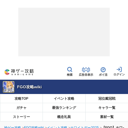
広告非表示
ポイ活
FGO攻略wiki
攻略TOP
イベント攻略
冠位戴冠戦
ガチャ
最強ランキング
キャラ一覧
ストーリー
概念礼装
素材一覧
神ゲー攻略
FGO攻略wiki
イベント攻略
ホワイトデー2025
【FGO】ホワイ