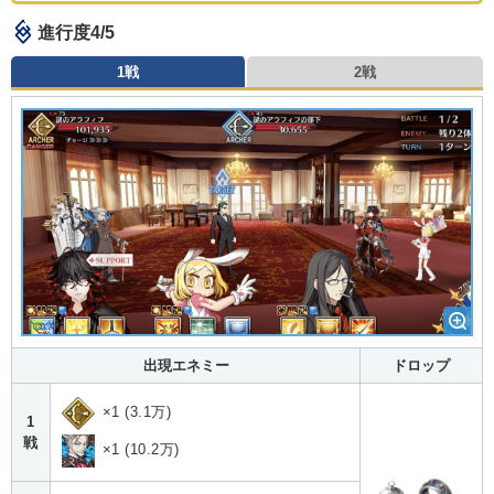
進行度4/5
1戦
2戦
出現エネミー
ドロップ
×1 (3.1万)
1
戦
×1 (10.2万)