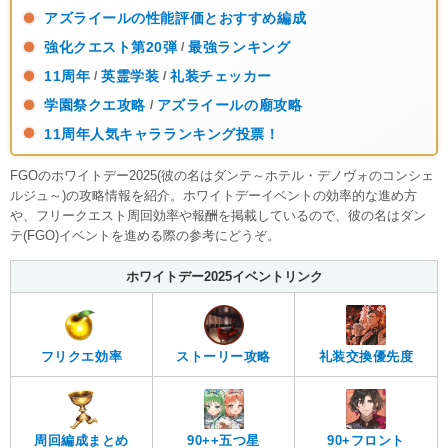
アズライールの性能評価とおすすめ編成
強化クエスト第20弾
最強ランキング
/
11周年
英霊学装
礼装チェッカー
/
/
学園祭クエ攻略
アズライールの廟攻略
/
11周年人気キャラランキング投票！
FGOのホワイトデー2025(彼の名はダンテ～ホテル・デノヴォのコンシェ
ルジュ～)の攻略情報を紹介。ホワイトデーイベントの効率的な進め方
や、フリークエスト周回効率や報酬を掲載しているので、彼の名はダン
テ(FGO)イベントを進める際の参考にどうぞ。
ホワイトデー2025イベントリンク
フリクエ効率
ストーリー攻略
礼装交換優先度
周回編成まとめ
90+フロント
90++五つ星