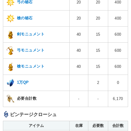
弓の秘石
20
20
400
槍の秘石
20
20
400
剣モニュメント
40
15
600
弓モニュメント
40
15
600
槍モニュメント
40
15
600
1万QP
2
0
必要合計数
-
-
6,170
ビンテージクローシュ
アイテム
在庫
必要数
合計数