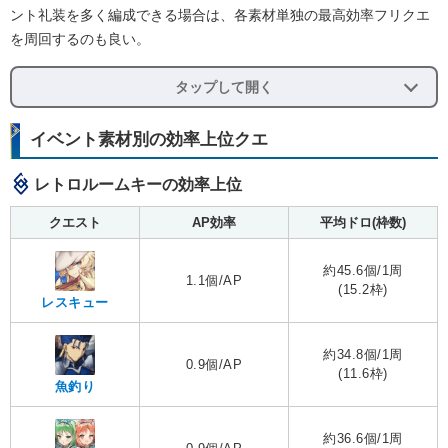
ント礼装を多く編成できる場合は、各素材単独の最高効率フリクエ
を周回するのも良い。
タップして開く
イベント素材別の効率上位クエ
レトロルームキーの効率上位
クエスト
AP効率
平均ドロ(枠数)
約45.6個/1周
1.1個/AP
(15.2枠)
レスキュー
約34.8個/1周
0.9個/AP
(11.6枠)
魚釣り
約36.6個/1周