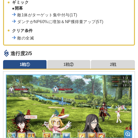
ギミック
●開幕
敵1体がターゲット集中付与(1T)
ダンテがNP60%に増加＆NP獲得量アップ(5T)
クリア条件
敵の全滅
進行度2/5
1戦①
1戦②
2戦