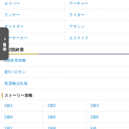
セイバー
アーチャー
ランサー
ライダー
キャスター
アサシン
バーサーカー
エクストラ
目次を開く
第2部終章
2部終章攻略
星5ソロモン
英霊極点礼装
ストーリー攻略
2節1
2節2
2節3
2節4
2節5
2節6
2節7
2節8
5節