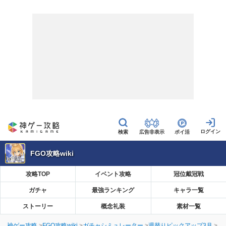
広告非表示
ポイ活
FGO攻略wiki
攻略TOP
イベント攻略
冠位戴冠戦
ガチャ
最強ランキング
キャラ一覧
ストーリー
概念礼装
素材一覧
神ゲー攻略
FGO攻略wiki
ガチャシミュレーター
週替りピックアップ3月
【