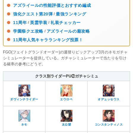
アズライールの性能評価とおすすめ編成
強化クエスト第20弾
最強ランキング
/
11周年
英霊学装
礼装チェッカー
/
/
学園祭クエ攻略
アズライールの廟攻略
/
11周年人気キャラランキング投票！
FGO(フェイトグランドオーダー)の週替りピックアップ3月のネモガチャ
シミュレーターを提供している。ガチャシミュレーターで当たりを引け
る確率の参考にどうぞ。
クラス別ライダーPU②ガチャシミュ
ダヴィンチライダー
エウロペ
オデュッセウス
ネモ
太公望
コンスタンティノス