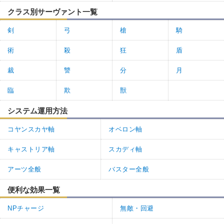
クラス別サーヴァント一覧
剣
弓
槍
騎
術
殺
狂
盾
裁
讐
分
月
臨
欺
獣
システム運用方法
コヤンスカヤ軸
オベロン軸
キャストリア軸
スカディ軸
アーツ全般
バスター全般
便利な効果一覧
NPチャージ
無敵・回避