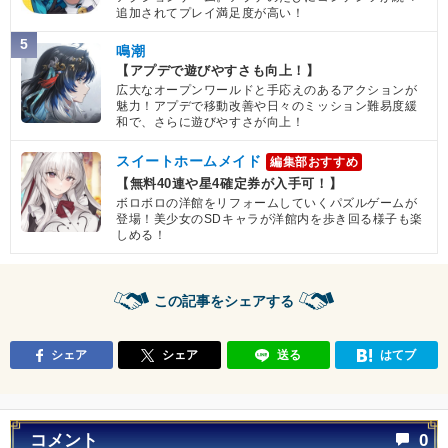
追加されてプレイ満足度が高い！
5
鳴潮
【アプデで遊びやすさも向上！】
広大なオープンワールドと手応えのあるアクションが
魅力！アプデで移動改善や日々のミッション難易度緩
和で、さらに遊びやすさが向上！
スイートホームメイド
編集部おすすめ
【無料40連や星4確定券が入手可！】
ボロボロの洋館をリフォームしていくパズルゲームが
登場！美少女のSDキャラが洋館内を歩き回る様子も楽
しめる！
この記事をシェアする
シェア
シェア
送る
はてブ
コメント
0