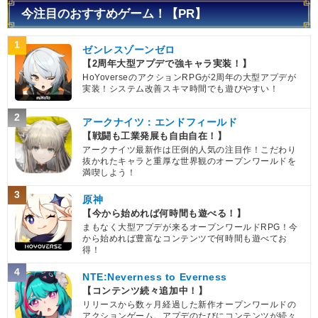
今注目のおすすめゲーム！【PR】
1
ゼンレスゾーンゼロ
【2周年大型アプデで強キャラ実装！】
HoYoverseのアクションRPGが2周年の大型アプデが
実装！システム改善スキマ時間でも遊びやすい！
2
アークナイツ：エンドフィールド
【戦闘も工業発展も自由自在！】
アークナイツ最新作は圧倒的人気の注目作！こだわり
抜かれたキャラと重厚な世界観のオープンワールドを
満喫しよう！
3
原神
【今から始めれば何時間も遊べる！】
まもなく大型アプデが来るオープンワールドRPG！今
から始めれば豊富なコンテンツで何時間も遊べてお
得！
4
NTE:Neverness to Everness
【コンテンツ続々追加中！】
リリースから数ヶ月経過した新作オープンワールドの
アクションゲーム。アプデのたびにコンテンツが続々