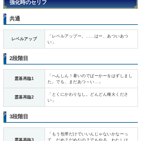
強化時のセリフ
共通
「レベルアップー。……はー、あついあつ
レベルアップ
い」
2段階目
「へんしん！暑いのでぱーかーをはずしまし
霊基再臨1
た。でも、まだあつ～い…」
「とくにかわりなし。どんどん種火くださ
霊基再臨2
い」
3段階目
「もう包帯だけでいいんじゃないかなーっ
霊基再臨3
て、だめ？だめなの？でもやる。わたしは、