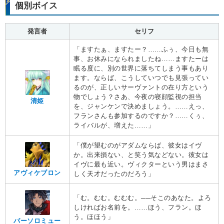
個別ボイス
発言者
セリフ
「ますたぁ、ますたー？……ふぅ、今日も無
事、お休みになられましたね……ますたーは
眠る度に、別の世界に落ちてしまう事もあり
ます。ならば、こうしていつでも見張ってい
るのが、正しいサーヴァントの在り方という
物でしょう？さあ、今夜の寝顔監視の担当
清姫
を、ジャンケンで決めましょう。……えっ、
フランさんも参加するのですか？……くぅ、
ライバルが、増えた……」
「僕が望むのがアダムならば、彼女はイヴ
か。出来損ない、と笑う気などない。彼女は
イヴに最も近い。ヴィクターという男はまさ
アヴィケブロン
しく天才だったのだろう」
「む。むむ。むむむ。──そこのあなた。よろ
しければお名前を。……ほう、フラン。ほ
う。ほほう」
バーソロミュー