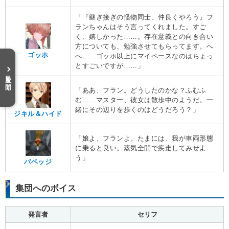
「『継ぎ接ぎの怪物同士、仲良くやろう』フ
ランちゃんはそう言ってくれました。すご
く、嬉しかった……。存在意義との向き合い
方についても、勉強させてもらってます。へ
ゴッホ
へ……ゴッホ以上にマイペースなのはちょっ
とすごいですが……」
目次を開く
「ああ、フラン。どうしたのかな？ふむふ
む……マスター、彼女は散歩中のようだ。一
緒にその辺りを歩くのはどうだろう？」
ジキル＆ハイド
「娘よ、フランよ。たまには、我が車両形態
に乗ると良い。蒸気全開で疾走してみせよ
う」
バベッジ
集団へのボイス
発言者
セリフ