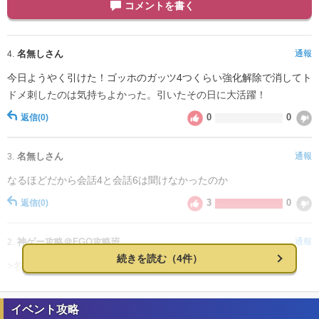
コメントを書く
名無しさん
通報
4.
今日ようやく引けた！ゴッホのガッツ4つくらい強化解除で消してト
ドメ刺したのは気持ちよかった。引いたその日に大活躍！
0
0
返信
(0)
名無しさん
通報
3.
なるほどだから会話4と会話6は聞けなかったのか
3
0
返信
(0)
神ゲー攻略＠FGO攻略班
通報
2.
続きを読む（4件）
>名無しさん
貴重な情報提供、ありがとうございます！ほかのボイスと合わせ、
イベント攻略
追記させて頂きました！