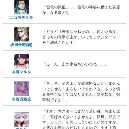
「雷電の気配……。雷電の神秘を備えた英霊
か、なるほどな」
ニコラテスラ
「ビリビリ来るじゃねぇの……何かいるな。
どっちの電撃が上か、いっちょサンダーマッ
チと洒落こむか！」
坂田金時(騎)
「ふーん、あの水着もいいわね……」
水着マルタ
「そ、そ、そのような破廉恥な…いけません
いけません！よろしいですか？も、もっと慎
みを持たなくてはなりません！禁制禁制、御
水着源頼光
禁制ですよ！」
「むむ。マスターはまだ年若い身。あまり派
手に遊ばれてはいけませんよ。節度。節度で
す。ええと、その……言いにくいのですが。
大胆なお姿の方がおりますので。ええ！節