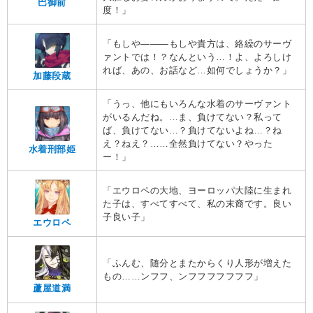
巴御前
度！」
「もしや———もしや貴方は、絡繰のサーヴ
ァントでは！？なんという…！よ、よろしけ
れば、あの、お話など…如何でしょうか？」
加藤段蔵
「うっ、他にもいろんな水着のサーヴァント
がいるんだね。…ま、負けてない？私って
ば、負けてない…？負けてないよね…？ね
え？ねえ？……全然負けてない？やった
水着刑部姫
ー！」
「エウロペの大地、ヨーロッパ大陸に生まれ
た子は、すべてすべて、私の末裔です。良い
子良い子」
エウロペ
「ふんむ、随分とまたからくり人形が増えた
もの……ンフフ、ンフフフフフフフ」
蘆屋道満