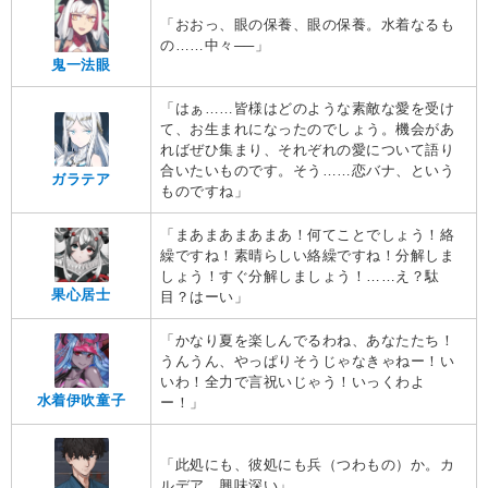
「おおっ、眼の保養、眼の保養。水着なるも
の……中々──」
鬼一法眼
「はぁ……皆様はどのような素敵な愛を受け
て、お生まれになったのでしょう。機会があ
ればぜひ集まり、それぞれの愛について語り
合いたいものです。そう……恋バナ、という
ガラテア
ものですね」
「まあまあまあまあ！何てことでしょう！絡
繰ですね！素晴らしい絡繰ですね！分解しま
しょう！すぐ分解しましょう！……え？駄
果心居士
目？はーい」
「かなり夏を楽しんでるわね、あなたたち！
うんうん、やっぱりそうじゃなきゃねー！い
いわ！全力で言祝いじゃう！いっくわよ
水着伊吹童子
ー！」
「此処にも、彼処にも兵（つわもの）か。カ
ルデア、興味深い」