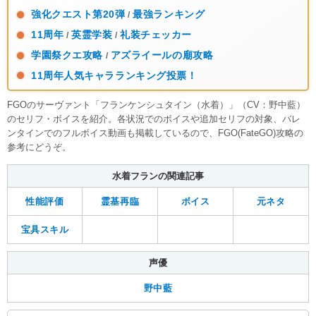
強化クエスト第20弾
最強ランキング
/
11周年
英霊学装
礼装チェッカー
/
/
学園祭クエ攻略
アズライールの廟攻略
/
11周年人気キャラランキング投票！
FGOのサーヴァント「フランケンシュタイン（水着）」（CV：野中藍）
のセリフ・ボイスを紹介。各状況でのボイスや追加セリフの対象、バレ
ンタインでのフルボイス動画も掲載しているので、FGO(FateGO)攻略の
参考にどうぞ。
水着フランの関連記事
性能評価
霊基再臨
ボイス
元ネタ
宝具スキル
声優
野中藍