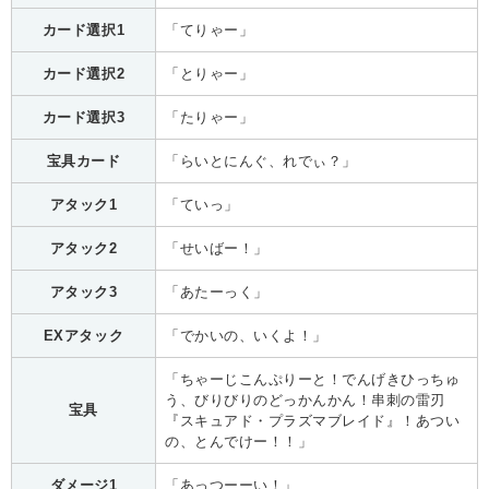
カード選択1
「てりゃー」
カード選択2
「とりゃー」
カード選択3
「たりゃー」
宝具カード
「らいとにんぐ、れでぃ？」
アタック1
「ていっ」
アタック2
「せいばー！」
アタック3
「あたーっく」
EXアタック
「でかいの、いくよ！」
「ちゃーじこんぷりーと！でんげきひっちゅ
う、びりびりのどっかんかん！串刺の雷刃
宝具
『スキュアド・プラズマブレイド』！あつい
の、とんでけー！！」
ダメージ1
「あっつーーい！」