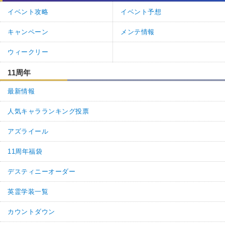
イベント攻略
イベント予想
1
1
返信
(0)
キャンペーン
メンテ情報
名無しさん
通報
1.
ウィークリー
絆レベル2
うーん なつはいつまでつづくのだろう
11周年
もうおわった？
最新情報
絆レベル3
う〜ん すずしいすずしー
人気キャラランキング投票
ますたーのへやはエアコンきいてる〜
絆レベル4
アズライール
ますたーますた どこいくの？
11周年福袋
わたしもついていくからね♪
デスティニーオーダー
…続きを読む
英霊学装一覧
8
3
返信
(0)
カウントダウン