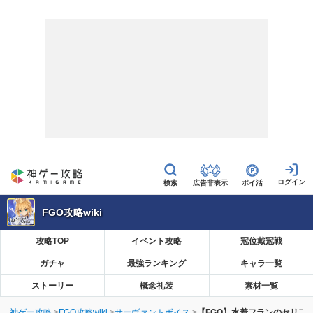
広告非表示
ポイ活
FGO攻略wiki
攻略TOP
イベント攻略
冠位戴冠戦
ガチャ
最強ランキング
キャラ一覧
ストーリー
概念礼装
素材一覧
神ゲー攻略
FGO攻略wiki
サーヴァントボイス
【FGO】水着フランのセリフ