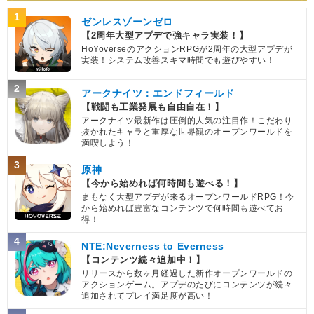
1
ゼンレスゾーンゼロ
【2周年大型アプデで強キャラ実装！】
HoYoverseのアクションRPGが2周年の大型アプデが
実装！システム改善スキマ時間でも遊びやすい！
2
アークナイツ：エンドフィールド
【戦闘も工業発展も自由自在！】
アークナイツ最新作は圧倒的人気の注目作！こだわり
抜かれたキャラと重厚な世界観のオープンワールドを
満喫しよう！
3
原神
【今から始めれば何時間も遊べる！】
まもなく大型アプデが来るオープンワールドRPG！今
から始めれば豊富なコンテンツで何時間も遊べてお
得！
4
NTE:Neverness to Everness
【コンテンツ続々追加中！】
リリースから数ヶ月経過した新作オープンワールドの
アクションゲーム。アプデのたびにコンテンツが続々
追加されてプレイ満足度が高い！