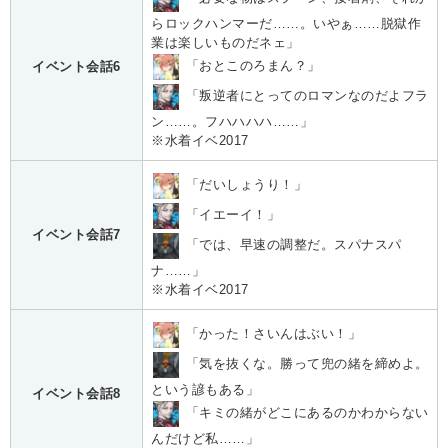
らロックハンマーだ……。いやぁ……脱獄作
業は楽しいものだネェ」
「おとこのろまん？」
イベント会話6
「叛逆者にとってのロマンなのだよフラ
ン……。フハハハハ……」
※水着イベ2017
「だいしょうり！」
「イエーイ！」
イベント会話7
「では、早速の調整だ。スパナスパ
ナ……」
※水着イベ2017
「かった！さいんはぶい！」
「気を抜くな。勝って兜の緒を締めよ。
という諺もある」
イベント会話8
「キミの緒がどこにあるのかわからない
んだけど私……」