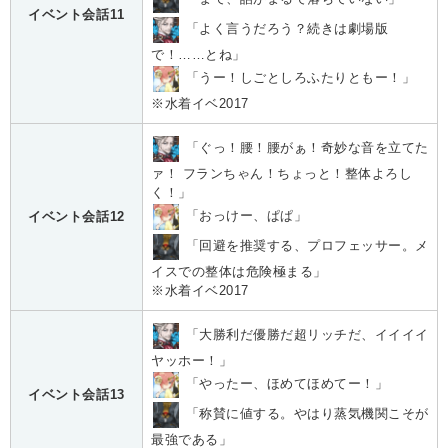
イベント会話11
「よく言うだろう？続きは劇場版
で！……とね」
「うー！しごとしろふたりともー！」
※水着イベ2017
「ぐっ！腰！腰がぁ！奇妙な音を立てた
ァ！ フランちゃん！ちょっと！整体よろし
く！」
「おっけー、ぱぱ」
イベント会話12
「回避を推奨する、プロフェッサー。メ
イスでの整体は危険極まる」
※水着イベ2017
「大勝利だ優勝だ超リッチだ、イイイイ
ヤッホー！」
「やったー、ほめてほめてー！」
イベント会話13
「称賛に値する。やはり蒸気機関こそが
最強である」