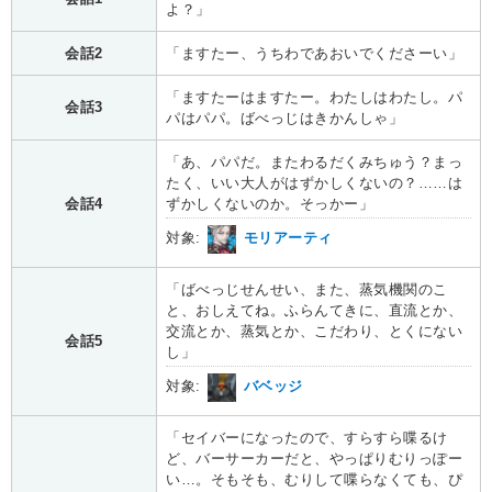
よ？」
会話2
「ますたー、うちわであおいでくださーい」
「ますたーはますたー。わたしはわたし。パ
会話3
パはパパ。ばべっじはきかんしゃ」
「あ、パパだ。またわるだくみちゅう？まっ
たく、いい大人がはずかしくないの？……は
会話4
ずかしくないのか。そっかー」
対象:
モリアーティ
「ばべっじせんせい、また、蒸気機関のこ
と、おしえてね。ふらんてきに、直流とか、
交流とか、蒸気とか、こだわり、とくにない
会話5
し」
対象:
バベッジ
「セイバーになったので、すらすら喋るけ
ど、バーサーカーだと、やっぱりむりっぽー
い…。そもそも、むりして喋らなくても、ぴ