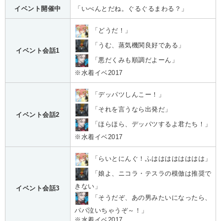
イベント開催中
「いべんとだね。ぐるぐるまわる？」
「どうだ！」
「うむ、蒸気機関良好である」
イベント会話1
「悪だくみも順調だよーん」
※水着イベ2017
「デッパツしんこー！」
「それを言うなら出発だ」
イベント会話2
「ほらほら、デッパツするよ君たち！」
※水着イベ2017
「らいとにんぐ！ふはははははははは」
「娘よ、ニコラ・テスラの模倣は推奨で
きない」
イベント会話3
「そうだぞ、あの男みたいになったら、
パパ泣いちゃうぞ～！」
※水着イベ2017