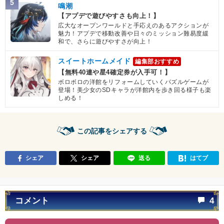
5
鳴潮
【アプデで遊びやすさも向上！】
広大なオープンワールドと手応えのあるアクションが
魅力！アプデで移動改善や日々のミッション難易度緩
和で、さらに遊びやすさが向上！
スイートホームメイド
編集部おすすめ
【無料40連や星4確定券が入手可！】
ボロボロの洋館をリフォームしていくパズルゲームが
登場！美少女のSDキャラが洋館内を歩き回る様子も楽
しめる！
この記事をシェアする
シェア
シェア
送る
はてブ
コメント
4