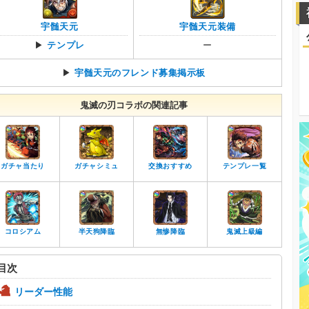
宇髄天元
宇髄天元装備
▶
テンプレ
ー
▶
宇髄天元のフレンド募集掲示板
鬼滅の刃コラボの関連記事
ガチャ当たり
ガチャシミュ
交換おすすめ
テンプレ一覧
コロシアム
半天狗降臨
無惨降臨
鬼滅上級編
目次
リーダー性能