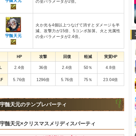
宇髄天元
の全パラメータが2倍。
火か光を4個以上つなげて消すとダメージを半
減、攻撃力が15倍、5コンボ加算。火と光属性
宇髄天元
の全パラメータが2.4倍。
HP
攻撃
回復
軽減
実質HP
L
2.4倍
36倍
2.4倍
50％
4.8倍
LF
5.76倍
1296倍
5.76倍
75％
23.04倍
宇髄天元のテンプレパーティ
宇髄天元×クリスマスメリディスパーティ