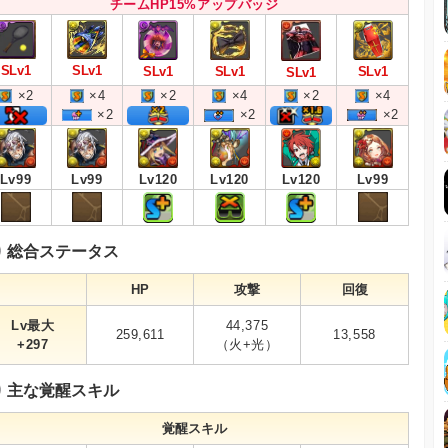
チームHP15%アップバッジ
SLv1
SLv1
SLv1
SLv1
SLv1
SLv1
×2
×4
×2
×4
×2
×4
×2
×2
×2
Lv99
Lv99
Lv120
Lv120
Lv99
Lv120
総合ステータス
HP
攻撃
回復
Lv最大
44,375
259,611
13,558
+297
（火+光）
主な覚醒スキル
覚醒スキル