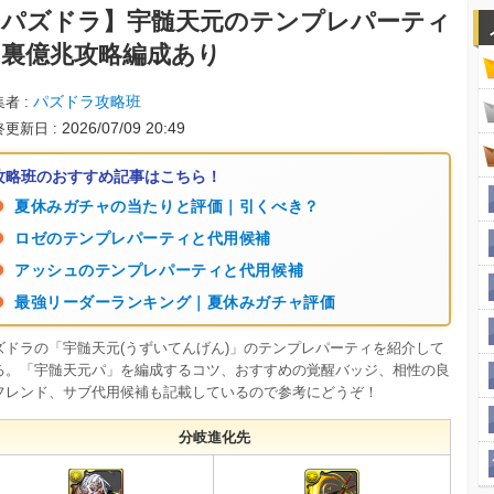
【パズドラ】
宇髄天元のテンプレパーティ
｜裏億兆攻略編成あり
パズドラ攻略班
集者
2026/07/09 20:49
終更新日
攻略班のおすすめ記事はこちら！
夏休みガチャの当たりと評価｜引くべき？
ロゼのテンプレパーティと代用候補
アッシュのテンプレパーティと代用候補
最強リーダーランキング｜夏休みガチャ評価
ズドラの「宇髄天元(うずいてんげん)」のテンプレパーティを紹介して
る。「宇髄天元パ」を編成するコツ、おすすめの覚醒バッジ、相性の良
フレンド、サブ代用候補も記載しているので参考にどうぞ！
分岐進化先