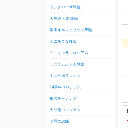
ラングローサ降臨
天導衆・虚 降臨
学園オルファリオン降臨
ミニあてな降臨
ミニキャラコロシアム
ミニてぃふぉん降臨
ミニ三国ラッシュ
14周年コロシアム
風雲チャレンジ
大罪龍コロシアム
七罪の試練