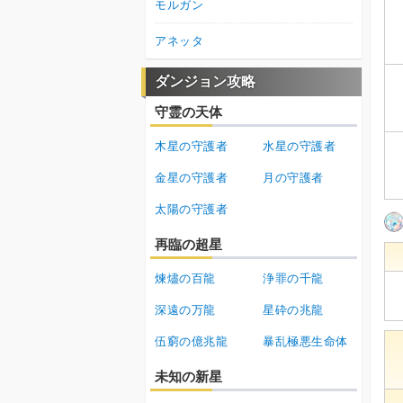
モルガン
アネッタ
ダンジョン攻略
守霊の天体
木星の守護者
水星の守護者
金星の守護者
月の守護者
太陽の守護者
再臨の超星
煉燼の百龍
浄罪の千龍
深遠の万龍
星砕の兆龍
伍窮の億兆龍
暴乱極悪生命体
未知の新星