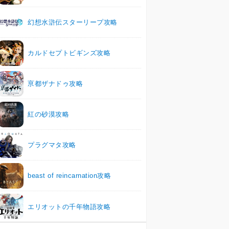
幻想水滸伝スターリープ攻略
カルドセプトビギンズ攻略
亰都ザナドゥ攻略
紅の砂漠攻略
プラグマタ攻略
beast of reincarnation攻略
エリオットの千年物語攻略