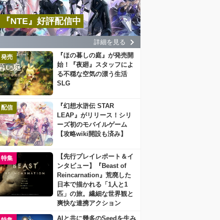
『NTE』好評配信中
詳細を見る
『ほの暮しの庭』が発売開
発売
始！『夜廻』スタッフによ
る不穏な空気の漂う生活
SLG
『幻想水滸伝 STAR
配信
LEAP』がリリース！シリ
ーズ初のモバイルゲーム
【攻略wiki開設も済み】
【先行プレイレポート＆イ
特集
ンタビュー】『Beast of
Reincarnation』荒廃した
日本で描かれる「1人と1
匹」の旅。繊細な世界観と
爽快な連携アクション
AIと共に幾多のSeedを生み