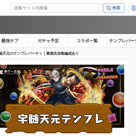
最強サブ
ガチャ予定
コラボ一覧
テンプレパー
髄天元のテンプレパーティ｜裏億兆攻略編成あり