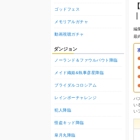
ゴッドフェス
メモリアルガチャ
編
動画視聴ガチャ
最
ダンジョン
ノーランド＆ファウルバウト降臨
メイド織姫&執事彦星降臨
ブライダルコロシアム
レインボーチャレンジ
パ
い
犯人降臨
い
怪盗キッド降臨
皐月丸降臨