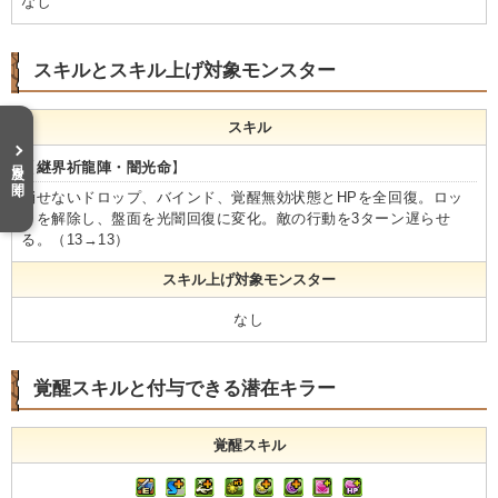
なし
スキルとスキル上げ対象モンスター
スキル
目次を開く
【
継界祈龍陣・闇光命
】
消せないドロップ、バインド、覚醒無効状態とHPを全回復。ロッ
クを解除し、盤面を光闇回復に変化。敵の行動を3ターン遅らせ
る。（13→13）
スキル上げ対象モンスター
なし
覚醒スキルと付与できる潜在キラー
覚醒スキル