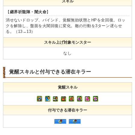
スキル
【
継界祈龍陣・闇火命
】
消せないドロップ、バインド、覚醒無効状態とHPを全回復。ロッ
クを解除し、盤面を火闇回復に変化。敵の行動を3ターン遅らせ
る。（13→13）
スキル上げ対象モンスター
なし
覚醒スキルと付与できる潜在キラー
覚醒スキル
付与できる潜在キラー