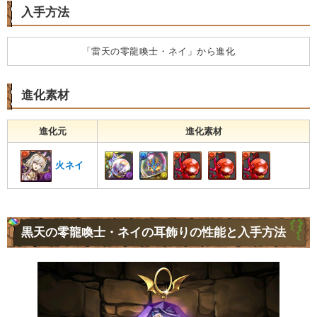
入手方法
「雷天の零龍喚士・ネイ」から進化
進化素材
進化元
進化素材
火ネイ
黒天の零龍喚士・ネイの耳飾りの性能と入手方法