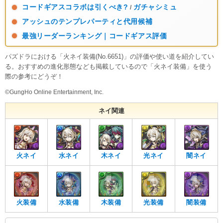
コードギアスコラボは引くべき?
ガチャシミュ
/
アッシュのテンプレパーティと代用候補
最強リーダーランキング｜コードギアス評価
パズドラにおける「火ネイ装備(No.6651)」の評価や使い道を紹介してい
る。おすすめの進化形態なども掲載しているので「火ネイ装備」を使う
際の参考にどうぞ！
©GungHo Online Entertainment, Inc.
ネイ関連
火ネイ
水ネイ
木ネイ
光ネイ
闇ネイ
火装備
水装備
木装備
光装備
闇装備