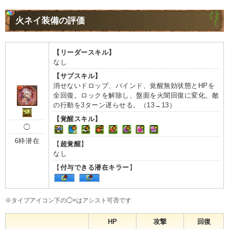
火ネイ装備の評価
【リーダースキル】
なし
【サブスキル】
消せないドロップ、バインド、覚醒無効状態とHPを
全回復。ロックを解除し、盤面を火闇回復に変化。敵
の行動を3ターン遅らせる。（13→13）
【覚醒スキル】
◯
6枠潜在
【
超覚醒
】
なし
【
付与できる潜在キラー
】
※タイプアイコン下の◯×はアシスト可否です
HP
攻撃
回復