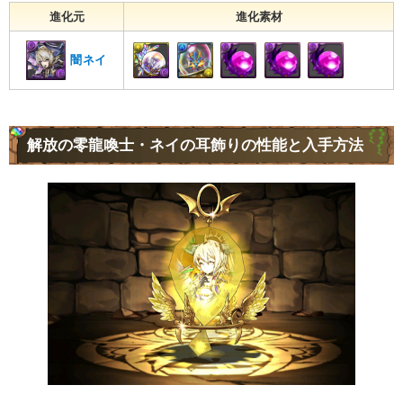
進化元
進化素材
闇ネイ
解放の零龍喚士・ネイの耳飾りの性能と入手方法