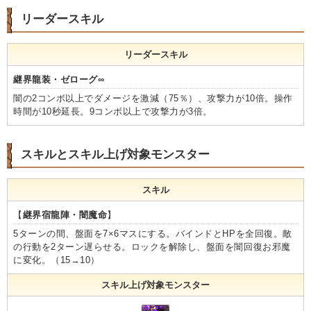
リーダースキル
リーダースキル
継界龍装・ゼローグ∞
闇の2コンボ以上でダメージを激減（75％）、攻撃力が10倍。操作
時間が10秒延長。9コンボ以上で攻撃力が3倍。
スキルとスキル上げ対象モンスター
スキル
【
継界宿龍陣・闇魔命
】
5ターンの間、盤面を7×6マスにする。バインドとHPを全回復。敵
の行動を2ターン遅らせる。ロックを解除し、盤面を闇回復お邪魔
に変化。（15→10）
スキル上げ対象モンスター