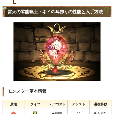
雷天の零龍喚士・ネイの耳飾りの性能と入手方法
モンスター基本情報
属性
タイプ
レア/コスト
アシスト
潜在枠数
★8/80
◯
6枠潜在