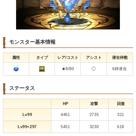
モンスター基本情報
属性
タイプ
レア/コスト
アシスト
潜在枠数
★8/80
◯
6枠潜在
ステータス
HP
攻撃
回復
Lv99
4461
2735
321
Lv99+297
5451
3230
618