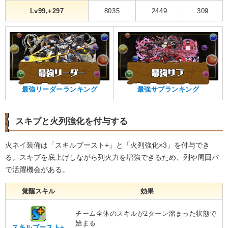
Lv99,+297
8035
2449
309
最強リーダーランキング
最強サブランキング
スキブと火列強化を付与する
火ネイ装備は「スキルブースト+」と「火列強化×3」を付与でき
る。スキブを底上げしながら列火力を増強できるため、列や周回パ
で活躍機会がある。
覚醒スキル
効果
チーム全体のスキルが2ターン溜まった状態で
始まる
スキルブースト+