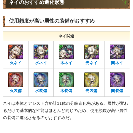
ネイのおすすめ進化形態
使用頻度が高い属性の装備がおすすめ
ネイ関連
火ネイ
水ネイ
木ネイ
光ネイ
闇ネイ
火装備
水装備
木装備
光装備
闇装備
ネイは本体とアシスト含め計11体の分岐進化先がある。属性が変わ
るだけで基本的な性能はほとんど同じのため、使用頻度が高い属性
の装備に進化させるのがおすすめだ。