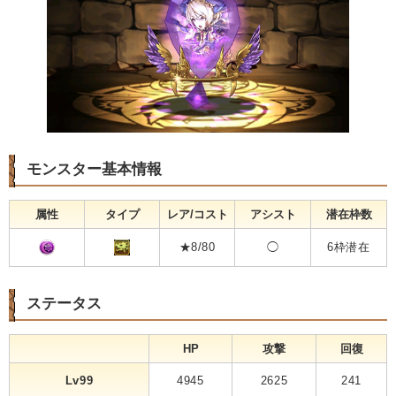
モンスター基本情報
属性
タイプ
レア/コスト
アシスト
潜在枠数
★8/80
◯
6枠潜在
ステータス
HP
攻撃
回復
Lv99
4945
2625
241