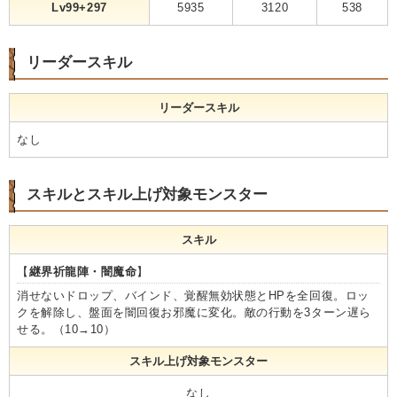
Lv99+297
5935
3120
538
リーダースキル
リーダースキル
なし
スキルとスキル上げ対象モンスター
スキル
【
継界祈龍陣・闇魔命
】
消せないドロップ、バインド、覚醒無効状態とHPを全回復。ロッ
クを解除し、盤面を闇回復お邪魔に変化。敵の行動を3ターン遅ら
せる。（10→10）
スキル上げ対象モンスター
なし