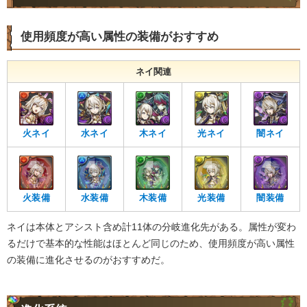
使用頻度が高い属性の装備がおすすめ
ネイ関連
火ネイ
水ネイ
木ネイ
光ネイ
闇ネイ
火装備
水装備
木装備
光装備
闇装備
ネイは本体とアシスト含め計11体の分岐進化先がある。属性が変わ
るだけで基本的な性能はほとんど同じのため、使用頻度が高い属性
の装備に進化させるのがおすすめだ。