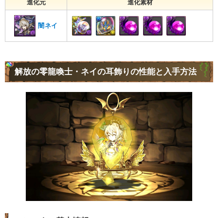
進化元
進化素材
闇ネイ
解放の零龍喚士・ネイの耳飾りの性能と入手方法