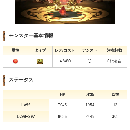
モンスター基本情報
属性
タイプ
レア/コスト
アシスト
潜在枠数
★8/80
◯
6枠潜在
ステータス
HP
攻撃
回復
Lv99
7045
1954
12
Lv99+297
8035
2449
309