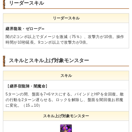
リーダースキル
リーダースキル
継界龍装・ゼローグ∞
闇の2コンボ以上でダメージを激減（75％）、攻撃力が10倍。操作
時間が10秒延長。9コンボ以上で攻撃力が3倍。
スキルとスキル上げ対象モンスター
スキル
【
継界宿龍陣・闇魔命
】
5ターンの間、盤面を7×6マスにする。バインドとHPを全回復。敵
の行動を2ターン遅らせる。ロックを解除し、盤面を闇回復お邪魔
に変化。（15→10）
スキル上げ対象モンスター