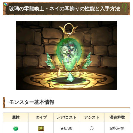
玻璃の零龍喚士・ネイの耳飾りの性能と入手方法
モンスター基本情報
属性
タイプ
レア/コスト
アシスト
潜在枠数
★8/80
◯
6枠潜在