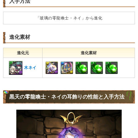
入手方法
「玻璃の零龍喚士・ネイ」から進化
進化素材
進化元
進化素材
木ネイ
黒天の零龍喚士・ネイの耳飾りの性能と入手方法