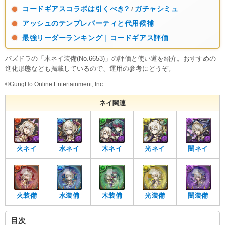
コードギアスコラボは引くべき?
ガチャシミュ
/
アッシュのテンプレパーティと代用候補
最強リーダーランキング｜コードギアス評価
パズドラの「木ネイ装備(No.6653)」の評価と使い道を紹介。おすすめの
進化形態なども掲載しているので、運用の参考にどうぞ。
©GungHo Online Entertainment, Inc.
ネイ関連
火ネイ
水ネイ
木ネイ
光ネイ
闇ネイ
火装備
水装備
木装備
光装備
闇装備
目次