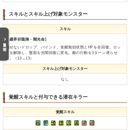
スキルとスキル上げ対象モンスター
スキル
【
継界祈龍陣・闇光命
】
目次を開く
消せないドロップ、バインド、覚醒無効状態とHPを全回復。ロッ
クを解除し、盤面を光闇回復に変化。敵の行動を3ターン遅らせ
る。（13→13）
スキル上げ対象モンスター
なし
覚醒スキルと付与できる潜在キラー
覚醒スキル