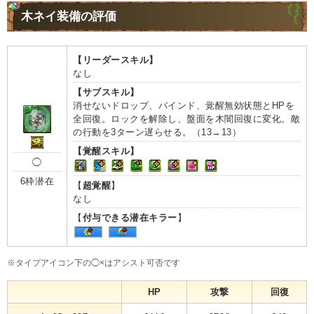
木ネイ装備の評価
【リーダースキル】
なし
【サブスキル】
消せないドロップ、バインド、覚醒無効状態とHPを
全回復。ロックを解除し、盤面を木闇回復に変化。敵
の行動を3ターン遅らせる。（13→13）
【覚醒スキル】
◯
6枠潜在
【
超覚醒
】
なし
【
付与できる潜在キラー
】
※タイプアイコン下の◯×はアシスト可否です
HP
攻撃
回復