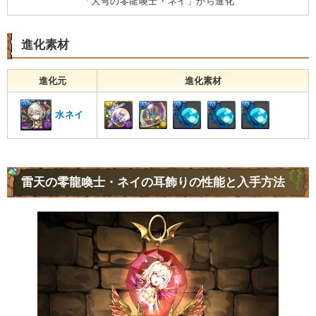
「大弯の零龍喚士・ネイ」から進化
進化素材
進化元
進化素材
水ネイ
雷天の零龍喚士・ネイの耳飾りの性能と入手方法