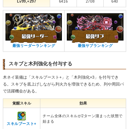
Lv99,+297
6416
2708
640
最強リーダーランキング
最強サブランキング
スキブと木列強化を付与する
木ネイ装備は「スキルブースト+」と「木列強化×3」を付与でき
る。スキブを底上げしながら列火力を増強できるため、列や周回パ
で活躍機会がある。
覚醒スキル
効果
チーム全体のスキルが2ターン溜まった状態で
始まる
スキルブースト+