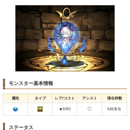
モンスター基本情報
属性
タイプ
レア/コスト
アシスト
潜在枠数
★8/80
◯
6枠潜在
ステータス