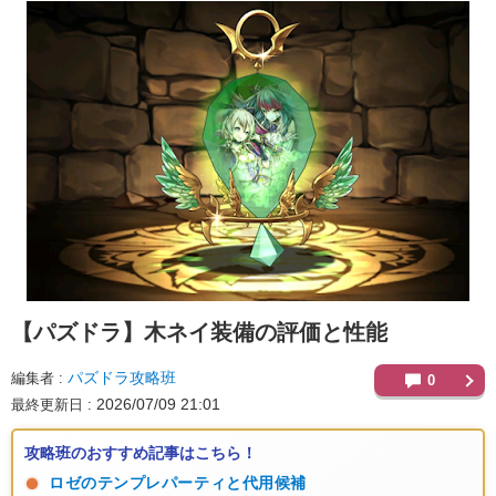
【パズドラ】
木ネイ装備の評価と性能
パズドラ攻略班
編集者
0
2026/07/09 21:01
最終更新日
攻略班のおすすめ記事はこちら！
ロゼのテンプレパーティと代用候補