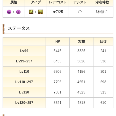
属性
タイプ
レア/コスト
アシスト
潜在枠数
/
/
★7/25
◯
6枠潜在
ステータス
HP
攻撃
回復
Lv99
5445
3325
241
Lv99+297
6435
3820
538
Lv110
6806
4156
301
Lv110+297
7796
4651
598
Lv120
7351
4323
313
Lv120+297
8341
4818
610