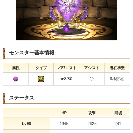
モンスター基本情報
属性
タイプ
レア/コスト
アシスト
潜在枠数
★8/80
◯
6枠潜在
ステータス
HP
攻撃
回復
Lv99
4945
2625
241