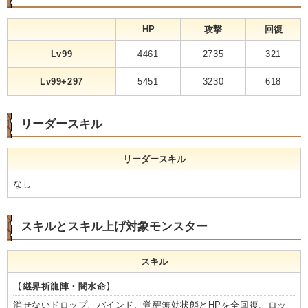
HP
攻撃
回復
Lv99
4461
2735
321
Lv99+297
5451
3230
618
リーダースキル
リーダースキル
なし
スキルとスキル上げ対象モンスター
スキル
【
継界祈龍陣・闇水命
】
消せないドロップ、バインド、覚醒無効状態とHPを全回復。ロッ