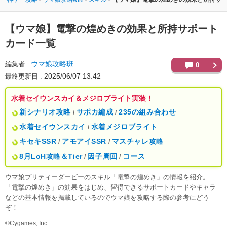
【ウマ娘】
電撃の煌めきの効果と所持サポート
カード一覧
ウマ娘攻略班
編集者
0
2025/06/07 13:42
最終更新日
水着セイウンスカイ＆メジロブライト実装！
新シナリオ攻略
サポカ編成
235の組み合わせ
/
/
水着セイウンスカイ
水着メジロブライト
/
キセキSSR
アモアイSSR
マスチャレ攻略
/
/
8月LoH攻略＆Tier
因子周回
コース
/
/
ウマ娘プリティーダービーのスキル「電撃の煌めき」の情報を紹介。
「電撃の煌めき」の効果をはじめ、習得できるサポートカードやキャラ
などの基本情報を掲載しているのでウマ娘を攻略する際の参考にどう
ぞ！
©Cygames, Inc.