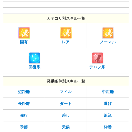
カテゴリ別スキル一覧
固有
ノーマル
レア
回復系
デバフ系
発動条件別スキル一覧
短距離
マイル
中距離
長距離
ダート
逃げ
先行
差し
追込
季節
天候
枠番