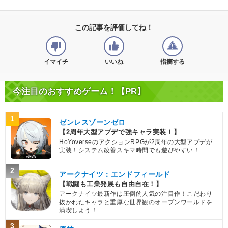
この記事を評価してね！
イマイチ
いいね
指摘する
今注目のおすすめゲーム！【PR】
1
ゼンレスゾーンゼロ
【2周年大型アプデで強キャラ実装！】
HoYoverseのアクションRPGが2周年の大型アプデが
実装！システム改善スキマ時間でも遊びやすい！
2
アークナイツ：エンドフィールド
【戦闘も工業発展も自由自在！】
アークナイツ最新作は圧倒的人気の注目作！こだわり
抜かれたキャラと重厚な世界観のオープンワールドを
満喫しよう！
3