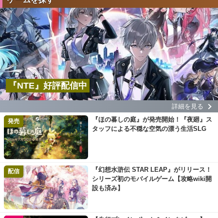
『NTE』好評配信中
詳細を見る
『ほの暮しの庭』が発売開始！『夜廻』ス
発売
タッフによる不穏な空気の漂う生活SLG
『幻想水滸伝 STAR LEAP』がリリース！
配信
シリーズ初のモバイルゲーム【攻略wiki開
設も済み】