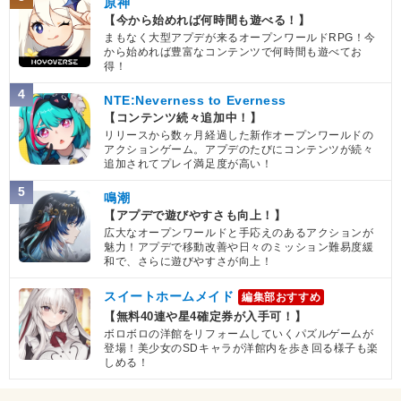
原神
【今から始めれば何時間も遊べる！】
まもなく大型アプデが来るオープンワールドRPG！今
から始めれば豊富なコンテンツで何時間も遊べてお
得！
4
NTE:Neverness to Everness
【コンテンツ続々追加中！】
リリースから数ヶ月経過した新作オープンワールドの
アクションゲーム。アプデのたびにコンテンツが続々
追加されてプレイ満足度が高い！
5
鳴潮
【アプデで遊びやすさも向上！】
広大なオープンワールドと手応えのあるアクションが
魅力！アプデで移動改善や日々のミッション難易度緩
和で、さらに遊びやすさが向上！
スイートホームメイド
編集部おすすめ
【無料40連や星4確定券が入手可！】
ボロボロの洋館をリフォームしていくパズルゲームが
登場！美少女のSDキャラが洋館内を歩き回る様子も楽
しめる！