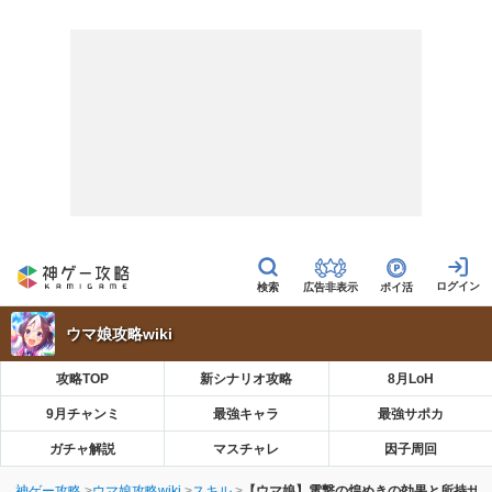
広告非表示
ポイ活
ウマ娘攻略wiki
攻略TOP
新シナリオ攻略
8月LoH
9月チャンミ
最強キャラ
最強サポカ
ガチャ解説
マスチャレ
因子周回
神ゲー攻略
ウマ娘攻略wiki
スキル
【ウマ娘】電撃の煌めきの効果と所持サ