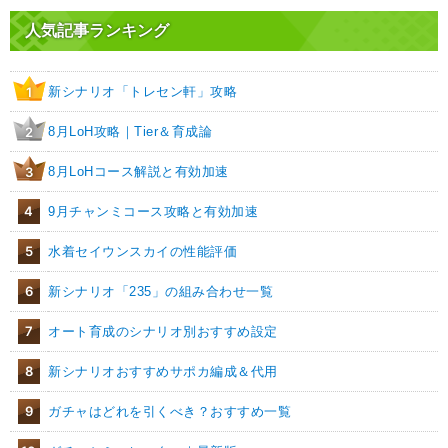
人気記事ランキング
新シナリオ「トレセン軒」攻略
1
8月LoH攻略｜Tier＆育成論
2
8月LoHコース解説と有効加速
3
4
9月チャンミコース攻略と有効加速
5
水着セイウンスカイの性能評価
6
新シナリオ「235」の組み合わせ一覧
7
オート育成のシナリオ別おすすめ設定
8
新シナリオおすすめサポカ編成＆代用
9
ガチャはどれを引くべき？おすすめ一覧