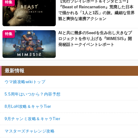
【先行プレイレポート＆インタビュー】
特集
『Beast of Reincarnation』荒廃した日本
で描かれる「1人と1匹」の旅。繊細な世界
観と爽快な連携アクション
AIと共に幾多のSeedを生み出し大きなプ
特集
ロジェクトを作り上げる『MIMESIS』開
発秘話トークイベントレポート
最新情報
ウマ娘攻略wikiトップ
5.5周年はいつから？内容予想
8月LoH攻略＆キャラTier
9月チャンミ攻略＆キャラTier
マスターズチャレンジ攻略