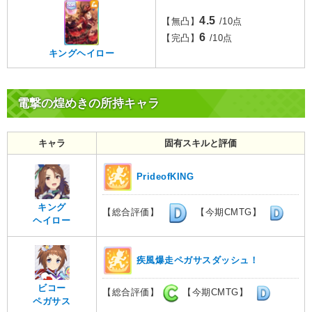
4.5
【無凸】
/10点
6
【完凸】
/10点
キングヘイロー
電撃の煌めきの所持キャラ
キャラ
固有スキルと評価
PrideofKING
キング
【総合評価】
【今期CMTG】
ヘイロー
疾風爆走ペガサスダッシュ！
ビコー
【総合評価】
【今期CMTG】
ペガサス