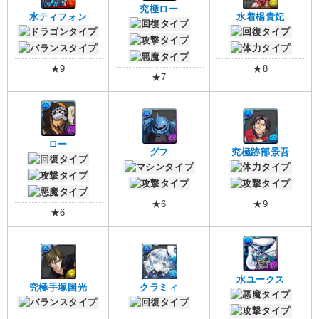
究極ロー
水ティフォン
水着楊貴妃
★9
★8
★7
ロー
グフ
究極跡部景吾
★6
★9
★6
水ユークス
究極手塚国光
クラミィ