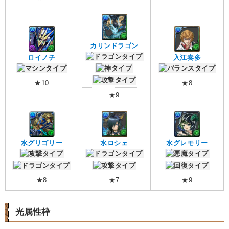
カリンドラゴン
ロイノチ
入江奏多
★10
★8
★9
水グリゴリー
水ロシェ
水グレモリー
★8
★7
★9
光属性枠