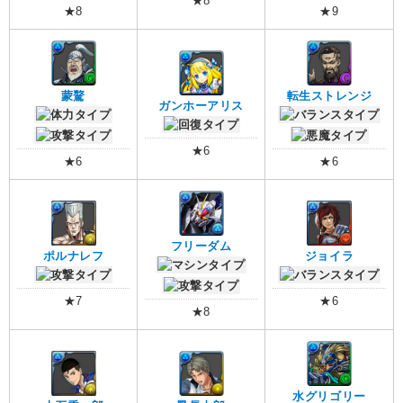
★8
★8
★9
蒙驁
転生ストレンジ
ガンホーアリス
★6
★6
★6
フリーダム
ポルナレフ
ジョイラ
★7
★6
★8
水グリゴリー