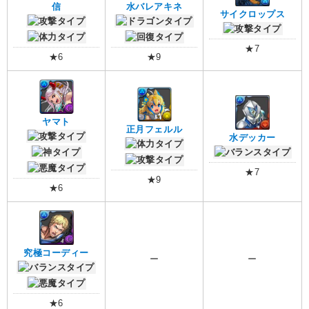
信
水バレアキネ
サイクロップス
★7
★6
★9
ヤマト
正月フェルル
水デッカー
★7
★9
★6
究極コーディー
ー
ー
★6