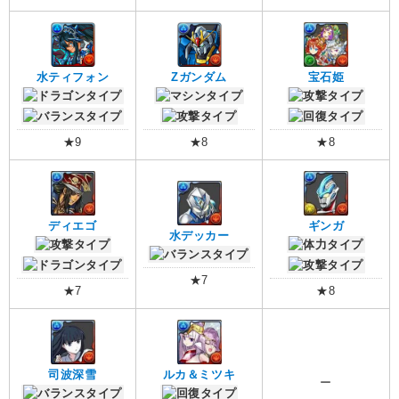
水ティフォン
Zガンダム
宝石姫
★9
★8
★8
ディエゴ
ギンガ
水デッカー
★7
★7
★8
司波深雪
ルカ＆ミツキ
ー