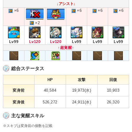
↓アシスト↓
×6
×6
×6
×6
×2
Lv99
Lv120
Lv120
Lv99
Lv99
Lv99
↑超覚醒↑
総合ステータス
HP
攻撃
回復
変身前
40,584
19,973(水)
10,903
変身後
526,272
24,911(水)
26,320
主な覚醒スキル
※スキブは変身前の個数を記載