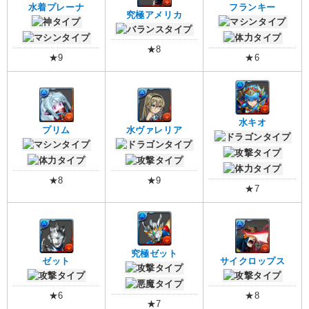
水着プレーナ
フランキー
究極アメリカ
★8
★9
★6
水キオ
プリム
水ヴァレリア
★8
★9
★7
究極ゼット
ゼット
サイクロップス
★6
★8
★7