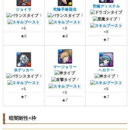
究極ディステル
ジョイラ
究極手塚国光
/
/
/
×6
×8
×8
★6
★9
★7
マージョリー
水デッカー
ヘカテー
/
/
/
×6
×8
×6
★7
★7
★7
暗闇耐性+枠