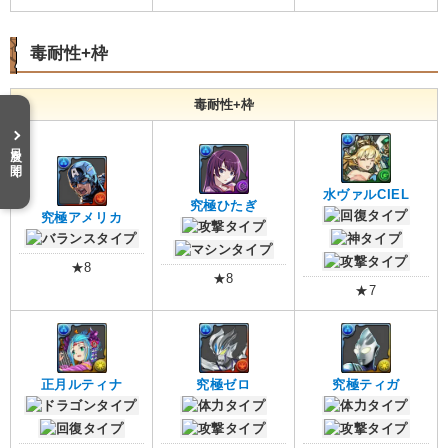
毒耐性+枠
毒耐性+枠
目次を開く
水ヴァルCIEL
究極ひたぎ
究極アメリカ
★8
★8
★7
正月ルティナ
究極ゼロ
究極ティガ