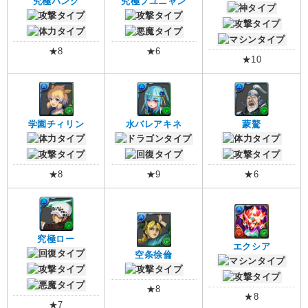
究極バング
究極フユニャン
★8
★6
★10
学園チィリン
水バレアキネ
蒙驁
★8
★9
★6
究極ロー
エクシア
空条徐倫
★8
★8
★7