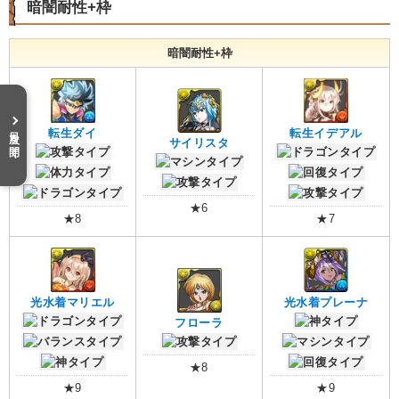
暗闇耐性+枠
暗闇耐性+枠
目次を開く
転生ダイ
転生イデアル
サイリスタ
★6
★8
★7
光水着マリエル
光水着プレーナ
フローラ
★8
★9
★9