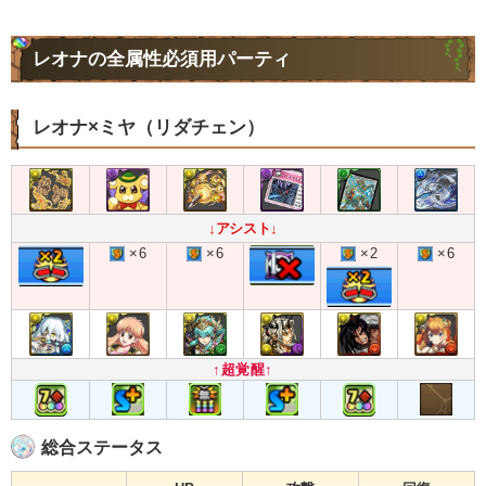
レオナの全属性必須用パーティ
レオナ×ミヤ（リダチェン）
↓アシスト↓
×6
×6
×2
×6
↑超覚醒↑
総合ステータス