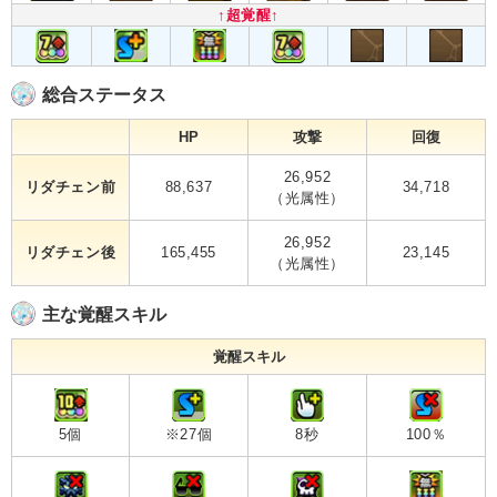
↑超覚醒↑
総合ステータス
HP
攻撃
回復
26,952
リダチェン前
88,637
34,718
（光属性）
26,952
リダチェン後
165,455
23,145
（光属性）
主な覚醒スキル
覚醒スキル
5個
※27個
8秒
100％