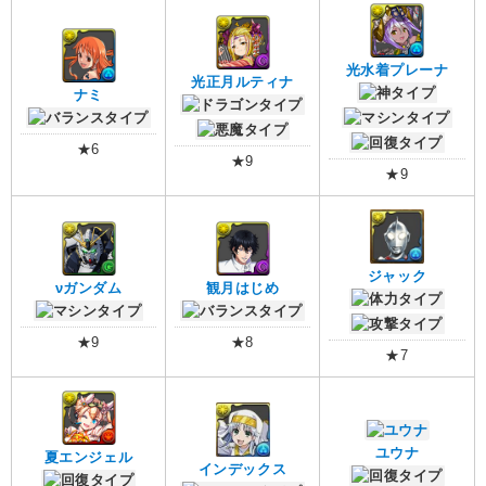
光水着プレーナ
光正月ルティナ
ナミ
★6
★9
★9
ジャック
νガンダム
観月はじめ
★9
★8
★7
ユウナ
夏エンジェル
インデックス