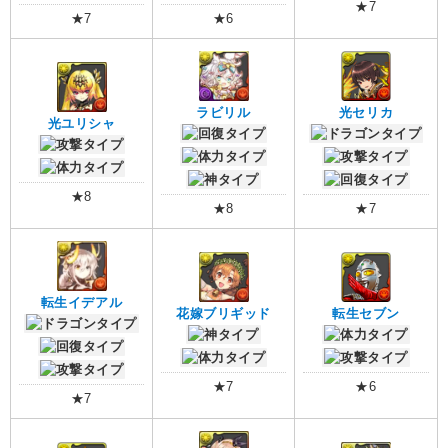
★7
★7
★6
ラビリル
光セリカ
光ユリシャ
★8
★8
★7
転生イデアル
花嫁ブリギッド
転生セブン
★7
★6
★7