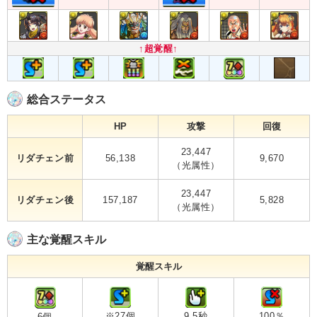
↑超覚醒↑
総合ステータス
HP
攻撃
回復
23,447
リダチェン前
56,138
9,670
（光属性）
23,447
リダチェン後
157,187
5,828
（光属性）
主な覚醒スキル
覚醒スキル
※27個
9.5秒
100％
6個