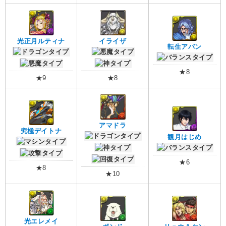
光正月ルティナ
イライザ
転生アバン
★8
★9
★8
アマドラ
究極デイトナ
観月はじめ
★6
★8
★10
光エレメイ