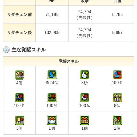
HP
攻撃
回復
24,794
リダチェン前
71,199
8,786
（光属性）
24,794
リダチェン後
132,905
5,857
（光属性）
主な覚醒スキル
覚醒スキル
※24個
8秒
100％
4個
100％
100％
100％
8個
3個
1個
1個
2個