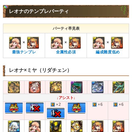
レオナのテンプレパーティ
パーティ早見表
×
×
×
最強テンプレ
全属性必須
編成難度低め
レオナ×ミヤ（リダチェン）
↓アシスト↓
×2
×6
×6