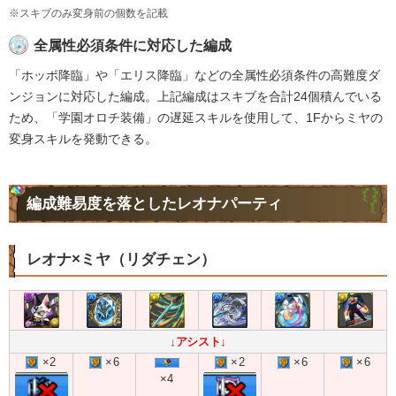
※スキブのみ変身前の個数を記載
全属性必須条件に対応した編成
「ホッポ降臨」や「エリス降臨」などの全属性必須条件の高難度ダ
ンジョンに対応した編成。上記編成はスキブを合計24個積んでいる
ため、「学園オロチ装備」の遅延スキルを使用して、1Fからミヤの
変身スキルを発動できる。
編成難易度を落としたレオナパーティ
レオナ×ミヤ（リダチェン）
↓アシスト↓
×2
×6
×2
×6
×6
×4