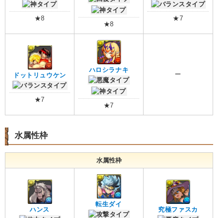
★8
★7
★8
ハロシラナキ
ー
ドットリュウケン
★7
★7
水属性枠
水属性枠
転生ダイ
ハンス
究極ファスカ