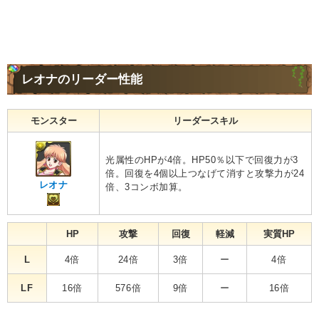
レオナのリーダー性能
モンスター
リーダースキル
光属性のHPが4倍。HP50％以下で回復力が3
倍。回復を4個以上つなげて消すと攻撃力が24
レオナ
倍、3コンボ加算。
HP
攻撃
回復
軽減
実質HP
L
4倍
24倍
3倍
ー
4倍
LF
16倍
576倍
9倍
ー
16倍