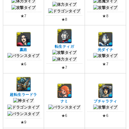
★7
★8
★8
転生ティガ
嬴政
光ダイナ
★6
★7
★7
超転生ラードラ
ナミ
ブチャラティ
★6
★6
★9