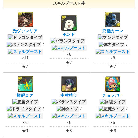
スキルブースト枠
光ヴァレリア
究極カーン
ボンド
/
/
/
×8
×11
×8
★7
★7
★7
極醒ヨグ
幸村精市
チョッパー
/
/
/
×6
×6
×6
★9
★8
★6