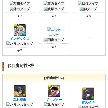
★7
★7
★8
ユウナ
ー
インデックス
★7
★7
お邪魔耐性+枠
お邪魔耐性+枠
幸村精市
プリズナー
古見硝子