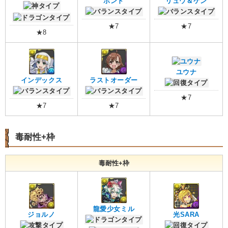
ボンド
リュウ＆ケン
★7
★7
★8
ユウナ
インデックス
ラストオーダー
★7
★7
★7
毒耐性+枠
毒耐性+枠
龍愛少女ミル
ジョルノ
光SARA