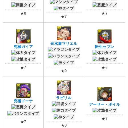
★8
★7
★7
光水着マリエル
究極ガイア
転生セブン
★7
★6
★9
ラビリル
究極ドーナ
アーサー・ボイル
★7
★7
★8