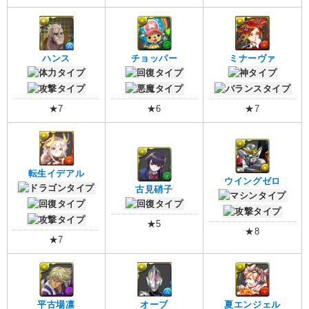
ハンス
チョッパー
ミナーヴァ
★7
★6
★7
転生イデアル
ウイングゼロ
古見硝子
★5
★8
★7
平古場凛
オーブ
夏エンジェル