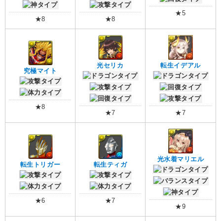
★5
★8
★8
光セリカ
転生イデアル
究極マイト
★8
★7
★7
光水着マリエル
転生トリガー
転生ティガ
★6
★7
★9