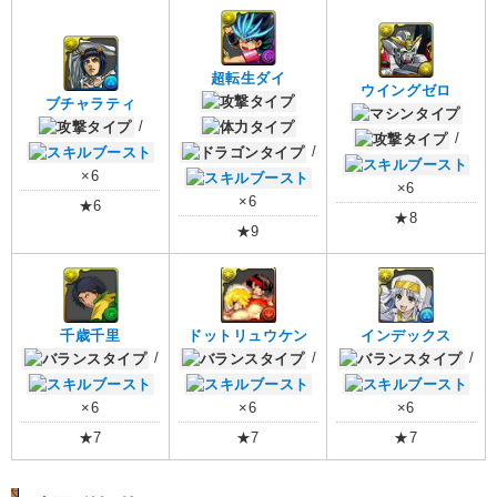
超転生ダイ
ウイングゼロ
ブチャラティ
/
/
/
×6
×6
×6
★6
★8
★9
千歳千里
ドットリュウケン
インデックス
/
/
/
×6
×6
×6
★7
★7
★7