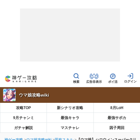
広告非表示
ポイ活
ウマ娘攻略wiki
攻略TOP
新シナリオ攻略
8月LoH
9月チャンミ
最強キャラ
最強サポカ
ガチャ解説
マスチャレ
因子周回
神ゲー攻略
ウマ娘攻略wiki
固有スキル
【ウマ娘】ハロウィンスーパークリ