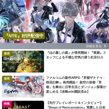
『NTE』好評配信中
詳細を見る
『ほの暮しの庭』が発売開始！『夜廻』ス
発売
タッフによる不穏な空気の漂う生活SLG
ファルコムの新作ARPG『亰都ザナドゥ -
発売
桜花幻舞-』発売開始！ 架空の首都「亰
都」を舞台に日常生活とダンジョン探索が
楽しめる【攻略wiki開設済み】
【先行プレイレポート＆インタビュー】
特集
『Beast of Reincarnation』荒廃した日本