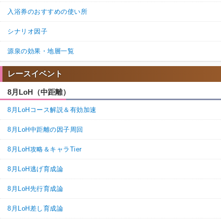
入浴券のおすすめの使い所
シナリオ因子
源泉の効果・地層一覧
レースイベント
8月LoH（中距離）
8月LoHコース解説＆有効加速
8月LoH中距離の因子周回
8月LoH攻略＆キャラTier
8月LoH逃げ育成論
8月LoH先行育成論
8月LoH差し育成論