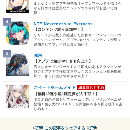
まもなく大型アプデが来るオープンワールドRPG！今
から始めれば豊富なコンテンツで何時間も遊べてお
得！
4
NTE:Neverness to Everness
【コンテンツ続々追加中！】
リリースから数ヶ月経過した新作オープンワールドの
アクションゲーム。アプデのたびにコンテンツが続々
追加されてプレイ満足度が高い！
5
鳴潮
【アプデで遊びやすさも向上！】
広大なオープンワールドと手応えのあるアクションが
魅力！アプデで移動改善や日々のミッション難易度緩
和で、さらに遊びやすさが向上！
スイートホームメイド
編集部おすすめ
【無料40連や星4確定券が入手可！】
ボロボロの洋館をリフォームしていくパズルゲームが
登場！美少女のSDキャラが洋館内を歩き回る様子も楽
しめる！
この記事をシェアする