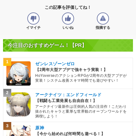
この記事を評価してね！
イマイチ
いいね
指摘する
今注目のおすすめゲーム！【PR】
1
ゼンレスゾーンゼロ
【2周年大型アプデで強キャラ実装！】
HoYoverseのアクションRPGが2周年の大型アプデが
実装！システム改善スキマ時間でも遊びやすい！
2
アークナイツ：エンドフィールド
【戦闘も工業発展も自由自在！】
アークナイツ最新作は圧倒的人気の注目作！こだわり
抜かれたキャラと重厚な世界観のオープンワールドを
満喫しよう！
3
原神
【今から始めれば何時間も遊べる！】