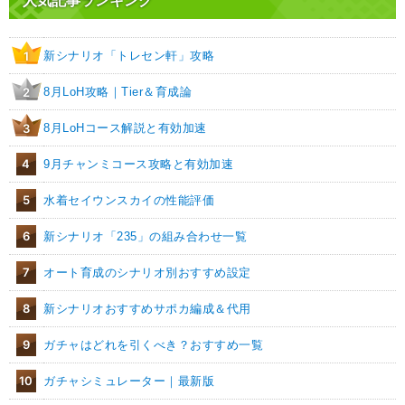
人気記事ランキング
新シナリオ「トレセン軒」攻略
1
8月LoH攻略｜Tier＆育成論
2
8月LoHコース解説と有効加速
3
4
9月チャンミコース攻略と有効加速
5
水着セイウンスカイの性能評価
6
新シナリオ「235」の組み合わせ一覧
7
オート育成のシナリオ別おすすめ設定
8
新シナリオおすすめサポカ編成＆代用
9
ガチャはどれを引くべき？おすすめ一覧
10
ガチャシミュレーター｜最新版