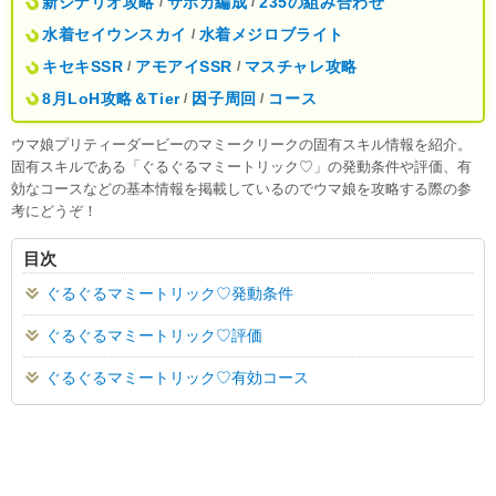
新シナリオ攻略
サポカ編成
235の組み合わせ
/
/
水着セイウンスカイ
水着メジロブライト
/
キセキSSR
アモアイSSR
マスチャレ攻略
/
/
8月LoH攻略＆Tier
因子周回
コース
/
/
ウマ娘プリティーダービーのマミークリークの固有スキル情報を紹介。
固有スキルである「ぐるぐるマミートリック♡」の発動条件や評価、有
効なコースなどの基本情報を掲載しているのでウマ娘を攻略する際の参
考にどうぞ！
目次
ぐるぐるマミートリック♡発動条件
ぐるぐるマミートリック♡評価
ぐるぐるマミートリック♡有効コース