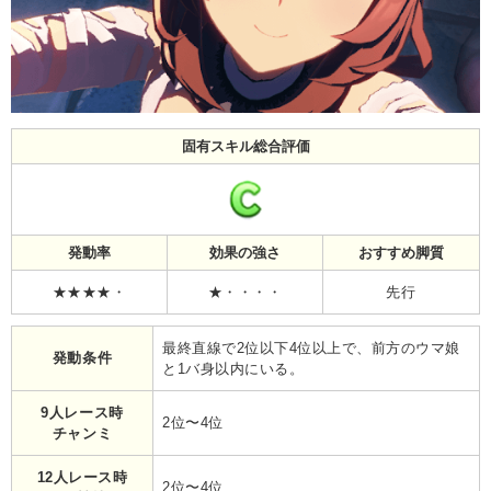
固有スキル総合評価
発動率
効果の強さ
おすすめ脚質
★★★★・
★・・・・
先行
最終直線で2位以下4位以上で、前方のウマ娘
発動条件
と1バ身以内にいる。
9人レース時
2位〜4位
チャンミ
12人レース時
2位〜4位