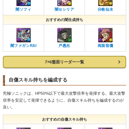
闇ソフィ
闇セシリア
分岐仙水
おすすめの闇生成持ち
闇ファガンRAI
戸愚呂
両面宿儺
7×6盤面リーダー一覧
自傷スキル持ちを編成する
究極ソニックは、HP50%以下で最大攻撃倍率を発揮する。最大攻撃
倍率を安定して発揮できるように、自傷スキル持ちを編成するのが
良い。
おすすめの自傷スキル持ち