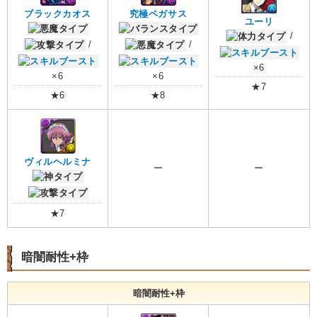
ブラックカオス
究極ペガサス
ユーリ
/
/
/
×6
×6
×6
★7
★6
★8
ヴィルヘルミナ
ー
ー
★7
暗闇耐性+枠
暗闇耐性+枠