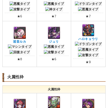
★6
★7
★7
ハロキョウリ
巡音ルカ
ジュリ
★8
★6
★9
火属性枠
火属性枠