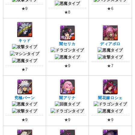
★9
★6
★8
キッド
闇セリカ
ディアボロ
★9
★7
★7
究極バーン
闇アリナ
闇花嫁ロシェ
★9
★9
★9