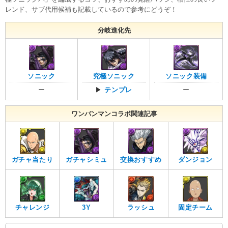
レンド、サブ代用候補も記載しているので参考にどうぞ！
分岐進化先
ソニック
究極ソニック
ソニック装備
ー
▶
テンプレ
ー
ワンパンマンコラボ関連記事
ガチャ当たり
ガチャシミュ
交換おすすめ
ダンジョン
チャレンジ
3Y
ラッシュ
固定チーム