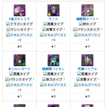
8連ガチャドラ
サノス
極醒闇カーリー
/
/
/
×8
×8
×7
★8
★7
★9
木ジルレガート
極醒闇パイモン
究極ベリアル
/
/
/
×6
×6
×6
★7
★9
★8