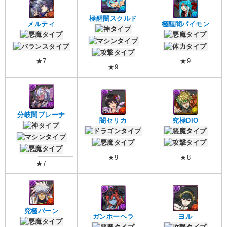
極醒闇スクルド
メルティ
極醒闇パイモン
★7
★9
★9
分岐闇プレーナ
闇セリカ
究極DIO
★9
★8
★7
究極バーン
ガンホーヘラ
ヨル