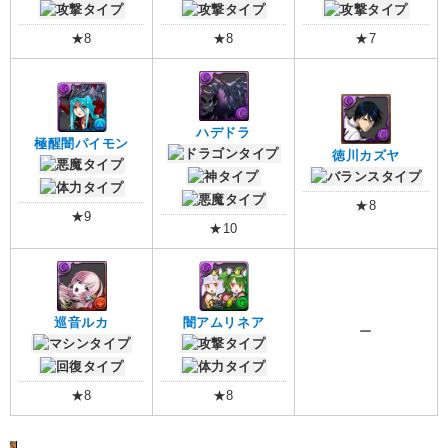
★8
★8
★7
ハデドラ
極醒闇パイモン
徳川カズヤ
★8
★9
★10
巡音ルカ
闇アムリネア
ー
★8
★8