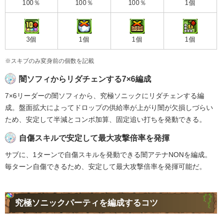
100％
100％
100％
1個
3個
1個
1個
1個
※スキブのみ変身前の個数を記載
闇ソフィからリダチェンする7×6編成
7×6リーダーの闇ソフィから、究極ソニックにリダチェンする編
成。盤面拡大によってドロップの供給率が上がり闇が欠損しづらい
ため、安定して半減とコンボ加算、固定追い打ちを発動できる。
自傷スキルで安定して最大攻撃倍率を発揮
サブに、1ターンで自傷スキルを発動できる闇アテナNONを編成。
毎ターン自傷できるため、安定して最大攻撃倍率を発揮可能だ。
究極ソニックパーティを編成するコツ