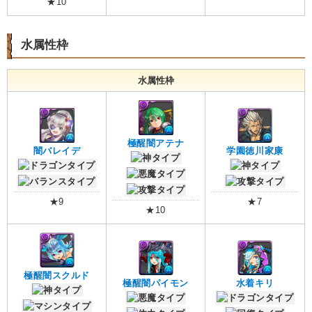
★10
水属性枠
水属性枠
極醒闇アテナ
闇バレイデ
学園徳川家康
★9
★7
★10
極醒闇スクルド
極醒闇パイモン
水着キリ