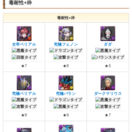
毒耐性+枠
毒耐性+枠
女帝ベリアル
究極フェノン
ダダ
★7
★8
★5
究極ベリアル
究極バラン
ダークマリウス
★8
★9
★7