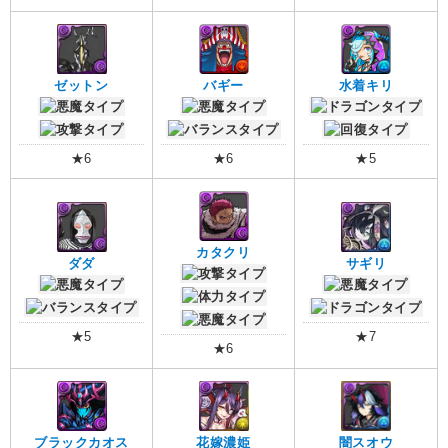
ゼットン
バギー
水着キリ
★6
★6
★5
カタクリ
ダダ
サギリ
★5
★7
★6
ブラックカオス
花嫁濃姫
闇スオウ