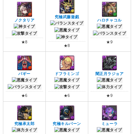
究極武藤遊戯
ノクタリア
ハロチャコル
★8
★9
★8
バギー
ドフラミンゴ
闇正月ラジョア
★6
★6
★9
究極承太郎
究極キルバーン
ミューラ