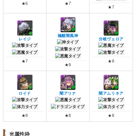
★6
★7
★7
極醒闇風神
レイジ
分岐ヴェロア
★7
★8
★9
ロイド
闇アリナ
闇アムリネア
★8
★8
★8
光属性枠