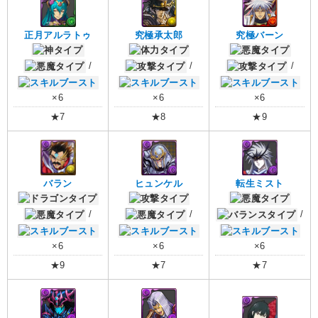
正月アルラトゥ
究極承太郎
究極バーン
/
/
/
×6
×6
×6
★7
★8
★9
バラン
ヒュンケル
転生ミスト
/
/
/
×6
×6
×6
★9
★7
★7