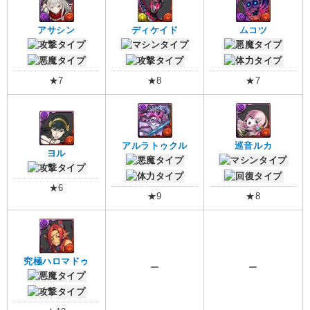
アサシン
ディケイド
ムコツ
★7
★8
★7
アルラトゥクル
巡音ルカ
ヨル
★6
★9
★8
究極ハロマドゥ
ー
ー