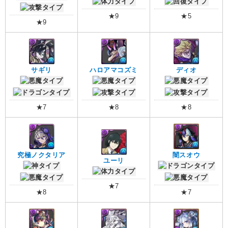
★9
★5
★9
サギリ
ハロアマコズミ
ディオ
★7
★8
★8
究極ノクタリア
闇スオウ
ユーリ
★7
★8
★7