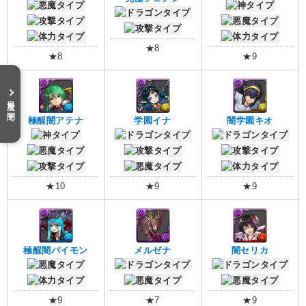
★8
★8
★9
目次を開く
極醒闇アテナ
学園イナ
闇学園キオ
★10
★9
★9
極醒闇パイモン
メルゼナ
闇セリカ
★9
★7
★9