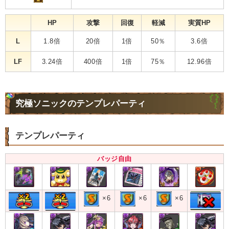
HP
攻撃
回復
軽減
実質HP
L
1.8倍
20倍
1倍
50％
3.6倍
LF
3.24倍
400倍
1倍
75％
12.96倍
究極ソニックのテンプレパーティ
テンプレパーティ
バッジ自由
×6
×6
×6