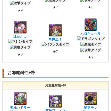
★7
★8
★9
ハロキョウリ
巡音ルカ
白井黒子
★7
★8
★9
お邪魔耐性+枠
お邪魔耐性+枠
究極ハドラー
闇アテン
究極フェノン