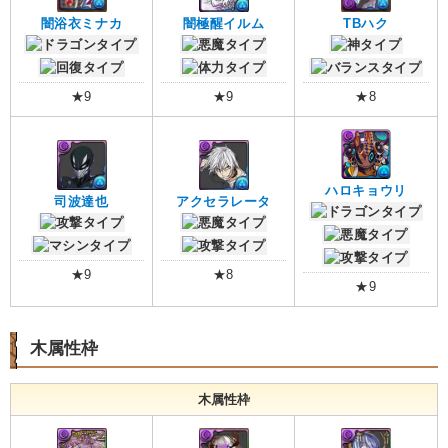
闇浴衣ミナカ
闇極醒イルム
TBハク
★9
★9
★8
ハロキョウリ
司波達也
アクセラレータ
★9
★8
★9
木属性枠
木属性枠