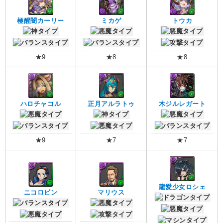
極醒闇カーリー
ミカゲ
トウカ
★9
★8
★8
ハロチャコル
正月アルラトゥ
木ジルレガート
★9
★7
★7
龍愛少女ロシェ
ニコロビン
マリウス