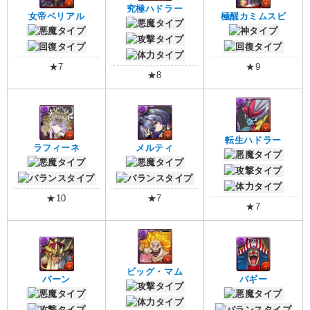
究極ハドラー
女帝ベリアル
極醒カミムスビ
★7
★9
★8
転生ハドラー
ラフィーネ
メルティ
★10
★7
★7
ビッグ・マム
バーン
バギー