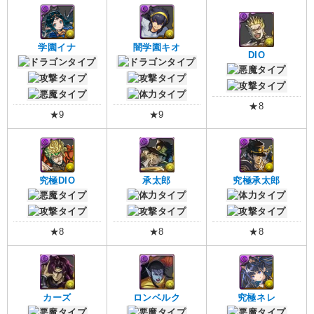
学園イナ
闇学園キオ
DIO
★8
★9
★9
究極DIO
承太郎
究極承太郎
★8
★8
★8
カーズ
ロンベルク
究極ネレ