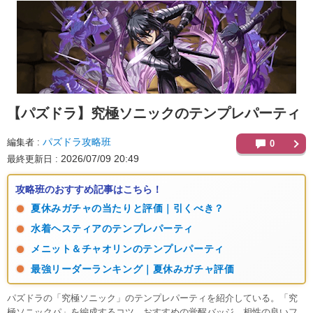
【パズドラ】
究極ソニックのテンプレパーティ
パズドラ攻略班
編集者
0
2026/07/09 20:49
最終更新日
攻略班のおすすめ記事はこちら！
夏休みガチャの当たりと評価｜引くべき？
水着ヘスティアのテンプレパーティ
メニット＆チャオリンのテンプレパーティ
最強リーダーランキング｜夏休みガチャ評価
パズドラの「究極ソニック」のテンプレパーティを紹介している。「究
極ソニックパ」を編成するコツ、おすすめの覚醒バッジ、相性の良いフ