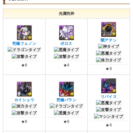
光属性枠
闇アテン
究極フェノン
ボロス
★8
★9
★9
リバイス
カイシュウ
究極バラン
★8
★9
★8