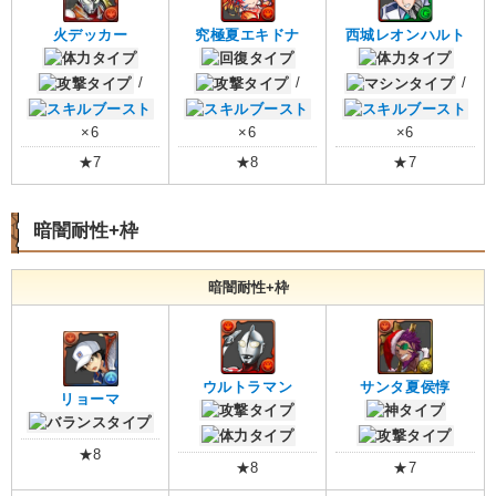
火デッカー
究極夏エキドナ
西城レオンハルト
/
/
/
×6
×6
×6
★7
★8
★7
暗闇耐性+枠
暗闇耐性+枠
ウルトラマン
サンタ夏侯惇
リョーマ
★8
★8
★7