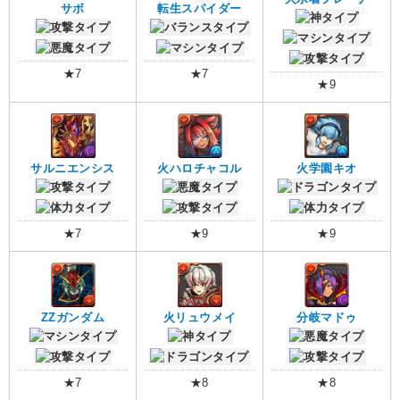
サボ
転生スパイダー
★7
★7
★9
サルニエンシス
火ハロチャコル
火学園キオ
★7
★9
★9
ZZガンダム
火リュウメイ
分岐マドゥ
★7
★8
★8