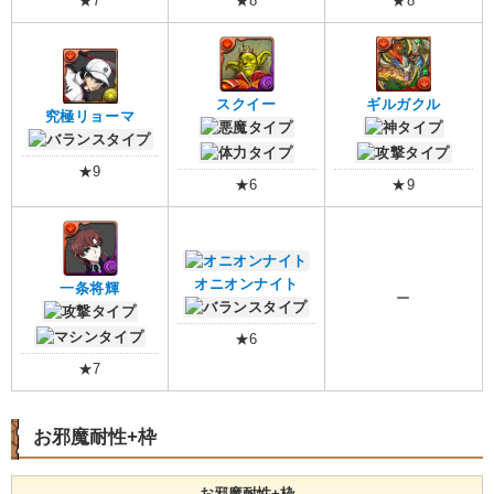
★7
★8
★8
スクイー
ギルガクル
究極リョーマ
★9
★6
★9
オニオンナイト
一条将輝
ー
★6
★7
お邪魔耐性+枠
お邪魔耐性+枠