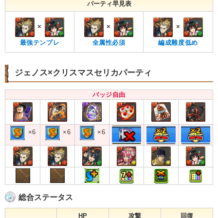
パーティ早見表
×
×
×
最強テンプレ
全属性必須
編成難度低め
ジェノス×クリスマスセリカパーティ
バッジ自由
×6
×6
×6
総合ステータス
HP
攻撃
回復