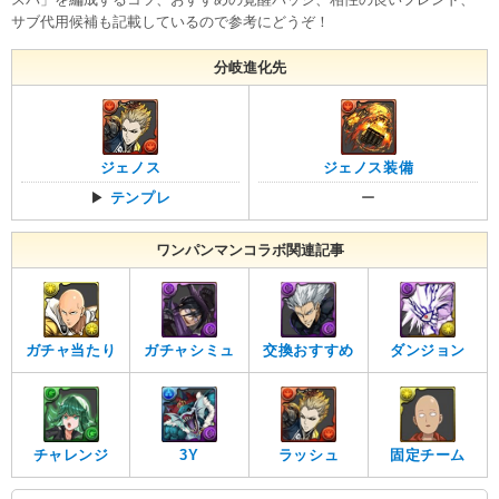
サブ代用候補も記載しているので参考にどうぞ！
分岐進化先
ジェノス
ジェノス装備
▶
テンプレ
ー
ワンパンマンコラボ関連記事
ガチャ当たり
ガチャシミュ
交換おすすめ
ダンジョン
チャレンジ
3Y
ラッシュ
固定チーム