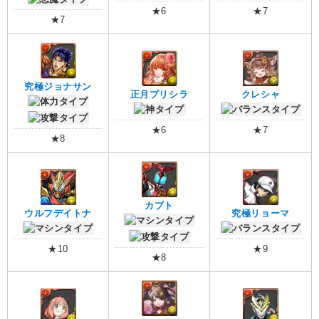
★6
★7
★7
究極ジョナサン
正月プリシラ
クレシャ
★6
★7
★8
カブト
ウルフデイトナ
究極リョーマ
★10
★9
★8