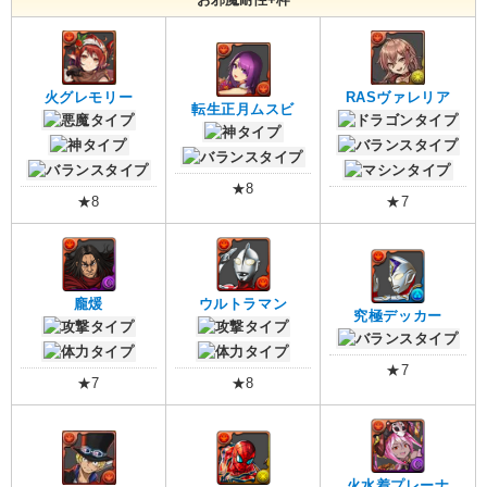
火グレモリー
RASヴァレリア
転生正月ムスビ
★8
★8
★7
龐煖
ウルトラマン
究極デッカー
★7
★7
★8
火水着プレーナ