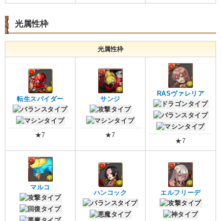
光属性枠
光属性枠
RASヴァレリア
転生スパイダー
サンジ
★7
★7
★7
マルコ
ハンコック
エルフリーデ