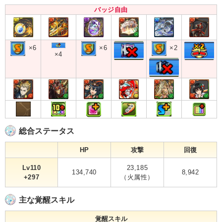
バッジ自由
×6
×6
×2
×4
総合ステータス
HP
攻撃
回復
Lv110
23,185
134,740
8,942
+297
（火属性）
主な覚醒スキル
覚醒スキル