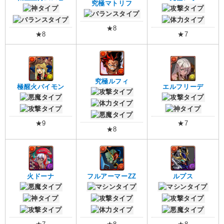
究極マトリフ
★8
★8
★7
究極ルフィ
極醒火パイモン
エルフリーデ
★9
★7
★8
火ドーナ
フルアーマーZZ
ルプス