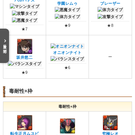
バルバトス
学園レムゥ
ブレーザー
★9
★8
★7
目次を開く
オニオンナイト
ー
坂井悠二
★6
★9
毒耐性+枠
毒耐性+枠
転生正月ムスビ
究極レオ