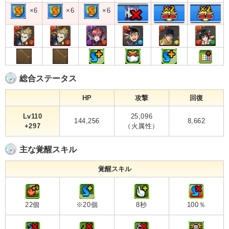
×6
×6
×6
総合ステータス
HP
攻撃
回復
Lv110
25,096
144,256
8,662
+297
（火属性）
主な覚醒スキル
覚醒スキル
22個
※20個
8秒
100％