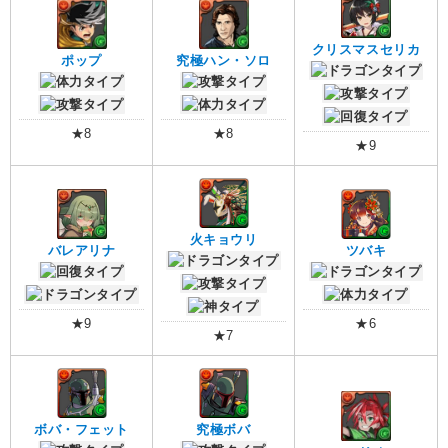
クリスマスセリカ
ポップ
究極ハン・ソロ
★8
★8
★9
火キョウリ
バレアリナ
ツバキ
★9
★6
★7
ボバ・フェット
究極ボバ