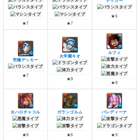
デッカー
★6
★7
★7
ルフィ
火学園キオ
究極デッカー
★7
★9
★8
火ハロチャコル
ガランゴルム
バレディーナ
★9
★6
★9