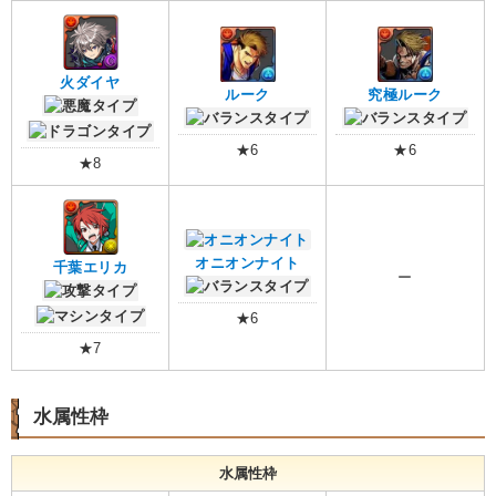
火ダイヤ
ルーク
究極ルーク
★6
★6
★8
オニオンナイト
千葉エリカ
ー
★6
★7
水属性枠
水属性枠