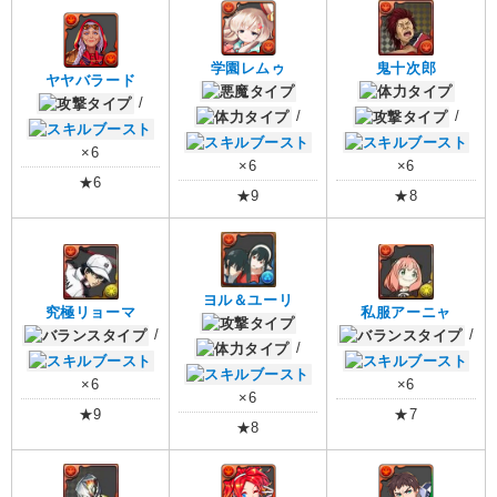
学園レムゥ
鬼十次郎
ヤヤバラード
/
/
/
×6
×6
×6
★6
★9
★8
ヨル＆ユーリ
究極リョーマ
私服アーニャ
/
/
/
×6
×6
×6
★9
★7
★8