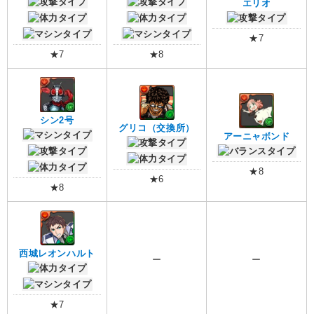
エリオ
★7
★7
★8
シン2号
グリコ（交換所）
アーニャボンド
★8
★6
★8
西城レオンハルト
ー
ー
★7