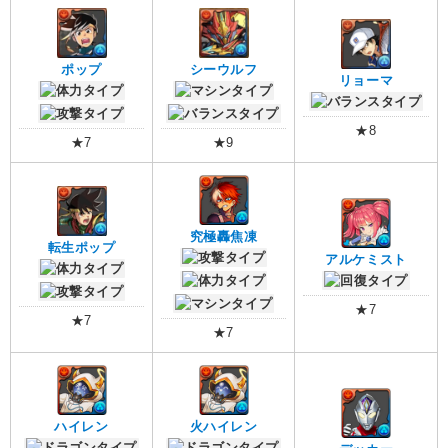
ポップ
シーウルフ
リョーマ
★8
★7
★9
究極轟焦凍
転生ポップ
アルケミスト
★7
★7
★7
ハイレン
火ハイレン