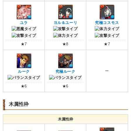
ユラ
ヨル＆ユーリ
究極コスモス
★7
★8
★7
ー
ルーク
究極ルーク
★6
★6
木属性枠
木属性枠