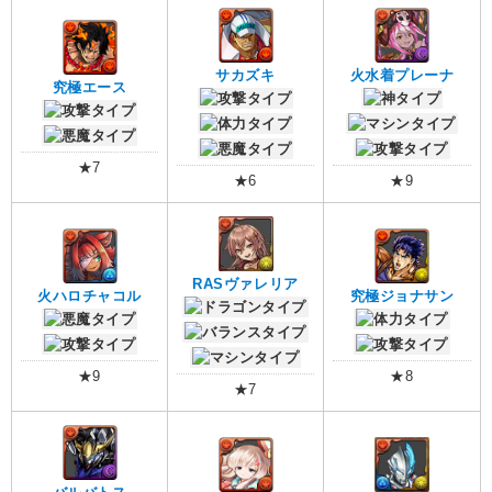
サカズキ
火水着プレーナ
究極エース
★7
★6
★9
RASヴァレリア
火ハロチャコル
究極ジョナサン
★9
★8
★7